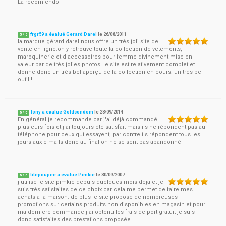
La recomiendo
frgr59 a évalué Gerard Darel
le
26/08/2011
5
/
5
la marque gérard darel nous offre un très joli site de
vente en ligne.on y retrouve toute la collection de vêtements,
maroquinerie et d'accessoires pour femme divinement mise en
valeur par de très jolies photos. le site est relativement complet et
donne donc un très bel aperçu de la collection en cours. un très bel
outil !
Tony a évalué Goldcondom
le
23/09/2014
5
/
5
En général je recommande car j'ai déjà commandé
plusieurs fois et j'ai toujours été satisfait mais ils ne répondent pas au
téléphone pour ceux qui essayent, par contre ils répondent tous les
jours aux e-mails donc au final on ne se sent pas abandonné
titepoupee a évalué Pimkie
le
30/09/2007
5
/
5
j'utilise le site pimkie depuis quelques mois déja et je
suis très satisfaites de ce choix car cela me permet de faire mes
achats a la maison. de plus le site propose de nombreuses
promotions sur certains produits non disponibles en magasin et pour
ma derniere commande j'ai obtenu les frais de port gratuit je suis
donc satisfaites des prestations proposée