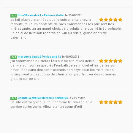
lilou37 a évalué La Redoute Outlet
le
20/07/2011
5
/
5
ça fait plusieurs années que je suis cliente chez la
redoute, toujours contente de mes commandes les prix sont très
intéressante, un un grand choix de produits une qualité irréprochable,
un délai de livraison records en 24h au relais, grand choix de
paiement
marette a évalué Perles and Co
le
06/07/2012
5
/
5
j'ai commandé plusieurs fois sur ce site et les délais
de livraison sont respectés l'emballage est nickel et les perles sont
emballées dans des petits sachets bon sitye pour les mateurs de
loisirs créatifs beaucoup de choix et on peut trouver des schémas
gratuits sur ce site
Chantal a évalué Mercerie Serviplus
le
25/07/2014
5
/
5
Ce site est magnifique, tout comme la livraison et le
service après vente. Allez jeter un coup d'œil