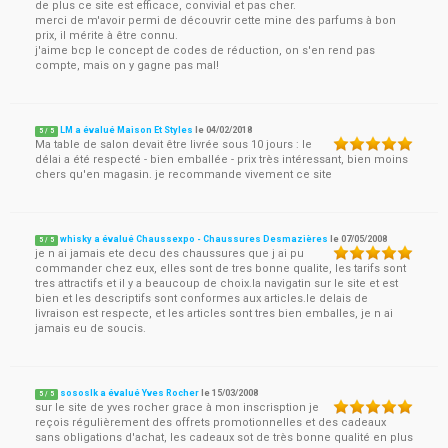
de plus ce site est efficace, convivial et pas cher.
merci de m'avoir permi de découvrir cette mine des parfums à bon
prix, il mérite à être connu.
j'aime bcp le concept de codes de réduction, on s'en rend pas
compte, mais on y gagne pas mal!
LM a évalué Maison Et Styles
le
04/02/2018
5
/
5
Ma table de salon devait être livrée sous 10 jours : le
délai a été respecté - bien emballée - prix très intéressant, bien moins
chers qu'en magasin. je recommande vivement ce site
whisky a évalué Chaussexpo - Chaussures Desmazières
le
07/05/2008
5
/
5
je n ai jamais ete decu des chaussures que j ai pu
commander chez eux, elles sont de tres bonne qualite, les tarifs sont
tres attractifs et il y a beaucoup de choix.la navigatin sur le site et est
bien et les descriptifs sont conformes aux articles.le delais de
livraison est respecte, et les articles sont tres bien emballes, je n ai
jamais eu de soucis.
sososlk a évalué Yves Rocher
le
15/03/2008
5
/
5
sur le site de yves rocher grace à mon inscrisption je
reçois régulièrement des offrets promotionnelles et des cadeaux
sans obligations d'achat, les cadeaux sot de très bonne qualité en plus