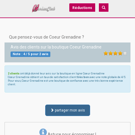
Réductions
Que pensez-vous de Coeur Grenadine ?
Avis des clients sur la boutique
Coeur Grenadine
Note :
4
/
5
pour
2
avis
2 clients
ont déjà donné leur avis sur la boutique en ligne Coeur Grenadine
Coeur Grenadine obtient un taux de satisfaction client
très bon
avec une note globale de 4/5.
Pour vous, Coeur Grenadine est une boutique de confiance avec une très bonne expérience
client.
partager mon avis
Astuce pour économiser !