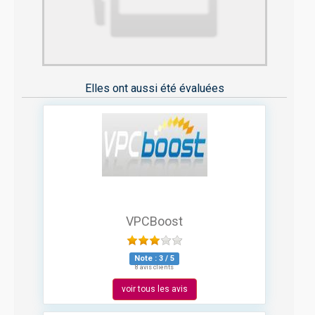
Elles ont aussi été évaluées
VPCBoost
Note :
3
/
5
8 avis clients
voir tous les avis