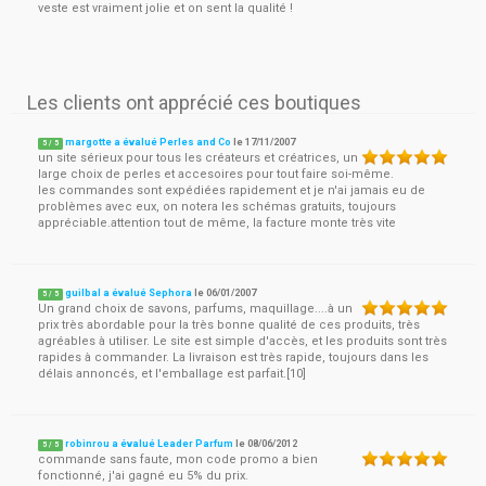
veste est vraiment jolie et on sent la qualité !
Les clients ont apprécié ces boutiques
margotte a évalué Perles and Co
le
17/11/2007
5
/
5
un site sérieux pour tous les créateurs et créatrices, un
large choix de perles et accesoires pour tout faire soi-même.
les commandes sont expédiées rapidement et je n'ai jamais eu de
problèmes avec eux, on notera les schémas gratuits, toujours
appréciable.attention tout de même, la facture monte très vite
guilbal a évalué Sephora
le
06/01/2007
5
/
5
Un grand choix de savons, parfums, maquillage....à un
prix très abordable pour la très bonne qualité de ces produits, très
agréables à utiliser. Le site est simple d'accès, et les produits sont très
rapides à commander. La livraison est très rapide, toujours dans les
délais annoncés, et l'emballage est parfait.[10]
robinrou a évalué Leader Parfum
le
08/06/2012
5
/
5
commande sans faute, mon code promo a bien
fonctionné, j'ai gagné eu 5% du prix.