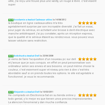
utile, j'ai reçu une trouve plus une vanity, un rouge à lèvre. c'est vraient
super
boodamix a évalué Cadeaux-utiles
le
14/08/2012
5
/
5
la boutique en ligne cadeaux-utiles m'a très
agréablement surprise par son incroyable diversité. j'ai fait un essai,
pour juger du sérieux, en achetant une brosse à dent électrique avec
manche antidérapant. j'ai pu constater, après un réception express,
que la qualité et le sérieux étaient au rendez-vous. vous pouvez vous
laisser séduire sans restriction.
bobchuck a évalué Dell
le
25/04/2008
5
/
5
je viens de faire l'acquisition d'un nouveau pc sur dell
et j'avoue que je suis conquis. en effet on peut personnaliser son
ordinateur selon ses envies et ses besoins. on peut même choisir la
couleur, c'est vraiement super et niveau prix rien à dire c'est très
abordable sauf si on prends toutes les options. le site est agréable e
fonctionnel. je vous le recommande.
Alejandro a évalué Dell
le
10/03/2011
5
/
5
He comprado en Electronica-Sat en su tienda online y
todo genial, y lo mejor es que tienen unos precios impresionantes.
La atencion fenomenal y dan mucha confianza.