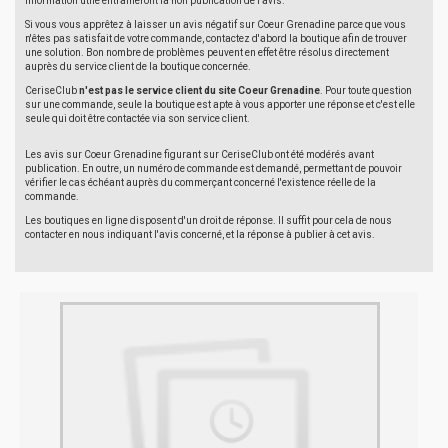
information utile entraîneront la non publication de l'avis.
Si vous vous apprêtez à laisser un avis négatif sur Coeur Grenadine parce que vous
n'êtes pas satisfait de votre commande, contactez d'abord la boutique afin de trouver
une solution. Bon nombre de problèmes peuvent en effet être résolus directement
auprès du service client de la boutique concernée.
CeriseClub
n'est pas le service client du site Coeur Grenadine
. Pour toute question
sur une commande, seule la boutique est apte à vous apporter une réponse et c'est elle
seule qui doit être contactée via son service client.
Les avis sur Coeur Grenadine figurant sur CeriseClub ont été modérés avant
publication. En outre, un numéro de commande est demandé, permettant de pouvoir
vérifier le cas échéant auprès du commerçant concerné l'existence réelle de la
commande.
Les boutiques en ligne disposent d'un droit de réponse. Il suffit pour cela de nous
contacter en nous indiquant l'avis concerné, et la réponse à publier à cet avis.