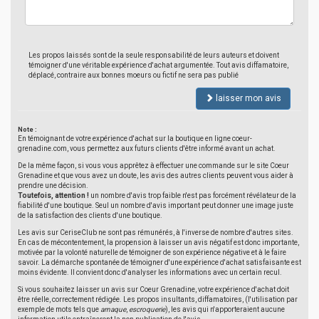
Les propos laissés sont de la seule responsabilité de leurs auteurs et doivent
témoigner d'une véritable expérience d'achat argumentée. Tout avis diffamatoire,
déplacé, contraire aux bonnes moeurs ou fictif ne sera pas publié
laisser mon avis
Note :
En témoignant de votre expérience d'achat sur la boutique en ligne coeur-
grenadine.com, vous permettez aux futurs clients d'être informé avant un achat.
De la même façon, si vous vous apprêtez à effectuer une commande sur le site Coeur
Grenadine et que vous avez un doute, les avis des autres clients peuvent vous aider à
prendre une décision.
Toutefois, attention !
un nombre d'avis trop faible n'est pas forcément révélateur de la
fiabilité d'une boutique. Seul un nombre d'avis important peut donner une image juste
de la satisfaction des clients d'une boutique.
Les avis sur CeriseClub ne sont pas rémunérés, à l'inverse de nombre d'autres sites.
En cas de mécontentement, la propension à laisser un avis négatif est donc importante,
motivée par la volonté naturelle de témoigner de son expérience négative et à le faire
savoir. La démarche spontanée de témoigner d'une expérience d'achat satisfaisante est
moins évidente. Il convient donc d'analyser les informations avec un certain recul.
Si vous souhaitez laisser un avis sur Coeur Grenadine, votre expérience d'achat doit
être réelle, correctement rédigée. Les propos insultants, diffamatoires, (l'utilisation par
exemple de mots tels que
arnaque
,
escroquerie
), les avis qui n'apporteraient aucune