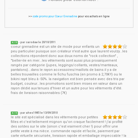
>>
code promo pour Coeur Grenadine
pour vos achats en ligne
- par
carodav
le
20/10/2011
4
/ 5
coeur grenadine est un site de mode pour enfants un
peu particulier puisque son créateur n'est autre que laurent voulzy...les
collections répondent donc aux doux noms de "rock collection" ,
"beller-ile en mer...les vêtements sont aussi plus prosaïquement
rangés par catégorie (jupes, leggings/collants, vestes/manteaux,
pantalons)...dans le rayon accessoires/maillots de bains il y a de
belles trouvailles comme le fichu fuschia (en promo à 2,70€!!) ou le
bikini rayé bleu à -50%. la navigation est bien pensée avec des tris par
budget, couleur...les promotions sont bien mises en valeur dans un
rayon dédié aux tenues d'hiver et un autre pour les vêtements d'été.
frais de livraison raisonnables (7€)
- par
ahes1985
le
13/09/2010
4
/ 5
le site est spécialisé dans les vêtements pour petites
filles et c'est tellement mignon qu'on craque facilement ! j'ai profité
des soldes sur le site (sinon c'est vraiment cher !) pour offrir une
petite veste à ma nièce. commande rapide et facile, paiement par
carte virtuelle sécurisée, livraison rapide et emballage impeccable ! la