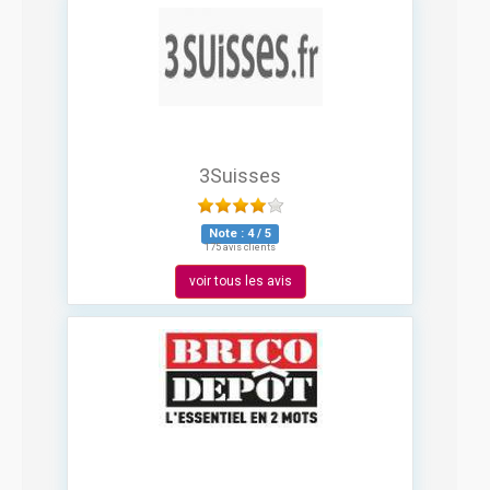
3Suisses
Note :
4
/
5
175 avis clients
voir tous les avis