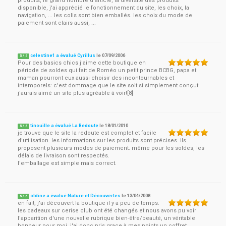
produits, le grand nombre d'article, la diversité des produits
disponible, j'ai apprécié le fonctionnement du site, les choix, la
navigation, ... les colis sont bien emballés. les choix du mode de
paiement sont clairs aussi, ...
celestine1 a évalué Cyrillus
le
07/09/2006
5
/
5
Pour des basics chics j'aime cette boutique en
période de soldes qui fait de Roméo un petit prince BCBG, papa et
maman pourront eux aussi choisir des incontournables et
intemporels: c'est dommage que le site soit si simplement conçut
j'aurais aimé un site plus agréable à voir![8]
tinouille a évalué La Redoute
le
18/01/2010
5
/
5
je trouve que le site la redoute est complet et facile
d'utilisation. les informations sur les produits sont précises. ils
proposent plusieurs modes de paiement. même pour les soldes, les
délais de livraison sont respectés.
l'emballage est simple mais correct.
oldine a évalué Nature et Découvertes
le
13/04/2008
5
/
5
en fait, j'ai découvert la boutique il y a peu de temps.
les cadeaux sur cerise club ont été changés et nous avons pu voir
l'apparition d'une nouvelle rubrique bien-être/beauté, un véritable
bonheur pour moi, j'ai donc pris grace à mes points un coffret