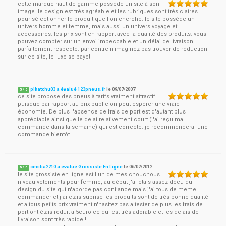
cette marque haut de gamme possède un site à son
image. le design est très agréable et les rubriques sont très claires
pour sélectionner le produit que l'on cherche. le site possède un
univers homme et femme, mais aussi un univers voyage et
accessoires. les prix sont en rapport avec la qualité des produits. vous
pouvez compter sur un envoi impeccable et un délai de livraison
parfaitement respecté. par contre n'imaginez pas trouver de réduction
sur ce site, le luxe se paye!
pikatchu03 a évalué 123pneus.fr
le
09/07/2007
5
/
5
ce site propose des pneus à tarifs vraiment attractif
puisque par rapport au prix public on peut espérer une vraie
économie. De plus l'absence de frais de port est d'autant plus
appréciable ainsi que le delai relativement court (j'ai reçu ma
commande dans la semaine) qui est correcte. je recommencerai une
commande bientôt
cecilia2210 a évalué Grossiste En Ligne
le
06/02/2012
5
/
5
le site grossiste en ligne est l'un de mes chouchous
niveau vetements pour femme, au début j'ai etais assez décu du
design du site qui n'aborde pas confiance mais j'ai tous de meme
commander et j'ai etais suprise les produits sont de très bonne qualité
et a tous petits prix vraiment n'hasitez pas a tester de plus les frais de
port ont étais reduit a 5euro ce qui est très adorable et les delais de
livraison sont très rapide !