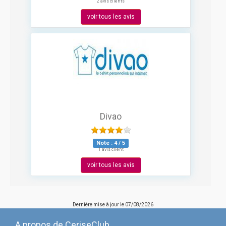
2 avis clients
voir tous les avis
Divao
Note :
4
/
5
1 avis client
voir tous les avis
Dernière mise à jour le
07/08/2026
A propos de CeriseClub