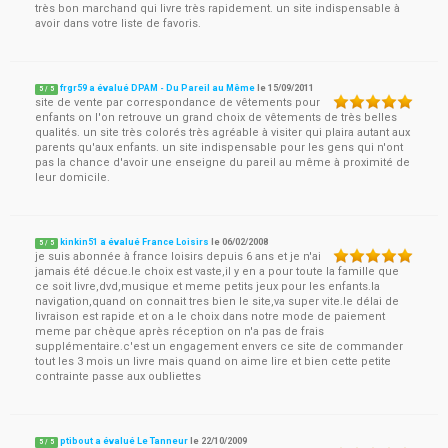
très bon marchand qui livre très rapidement. un site indispensable à
avoir dans votre liste de favoris.
frgr59 a évalué DPAM - Du Pareil au Même
le
15/09/2011
5
/
5
site de vente par correspondance de vêtements pour
enfants on l'on retrouve un grand choix de vêtements de très belles
qualités. un site très colorés très agréable à visiter qui plaira autant aux
parents qu'aux enfants. un site indispensable pour les gens qui n'ont
pas la chance d'avoir une enseigne du pareil au même à proximité de
leur domicile.
kinkin51 a évalué France Loisirs
le
06/02/2008
5
/
5
je suis abonnée à france loisirs depuis 6 ans et je n'ai
jamais été décue.le choix est vaste,il y en a pour toute la famille que
ce soit livre,dvd,musique et meme petits jeux pour les enfants.la
navigation,quand on connait tres bien le site,va super vite.le délai de
livraison est rapide et on a le choix dans notre mode de paiement
meme par chèque après réception on n'a pas de frais
supplémentaire.c'est un engagement envers ce site de commander
tout les 3 mois un livre mais quand on aime lire et bien cette petite
contrainte passe aux oubliettes
ptibout a évalué Le Tanneur
le
22/10/2009
5
/
5