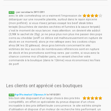
- par
carodav
le
29/11/2011
4
/ 5
avec le site cometeshop on a vraiment l'impression de
débarquer sur une nouvelle planète, surtout dans le rayon épicerie
(mon préféré). si vous n'avez jamais essayé les beef steak bites
teriayki (bouchées de viandes sechées et fumées à la sauce teriyaki)
c'est le moment de vous lancer. mais attention: on devient vite addict
(3,90€ le sachet de 25g). je ne peux plus non plus me passer des pops
corns au cheddar (sniff ce délice est malheureusement en rupture de
stock en ce moment). alors je me rattrape avec les cookies chips
ahoy (6€ les 32 gâteaux). deux gros bémols concernant le site:
victimes de leur succès de nombreuses références sont en rupture
de stock et les promotions sont trop rares. par contre, si vous avez la
chance comme moi d'habiter paris, en venant chercher votre
commande à la boutique (dans le 12ème) vous économisez les frais
de port!
Les clients ont apprécié ces boutiques
frgr59 a évalué 123pneus.fr
le
14/10/2011
5
/
5
très bon site disposant d'un large choix à des prix très
compétitifs. en effet ce spécialiste du pneus dispose d'un choix
incroyable à des prix défiant toute concurrence. le site est très simple
d'utilisation et dispose d'un moteur de recherche très performant. un