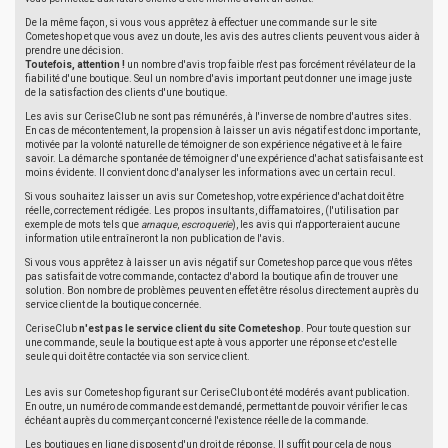
De la même façon, si vous vous apprêtez à effectuer une commande sur le site
Cometeshop et que vous avez un doute, les avis des autres clients peuvent vous aider à
prendre une décision.
Toutefois, attention !
un nombre d'avis trop faible n'est pas forcément révélateur de la
fiabilité d'une boutique. Seul un nombre d'avis important peut donner une image juste
de la satisfaction des clients d'une boutique.
Les avis sur CeriseClub ne sont pas rémunérés, à l'inverse de nombre d'autres sites.
En cas de mécontentement, la propension à laisser un avis négatif est donc importante,
motivée par la volonté naturelle de témoigner de son expérience négative et à le faire
savoir. La démarche spontanée de témoigner d'une expérience d'achat satisfaisante est
moins évidente. Il convient donc d'analyser les informations avec un certain recul.
Si vous souhaitez laisser un avis sur Cometeshop, votre expérience d'achat doit être
réelle, correctement rédigée. Les propos insultants, diffamatoires, (l'utilisation par
exemple de mots tels que
arnaque
,
escroquerie
), les avis qui n'apporteraient aucune
information utile entraîneront la non publication de l'avis.
Si vous vous apprêtez à laisser un avis négatif sur Cometeshop parce que vous n'êtes
pas satisfait de votre commande, contactez d'abord la boutique afin de trouver une
solution. Bon nombre de problèmes peuvent en effet être résolus directement auprès du
service client de la boutique concernée.
CeriseClub
n'est pas le service client du site Cometeshop
. Pour toute question sur
une commande, seule la boutique est apte à vous apporter une réponse et c'est elle
seule qui doit être contactée via son service client.
Les avis sur Cometeshop figurant sur CeriseClub ont été modérés avant publication.
En outre, un numéro de commande est demandé, permettant de pouvoir vérifier le cas
échéant auprès du commerçant concerné l'existence réelle de la commande.
Les boutiques en ligne disposent d'un droit de réponse. Il suffit pour cela de nous