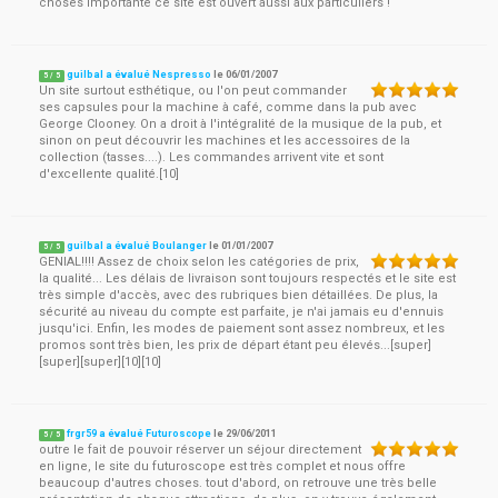
choses importante ce site est ouvert aussi aux particuliers !
guilbal a évalué Nespresso
le
06/01/2007
5
/
5
Un site surtout esthétique, ou l'on peut commander
ses capsules pour la machine à café, comme dans la pub avec
George Clooney. On a droit à l'intégralité de la musique de la pub, et
sinon on peut découvrir les machines et les accessoires de la
collection (tasses....). Les commandes arrivent vite et sont
d'excellente qualité.[10]
guilbal a évalué Boulanger
le
01/01/2007
5
/
5
GENIAL!!!! Assez de choix selon les catégories de prix,
la qualité... Les délais de livraison sont toujours respectés et le site est
très simple d'accès, avec des rubriques bien détaillées. De plus, la
sécurité au niveau du compte est parfaite, je n'ai jamais eu d'ennuis
jusqu'ici. Enfin, les modes de paiement sont assez nombreux, et les
promos sont très bien, les prix de départ étant peu élevés...[super]
[super][super][10][10]
frgr59 a évalué Futuroscope
le
29/06/2011
5
/
5
outre le fait de pouvoir réserver un séjour directement
en ligne, le site du futuroscope est très complet et nous offre
beaucoup d'autres choses. tout d'abord, on retrouve une très belle