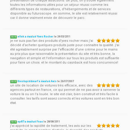
présentation de chaque attractions. de plus, on y trouve également
toutes les informations utiles pour un séjour réussi comme les
différents types de restaurations, d'hébergements et de services
disponible au futuroscope. en somme, le site est relativement réussi
car il donne vraiment envie de découvrir le parc.
ellek a évalué Yves Rocher
le
24/03/2011
5
/
5
je ne suis pas fan des produits d'yves rocher mais j'ai
décidé d’acheter quelques produits juste pour connaitre la qualité. j'ai
été agréablement surprise par l'efficacité d'une crème pour le mains
au prix plus que raisonnable.la présentation du site et très bonne, la
navigation et simple et l'information sur tous les produits est suffisante
pour faire un choix. et le montant du casnback est hors concurrence!
thestupiddwarf a évalué Avis
le
26/07/2007
5
/
5
un site de location de voitures très efficace, avec des
agences partout en france, ce qui permet de ne pas avoir à ramener la
voiture là ou on l'a louée. le site est clair, bien construit et très facile à
consulter. les tarifs sont assez corrects et les voitures sont en très bon
état.
ep87 a évalué Fnac
le
28/08/2011
5
/
5
j'ai apprécié la rapidité de traitement, les avis sur les