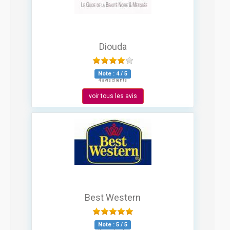
Diouda
Note :
4
/
5
4 avis clients
voir tous les avis
Best Western
Note :
5
/
5