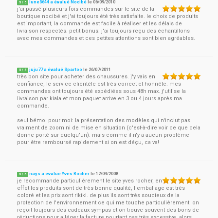
lune5644 a évalué Nocibé
le
06/09/2010
5
/
5
j'ai passé plusieurs fois commandes sur le site de la
boutique nocibé et j'ai toujours été très satisfaite. le choix de produits
est important, la commande est facile à réaliser et les délais de
livraison respectés. petit bonus: j'ai toujours reçu des échantillons
avec mes commandes et ces petites attentions sont bien agréables.
juju77 a évalué Spartoo
le
26/07/2011
5
/
5
très bon site pour acheter des chaussures. j'y vais en
confiance, le service clientèle est très correct et honnête. mes
commandes ont toujours été expédiées sous 48h max. j'utilise la
livraison par kiala et mon paquet arrive en 3 ou 4 jours après ma
commande.
seul bémol pour moi: la présentation des modèles qui n'inclut pas
vraiment de zoom ni de mise en situation (c'est-à-dire voir ce que cela
donne porté sur quelqu'un). mais comme il n'y a aucun problème
pour être remboursé rapidement si on est déçu, ca va!
nays a évalué Yves Rocher
le
12/04/2008
5
/
5
je recommande particulièrement le site yves rocher, en
effet les produits sont de très bonne qualité, l'emballage est très
coloré et les prix sont rikiki. de plus ils sont très soucieux de la
protection de l'environnement ce qui me touche particulièrement. on
reçoit toujours des cadeaux sympas et on trouve souvent des bons de
réductions pour alléger la facture pourtant pas très excessive. alors