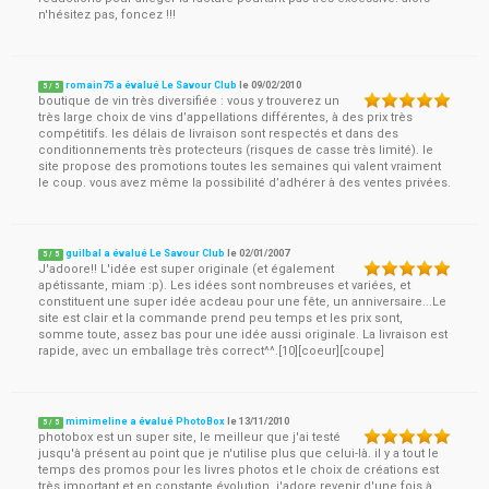
n'hésitez pas, foncez !!!
romain75 a évalué Le Savour Club
le
09/02/2010
5
/
5
boutique de vin très diversifiée : vous y trouverez un
très large choix de vins d’appellations différentes, à des prix très
compétitifs. les délais de livraison sont respectés et dans des
conditionnements très protecteurs (risques de casse très limité). le
site propose des promotions toutes les semaines qui valent vraiment
le coup. vous avez même la possibilité d’adhérer à des ventes privées.
guilbal a évalué Le Savour Club
le
02/01/2007
5
/
5
J'adoore!! L'idée est super originale (et également
apétissante, miam :p). Les idées sont nombreuses et variées, et
constituent une super idée acdeau pour une fête, un anniversaire...Le
site est clair et la commande prend peu temps et les prix sont,
somme toute, assez bas pour une idée aussi originale. La livraison est
rapide, avec un emballage très correct^^.[10][coeur][coupe]
mimimeline a évalué PhotoBox
le
13/11/2010
5
/
5
photobox est un super site, le meilleur que j'ai testé
jusqu'à présent au point que je n'utilise plus que celui-là. il y a tout le
temps des promos pour les livres photos et le choix de créations est
très important et en constante évolution. j'adore revenir d'une fois à