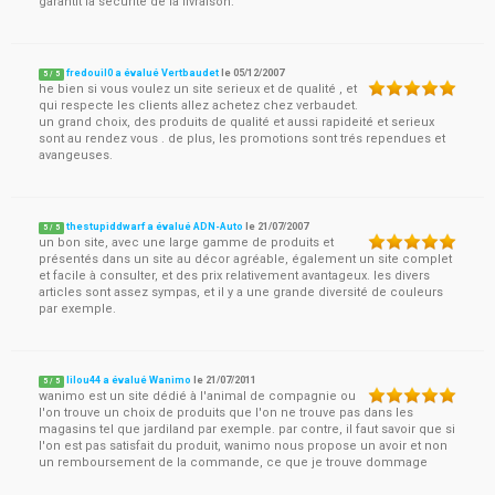
garantit la sécurité de la livraison.
fredouil0 a évalué Vertbaudet
le
05/12/2007
5
/
5
he bien si vous voulez un site serieux et de qualité , et
qui respecte les clients allez achetez chez verbaudet.
un grand choix, des produits de qualité et aussi rapideité et serieux
sont au rendez vous . de plus, les promotions sont trés rependues et
avangeuses.
thestupiddwarf a évalué ADN-Auto
le
21/07/2007
5
/
5
un bon site, avec une large gamme de produits et
présentés dans un site au décor agréable, également un site complet
et facile à consulter, et des prix relativement avantageux. les divers
articles sont assez sympas, et il y a une grande diversité de couleurs
par exemple.
lilou44 a évalué Wanimo
le
21/07/2011
5
/
5
wanimo est un site dédié à l'animal de compagnie ou
l'on trouve un choix de produits que l'on ne trouve pas dans les
magasins tel que jardiland par exemple. par contre, il faut savoir que si
l'on est pas satisfait du produit, wanimo nous propose un avoir et non
un remboursement de la commande, ce que je trouve dommage