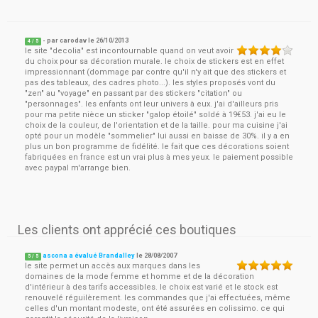
- par
carodav
le
26/10/2013
4
/ 5
le site "decolia" est incontournable quand on veut avoir
du choix pour sa décoration murale. le choix de stickers est en effet
impressionnant (dommage par contre qu'il n'y ait que des stickers et
pas des tableaux, des cadres photo...). les styles proposés vont du
"zen" au "voyage" en passant par des stickers "citation" ou
"personnages". les enfants ont leur univers à eux. j'ai d'ailleurs pris
pour ma petite nièce un sticker "galop étoilé" soldé à 19€53. j'ai eu le
choix de la couleur, de l'orientation et de la taille. pour ma cuisine j'ai
opté pour un modèle "sommelier" lui aussi en baisse de 30%. il y a en
plus un bon programme de fidélité. le fait que ces décorations soient
fabriquées en france est un vrai plus à mes yeux. le paiement possible
avec paypal m'arrange bien.
Les clients ont apprécié ces boutiques
ascona a évalué Brandalley
le
28/08/2007
5
/
5
le site permet un accès aux marques dans les
domaines de la mode femme et homme et de la décoration
d'intérieur à des tarifs accessibles. le choix est varié et le stock est
renouvelé réguilèrement. les commandes que j'ai effectuées, même
celles d'un montant modeste, ont été assurées en colissimo. ce qui