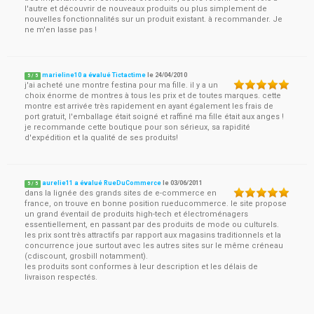
l'autre et découvrir de nouveaux produits ou plus simplement de
nouvelles fonctionnalités sur un produit existant. à recommander. Je
ne m'en lasse pas !
marieline10 a évalué Tictactime
le
24/04/2010
5
/
5
j'ai acheté une montre festina pour ma fille. il y a un
choix énorme de montres à tous les prix et de toutes marques. cette
montre est arrivée très rapidement en ayant également les frais de
port gratuit, l'emballage était soigné et raffiné ma fille était aux anges !
je recommande cette boutique pour son sérieux, sa rapidité
d'expédition et la qualité de ses produits!
aurelie11 a évalué RueDuCommerce
le
03/06/2011
5
/
5
dans la lignée des grands sites de e-commerce en
france, on trouve en bonne position rueducommerce. le site propose
un grand éventail de produits high-tech et électroménagers
essentiellement, en passant par des produits de mode ou culturels.
les prix sont très attractifs par rapport aux magasins traditionnels et la
concurrence joue surtout avec les autres sites sur le même créneau
(cdiscount, grosbill notamment).
les produits sont conformes à leur description et les délais de
livraison respectés.