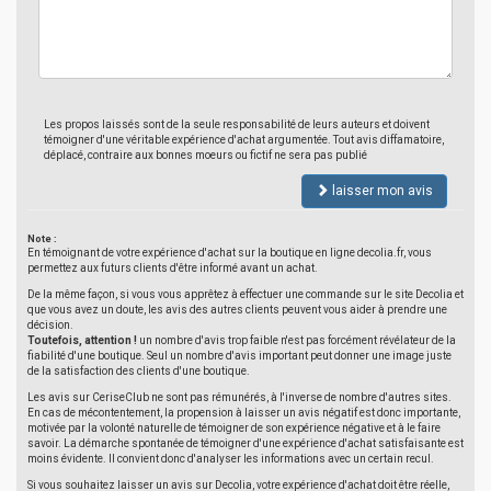
Les propos laissés sont de la seule responsabilité de leurs auteurs et doivent
témoigner d'une véritable expérience d'achat argumentée. Tout avis diffamatoire,
déplacé, contraire aux bonnes moeurs ou fictif ne sera pas publié
laisser mon avis
Note :
En témoignant de votre expérience d'achat sur la boutique en ligne decolia.fr, vous
permettez aux futurs clients d'être informé avant un achat.
De la même façon, si vous vous apprêtez à effectuer une commande sur le site Decolia et
que vous avez un doute, les avis des autres clients peuvent vous aider à prendre une
décision.
Toutefois, attention !
un nombre d'avis trop faible n'est pas forcément révélateur de la
fiabilité d'une boutique. Seul un nombre d'avis important peut donner une image juste
de la satisfaction des clients d'une boutique.
Les avis sur CeriseClub ne sont pas rémunérés, à l'inverse de nombre d'autres sites.
En cas de mécontentement, la propension à laisser un avis négatif est donc importante,
motivée par la volonté naturelle de témoigner de son expérience négative et à le faire
savoir. La démarche spontanée de témoigner d'une expérience d'achat satisfaisante est
moins évidente. Il convient donc d'analyser les informations avec un certain recul.
Si vous souhaitez laisser un avis sur Decolia, votre expérience d'achat doit être réelle,