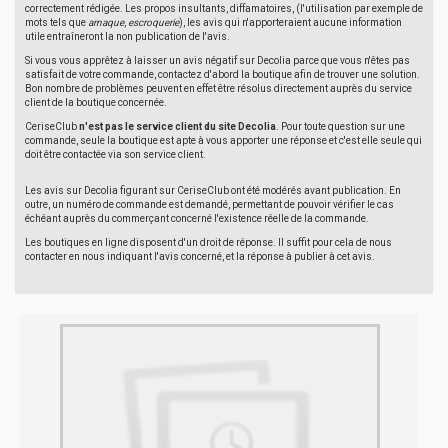
correctement rédigée. Les propos insultants, diffamatoires, (l'utilisation par exemple de
mots tels que
arnaque
,
escroquerie
), les avis qui n'apporteraient aucune information
utile entraîneront la non publication de l'avis.
Si vous vous apprêtez à laisser un avis négatif sur Decolia parce que vous n'êtes pas
satisfait de votre commande, contactez d'abord la boutique afin de trouver une solution.
Bon nombre de problèmes peuvent en effet être résolus directement auprès du service
client de la boutique concernée.
CeriseClub
n'est pas le service client du site Decolia
. Pour toute question sur une
commande, seule la boutique est apte à vous apporter une réponse et c'est elle seule qui
doit être contactée via son service client.
Les avis sur Decolia figurant sur CeriseClub ont été modérés avant publication. En
outre, un numéro de commande est demandé, permettant de pouvoir vérifier le cas
échéant auprès du commerçant concerné l'existence réelle de la commande.
Les boutiques en ligne disposent d'un droit de réponse. Il suffit pour cela de nous
contacter en nous indiquant l'avis concerné, et la réponse à publier à cet avis.