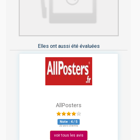
Elles ont aussi été évaluées
AllPosters
Note :
4
/
5
33 avis clients
voir tous les avis