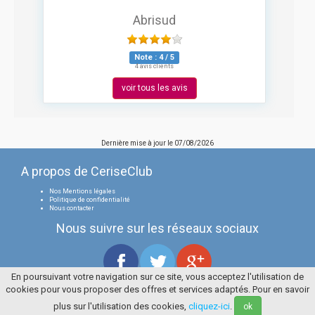
Abrisud
Note :
4
/
5
4 avis clients
voir tous les avis
Dernière mise à jour le
07/08/2026
A propos de CeriseClub
Nos Mentions légales
Politique de confidentialité
Nous contacter
Nous suivre sur les réseaux sociaux
En poursuivant votre navigation sur ce site, vous acceptez l'utilisation de
cookies pour vous proposer des offres et services adaptés. Pour en savoir
Tous droits réservés
La Cerise Bleue 2006 / 2026
plus sur l'utilisation des cookies,
cliquez-ici
.
ok