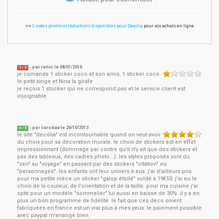
>>
2 codes promo et réductions disponibles pour Decolia
pour vos achats en ligne
- par
rehin
le
08/01/2016
1
/ 5
je comande 1 sticker coco et son amis, 1 sticker coco
le petit singe et Nina la girafe
je reçois 1 stocker qui ne correspond pas et le service client est
injoignable
- par
carodav
le
26/10/2013
4
/ 5
le site "decolia" est incontournable quand on veut avoir
du choix pour sa décoration murale. le choix de stickers est en effet
impressionnant (dommage par contre qu'il n'y ait que des stickers et
pas des tableaux, des cadres photo...). les styles proposés vont du
"zen" au "voyage" en passant par des stickers "citation" ou
"personnages". les enfants ont leur univers à eux. j'ai d'ailleurs pris
pour ma petite nièce un sticker "galop étoilé" soldé à 19€53. j'ai eu le
choix de la couleur, de l'orientation et de la taille. pour ma cuisine j'ai
opté pour un modèle "sommelier" lui aussi en baisse de 30%. il y a en
plus un bon programme de fidélité. le fait que ces déco soient
fabriquées en france est un vrai plus à mes yeux. le paiement possible
avec paypal m'arrange bien.