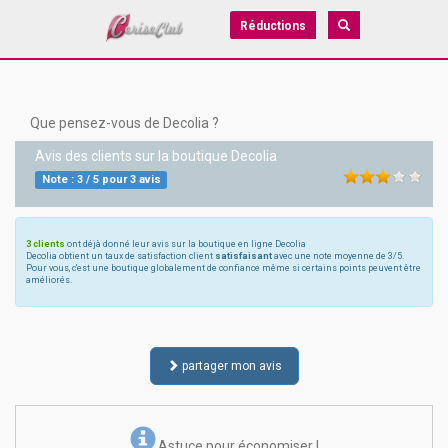
Réductions
Que pensez-vous de Decolia ?
Avis des clients sur la boutique
Decolia
Note :
3
/
5
pour
3
avis
3 clients
ont déjà donné leur avis sur la boutique en ligne Decolia
Decolia obtient un taux de satisfaction client
satisfaisant
avec une note moyenne de 3/5.
Pour vous, c'est une boutique globalement de confiance même si certains points peuvent être
améliorés.
partager mon avis
Astuce pour économiser !