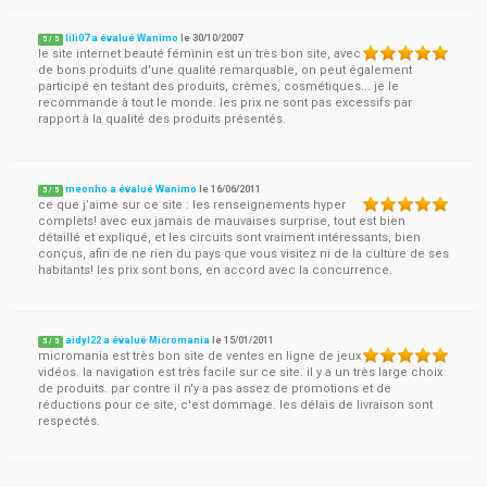
lili07 a évalué Wanimo
le
30/10/2007
5
/
5
le site internet beauté féminin est un très bon site, avec
de bons produits d'une qualité remarquable, on peut également
participé en testant des produits, crèmes, cosmétiques... je le
recommande à tout le monde. les prix ne sont pas excessifs par
rapport à la qualité des produits présentés.
meonho a évalué Wanimo
le
16/06/2011
5
/
5
ce que j’aime sur ce site : les renseignements hyper
complets! avec eux jamais de mauvaises surprise, tout est bien
détaillé et expliqué, et les circuits sont vraiment intéressants, bien
conçus, afin de ne rien du pays que vous visitez ni de la culture de ses
habitants! les prix sont bons, en accord avec la concurrence.
aidyl22 a évalué Micromania
le
15/01/2011
5
/
5
micromania est très bon site de ventes en ligne de jeux
vidéos. la navigation est très facile sur ce site. il y a un très large choix
de produits. par contre il n'y a pas assez de promotions et de
réductions pour ce site, c'est dommage. les délais de livraison sont
respectés.