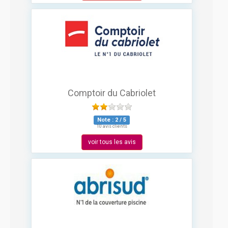
Comptoir du Cabriolet
Note :
2
/
5
10 avis clients
voir tous les avis