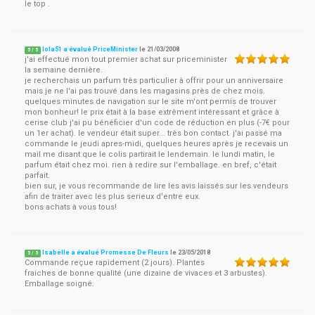
le top .
lola51 a évalué PriceMinister
le
21/03/2008
5
/
5
j'ai effectué mon tout premier achat sur priceminister
la semaine dernière.
je recherchais un parfum très particulier à offrir pour un anniversaire
mais je ne l'ai pas trouvé dans les magasins près de chez mois.
quelques minutes de navigation sur le site m'ont permis de trouver
mon bonheur! le prix était à la base extrêment intéressant et grâce à
cerise club j'ai pu bénéficier d'un code de réduction en plus (-7€ pour
un 1er achat). le vendeur était super... très bon contact. j'ai passé ma
commande le jeudi apres-midi, quelques heures après je recevais un
mail me disant que le colis partirait le lendemain. le lundi matin, le
parfum était chez moi. rien à redire sur l'emballage. en bref, c'était
parfait.
bien sur, je vous recommande de lire les avis laissés sur les vendeurs
afin de traiter avec les plus serieux d'entre eux.
bons achats à vous tous!
Isabelle a évalué Promesse De Fleurs
le
23/05/2018
5
/
5
Commande reçue rapidement (2 jours). Plantes
fraiches de bonne qualité (une dizaine de vivaces et 3 arbustes).
Emballage soigné.