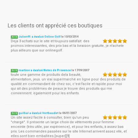
Les clients ont apprécié ces boutiques
Julien91 a évalué Online Golf
le
10/03/2014
5
/
5
Deja 3 achats sur le site et toujours satisfait: des
promos interessantes, des prix bas et la livraison gratuite, je n'achete
plus ailleurs que sur onlinegolf.
martine a évalué Notes de Provence
le
17/09/2007
5
/
5
toute une gamme de produits dela beauté,
alimentation, jeux. un vrai supermarché en ligne pour des produits de
qualité.en commandant de chez soi, c'est facile et rapide.pour moi
qui ait des problèmes de peaux je trouve des produits qui me
conviennent. egalement pour les enfants.
guilbal a évalué Vertbaudet
le
06/01/2007
5
/
5
Un site assez facile à consulter, bien qu'un peu
"chargé". Il présente un large choix de vêtements pour femme
enceinte (très utile, par expérience), et pour les enfants, à assez bas
prix. Les commandes passées sur le site Internet arrivent assez vite, et
elles sont bien emballées.[super][9]