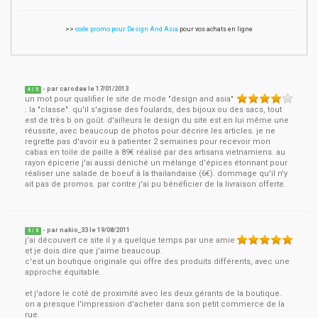
>>
code promo pour Design And Asia
pour vos achats en ligne
- par
carodav
le
17/01/2013
4
/ 5
un mot pour qualifier le site de mode "design and asia"
: la "classe". qu'il s'agisse des foulards, des bijoux ou des sacs, tout
est de très b on goût. d'ailleurs le design du site est en lui même une
réussite, avec beaucoup de photos pour décrire les articles. je ne
regrette pas d'avoir eu à patienter 2 semaines pour recevoir mon
cabas en toile de paille à 89€ réalisé par des artisans vietnamiens. au
rayon épicerie j'ai aussi déniché un mélange d'épices étonnant pour
réaliser une salade de boeuf à la thailandaise (6€). dommage qu'il n'y
ait pas de promos. par contre j'ai pu bénéficier de la livraison offerte.
- par
nakio_33
le
19/08/2011
5
/ 5
j'ai découvert ce site il y a quelque temps par une amie
et je dois dire que j'aime beaucoup.
c'est un boutique originale qui offre des produits différents, avec une
approche équitable.
et j'adore le coté de proximité avec les deux gérants de la boutique.
on a presque l'impression d'acheter dans son petit commerce de la
rue.