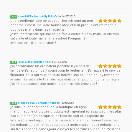
ahes1985 a évalué My M&m's
le
14/07/2010
5
/
5
une excellente idée de cadeau ! les prix sont un peu
cher mais c'est une vraie bonne idée et leur produit ont vraiment le
gout des m ms dans les magasins !
je n'ai commandé qu'une seule fois à cause du prix mais j'ai été très
satisfaite et toute ma famille a adoré l'originalité !
livraison en 10 jours environ !
lola12385 a évalué Fnac
le
01/07/2007
5
/
5
j'ai commandé un ordinateur portable il y a peu de
temps et j'ai eu un petit souci pour le règlement, j'ai appelé le service
financier, et ils ont tous de suite trouver une solution pour y remédier.
je suis très satisfaite ! l'emballage était parfait pour un contenu fragile,
j'ai hâte de passer une nouvelle commande chez eux !
sieg86 a évalué Marionnaud
le
11/08/2007
5
/
5
je suis un inconditionnel de la boutique en ligne
marionnaud,le choix des produits est important et les prix sont les plus
bas sur le net (en comptant les frais de port et la rapidité de
livraison)le seul reproche que j'aurai à faire en ce moment serait sur
les échantillons,en effet depuis deux mois environ deux échantillons
sur trois sont des cartes,pour essayer les parfums sur soi ce n'est pas