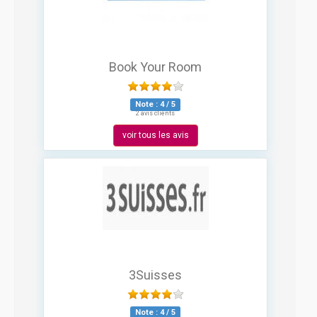
Book Your Room
Note :
4
/
5
2 avis clients
voir tous les avis
3Suisses
Note :
4
/
5