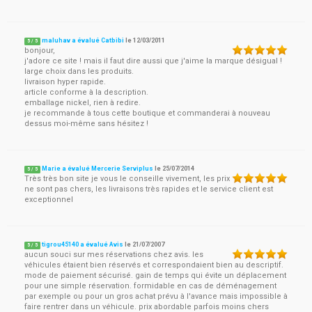
maluhav a évalué Catbibi
le
12/03/2011
5
/
5
bonjour,
j'adore ce site ! mais il faut dire aussi que j'aime la marque désigual !
large choix dans les produits.
livraison hyper rapide.
article conforme à la description.
emballage nickel, rien à redire.
je recommande à tous cette boutique et commanderai à nouveau
dessus moi-même sans hésitez !
Marie a évalué Mercerie Serviplus
le
25/07/2014
5
/
5
Très très bon site je vous le conseille vivement, les prix
ne sont pas chers, les livraisons très rapides et le service client est
exceptionnel
tigrou45140 a évalué Avis
le
21/07/2007
5
/
5
aucun souci sur mes réservations chez avis. les
véhicules étaient bien réservés et correspondaient bien au descriptif.
mode de paiement sécurisé. gain de temps qui évite un déplacement
pour une simple réservation. formidable en cas de déménagement
par exemple ou pour un gros achat prévu à l'avance mais impossible à
faire rentrer dans un véhicule. prix abordable parfois moins chers