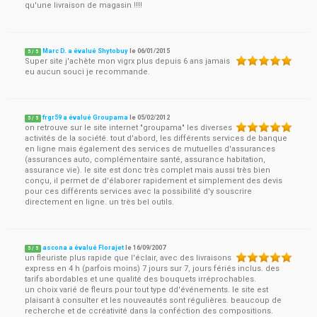
qu'une livraison de magasin !!!!
Marc D. a évalué Shytobuy
le
06/01/2015
5
/
5
Super site j'achète mon vigrx plus depuis 6 ans jamais
eu aucun souci je recommande.
frgr59 a évalué Groupama
le
05/02/2012
5
/
5
on retrouve sur le site internet "groupama" les diverses
activités de la société. tout d'abord, les différents services de banque
en ligne mais également des services de mutuelles d'assurances
(assurances auto, complémentaire santé, assurance habitation,
assurance vie). le site est donc très complet mais aussi très bien
conçu, il permet de d'élaborer rapidement et simplement des devis
pour ces différents services avec la possibilité d'y souscrire
directement en ligne. un très bel outils.
ascona a évalué Florajet
le
16/09/2007
5
/
5
un fleuriste plus rapide que l'éclair, avec des livraisons
express en 4 h (parfois moins) 7 jours sur 7, jours fériés inclus. des
tarifs abordables et une qualité des bouquets irréprochables.
un choix varié de fleurs pour tout type dd'événements. le site est
plaisant à consulter et les nouveautés sont régulières. beaucoup de
recherche et de ccréativité dans la conféction des compositions.