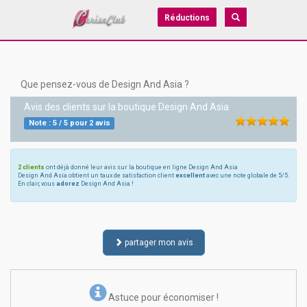
Réductions
Que pensez-vous de Design And Asia ?
Avis des clients sur la boutique
Design And Asia
Note :
5
/
5
pour
2
avis
2 clients
ont déjà donné leur avis sur la boutique en ligne Design And Asia
Design And Asia obtient un taux de satisfaction client
excellent
avec une note globale de 5/5.
En clair, vous
adorez
Design And Asia !
partager mon avis
Astuce pour économiser !