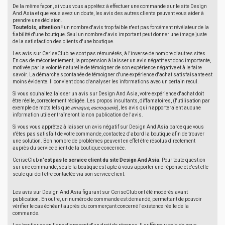
De la même façon, si vous vous apprêtez à effectuer une commande sur le site Design
And Asia et que vous avez un doute, les avis des autres clients peuvent vous aider à
prendre une décision.
Toutefois, attention !
un nombre d'avis trop faible n'est pas forcément révélateur de la
fiabilité d'une boutique. Seul un nombre d'avis important peut donner une image juste
de la satisfaction des clients d'une boutique.
Les avis sur CeriseClub ne sont pas rémunérés, à l'inverse de nombre d'autres sites.
En cas de mécontentement, la propension à laisser un avis négatif est donc importante,
motivée par la volonté naturelle de témoigner de son expérience négative et à le faire
savoir. La démarche spontanée de témoigner d'une expérience d'achat satisfaisante est
moins évidente. Il convient donc d'analyser les informations avec un certain recul.
Si vous souhaitez laisser un avis sur Design And Asia, votre expérience d'achat doit
être réelle, correctement rédigée. Les propos insultants, diffamatoires, (l'utilisation par
exemple de mots tels que
arnaque
,
escroquerie
), les avis qui n'apporteraient aucune
information utile entraîneront la non publication de l'avis.
Si vous vous apprêtez à laisser un avis négatif sur Design And Asia parce que vous
n'êtes pas satisfait de votre commande, contactez d'abord la boutique afin de trouver
une solution. Bon nombre de problèmes peuvent en effet être résolus directement
auprès du service client de la boutique concernée.
CeriseClub
n'est pas le service client du site Design And Asia
. Pour toute question
sur une commande, seule la boutique est apte à vous apporter une réponse et c'est elle
seule qui doit être contactée via son service client.
Les avis sur Design And Asia figurant sur CeriseClub ont été modérés avant
publication. En outre, un numéro de commande est demandé, permettant de pouvoir
vérifier le cas échéant auprès du commerçant concerné l'existence réelle de la
commande.