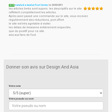
natalud a évalué Foot Center
le
23/03/2011
5
/
5
les articles livrés sont supers. les descriptifs sur le site
reflètent complètement les articles.
Après avoir passé une commande sur le site, vous recevez
régulièrement des réductions, port offert.
le site est très agréable à visiter.
les délais de livraisons entièrement respectés.
que du positif pour ce site.
avis aux fans de foot.
Donner son avis sur Design And Asia
Votre note
Votre pseudo ou nom