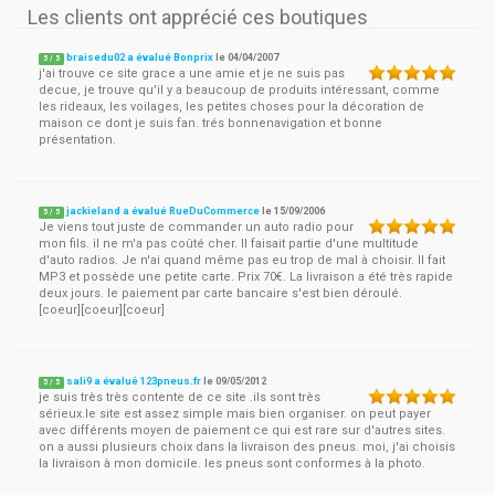
Les clients ont apprécié ces boutiques
braisedu02 a évalué Bonprix
le
04/04/2007
5
/
5
j'ai trouve ce site grace a une amie et je ne suis pas
decue, je trouve qu'il y a beaucoup de produits intéressant, comme
les rideaux, les voilages, les petites choses pour la décoration de
maison ce dont je suis fan. trés bonnenavigation et bonne
présentation.
jackieland a évalué RueDuCommerce
le
15/09/2006
5
/
5
Je viens tout juste de commander un auto radio pour
mon fils. il ne m'a pas coûté cher. Il faisait partie d'une multitude
d'auto radios. Je n'ai quand même pas eu trop de mal à choisir. Il fait
MP3 et possède une petite carte. Prix 70€. La livraison a été très rapide
deux jours. le paiement par carte bancaire s'est bien déroulé.
[coeur][coeur][coeur]
sali9 a évalué 123pneus.fr
le
09/05/2012
5
/
5
je suis très très contente de ce site .ils sont très
sérieux.le site est assez simple mais bien organiser. on peut payer
avec différents moyen de paiement ce qui est rare sur d'autres sites.
on a aussi plusieurs choix dans la livraison des pneus. moi, j'ai choisis
la livraison à mon domicile. les pneus sont conformes à la photo.