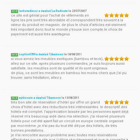
lartistedessi a évalué La Redoute
le
23/07/2007
5
/
5
ce site est génial pour l'achat de vêtements en
ligne.les prix sont très abordable et correspondent très souvent à la
valeur du produit en magasin. de plus le choix d'articles est vraiment
très important donc tout le monde y trouve son compte.le choix de
payement est aussi très avantageux.
sophie0709 a évalué Tikamoon
le
18/08/2011
5
/
5
si vous aimez les meubles exotiques (bambou et teck),
allez sur ce site. après plusieurs commandes, je suis toujours aussi
satisfaite. les meubles sont de qualité et ils sont originaux.
de plus, ce sont les meubles en bambou les moins chers que j'ai pu
trouver. sans hésitation, allez y.
eptissem a évalué Tikamoon
le
13/08/2011
5
/
5
très bon site de réservation d’hôtel qui offre un grand
choix d’hôtel avec des réductions très intéressantes. le descriptif des
hôtels est complet. l'appréciation laissée par les personnes ayant déjà
réservé m'a beaucoup aidé dans ma sélection. j'ai réservé plusieurs
hôtels pour cet été ayant fait un circuit en europe centrale organisé
par moi-même ,je n'ai pas du tout été déçue des hôtels, de très
bonnes prestations.
je n'ai rencontré aucun problème avec toutes mes réservations
effectuées sur ce site que j'utilise régulièrement et que je conseille à