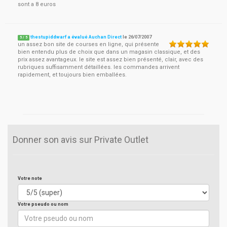
sont a 8 euros
thestupiddwarf a évalué Auchan Direct
le
26/07/2007
5
/
5
un assez bon site de courses en ligne, qui présente
bien entendu plus de choix que dans un magasin classique, et des
prix assez avantageux. le site est assez bien présenté, clair, avec des
rubriques suffisamment détaillées. les commandes arrivent
rapidement, et toujours bien emballées.
Donner son avis sur Private Outlet
Votre note
Votre pseudo ou nom