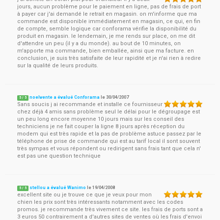
jours, aucun problème pour le paiement en ligne, pas de frais de port
à payer car j'ai demandé le retrait en magasin. on m'informe que ma
commande est disponible immédiatement en magasin, ce qui, en fin
de compte, semble logique car conforama vérifie la disponibilité du
produit en magasin. le lendemain, je me rends sur place, on me dit
d'attendre un peu (il y a du monde). au bout de 10 minutes, on
m'apporte ma commande, bien emballée, ainsi que ma facture. en
conclusion, je suis très satisfaite de leur rapidité et je n'ai rien à redire
sur la qualité de leurs produits.
noelvente a évalué Conforama
le
30/04/2007
5
/
5
Sans soucis j ai recommande et installe ce fournisseur
chez déjà 4 amis sans problème seul le délai pour le dégroupage est
un peu long encore moyenne 10 jours mais sur les conseil des
techniciens je ne fait couper la ligne 8 jours après réception du
modem qui est très rapide et la pas de problème astuce passez par le
téléphone de prise de commande qui est au tarif local il sont souvent
très sympas et vous répondent ou redirigent sans frais tant que cela n'
est pas une question technique
stellou a évalué Wanimo
le
19/04/2008
5
/
5
excellent site ou je trouve ce que je veux pour mon
chien les prix sont très intéressants notamment avec les codes
promos. je recommande très vivement ce site. les frais de ports sont a
3 euros 50 contrairement a d'autres sites de ventes où les frais d'envoi