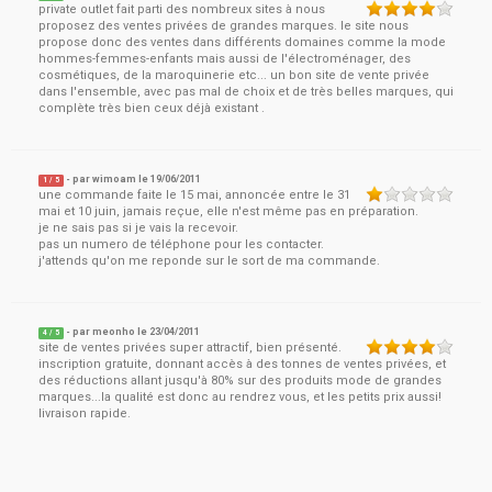
private outlet fait parti des nombreux sites à nous
proposez des ventes privées de grandes marques. le site nous
propose donc des ventes dans différents domaines comme la mode
hommes-femmes-enfants mais aussi de l'électroménager, des
cosmétiques, de la maroquinerie etc... un bon site de vente privée
dans l'ensemble, avec pas mal de choix et de très belles marques, qui
complète très bien ceux déjà existant .
- par
wimoam
le
19/06/2011
1
/ 5
une commande faite le 15 mai, annoncée entre le 31
mai et 10 juin, jamais reçue, elle n'est même pas en préparation.
je ne sais pas si je vais la recevoir.
pas un numero de téléphone pour les contacter.
j'attends qu'on me reponde sur le sort de ma commande.
- par
meonho
le
23/04/2011
4
/ 5
site de ventes privées super attractif, bien présenté.
inscription gratuite, donnant accès à des tonnes de ventes privées, et
des réductions allant jusqu'à 80% sur des produits mode de grandes
marques...la qualité est donc au rendrez vous, et les petits prix aussi!
livraison rapide.