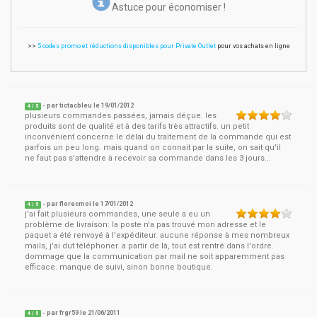
Astuce pour économiser !
>>
5 codes promo et réductions disponibles pour Private Outlet
pour vos achats en ligne
- par
tictacbleu
le
19/01/2012
4
/ 5
plusieurs commandes passées, jamais déçue. les
produits sont de qualité et à des tarifs très attractifs. un petit
inconvénient concerne le délai du traitement de la commande qui est
parfois un peu long. mais quand on connait par la suite, on sait qu'il
ne faut pas s'attendre à recevoir sa commande dans les 3 jours...
- par
florecmoi
le
17/01/2012
4
/ 5
j'ai fait plusieurs commandes, une seule a eu un
problème de livraison: la poste n'a pas trouvé mon adresse et le
paquet a été renvoyé à l'expéditeur. aucune réponse à mes nombreux
mails, j'ai dut téléphoner. a partir de là, tout est rentré dans l'ordre.
dommage que la communication par mail ne soit apparemment pas
efficace. manque de suivi, sinon bonne boutique.
- par
frgr59
le
21/06/2011
4
/ 5