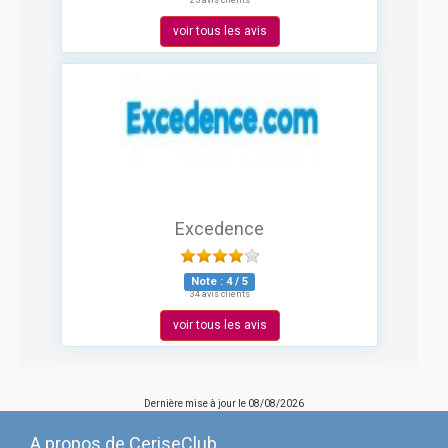
25 avis clients
voir tous les avis
Excedence
Note :
4
/
5
34 avis clients
voir tous les avis
Dernière mise à jour le
08/08/2026
A propos de CeriseClub