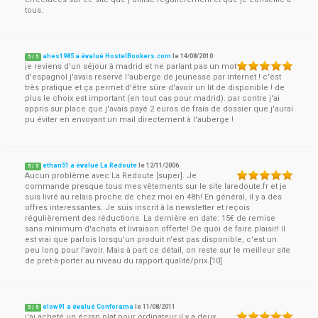
tous.
ahes1985 a évalué HostelBookers.com
le
14/08/2010
5
/
5
je reviens d'un séjour à madrid et ne parlant pas un mot
d'espagnol j'avais reservé l'auberge de jeunesse par internet ! c'est
très pratique et ça permet d'être sûre d'avoir un lit de disponible ! de
plus le choix est important (en tout cas pour madrid). par contre j'ai
appris sur place que j'avais payé 2 euros de frais de dossier que j'aurai
pu éviter en envoyant un mail directement à l'auberge !
ethan51 a évalué La Redoute
le
12/11/2006
5
/
5
Aucun problème avec La Redoute [super]. Je
commande presque tous mes vêtements sur le site laredoute.fr et je
suis livré au relais proche de chez moi en 48h! En général, il y a des
offres interessantes. Je suis inscrit à la newsletter et reçois
régulièrement des réductions. La dernière en date: 15€ de remise
sans minimum d'achats et livraison offerte! De quoi de faire plaisir! Il
est vrai que parfois lorsqu'un produit n'est pas disponible, c'est un
peu long pour l'avoir. Mais à part ce détail, on reste sur le meilleur site
de pret-à-porter au niveau du rapport qualité/prix.[10]
elow91 a évalué Conforama
le
11/08/2011
5
/
5
j'ai acheté un écran plat pour ordinateur il y a deux