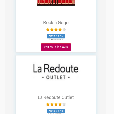
Rock à Gogo
Note :
4
/
5
2 avis clients
voir tous les avis
La Redoute Outlet
Note :
4
/
5