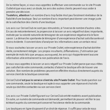
De la même façon, si vous vous apprêtez à effectuer une commande sur le site Private
Outlet et que vous avez un doute, les avis des autres clients peuvent vous aider à
prendre une décision.
Toutefois, attention !
un nombre d'avis trop faible n'est pas forcément révélateur de la
fiabilité d'une boutique. Seul un nombre d'avis important peut donner une image juste
de la satisfaction des clients d'une boutique.
Les avis sur CeriseClub ne sont pas rémunérés, à l'inverse de nombre d'autres sites.
En cas de mécontentement, la propension à laisser un avis négatif est donc importante,
motivée par la volonté naturelle de témoigner de son expérience négative et à le faire
savoir. La démarche spontanée de témoigner d'une expérience d'achat satisfaisante est
moins évidente. Il convient donc d'analyser les informations avec un certain recul.
Si vous souhaitez laisser un avis sur Private Outlet, votre expérience d'achat doit être
réelle, correctement rédigée. Les propos insultants, diffamatoires, (l'utilisation par
exemple de mots tels que
arnaque
,
escroquerie
), les avis qui n'apporteraient aucune
information utile entraîneront la non publication de l'avis.
Si vous vous apprêtez à laisser un avis négatif sur Private Outlet parce que vous n'êtes
pas satisfait de votre commande, contactez d'abord la boutique afin de trouver une
solution. Bon nombre de problèmes peuvent en effet être résolus directement auprès du
service client de la boutique concernée.
CeriseClub
n'est pas le service client du site Private Outlet
. Pour toute question sur
une commande, seule la boutique est apte à vous apporter une réponse et c'est elle
seule qui doit être contactée via son service client.
Les avis sur Private Outlet figurant sur CeriseClub ont été modérés avant publication.
En outre, un numéro de commande est demandé, permettant de pouvoir vérifier le cas
échéant auprès du commerçant concerné l'existence réelle de la commande.
Les boutiques en ligne disposent d'un droit de réponse. Il suffit pour cela de nous