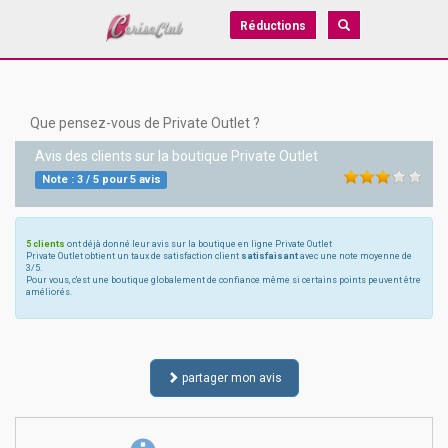
Réductions
Que pensez-vous de Private Outlet ?
Avis des clients sur la boutique
Private Outlet
Note :
3
/
5
pour
5
avis
5 clients
ont déjà donné leur avis sur la boutique en ligne Private Outlet
Private Outlet obtient un taux de satisfaction client
satisfaisant
avec une note moyenne de
3/5.
Pour vous, c'est une boutique globalement de confiance même si certains points peuvent être
améliorés.
partager mon avis