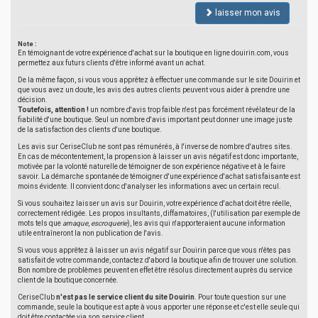
laisser mon avis
Note :
En témoignant de votre expérience d'achat sur la boutique en ligne douirin.com, vous
permettez aux futurs clients d'être informé avant un achat.
De la même façon, si vous vous apprêtez à effectuer une commande sur le site Douirin et
que vous avez un doute, les avis des autres clients peuvent vous aider à prendre une
décision.
Toutefois, attention !
un nombre d'avis trop faible n'est pas forcément révélateur de la
fiabilité d'une boutique. Seul un nombre d'avis important peut donner une image juste
de la satisfaction des clients d'une boutique.
Les avis sur CeriseClub ne sont pas rémunérés, à l'inverse de nombre d'autres sites.
En cas de mécontentement, la propension à laisser un avis négatif est donc importante,
motivée par la volonté naturelle de témoigner de son expérience négative et à le faire
savoir. La démarche spontanée de témoigner d'une expérience d'achat satisfaisante est
moins évidente. Il convient donc d'analyser les informations avec un certain recul.
Si vous souhaitez laisser un avis sur Douirin, votre expérience d'achat doit être réelle,
correctement rédigée. Les propos insultants, diffamatoires, (l'utilisation par exemple de
mots tels que
arnaque
,
escroquerie
), les avis qui n'apporteraient aucune information
utile entraîneront la non publication de l'avis.
Si vous vous apprêtez à laisser un avis négatif sur Douirin parce que vous n'êtes pas
satisfait de votre commande, contactez d'abord la boutique afin de trouver une solution.
Bon nombre de problèmes peuvent en effet être résolus directement auprès du service
client de la boutique concernée.
CeriseClub
n'est pas le service client du site Douirin
. Pour toute question sur une
commande, seule la boutique est apte à vous apporter une réponse et c'est elle seule qui
doit être contactée via son service client.