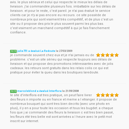
avis. le plus sérieux et celui qui respecte le mieux les délais de
livraison. j'ai commandée plusieurs fois. imbattable sur les délais de
livraison. et pour le reste, c'est pareil. je n'ai pas évalué le service
clients car je n'y ai pas encore eu recours. ce site possède de
nombreux prix qui sont vraiment très compétitif, et de plus c’est un
site ou il propose des prix le plus souvent parmi les plus bas.
c’est vraiment un marchand compétitif à qui je fais franchement
confiance.
julie751 a évalué La Redoute
le
27/03/2009
5
/
5
je commande souvent chez eux et je n'ai jamais eu de
problème. c'est un site sèrieu qui respecte toujours ses délais de
livraison et qui propose des promotions intéressantes avec de jolis
cadeaux. les retours sont gratuits dans les relais colis ce qui est
pratique pour éviter la queu dans les boutiques laredoute.
marcoleblond a évalué Interflora
le
21/09/2008
5
/
5
le site d'interflora est tres pratique, on peut faire livrer
des fleurs n importe ou en france et meme a l etranger. il propose de
nombreux bouquet qui sont tres bien decrits (avec une photo en
plus), il y en a pour toute les occasion et tous les bugdet. a chaque
fois que j ai commandé des fleurs la livraison c est tres bien passé,
les fleurs été tres belle est sont arrivées a l heure avec le petit mot
inscrit sur internet.