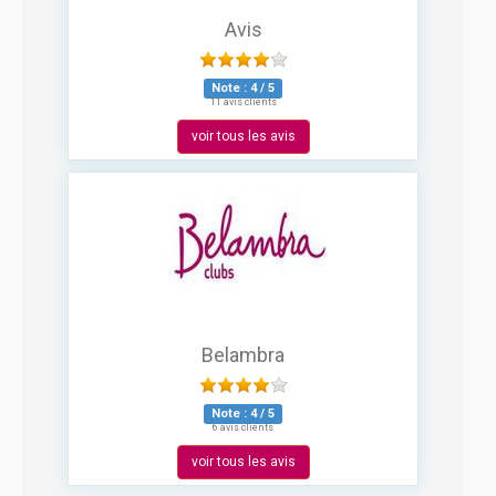
Avis
Note :
4
/
5
11 avis clients
voir tous les avis
Belambra
Note :
4
/
5
6 avis clients
voir tous les avis