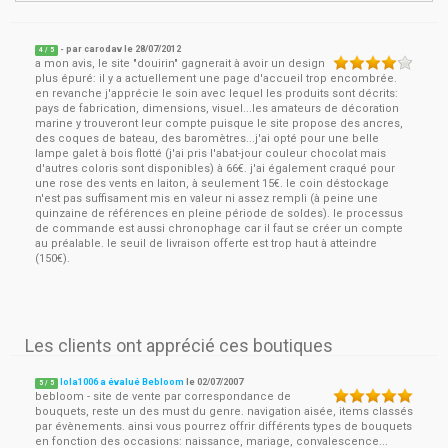
- par
carodav
le
28/07/2012
4
/ 5
a mon avis, le site "douirin" gagnerait à avoir un design
plus épuré: il y a actuellement une page d'accueil trop encombrée.
en revanche j'apprécie le soin avec lequel les produits sont décrits:
pays de fabrication, dimensions, visuel...les amateurs de décoration
marine y trouveront leur compte puisque le site propose des ancres,
des coques de bateau, des baromètres...j'ai opté pour une belle
lampe galet à bois flotté (j'ai pris l'abat-jour couleur chocolat mais
d'autres coloris sont disponibles) à 66€. j'ai également craqué pour
une rose des vents en laiton, à seulement 15€. le coin déstockage
n'est pas suffisament mis en valeur ni assez rempli (à peine une
quinzaine de références en pleine période de soldes). le processus
de commande est aussi chronophage car il faut se créer un compte
au préalable. le seuil de livraison offerte est trop haut à atteindre
(150€).
Les clients ont apprécié ces boutiques
lola1006 a évalué Bebloom
le
02/07/2007
5
/
5
bebloom - site de vente par correspondance de
bouquets, reste un des must du genre. navigation aisée, items classés
par évènements. ainsi vous pourrez offrir différents types de bouquets
en fonction des occasions: naissance, mariage, convalescence...