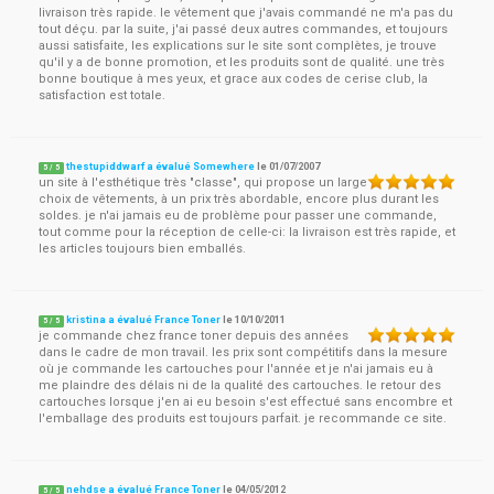
livraison très rapide. le vêtement que j'avais commandé ne m'a pas du
tout déçu. par la suite, j'ai passé deux autres commandes, et toujours
aussi satisfaite, les explications sur le site sont complètes, je trouve
qu'il y a de bonne promotion, et les produits sont de qualité. une très
bonne boutique à mes yeux, et grace aux codes de cerise club, la
satisfaction est totale.
thestupiddwarf a évalué Somewhere
le
01/07/2007
5
/
5
un site à l'esthétique très "classe", qui propose un large
choix de vêtements, à un prix très abordable, encore plus durant les
soldes. je n'ai jamais eu de problème pour passer une commande,
tout comme pour la réception de celle-ci: la livraison est très rapide, et
les articles toujours bien emballés.
kristina a évalué France Toner
le
10/10/2011
5
/
5
je commande chez france toner depuis des années
dans le cadre de mon travail. les prix sont compétitifs dans la mesure
où je commande les cartouches pour l'année et je n'ai jamais eu à
me plaindre des délais ni de la qualité des cartouches. le retour des
cartouches lorsque j'en ai eu besoin s'est effectué sans encombre et
l'emballage des produits est toujours parfait. je recommande ce site.
nehdse a évalué France Toner
le
04/05/2012
5
/
5