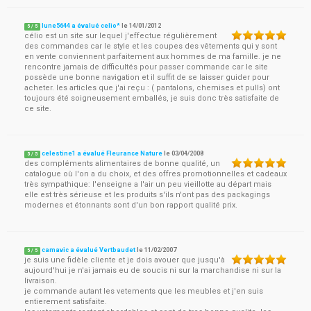
lune5644 a évalué celio*
le
14/01/2012
5
/
5
célio est un site sur lequel j'effectue régulièrement
des commandes car le style et les coupes des vêtements qui y sont
en vente conviennent parfaitement aux hommes de ma famille. je ne
rencontre jamais de difficultés pour passer commande car le site
possède une bonne navigation et il suffit de se laisser guider pour
acheter. les articles que j'ai reçu : ( pantalons, chemises et pulls) ont
toujours été soigneusement emballés, je suis donc très satisfaite de
ce site.
celestine1 a évalué Fleurance Nature
le
03/04/2008
5
/
5
des compléments alimentaires de bonne qualité, un
catalogue où l'on a du choix, et des offres promotionnelles et cadeaux
très sympathique: l'enseigne a l'air un peu vieillotte au départ mais
elle est très sérieuse et les produits s'ils n'ont pas des packagings
modernes et étonnants sont d'un bon rapport qualité prix.
camavic a évalué Vertbaudet
le
11/02/2007
5
/
5
je suis une fidèle cliente et je dois avouer que jusqu'à
aujourd'hui je n'ai jamais eu de soucis ni sur la marchandise ni sur la
livraison.
je commande autant les vetements que les meubles et j'en suis
entierement satisfaite.