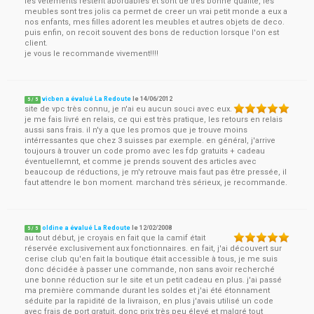
les vetements restent abordables et sont de tres bonne qualite, les
meubles sont tres jolis ca permet de creer un vrai petit monde a eux a
nos enfants, mes filles adorent les meubles et autres objets de deco.
puis enfin, on recoit souvent des bons de reduction lorsque l'on est
client.
je vous le recommande vivement!!!!
vicben a évalué La Redoute
le
14/06/2012
5
/
5
site de vpc très connu, je n'ai eu aucun souci avec eux.
je me fais livré en relais, ce qui est très pratique, les retours en relais
aussi sans frais. il n'y a que les promos que je trouve moins
intérressantes que chez 3 suisses par exemple. en général, j'arrive
toujours à trouver un code promo avec les fdp gratuits + cadeau
éventuellemnt, et comme je prends souvent des articles avec
beaucoup de réductions, je m'y retrouve mais faut pas être pressée, il
faut attendre le bon moment. marchand très sérieux, je recommande.
oldine a évalué La Redoute
le
12/02/2008
5
/
5
au tout début, je croyais en fait que la camif était
réservée exclusivement aux fonctionnaires. en fait, j'ai découvert sur
cerise club qu'en fait la boutique était accessible à tous, je me suis
donc décidée à passer une commande, non sans avoir recherché
une bonne réduction sur le site et un petit cadeau en plus. j'ai passé
ma première commande durant les soldes et j'ai été étonnament
séduite par la rapidité de la livraison, en plus j'avais utilisé un code
avec frais de port gratuit, donc prix très peu élevé et malgré tout