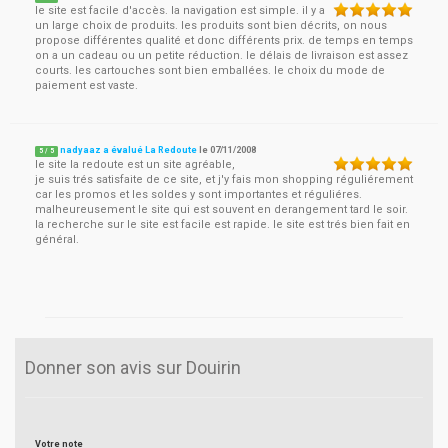
le site est facile d'accès. la navigation est simple. il y a
un large choix de produits. les produits sont bien décrits, on nous
propose différentes qualité et donc différents prix. de temps en temps
on a un cadeau ou un petite réduction. le délais de livraison est assez
courts. les cartouches sont bien emballées. le choix du mode de
paiement est vaste.
nadyaaz a évalué La Redoute
le
07/11/2008
5
/
5
le site la redoute est un site agréable,
je suis trés satisfaite de ce site, et j'y fais mon shopping réguliérement
car les promos et les soldes y sont importantes et réguliéres.
malheureusement le site qui est souvent en derangement tard le soir.
la recherche sur le site est facile est rapide. le site est trés bien fait en
général.
Donner son avis sur Douirin
Votre note