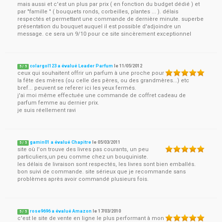
mais aussi et c'est un plus par prix ( en fonction du budget dédié ) et
par "famille " ( bouquets ronds, corbeilles, plantes ... ). délais
respectés et permettant une commande de dernière minute. superbe
présentation du bouquet auquel il est possible d'adjoindre un
message. ce sera un 9/10 pour ce site sincèrement exceptionnel
colargol123 a évalué Leader Parfum
le
11/05/2012
5
/
5
ceux qui souhaitent offrir un parfum à une proche pour
la fête des mères (ou celle des pères, ou des grandmères...) etc
bref... peuvent se referer ici les yeux fermés.
j'ai moi même effectuée une commande de coffret cadeau de
parfum femme au dernier prix.
je suis réellement ravi
gamin01 a évalué Chapitre
le
05/03/2011
5
/
5
site où l'on trouve des livres pas courants, un peu
particuliers,un peu comme chez un bouquiniste.
les délais de livraison sont respectés, les livres sont bien emballés.
bon suivi de commande. site sérieux que je recommande sans
problèmes après avoir commandé plusieurs fois.
rose9696 a évalué Amazon
le
17/03/2010
5
/
5
c'est le site de vente en ligne le plus performant à mon