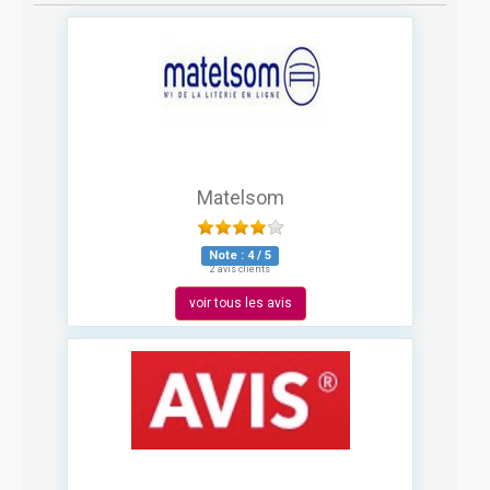
Matelsom
Note :
4
/
5
2 avis clients
voir tous les avis