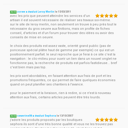
zcrew a évalué Leroy Merlin
le
15/03/2011
5
/
5
avec les prix que peuvent atteindre les services d'un
artisan il est souvent nécessaire de réaliser ses travaux soi-même.
sur le site de leroy merlin, non seulement on trouve à peu près tout le
nécessaire du gros oeuvre aux finitions, mais on profite de fiches
conseil, d'articles et d'un forum pour trouver des idées ou avoir des
conseils de mise en oeuvre.
le choix des produits est assez vaste, orienté grand public (pas de
ponceuse spécial plâtre haut de gamme par exemple) ce qui est un
positionnement parfait. le seul reproche que je ferai à ce site c'est la
navigation : le clic-milieu pour ouvrir un lien dans un nouvel onglet ne
fonctionne pas, la recherche de produits est parfois fastidieuse... bref
c'est bien mais pas top.
les prix sont abordables, en faisant attention aux frais de port et les
promotions fréquentes, ce qui permet de faire quelques économies
quand on peut planifier ses chantiers à l'avance.
pour le paiement et la livraison, rien à redire, si ce n'est à nouveau
attention aux frais, certains articles peuvent être très lourds.
severine06 a évalué Sephora
le
13/10/2007
5
/
5
j'adore les produits proposés par les boutiques
sephora ils sont d'une très bonne qualité et vous ne les trouvez pas