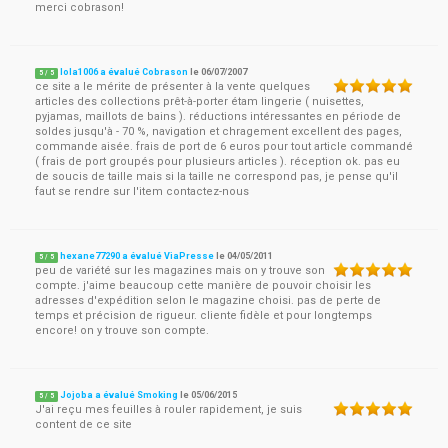
merci cobrason!
lola1006 a évalué Cobrason
le
06/07/2007
5
/
5
ce site a le mérite de présenter à la vente quelques
articles des collections prêt-à-porter étam lingerie ( nuisettes,
pyjamas, maillots de bains ). réductions intéressantes en période de
soldes jusqu'à - 70 %, navigation et chragement excellent des pages,
commande aisée. frais de port de 6 euros pour tout article commandé
( frais de port groupés pour plusieurs articles ). réception ok. pas eu
de soucis de taille mais si la taille ne correspond pas, je pense qu'il
faut se rendre sur l'item contactez-nous
hexane77290 a évalué ViaPresse
le
04/05/2011
5
/
5
peu de variété sur les magazines mais on y trouve son
compte. j'aime beaucoup cette manière de pouvoir choisir les
adresses d'expédition selon le magazine choisi. pas de perte de
temps et précision de rigueur. cliente fidèle et pour longtemps
encore! on y trouve son compte.
Jojoba a évalué Smoking
le
05/06/2015
5
/
5
J'ai reçu mes feuilles à rouler rapidement, je suis
content de ce site