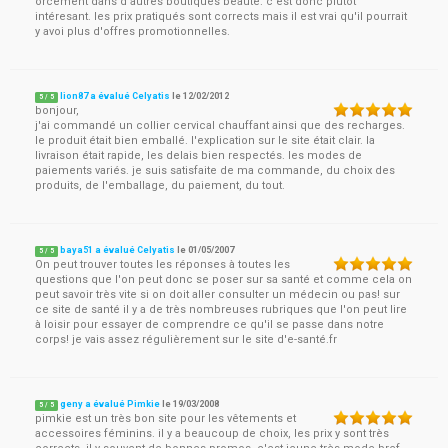
orcément dans d'autres boutiques beauté. c'est donc plutot
intéresant. les prix pratiqués sont corrects mais il est vrai qu'il pourrait
y avoi plus d'offres promotionnelles.
lion87 a évalué Celyatis
le
12/02/2012
5
/
5
bonjour,
j'ai commandé un collier cervical chauffant ainsi que des recharges.
le produit était bien emballé. l'explication sur le site était clair. la
livraison était rapide, les delais bien respectés. les modes de
paiements variés. je suis satisfaite de ma commande, du choix des
produits, de l'emballage, du paiement, du tout.
baya51 a évalué Celyatis
le
01/05/2007
5
/
5
On peut trouver toutes les réponses à toutes les
questions que l'on peut donc se poser sur sa santé et comme cela on
peut savoir très vite si on doit aller consulter un médecin ou pas! sur
ce site de santé il y a de très nombreuses rubriques que l'on peut lire
à loisir pour essayer de comprendre ce qu'il se passe dans notre
corps! je vais assez régulièrement sur le site d'e-santé.fr
geny a évalué Pimkie
le
19/03/2008
5
/
5
pimkie est un très bon site pour les vêtements et
accessoires féminins. il y a beaucoup de choix, les prix y sont très