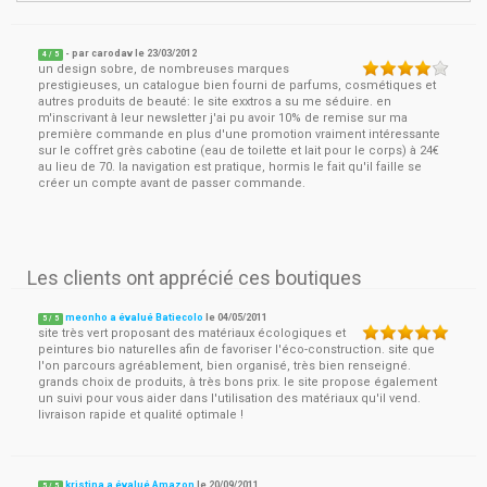
- par
carodav
le
23/03/2012
4
/ 5
un design sobre, de nombreuses marques
prestigieuses, un catalogue bien fourni de parfums, cosmétiques et
autres produits de beauté: le site exxtros a su me séduire. en
m'inscrivant à leur newsletter j'ai pu avoir 10% de remise sur ma
première commande en plus d'une promotion vraiment intéressante
sur le coffret grès cabotine (eau de toilette et lait pour le corps) à 24€
au lieu de 70. la navigation est pratique, hormis le fait qu'il faille se
créer un compte avant de passer commande.
Les clients ont apprécié ces boutiques
meonho a évalué Batiecolo
le
04/05/2011
5
/
5
site très vert proposant des matériaux écologiques et
peintures bio naturelles afin de favoriser l'éco-construction. site que
l'on parcours agréablement, bien organisé, très bien renseigné.
grands choix de produits, à très bons prix. le site propose également
un suivi pour vous aider dans l'utilisation des matériaux qu'il vend.
livraison rapide et qualité optimale !
kristina a évalué Amazon
le
20/09/2011
5
/
5