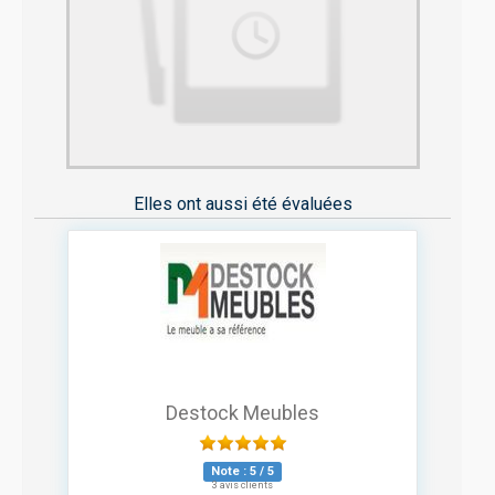
Elles ont aussi été évaluées
Destock Meubles
Note :
5
/
5
3 avis clients