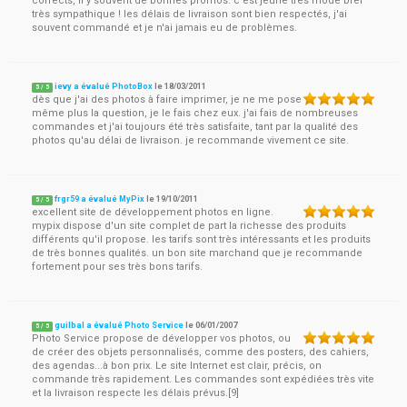
corrects, il y souvent de bonnes promos. c'est jeune très mode bref
très sympathique ! les délais de livraison sont bien respectés, j'ai
souvent commandé et je n'ai jamais eu de problèmes.
ievy a évalué PhotoBox
le
18/03/2011
5
/
5
dès que j'ai des photos à faire imprimer, je ne me pose
même plus la question, je le fais chez eux. j'ai fais de nombreuses
commandes et j'ai toujours été très satisfaite, tant par la qualité des
photos qu'au délai de livraison. je recommande vivement ce site.
frgr59 a évalué MyPix
le
19/10/2011
5
/
5
excellent site de développement photos en ligne.
mypix dispose d'un site complet de part la richesse des produits
différents qu'il propose. les tarifs sont très intéressants et les produits
de très bonnes qualités. un bon site marchand que je recommande
fortement pour ses très bons tarifs.
guilbal a évalué Photo Service
le
06/01/2007
5
/
5
Photo Service propose de développer vos photos, ou
de créer des objets personnalisés, comme des posters, des cahiers,
des agendas...à bon prix. Le site Internet est clair, précis, on
commande très rapidement. Les commandes sont expédiées très vite
et la livraison respecte les délais prévus.[9]