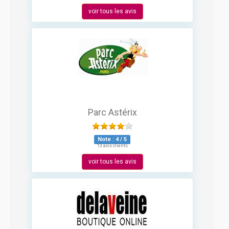
voir tous les avis
Parc Astérix
Note :
4
/
5
13 avis clients
voir tous les avis