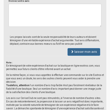
Donnez votre avis
Les propos laissés sont de la seule responsabilité de leurs auteurs et doivent
témoigner d'une véritable expérience d'achat argumentée. Tout avis diffamatoire,
déplacé, contraire aux bonnes moeurs ou fictif ne sera pas publié
laisser mon avis
Note :
En témoignant de votre expérience d'achat sur la boutique en ligne exxtros.com, vous
permettez aux futurs clients d'être informé avant un achat.
De la même façon, si vous vous apprêtez à effectuer une commande sur le site Exxtros et
que vous avez un doute, les avis des autres clients peuvent vous aider à prendre une
décision.
Toutefois, attention !
un nombre d'avis trop faible n'est pas forcément révélateur de la
fiabilité d'une boutique. Seul un nombre d'avis important peut donner une image juste
de la satisfaction des clients d'une boutique.
Les avis sur CeriseClub ne sont pas rémunérés, à l'inverse de nombre d'autres sites.
En cas de mécontentement, la propension à laisser un avis négatif est donc importante,
motivée par la volonté naturelle de témoigner de son expérience négative et à le faire
savoir. La démarche spontanée de témoigner d'une expérience d'achat satisfaisante est