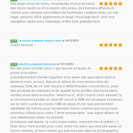
très large choix de livres, nouveautés et plus anciens,
des livres neufs ou d'occasion, des actus, des bonnes affaires et
même une rubrique permettant de feuilleuter certains livres :un vrai
régal. amazon offre egalement un large choix high tech. bref une
navigation aisée avec l'avantage d'être livré gratuitement.
Jessicaa a évalué Lecyclo.com
le
16/12/2013
5
/
5
Super service!
meonho a évalué Cobrason
le
14/12/2012
5
/
5
the site pour acheter pour c qui touche à l'audio la
photo et la vidéo!
précédemment cliente régulière d'un autre site spécialisé dont je
tairais le nom, je suis, depuis le début de mes recherches de
cadeaux, folle de ce site! les prix y défient toutes concurrence, pour
des produits de marques et de qualité !pour profiter des bons plans
rendez vous dans la section "webchocs", et là c'est le choc assuré! j'y
ai récemment acheté un objectif canon à 359€ (en boutique et ailleurs
sur le net il coûte au moins 100€ de plus) et j'en suis pleinement
satisfaite! de même pour l'ensemble home cinéma que nous nous
sommes offerts pour notre 7 ème anniversaire : une super affaire et
une satisfaction totale du produit!
la livraison est rapide, le colis impeccable, vraiment rien à redire! j' y
ferai donc mes achats pour noël, entre ma sœur qui veut elle aussi un
home cinéma, et mon neveu qui suit mes pas dans la photographie,