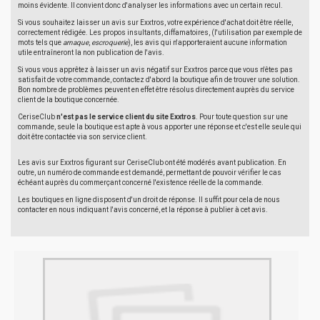
moins évidente. Il convient donc d'analyser les informations avec un certain recul.
Si vous souhaitez laisser un avis sur Exxtros, votre expérience d'achat doit être réelle,
correctement rédigée. Les propos insultants, diffamatoires, (l'utilisation par exemple de
mots tels que
arnaque
,
escroquerie
), les avis qui n'apporteraient aucune information
utile entraîneront la non publication de l'avis.
Si vous vous apprêtez à laisser un avis négatif sur Exxtros parce que vous n'êtes pas
satisfait de votre commande, contactez d'abord la boutique afin de trouver une solution.
Bon nombre de problèmes peuvent en effet être résolus directement auprès du service
client de la boutique concernée.
CeriseClub
n'est pas le service client du site Exxtros
. Pour toute question sur une
commande, seule la boutique est apte à vous apporter une réponse et c'est elle seule qui
doit être contactée via son service client.
Les avis sur Exxtros figurant sur CeriseClub ont été modérés avant publication. En
outre, un numéro de commande est demandé, permettant de pouvoir vérifier le cas
échéant auprès du commerçant concerné l'existence réelle de la commande.
Les boutiques en ligne disposent d'un droit de réponse. Il suffit pour cela de nous
contacter en nous indiquant l'avis concerné, et la réponse à publier à cet avis.