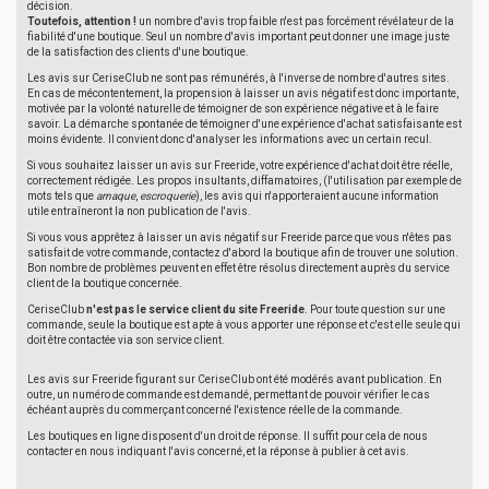
décision.
Toutefois, attention !
un nombre d'avis trop faible n'est pas forcément révélateur de la
fiabilité d'une boutique. Seul un nombre d'avis important peut donner une image juste
de la satisfaction des clients d'une boutique.
Les avis sur CeriseClub ne sont pas rémunérés, à l'inverse de nombre d'autres sites.
En cas de mécontentement, la propension à laisser un avis négatif est donc importante,
motivée par la volonté naturelle de témoigner de son expérience négative et à le faire
savoir. La démarche spontanée de témoigner d'une expérience d'achat satisfaisante est
moins évidente. Il convient donc d'analyser les informations avec un certain recul.
Si vous souhaitez laisser un avis sur Freeride, votre expérience d'achat doit être réelle,
correctement rédigée. Les propos insultants, diffamatoires, (l'utilisation par exemple de
mots tels que
arnaque
,
escroquerie
), les avis qui n'apporteraient aucune information
utile entraîneront la non publication de l'avis.
Si vous vous apprêtez à laisser un avis négatif sur Freeride parce que vous n'êtes pas
satisfait de votre commande, contactez d'abord la boutique afin de trouver une solution.
Bon nombre de problèmes peuvent en effet être résolus directement auprès du service
client de la boutique concernée.
CeriseClub
n'est pas le service client du site Freeride
. Pour toute question sur une
commande, seule la boutique est apte à vous apporter une réponse et c'est elle seule qui
doit être contactée via son service client.
Les avis sur Freeride figurant sur CeriseClub ont été modérés avant publication. En
outre, un numéro de commande est demandé, permettant de pouvoir vérifier le cas
échéant auprès du commerçant concerné l'existence réelle de la commande.
Les boutiques en ligne disposent d'un droit de réponse. Il suffit pour cela de nous
contacter en nous indiquant l'avis concerné, et la réponse à publier à cet avis.