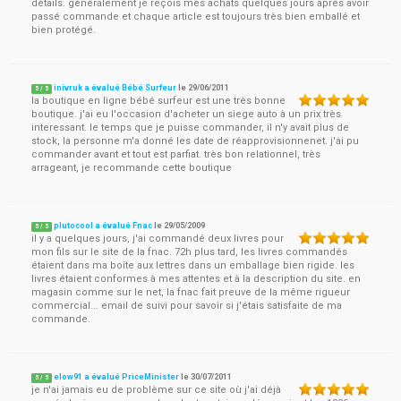
détails. généralement je reçois mes achats quelques jours après avoir
passé commande et chaque article est toujours très bien emballé et
bien protégé.
inivruk a évalué Bébé Surfeur
le
29/06/2011
5
/
5
la boutique en ligne bébé surfeur est une très bonne
boutique. j'ai eu l'occasion d'acheter un siege auto à un prix très
interessant. le temps que je puisse commander, il n'y avait plus de
stock, la personne m'a donné les date de réapprovisionnenet. j'ai pu
commander avant et tout est parfiat. très bon relationnel, très
arrageant, je recommande cette boutique
plutocool a évalué Fnac
le
29/05/2009
5
/
5
il y a quelques jours, j'ai commandé deux livres pour
mon fils sur le site de la fnac. 72h plus tard, les livres commandés
étaient dans ma boîte aux lettres dans un emballage bien rigide. les
livres étaient conformes à mes attentes et à la description du site. en
magasin comme sur le net, la fnac fait preuve de la même rigueur
commercial... email de suivi pour savoir si j'étais satisfaite de ma
commande.
elow91 a évalué PriceMinister
le
30/07/2011
5
/
5
je n'ai jamais eu de problème sur ce site où j'ai déjà