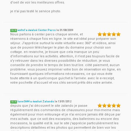
d'oeil de voir les meilleures offres.
je n'ai pas testé le service photo.
valtof a évalué Center Parcs
le
01/08/2009
5
/
5
Nous partons à center parcs chaque année, et
réservons à chaque fois en ligne. le site est idéal pour préparer son
séjour. J'apprécie surtout la visite virtuelle avec 360° et vidéos, ainsi
que de pouvoir télécharger le plan du domaine pour choisir son
cottage. en revanche, je trouve que cela manque un peu
d'informations sur les activités. attention, il n'est pas toujours facile de
s'y retrouver dans les diverses possibilités de réduction. je vous
conseille de prendre le temps de bien tout lire. côté paiement, aucun
problème. vous pouvez imprimer votre bon de réservation en ligne, en
fournissant quelques informations nécessaires, ce qui vous évite
toute attente à un quelconque guichet à l'arrivée. avec le e-receipt,
votre pochette d'accueil et vos clés seront prêts dès votre arrivée.
lune5644 a évalué Zalando
le
13/01/2012
5
/
5
depuis que j'ai découvert le site zalando je passe
régulièrement des commandes de chaussures pour moi-meme mais
également pour mon entourage et je n'ai encore jamais été déçue par
mes achats. que ce soit des escarpins, des ballerines ou encore des
mocassins, la qualité est là. sur le site j'apprécie particulièrement les
descriptions détaillées et les photos qui permettent de bien voir les