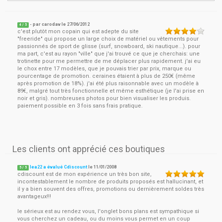
- par
carodav
le
27/06/2012
4
/ 5
c'est plutôt mon copain qui est adepte du site
"freeride" qui propose un large choix de matériel ou vêtements pour
passionnés de sport de glisse (surf, snowboard, ski nautique...). pour
ma part, c'est au rayon "ville" que j'ai trouvé ce que je cherchais: une
trotinette pour me permettre de me déplacer plus rapidement. j'ai eu
le chox entre 17 modèles, que je pouvais trier par prix, marque ou
pourcentage de promotion. ceraines étaient à plus de 250€ (même
après promotion de 18%). j'ai été plus raisonnable avec un modèle à
89€, malgré tout très fonctionnelle et même esthétique (je l'ai prise en
noir et gris). nombreuses photos pour bien visualiser les produis.
paiement possible en 3 fois sans frais pratique.
Les clients ont apprécié ces boutiques
lea22 a évalué Cdiscount
le
11/01/2008
5
/
5
cdiscount est de mon expérience un très bon site,
incontestablement le nombre de produits proposés est hallucinant, et
il y a bien souvent des offres, promotions ou dernièrement soldes très
avantageux!!!
le sérieux est au rendez vous, l'onglet bons plans est sympathique si
vous cherchez un cadeau, ou du moins vous permet en un coup