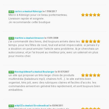
carlos a évalué Kdesign
le
17/09/2017
5
/
5
Merci à Kdesign pour ce beau portemanteau.
Livraison rapide et soignée.
Je recommande cette boutique
martine a évalué Amazon
le
15/01/2008
5
/
5
j'ai commandé des livres, dvd toujours arrivés dans les
temps. pour les fêtes de noel, tout est arrivé impeccable. si jamais il y
a doublon on peut annuler l'article sans problème. là je cherchais un
autocuiseur, et je l'ai trouvé au meilleur prix, avec un ustensil en plus
pour moins cher.
thestupiddwarf a évalué Boulanger
le
01/07/2007
5
/
5
un site qui propose un très large choix de produits
multimédia (baladeurs mp3, chaînes hi-fi...). le site est très bien
organisé, très joli, avec des rubriques claires et faciles d'accès. les
commandes arrivent en général très rapidement, et sont toujours bien
emballées.
aidyl22 a évalué Girodmedical
le
03/04/2011
5
/
5