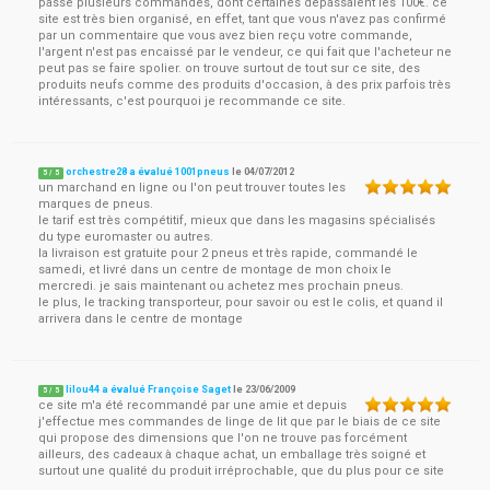
passé plusieurs commandes, dont certaines dépassaient les 100€. ce
site est très bien organisé, en effet, tant que vous n'avez pas confirmé
par un commentaire que vous avez bien reçu votre commande,
l'argent n'est pas encaissé par le vendeur, ce qui fait que l'acheteur ne
peut pas se faire spolier. on trouve surtout de tout sur ce site, des
produits neufs comme des produits d'occasion, à des prix parfois très
intéressants, c'est pourquoi je recommande ce site.
orchestre28 a évalué 1001pneus
le
04/07/2012
5
/
5
un marchand en ligne ou l'on peut trouver toutes les
marques de pneus.
le tarif est très compétitif, mieux que dans les magasins spécialisés
du type euromaster ou autres.
la livraison est gratuite pour 2 pneus et très rapide, commandé le
samedi, et livré dans un centre de montage de mon choix le
mercredi. je sais maintenant ou achetez mes prochain pneus.
le plus, le tracking transporteur, pour savoir ou est le colis, et quand il
arrivera dans le centre de montage
lilou44 a évalué Françoise Saget
le
23/06/2009
5
/
5
ce site m'a été recommandé par une amie et depuis
j'effectue mes commandes de linge de lit que par le biais de ce site
qui propose des dimensions que l'on ne trouve pas forcément
ailleurs, des cadeaux à chaque achat, un emballage très soigné et
surtout une qualité du produit irréprochable, que du plus pour ce site