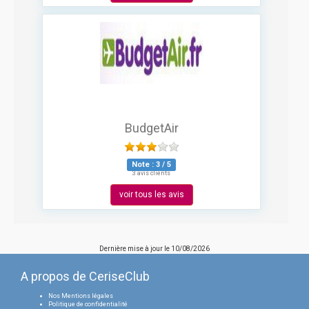
BudgetAir
Note :
3
/
5
3 avis clients
voir tous les avis
Dernière mise à jour le
10/08/2026
A propos de CeriseClub
Nos Mentions légales
Politique de confidentialité