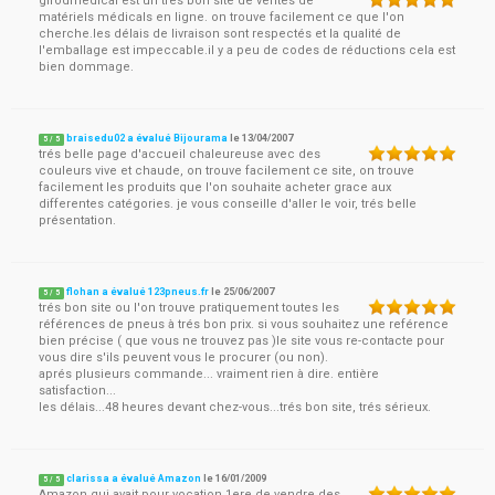
girodmédical est un très bon site de ventes de
matériels médicals en ligne. on trouve facilement ce que l'on
cherche.les délais de livraison sont respectés et la qualité de
l'emballage est impeccable.il y a peu de codes de réductions cela est
bien dommage.
braisedu02 a évalué Bijourama
le
13/04/2007
5
/
5
trés belle page d'accueil chaleureuse avec des
couleurs vive et chaude, on trouve facilement ce site, on trouve
facilement les produits que l'on souhaite acheter grace aux
differentes catégories. je vous conseille d'aller le voir, trés belle
présentation.
flohan a évalué 123pneus.fr
le
25/06/2007
5
/
5
trés bon site ou l'on trouve pratiquement toutes les
références de pneus à trés bon prix. si vous souhaitez une reférence
bien précise ( que vous ne trouvez pas )le site vous re-contacte pour
vous dire s'ils peuvent vous le procurer (ou non).
aprés plusieurs commande... vraiment rien à dire. entière
satisfaction...
les délais...48 heures devant chez-vous...trés bon site, trés sérieux.
clarissa a évalué Amazon
le
16/01/2009
5
/
5
Amazon qui avait pour vocation 1ere de vendre des