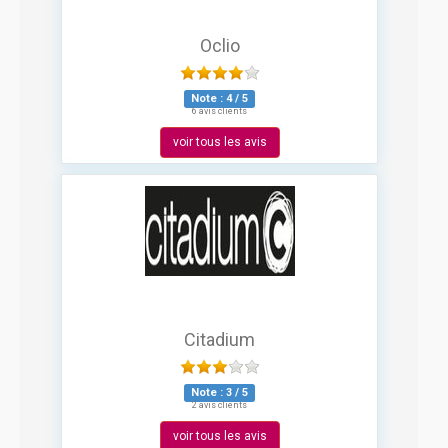
Oclio
Note :
4
/
5
6 avis clients
voir tous les avis
Citadium
Note :
3
/
5
2 avis clients
voir tous les avis