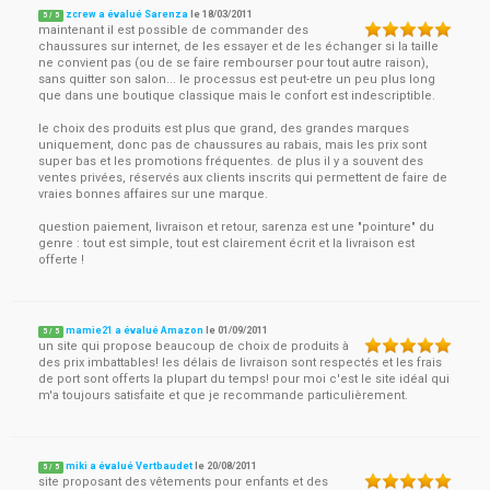
zcrew a évalué Sarenza
le
18/03/2011
5
/
5
maintenant il est possible de commander des
chaussures sur internet, de les essayer et de les échanger si la taille
ne convient pas (ou de se faire rembourser pour tout autre raison),
sans quitter son salon... le processus est peut-etre un peu plus long
que dans une boutique classique mais le confort est indescriptible.
le choix des produits est plus que grand, des grandes marques
uniquement, donc pas de chaussures au rabais, mais les prix sont
super bas et les promotions fréquentes. de plus il y a souvent des
ventes privées, réservés aux clients inscrits qui permettent de faire de
vraies bonnes affaires sur une marque.
question paiement, livraison et retour, sarenza est une "pointure" du
genre : tout est simple, tout est clairement écrit et la livraison est
offerte !
mamie21 a évalué Amazon
le
01/09/2011
5
/
5
un site qui propose beaucoup de choix de produits à
des prix imbattables! les délais de livraison sont respectés et les frais
de port sont offerts la plupart du temps! pour moi c'est le site idéal qui
m'a toujours satisfaite et que je recommande particulièrement.
miki a évalué Vertbaudet
le
20/08/2011
5
/
5
site proposant des vêtements pour enfants et des