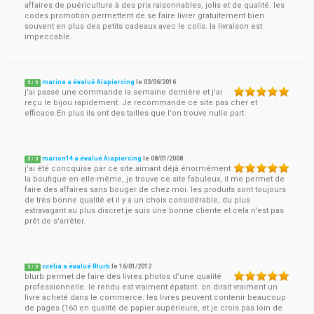
affaires de puériculture à des prix raisonnables, jolis et de qualité. les
codes promotion permettent de se faire livrer gratuitement bien
souvent en plus des petits cadeaux avec le colis. la livraison est
impeccable.
marine a évalué Aiapiercing
le
03/06/2016
5
/
5
j'ai passé une commande la semaine dernière et j'ai
reçu le bijou rapidement. Je recommande ce site pas cher et
efficace.En plus ils ont des tailles que l'on trouve nulle part.
marion14 a évalué Aiapiercing
le
08/01/2008
5
/
5
j'ai été concquise par ce site.aimant déjà énormément
la boutique en elle-même, je trouve ce site fabuleux, il me permet de
faire des affaires sans bouger de chez moi. les produits sont toujours
de très bonne qualité et il y a un choix considérable, du plus
extravagant au plus discret.je suis une bonne cliente et cela n'est pas
prêt de s'arrêter.
ccelia a évalué Blurb
le
16/01/2012
5
/
5
blurb permet de faire des livres photos d'une qualité
professionnelle. le rendu est vraiment épatant. on dirait vraiment un
livre acheté dans le commerce. les livres peuvent contenir beaucoup
de pages (160 en qualité de papier supérieure, et je crois pas loin de