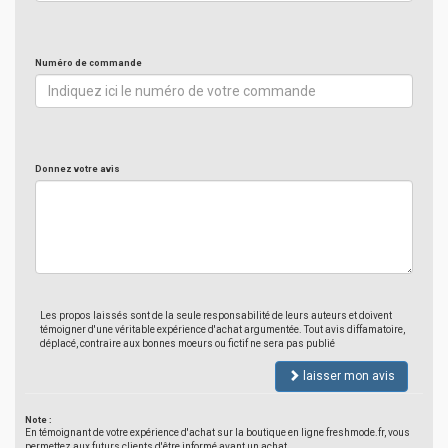
Numéro de commande
Donnez votre avis
Les propos laissés sont de la seule responsabilité de leurs auteurs et doivent
témoigner d'une véritable expérience d'achat argumentée. Tout avis diffamatoire,
déplacé, contraire aux bonnes moeurs ou fictif ne sera pas publié
laisser mon avis
Note :
En témoignant de votre expérience d'achat sur la boutique en ligne freshmode.fr, vous
permettez aux futurs clients d'être informé avant un achat.