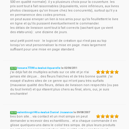
500 en qualité normale). il y a plusieurs choix pour la couverture. les
prix sont tout à fait raisonnables (équivalents, voire inférieurs, aux livres
photos classiques qu'on trouve chez les concurents), surtout qu'il y a
en permanence des codes promos.
on peut aussi envoyer un lien à nos amis pour qu'ils feuillettent le livre
en ligne et qu'ils puissent éventuellement le commander.
les délais de livraison sont tout à fait corrects (sachant que ça vient
des etats-unis) : une dizaine de jours.
seul petit point noir : le logiciel de création qui n'est pas au top
lorsqu'on veut personnaliser la mise en page. mais largement
suffisant pour une mise en page standard.
hexane77290 a évalué Aquarelle
le
02/06/2011
5
/
5
j'ai déjà fait de multiples achats sur ce site et je n'ai
jamais été déçue... des fleurs fraîches et de très bonne qualité. j'ai
essayé d'autres sites de ce genre qui m'ont paru très surfaits
(mauvaise qualité des fleurs, délais de livraison non respectés (ou pas
du tout livrés!) et qui étaient plus chers au final, alors, oui, je suis
enchantée!
valentinogirl46 a évalué Daniel Jouvance
le
09/08/2007
5
/
5
tres bon site... via contact et un mot simpa on peut
demander a recevoir des echantillons... et a chaque commande il en
glisse quelques-uns dans le colis! tres simpa. de plus leurs produits