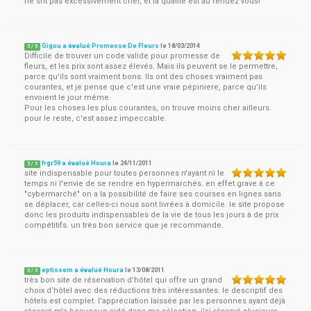
ne snt pas excessivement cher, et la qualité est au rendez vous!
Gigou a évalué Promesse De Fleurs
le
18/03/2014
5
/
5
Difficile de trouver un code valide pour promesse de
fleurs, et les prix sont assez élevés. Mais ils peuvent se le permettre,
parce qu'ils sont vraiment bons. Ils ont des choses vraiment pas
courantes, et je pense que c'est une vraie pépiniere, parce qu'ils
envoient le jour même.
Pour les choses les plus courantes, on trouve moins cher ailleurs.
pour le reste, c'est assez impeccable.
frgr59 a évalué Houra
le
24/11/2011
5
/
5
site indispensable pour toutes personnes n'ayant ni le
temps ni l'envie de se rendre en hypermarchés. en effet grave à ce
"cybermarché" on a la possibilité de faire ses courses en lignes sans
se déplacer, car celles-ci nous sont livrées à domicile. le site propose
donc les produits indispensables de la vie de tous les jours à de prix
compétitifs. un très bon service que je recommande.
eptissem a évalué Houra
le
13/08/2011
5
/
5
très bon site de réservation d’hôtel qui offre un grand
choix d’hôtel avec des réductions très intéressantes. le descriptif des
hôtels est complet. l'appréciation laissée par les personnes ayant déjà