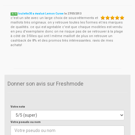
loulette30 a évalué Lemon Curve
le
27/05/2013
5
/
5
c'est un site avec un large choix de sous-vêtements et
maillots très originaux. on y retrouve toutes les formes et les marques
de qualités. ce qui est agréable c'est que chaque modèles est vendu
en peu d'exemplaire donc on ne risque pas de se retrouver à la plage
à côté de 3 filles qui ont l même maillot! de plus on retrouve un
cashback de 8% et des promos très intéressantes. ravis de mes
achats!
Donner son avis sur Freshmode
Votre note
Votre pseudo ou nom