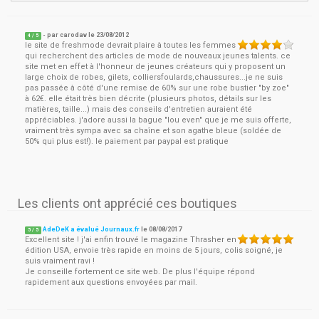
- par
carodav
le
23/08/2012
4
/ 5
le site de freshmode devrait plaire à toutes les femmes
qui recherchent des articles de mode de nouveaux jeunes talents. ce
site met en effet à l'honneur de jeunes créateurs qui y proposent un
large choix de robes, gilets, colliersfoulards,chaussures...je ne suis
pas passée à côté d'une remise de 60% sur une robe bustier "by zoe"
à 62€. elle était très bien décrite (plusieurs photos, détails sur les
matières, taille...) mais des conseils d'entretien auraient été
appréciables. j'adore aussi la bague "lou even" que je me suis offerte,
vraiment très sympa avec sa chaîne et son agathe bleue (soldée de
50% qui plus est!). le paiement par paypal est pratique
Les clients ont apprécié ces boutiques
AdeDeK a évalué Journaux.fr
le
08/08/2017
5
/
5
Excellent site ! j'ai enfin trouvé le magazine Thrasher en
édition USA, envoie très rapide en moins de 5 jours, colis soigné, je
suis vraiment ravi !
Je conseille fortement ce site web. De plus l'équipe répond
rapidement aux questions envoyées par mail.