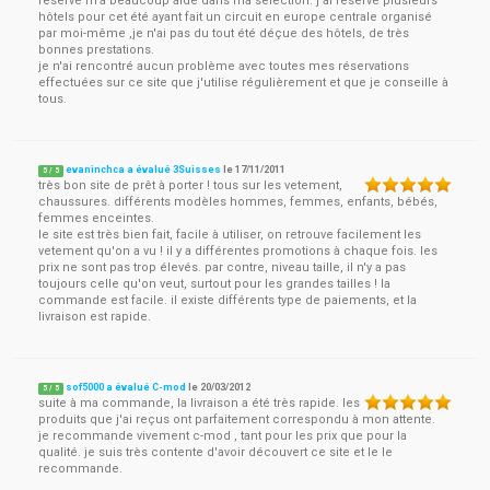
réservé m'a beaucoup aidé dans ma sélection. j'ai réservé plusieurs
hôtels pour cet été ayant fait un circuit en europe centrale organisé
par moi-même ,je n'ai pas du tout été déçue des hôtels, de très
bonnes prestations.
je n'ai rencontré aucun problème avec toutes mes réservations
effectuées sur ce site que j'utilise régulièrement et que je conseille à
tous.
evaninchca a évalué 3Suisses
le
17/11/2011
5
/
5
très bon site de prêt à porter ! tous sur les vetement,
chaussures. différents modèles hommes, femmes, enfants, bébés,
femmes enceintes.
le site est très bien fait, facile à utiliser, on retrouve facilement les
vetement qu'on a vu ! il y a différentes promotions à chaque fois. les
prix ne sont pas trop élevés. par contre, niveau taille, il n'y a pas
toujours celle qu'on veut, surtout pour les grandes tailles ! la
commande est facile. il existe différents type de paiements, et la
livraison est rapide.
sof5000 a évalué C-mod
le
20/03/2012
5
/
5
suite à ma commande, la livraison a été très rapide. les
produits que j'ai reçus ont parfaitement correspondu à mon attente.
je recommande vivement c-mod , tant pour les prix que pour la
qualité. je suis très contente d'avoir découvert ce site et le le
recommande.