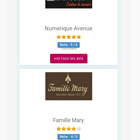
Numerique Avenue
Note :
5
/
5
1 avis client
voir tous les avis
Famille Mary
Note :
4
/
5