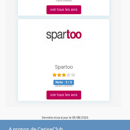
3 avis clients
voir tous les avis
Spartoo
Note :
3
/
5
44 avis clients
voir tous les avis
Dernière mise à jour le
09/08/2026
A propos de CeriseClub