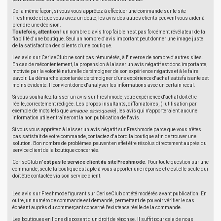
De la même façon, si vous vous apprêtez à effectuer une commande sur le site
Freshmode et que vous avez un doute, les avis des autres clients peuvent vous aider à
prendre une décision.
Toutefois, attention !
un nombre d'avis trop faible n'est pas forcément révélateur de la
fiabilité d'une boutique. Seul un nombre d'avis important peut donner une image juste
de la satisfaction des clients d'une boutique.
Les avis sur CeriseClub ne sont pas rémunérés, à l'inverse de nombre d'autres sites.
En cas de mécontentement, la propension à laisser un avis négatif est donc importante,
motivée par la volonté naturelle de témoigner de son expérience négative et à le faire
savoir. La démarche spontanée de témoigner d'une expérience d'achat satisfaisante est
moins évidente. Il convient donc d'analyser les informations avec un certain recul.
Si vous souhaitez laisser un avis sur Freshmode, votre expérience d'achat doit être
réelle, correctement rédigée. Les propos insultants, diffamatoires, (l'utilisation par
exemple de mots tels que
arnaque
,
escroquerie
), les avis qui n'apporteraient aucune
information utile entraîneront la non publication de l'avis.
Si vous vous apprêtez à laisser un avis négatif sur Freshmode parce que vous n'êtes
pas satisfait de votre commande, contactez d'abord la boutique afin de trouver une
solution. Bon nombre de problèmes peuvent en effet être résolus directement auprès du
service client de la boutique concernée.
CeriseClub
n'est pas le service client du site Freshmode
. Pour toute question sur une
commande, seule la boutique est apte à vous apporter une réponse et c'est elle seule qui
doit être contactée via son service client.
Les avis sur Freshmode figurant sur CeriseClub ont été modérés avant publication. En
outre, un numéro de commande est demandé, permettant de pouvoir vérifier le cas
échéant auprès du commerçant concerné l'existence réelle de la commande.
Les boutiques en ligne disposent d'un droit de réponse. Il suffit pour cela de nous