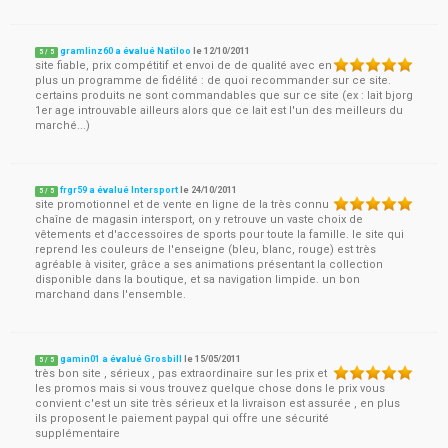
gramlinz60 a évalué Natiloo
le
12/10/2011
5
/
5
site fiable, prix compétitif et envoi de de qualité avec en
plus un programme de fidélité : de quoi recommander sur ce site.
certains produits ne sont commandables que sur ce site (ex : lait bjorg
1er age introuvable ailleurs alors que ce lait est l'un des meilleurs du
marché...)
frgr59 a évalué Intersport
le
24/10/2011
5
/
5
site promotionnel et de vente en ligne de la très connu
chaîne de magasin intersport, on y retrouve un vaste choix de
vêtements et d'accessoires de sports pour toute la famille. le site qui
reprend les couleurs de l'enseigne (bleu, blanc, rouge) est très
agréable à visiter, grâce a ses animations présentant la collection
disponible dans la boutique, et sa navigation limpide. un bon
marchand dans l'ensemble.
gamin01 a évalué Grosbill
le
15/05/2011
5
/
5
très bon site , sérieux , pas extraordinaire sur les prix et
les promos mais si vous trouvez quelque chose dons le prix vous
convient c'est un site très sérieux et la livraison est assurée , en plus
ils proposent le paiement paypal qui offre une sécurité
supplémentaire