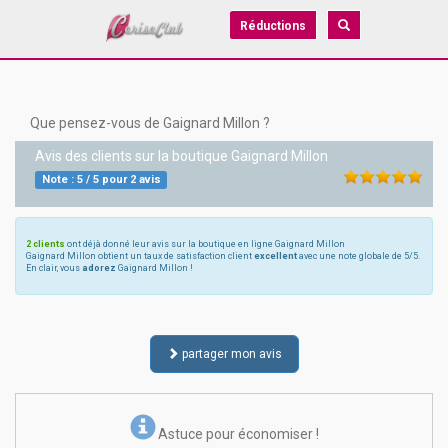
Réductions
Que pensez-vous de Gaignard Millon ?
Avis des clients sur la boutique
Gaignard Millon
Note :
5
/
5
pour
2
avis
2 clients
ont déjà donné leur avis sur la boutique en ligne Gaignard Millon
Gaignard Millon obtient un taux de satisfaction client
excellent
avec une note globale de 5/5.
En clair, vous
adorez
Gaignard Millon !
partager mon avis
Astuce pour économiser !