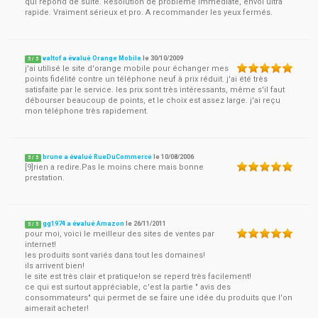
qui répond de suite. Résolution de problème immédiate, envoi ultra
rapide. Vraiment sérieux et pro. A recommander les yeux fermés.
valtof a évalué Orange Mobile
le
30/10/2009
5
/
5
j'ai utilisé le site d'orange mobile pour échanger mes
points fidélité contre un téléphone neuf à prix réduit. j'ai été très
satisfaite par le service. les prix sont très intéressants, même s'il faut
débourser beaucoup de points, et le choix est assez large. j'ai reçu
mon téléphone très rapidement.
brune a évalué RueDuCommerce
le
10/08/2006
5
/
5
[9]rien a redire.Pas le moins chere mais bonne
prestation.
gg1974 a évalué Amazon
le
26/11/2011
5
/
5
pour moi, voici le meilleur des sites de ventes par
internet!
les produits sont variés dans tout les domaines!
ils arrivent bien!
le site est très clair et pratique!on se reperd très facilement!
ce qui est surtout appréciable, c'est la partie " avis des
consommateurs" qui permet de se faire une idée du produits que l'on
aimerait acheter!