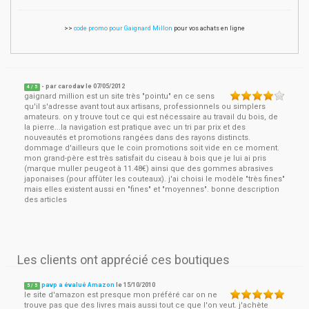
>>
code promo pour Gaignard Millon
pour vos achats en ligne
- par
carodav
le
07/05/2012
4
/ 5
gaignard million est un site très "pointu" en ce sens
qu'il s'adresse avant tout aux artisans, professionnels ou simplers
amateurs. on y trouve tout ce qui est nécessaire au travail du bois, de
la pierre...la navigation est pratique avec un tri par prix et des
nouveautés et promotions rangées dans des rayons distincts.
dommage d'ailleurs que le coin promotions soit vide en ce moment.
mon grand-père est très satisfait du ciseau à bois que je lui ai pris
(marque muller peugeot à 11.48€) ainsi que des gommes abrasives
japonaises (pour affûter les couteaux). j'ai choisi le modèle "très fines"
mais elles existent aussi en "fines" et "moyennes". bonne description
des articles
Les clients ont apprécié ces boutiques
pavp a évalué Amazon
le
15/10/2010
5
/
5
le site d'amazon est presque mon préféré car on ne
trouve pas que des livres mais aussi tout ce que l'on veut. j'achète