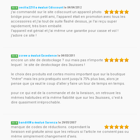
cecilia2210 a évalué Cdiscount
le
04/04/2012
5
/
5
j'ai commandé sur le site cdiscount un appareil photo
bridge pour mon petit ami, l'appareil était en promoton avec tous les
accessoires et j'ai tout de suite flashé dessus, je l'ai reçu super
rapidement, très bien emballé.
l'appareil est génial et j'ai même une garantie pour casse et vol !
j'adore ce site !
zcrew a évalué Excedence
le
04/03/2011
5
/
5
encore un site de destockage ? oui mais pas n'importe
lequel : le site de destockage des 3suisses !
le choix des produits est certes moins important que sur la boutique
"mère" mais les prix pratiqués sont jusqu'à 75% plus bas, alors je
pense que ça vaut le coup d'aller y faire un tour de temps en temps.
pour ce qui est de la commande et de la livraison, on retrouve les
mêmes habitudes et la même fiabilité que sur les 3suisses, c'est à
dire quasiment irréprochable.
bandit08 a évalué Sarenza
le
29/05/2007
5
/
5
manque de codes de réductions. cependant la
livraison est gratuite ainsi que les retours si l'article ne convient pas ou
même simplement changement d'avis.