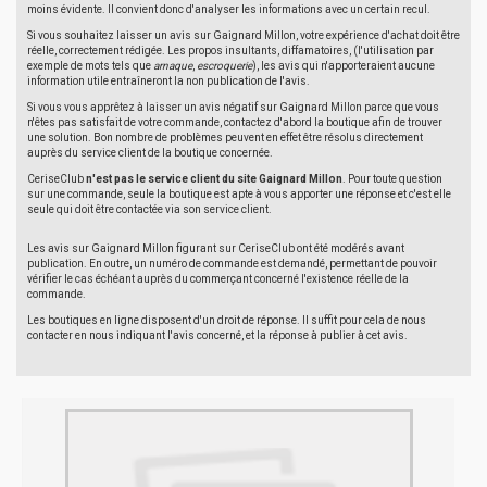
moins évidente. Il convient donc d'analyser les informations avec un certain recul.
Si vous souhaitez laisser un avis sur Gaignard Millon, votre expérience d'achat doit être
réelle, correctement rédigée. Les propos insultants, diffamatoires, (l'utilisation par
exemple de mots tels que
arnaque
,
escroquerie
), les avis qui n'apporteraient aucune
information utile entraîneront la non publication de l'avis.
Si vous vous apprêtez à laisser un avis négatif sur Gaignard Millon parce que vous
n'êtes pas satisfait de votre commande, contactez d'abord la boutique afin de trouver
une solution. Bon nombre de problèmes peuvent en effet être résolus directement
auprès du service client de la boutique concernée.
CeriseClub
n'est pas le service client du site Gaignard Millon
. Pour toute question
sur une commande, seule la boutique est apte à vous apporter une réponse et c'est elle
seule qui doit être contactée via son service client.
Les avis sur Gaignard Millon figurant sur CeriseClub ont été modérés avant
publication. En outre, un numéro de commande est demandé, permettant de pouvoir
vérifier le cas échéant auprès du commerçant concerné l'existence réelle de la
commande.
Les boutiques en ligne disposent d'un droit de réponse. Il suffit pour cela de nous
contacter en nous indiquant l'avis concerné, et la réponse à publier à cet avis.