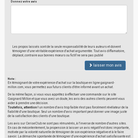
Donnez votre avis
Les propos laissés sont de la seule responsabilité de leurs auteurs et doivent
témoigner d'une véritable expérience d'achat argumentée. Tout avis diffamatoire,
déplacé, contraire aux bonnes moeurs ou fictif ne sera pas publié
laisser mon avis
Note :
En témoignant de votre expérience d'achat sur la boutique en ligne gaignard-
millon.com, vous permettez aux futurs clients d'être informé avant un achat.
De la même façon, si vous vous apprêtez à effectuer une commande sur le site
Gaignard Millon et que vous avez un doute, les avis des autres clients peuvent vous
aider à prendre une décision.
Toutefois, attention !
un nombre d'avis trop faible n'est pas forcément révélateur de la
fiabilité d'une boutique. Seul un nombre d'avis important peut donner une image juste
de la satisfaction des clients d'une boutique.
Les avis sur CeriseClub ne sont pas rémunérés, à l'inverse de nombre d'autres sites.
En cas de mécontentement, la propension à laisser un avis négatif est donc importante,
motivée par la volonté naturelle de témoigner de son expérience négative et à le faire
savoir. La démarche spontanée de témoigner d'une expérience d'achat satisfaisante est