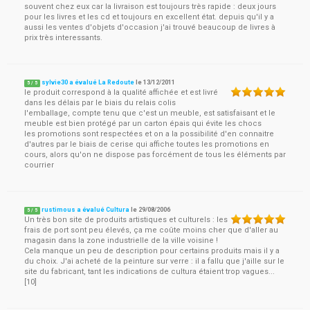
souvent chez eux car la livraison est toujours très rapide : deux jours
pour les livres et les cd et toujours en excellent état. depuis qu'il y a
aussi les ventes d'objets d'occasion j'ai trouvé beaucoup de livres à
prix très interessants.
sylvie30 a évalué La Redoute
le
13/12/2011
5
/
5
le produit correspond à la qualité affichée et est livré
dans les délais par le biais du relais colis
l'emballage, compte tenu que c'est un meuble, est satisfaisant et le
meuble est bien protégé par un carton épais qui évite les chocs
les promotions sont respectées et on a la possibilité d'en connaitre
d'autres par le biais de cerise qui affiche toutes les promotions en
cours, alors qu'on ne dispose pas forcément de tous les éléments par
courrier
rustimous a évalué Cultura
le
29/08/2006
5
/
5
Un très bon site de produits artistiques et culturels : les
frais de port sont peu élevés, ça me coûte moins cher que d'aller au
magasin dans la zone industrielle de la ville voisine !
Cela manque un peu de description pour certains produits mais il y a
du choix. J'ai acheté de la peinture sur verre : il a fallu que j'aille sur le
site du fabricant, tant les indications de cultura étaient trop vagues...
[10]