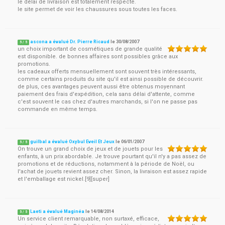
le délai de livraison est totalement respecté.
le site permet de voir les chaussures sous toutes les faces.
ascona a évalué Dr. Pierre Ricaud
le
30/08/2007
5
/
5
un choix important de cosmétiques de grande qualité
est disponible. de bonnes affaires sont possibles grâce aux
promotions.
les cadeaux offerts mensuellement sont souvent très intéressants,
comme certains produits du site qu'il est ainsi possible de découvrir.
de plus, ces avantages peuvent aussi être obtenus moyennant
paiement des frais d'expédition, cela sans délai d'attente, comme
c'est souvent le cas chez d'autres marchands, si l'on ne passe pas
commande en même temps.
guilbal a évalué Oxybul Eveil Et Jeux
le
06/01/2007
5
/
5
On trouve un grand choix de jeux et de jouets pour les
enfants, à un prix abordable. Je trouve pourtant qu'il n'y a pas assez de
promotions et de réductions, notamment à la période de Noël, ou
l'achat de jouets revient assez cher. Sinon, la livraison est assez rapide
et l'emballage est nickel.[9][super]
Laeti a évalué Maginéa
le
14/08/2014
5
/
5
Un service client remarquable, non surtaxé, efficace,