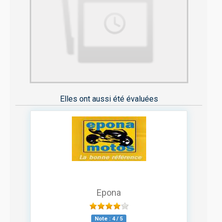
Elles ont aussi été évaluées
Epona
Note :
4
/
5