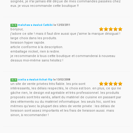
soignée, je n'ai jamais été déçue de mes commandes passées chez
eux. je vous recommande cette boutique !!
maluhav a évalué Catbibi
le
12/03/2011
5
/
5
bonjour,
j'adore ce site ! mais il faut dire aussi que j'aime la marque désigual !
large choix dans les produits.
livraison hyper rapide.
article conforme à la description.
emballage nickel, rien à redire.
je recommande à tous cette boutique et commanderai à nouveau
dessus moi-même sans hésitez !
ccelia a évalué Achat-Vip
le
13/02/2008
5
/
5
un site de vente privées très fiable. les prix sont
intéressants, les délais respectés, le choix est bon. en plus, ce qui ne
gâche rien, le design est agréable et très professionnel. les produits
proposés sont très variés, allant du matériel de cuisine en passant par
des vêtements ou du matériel informatique. les seuls hic, sont les
mêmes qu'avec la plupart des sites de vente privée : les délais de
livraison sont assez importants et les frais de livraison aussi. mais
sinon, à recommander !