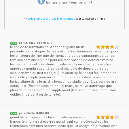
Astuce pour économiser !
>>
code promo pour Grand Bleu Vacances
pour vos achats en ligne
- par
carodav
le
16/10/2013
4
/ 5
le site de réservations de vacances "grand bleu"
présente un catalogue de destinations très honorable, aussi bien pour
les amateurs de mer que de montagne ou de campagne. de belles
remises sont disponibles pour les réservations de dernière minute.
les résidences et prestations offertes sont correctement décrites.
grâce aux nombreux critères de choix (date de départ, durée du
séjour, thème ou lieu du séjour), le choix se fait plutôt facilement. de
mon côté j'ai opté pour un séjour de deux nuits dans la résidence de
barjac située dans le gard.la location du studio pour 2 personnes m'a
coûté 161€ (frais de dossier inclus) mais j'ai trouvé dommage que
plein de choses soient en supplément (télévision, chaise bébé, sans
oublier linge de lit ou de toilette).
- par
valtof
le
01/04/2010
4
/ 5
grand bleu propose des locations de vacances en
france. le choix n'est pas très grand, sauf sur la côte sud-est. les
résidences sont bien décrites. celle que j'ai essayé en provence était