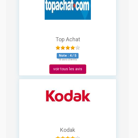
Top Achat
Note :
4
/
5
16 avis clients
voir tous les avis
Kodak