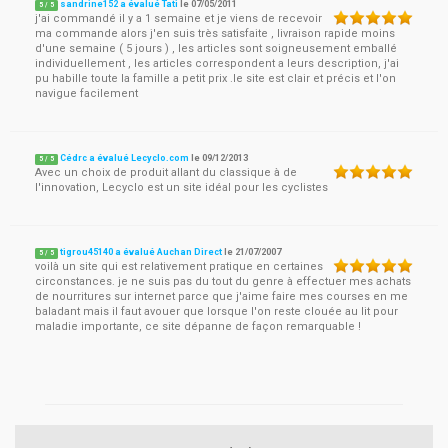
sandrine152 a évalué Tati
le
07/05/2011
5
/
5
j'ai commandé il y a 1 semaine et je viens de recevoir
ma commande alors j'en suis très satisfaite , livraison rapide moins
d'une semaine ( 5 jours ) , les articles sont soigneusement emballé
individuellement , les articles correspondent a leurs description, j'ai
pu habille toute la famille a petit prix .le site est clair et précis et l'on
navigue facilement
Cédrc a évalué Lecyclo.com
le
09/12/2013
5
/
5
Avec un choix de produit allant du classique à de
l'innovation, Lecyclo est un site idéal pour les cyclistes
tigrou45140 a évalué Auchan Direct
le
21/07/2007
5
/
5
voilà un site qui est relativement pratique en certaines
circonstances. je ne suis pas du tout du genre à effectuer mes achats
de nourritures sur internet parce que j'aime faire mes courses en me
baladant mais il faut avouer que lorsque l'on reste clouée au lit pour
maladie importante, ce site dépanne de façon remarquable !