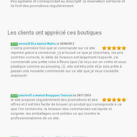
très agréable et correspondait au descriptif. la réservation est facile et
ils font des promotions régulièrement.
Les clients ont apprécié ces boutiques
emma3103 a évalué Wallis
le
20/06/2012
5
/
5
c'est la première fois que je commande sur ce site
repérée grâce à ceriseclub. j'y ai trouvé ce que je cherchais, les prix
sont très corrects, le délai de livraison est largement respecté. j'ai
commandé une petite robe à fleurs (que j'ai reçu sur un cintre et sous
plastique comme au pressing ;-)). elle est très jolie et je suis prête à
passer une nouvelle commende sur ce site que je vous conseille
vivement !
pivoine51 a évalué Bouygues Telecom
le
29/11/2010
5
/
5
le site propose régulièrement des promotions et des
offres et il est très facile de trouver un produit qui corresponde à ce
que l'on recherche. la livraison des commandes est rapide et
soignée. les emballages sont solides ce qui montre le
professionnalisme de ce site.