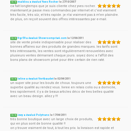
maldiou a évalué Yves Rocher
le
27/10/2007
5
/
5
ca fait longtemps que je suis cliente chez yves rocher.
maintenant je passe mes commandes par internet et c'est vraiment
très facile, très sûr, et très rapide. je n'ai vraiment pas à m'en plaindre.
de plus, on reçoit souvent des offres intéressantes par e-mail.
frgr59 a évalué Showroomprivé.com
le
12/06/2011
5
/
5
site de vente privée indispensable pour réaliser des
bonnes affaires sur des produits de grandes marques. les tarifs sont
très intéressants, les ventes sont régulièrement renouvelées avec
plusieurs ventes démarrant chaque jours. soyez donc a l'affût des
bons plans de showroom privé pour être certain de rien raté.
leline a évalué Vertbaudet
le
02/04/2011
5
/
5
un super site pour les bouts de choux. toujours une
superbe qualité au rendez vous. livree en relais colis ou a domicile,
tres rapidement. il y a de beaux articles déco de tres belles qualité
avec un beau design. allez y !!!
ievy a évalué Polytrans
le
17/04/2011
5
/
5
très bonne boutique avec un large choix de produits,
qui en plus sont de bonne qualité !!
on y trouve vraiment de tout, à tout les prix. la livraison est rapide et