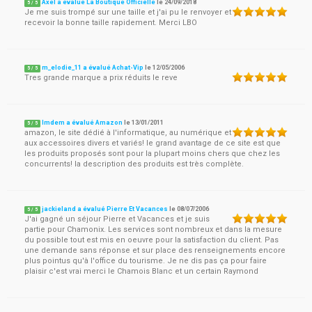
Axel a évalué La Boutique Officielle
le
24/09/2018
5
/
5
Je me suis trompé sur une taille et j'ai pu le renvoyer et
recevoir la bonne taille rapidement. Merci LBO
m_elodie_11 a évalué Achat-Vip
le
12/05/2006
5
/
5
Tres grande marque a prix réduits le reve
lmdem a évalué Amazon
le
13/01/2011
5
/
5
amazon, le site dédié à l'informatique, au numérique et
aux accessoires divers et variés! le grand avantage de ce site est que
les produits proposés sont pour la plupart moins chers que chez les
concurrents! la description des produits est très complète.
jackieland a évalué Pierre Et Vacances
le
08/07/2006
5
/
5
J'ai gagné un séjour Pierre et Vacances et je suis
partie pour Chamonix. Les services sont nombreux et dans la mesure
du possible tout est mis en oeuvre pour la satisfaction du client. Pas
une demande sans réponse et sur place des renseignements encore
plus pointus qu'à l'office du tourisme. Je ne dis pas ça pour faire
plaisir c'est vrai merci le Chamois Blanc et un certain Raymond