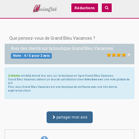
Réductions
Que pensez-vous de Grand Bleu Vacances ?
Avis des clients sur la boutique
Grand Bleu Vacances
Note :
4
/
5
pour
2
avis
2 clients
ont déjà donné leur avis sur la boutique en ligne Grand Bleu Vacances
Grand Bleu Vacances obtient un taux de satisfaction client
très bon
avec une note globale de
4/5.
Pour vous, Grand Bleu Vacances est une boutique de confiance avec une très bonne
expérience client.
partager mon avis