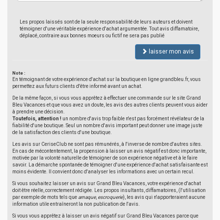
Les propos laissés sont de la seule responsabilité de leurs auteurs et doivent
témoigner d'une véritable expérience d'achat argumentée. Tout avis diffamatoire,
déplacé, contraire aux bonnes moeurs ou fictif ne sera pas publié
laisser mon avis
Note :
En témoignant de votre expérience d'achat sur la boutique en ligne grandbleu.fr, vous
permettez aux futurs clients d'être informé avant un achat.
De la même façon, si vous vous apprêtez à effectuer une commande sur le site Grand
Bleu Vacances et que vous avez un doute, les avis des autres clients peuvent vous aider
à prendre une décision.
Toutefois, attention !
un nombre d'avis trop faible n'est pas forcément révélateur de la
fiabilité d'une boutique. Seul un nombre d'avis important peut donner une image juste
de la satisfaction des clients d'une boutique.
Les avis sur CeriseClub ne sont pas rémunérés, à l'inverse de nombre d'autres sites.
En cas de mécontentement, la propension à laisser un avis négatif est donc importante,
motivée par la volonté naturelle de témoigner de son expérience négative et à le faire
savoir. La démarche spontanée de témoigner d'une expérience d'achat satisfaisante est
moins évidente. Il convient donc d'analyser les informations avec un certain recul.
Si vous souhaitez laisser un avis sur Grand Bleu Vacances, votre expérience d'achat
doit être réelle, correctement rédigée. Les propos insultants, diffamatoires, (l'utilisation
par exemple de mots tels que
arnaque
,
escroquerie
), les avis qui n'apporteraient aucune
information utile entraîneront la non publication de l'avis.
Si vous vous apprêtez à laisser un avis négatif sur Grand Bleu Vacances parce que