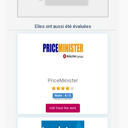
Elles ont aussi été évaluées
PriceMinister
Note :
4
/
5
94 avis clients
voir tous les avis