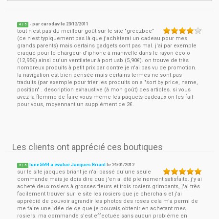
- par
carodav
le
23/12/2011
4
/ 5
tout n'est pas du meilleur goût sur le site "greezbee"
(ce n'est typiquement pas là que j'achèterai un cadeau pour mes
grands parents) mais certains gadgets sont pas mal. j'ai par exemple
craqué pour le chargeur d'iphone à manivelle dans le rayon écolo
(12,95€) ainsi qu'un ventilateur à port usb (5,90€). on trouve de très
nombreux produits à petit prix par contre je n'ai pas vu de promotion.
la navigation est bien pensée mais certains termes ne sont pas
traduits (par exemple pour trier les produits on a "sort by price, name,
position" . description exhaustive (à mon goût) des articles. si vous
avez la flemme de faire vous même les paquets cadeaux on les fait
pour vous, moyennant un supplément de 2€.
Les clients ont apprécié ces boutiques
lune5644 a évalué Jacques Briant
le
24/01/2012
5
/
5
sur le site jacques briant je n'ai passé qu'une seule
commande mais je dois dire que j'en ai été pleinement satisfaite. j'y ai
acheté deux rosiers à grosses fleurs et trois rosiers grimpants, j'ai très
facilement trouver sur le site les rosiers que je cherchais et j'ai
apprécié de pouvoir agrandir les photos des roses cela m'a permi de
me faire une idée de ce que je pouvais obtenir en achetant mes
rosiers. ma commande s'est effectuée sans aucun problème en