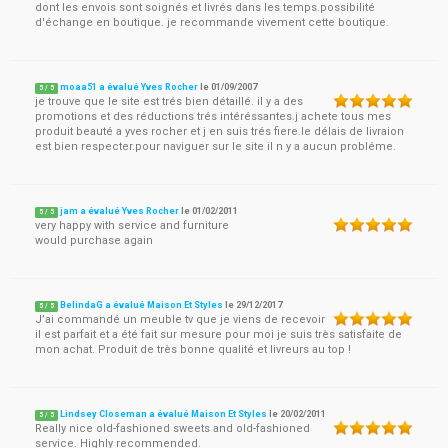
dont les envois sont soignés et livrés dans les temps.possibilité
d'échange en boutique. je recommande vivement cette boutique.
moaa51 a évalué Yves Rocher
le
01/09/2007
5
/
5
je trouve que le site est trés bien détaillé. il y a des
promotions et des réductions trés intéréssantes.j achete tous mes
produit beauté a yves rocher et j en suis trés fiere.le délais de livraion
est bien respecter.pour naviguer sur le site il n y a aucun probléme.
jam a évalué Yves Rocher
le
01/02/2011
5
/
5
very happy with service and furniture
would purchase again
BelindaG a évalué Maison Et Styles
le
29/12/2017
5
/
5
J’ai commandé un meuble tv que je viens de recevoir
il est parfait et a été fait sur mesure pour moi je suis très satisfaite de
mon achat. Produit de très bonne qualité et livreurs au top !
Lindsey Closeman a évalué Maison Et Styles
le
20/02/2011
5
/
5
Really nice old-fashioned sweets and old-fashioned
service. Highly recommended.