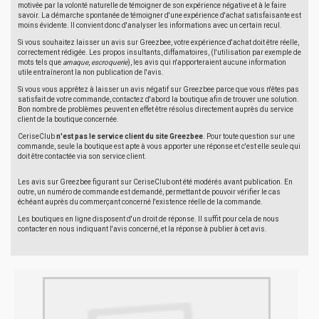
motivée par la volonté naturelle de témoigner de son expérience négative et à le faire
savoir. La démarche spontanée de témoigner d'une expérience d'achat satisfaisante est
moins évidente. Il convient donc d'analyser les informations avec un certain recul.
Si vous souhaitez laisser un avis sur Greezbee, votre expérience d'achat doit être réelle,
correctement rédigée. Les propos insultants, diffamatoires, (l'utilisation par exemple de
mots tels que
arnaque
,
escroquerie
), les avis qui n'apporteraient aucune information
utile entraîneront la non publication de l'avis.
Si vous vous apprêtez à laisser un avis négatif sur Greezbee parce que vous n'êtes pas
satisfait de votre commande, contactez d'abord la boutique afin de trouver une solution.
Bon nombre de problèmes peuvent en effet être résolus directement auprès du service
client de la boutique concernée.
CeriseClub
n'est pas le service client du site Greezbee
. Pour toute question sur une
commande, seule la boutique est apte à vous apporter une réponse et c'est elle seule qui
doit être contactée via son service client.
Les avis sur Greezbee figurant sur CeriseClub ont été modérés avant publication. En
outre, un numéro de commande est demandé, permettant de pouvoir vérifier le cas
échéant auprès du commerçant concerné l'existence réelle de la commande.
Les boutiques en ligne disposent d'un droit de réponse. Il suffit pour cela de nous
contacter en nous indiquant l'avis concerné, et la réponse à publier à cet avis.