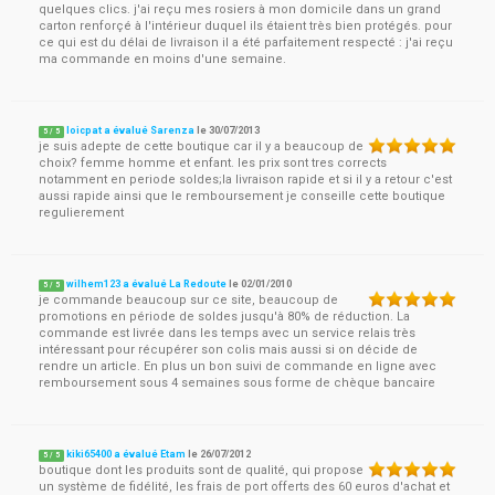
quelques clics. j'ai reçu mes rosiers à mon domicile dans un grand
carton renforçé à l'intérieur duquel ils étaient très bien protégés. pour
ce qui est du délai de livraison il a été parfaitement respecté : j'ai reçu
ma commande en moins d'une semaine.
loicpat a évalué Sarenza
le
30/07/2013
5
/
5
je suis adepte de cette boutique car il y a beaucoup de
choix? femme homme et enfant. les prix sont tres corrects
notamment en periode soldes;la livraison rapide et si il y a retour c'est
aussi rapide ainsi que le remboursement je conseille cette boutique
regulierement
wilhem123 a évalué La Redoute
le
02/01/2010
5
/
5
je commande beaucoup sur ce site, beaucoup de
promotions en période de soldes jusqu'à 80% de réduction. La
commande est livrée dans les temps avec un service relais très
intéressant pour récupérer son colis mais aussi si on décide de
rendre un article. En plus un bon suivi de commande en ligne avec
remboursement sous 4 semaines sous forme de chèque bancaire
kiki65400 a évalué Etam
le
26/07/2012
5
/
5
boutique dont les produits sont de qualité, qui propose
un système de fidélité, les frais de port offerts des 60 euros d'achat et