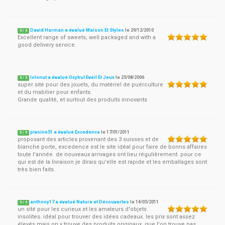
David Harman a évalué Maison Et Styles
le
29/12/2010
5
/
5
Excellent range of sweets, well packaged and with a
good delivery service.
lolonut a évalué Oxybul Eveil Et Jeux
le
25/08/2006
5
/
5
super site pour des jouets, du matériel de puérculture
et du mabilier pour enfants.
Grande qualité, et surtout des produits innovants
pivoine51 a évalué Excedence
le
17/01/2011
5
/
5
proposant des articles provenant des 3 suisses et de
blanche porte, excedence est le site idéal pour faire de bonns affaires
toute l'année. de nouveaux arrivages ont lieu régulièrement. pour ce
qui est de la livraison je dirais qu'elle est rapide et les emballages sont
très bien faits.
anthony17 a évalué Nature et Découvertes
le
14/05/2011
5
/
5
un sité pour les curieux et les amateurs d'objets
insolites. idéal pour trouver des idées cadeaux. les prix sont assez
élevés mais on y trouve des produits originaux, que l'on trouve pas