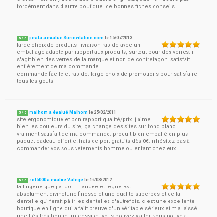
forcément dans d'autre boutique. de bonnes fiches conseils
peafa a évalué Surinvitation.com
le
15/07/2013
5
/
5
large choix de produits, livraison rapide avec un
emballage adapté par rapport aux produits, surtout pour des verres. il
s'agit bien des verres de la marque et non de contrefaçon. satisfait
entièrement de ma commande.
commande facile et rapide. large choix de promotions pour satisfaire
tous les gouts
malhom a évalué Malhom
le
25/02/2011
5
/
5
site ergonomique et bon rapport qualité/prix. j'aime
bien les couleurs du site, ça change des sites sur fond blanc.
vraiment satisfait de ma commande. produit bien emballé en plus
paquet cadeau offert et frais de port gratuits dès 0€. n'hésitez pas à
commander vos sous vetements homme ou enfant chez eux.
sof5000 a évalué Valege
le
16/03/2012
5
/
5
la lingerie que j'ai commandée et reçue est
absolument divine!une finesse et une qualité superbes et de la
dentelle qui ferait pâlir les dentelles d'autrefois. c'est une excellente
boutique en ligne qui a faiit preuve d'un véritable sérieux et m'a laissé
une très très bonne impression. vous pouvez y aller, vous pouvez