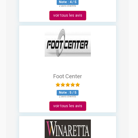
Note :
4
/
5
2 avis clients
voir tous les avis
Foot Center
Note :
5
/
5
2 avis clients
voir tous les avis