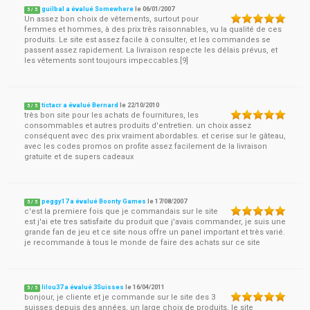
guilbal a évalué Somewhere
le
06/01/2007
5
/
5
Un assez bon choix de vêtements, surtout pour
femmes et hommes, à des prix très raisonnables, vu la qualité de ces
produits. Le site est assez facile à consulter, et les commandes se
passent assez rapidement. La livraison respecte les délais prévus, et
les vêtements sont toujours impeccables.[9]
tictacr a évalué Bernard
le
22/10/2010
5
/
5
très bon site pour les achats de fournitures, les
consommables et autres produits d'entretien. un choix assez
conséquent avec des prix vraiment abordables. et cerise sur le gâteau,
avec les codes promos on profite assez facilement de la livraison
gratuite et de supers cadeaux
peggy17 a évalué Boonty Games
le
17/08/2007
5
/
5
c'est la premiere fois que je commandais sur le site
est j'ai ete tres satisfaite du produit que j'avais commander, je suis une
grande fan de jeu et ce site nous offre un panel important et très varié.
je recommande à tous le monde de faire des achats sur ce site
lilou37 a évalué 3Suisses
le
16/04/2011
5
/
5
bonjour, je cliente et je commande sur le site des 3
suisses depuis des années, un large choix de produits, le site