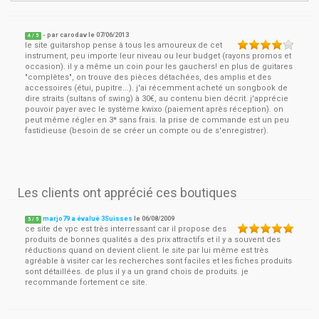
- par
carodav
le
07/06/2013
4
/ 5
le site guitarshop pense à tous les amoureux de cet
instrument, peu importe leur niveau ou leur budget (rayons promos et
occasion). il y a même un coin pour les gauchers! en plus de guitares
"complètes", on trouve des pièces détachées, des amplis et des
accessoires (étui, pupitre...). j'ai récemment acheté un songbook de
dire straits (sultans of swing) à 30€, au contenu bien décrit. j'apprécie
pouvoir payer avec le système kwixo (paiement après réception). on
peut même régler en 3* sans frais. la prise de commande est un peu
fastidieuse (besoin de se créer un compte ou de s'enregistrer).
Les clients ont apprécié ces boutiques
marjo79 a évalué 3Suisses
le
06/08/2009
5
/
5
ce site de vpc est très interressant car il propose des
produits de bonnes qualités a des prix attractifs et il y a souvent des
réductions quand on devient client. le site par lui même est très
agréable à visiter car les recherches sont faciles et les fiches produits
sont détaillées. de plus il y a un grand chois de produits. je
recommande fortement ce site.