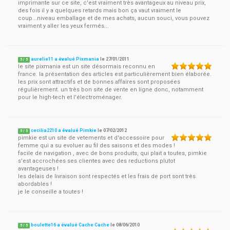
imprimante sur ce site, c'est vraiment très avantageux au niveau prix,
des fois il y a quelques retards mais bon ça vaut vraiment le
coup...niveau emballage et de mes achats, aucun souci, vous pouvez
vraiment y aller les yeux fermés...
aurelie11 a évalué Pixmania
le
27/01/2011
5
/
5
le site pixmania est un site désormais reconnu en
france. la présentation des articles est particulièrement bien élaborée.
les prix sont attractifs et de bonnes affaires sont proposées
régulièrement. un très bon site de vente en ligne donc, notamment
pour le high-tech et l'électroménager.
cecilia2210 a évalué Pimkie
le
07/02/2012
5
/
5
pimkie est un site de vetements et d'accessoire pour
femme qui a su evoluer au fil des saisons et des modes !
facile de navigation , avec de bons produits, qui plait a toutes, pimkie
s'est accrochées ses clientes avec des reductions plutot
avantageuses !
les delais de livraison sont respectés et les frais de port sont très
abordables !
je le conseille a toutes !
boulette16 a évalué Cache Cache
le
08/06/2010
5
/
5