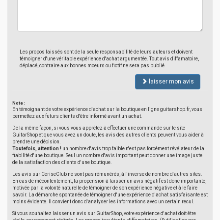
Les propos laissés sont de la seule responsabilité de leurs auteurs et doivent
témoigner d'une véritable expérience d'achat argumentée. Tout avis diffamatoire,
déplacé, contraire aux bonnes moeurs ou fictif ne sera pas publié
laisser mon avis
Note :
En témoignant de votre expérience d'achat sur la boutique en ligne guitarshop.fr, vous
permettez aux futurs clients d'être informé avant un achat.
De la même façon, si vous vous apprêtez à effectuer une commande sur le site
GuitarShop et que vous avez un doute, les avis des autres clients peuvent vous aider à
prendre une décision.
Toutefois, attention !
un nombre d'avis trop faible n'est pas forcément révélateur de la
fiabilité d'une boutique. Seul un nombre d'avis important peut donner une image juste
de la satisfaction des clients d'une boutique.
Les avis sur CeriseClub ne sont pas rémunérés, à l'inverse de nombre d'autres sites.
En cas de mécontentement, la propension à laisser un avis négatif est donc importante,
motivée par la volonté naturelle de témoigner de son expérience négative et à le faire
savoir. La démarche spontanée de témoigner d'une expérience d'achat satisfaisante est
moins évidente. Il convient donc d'analyser les informations avec un certain recul.
Si vous souhaitez laisser un avis sur GuitarShop, votre expérience d'achat doit être