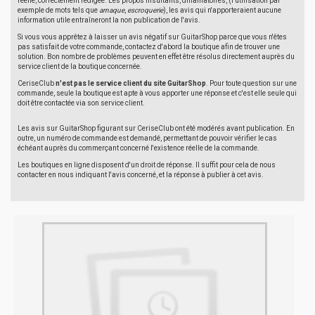
réelle, correctement rédigée. Les propos insultants, diffamatoires, (l'utilisation par
exemple de mots tels que
arnaque
,
escroquerie
), les avis qui n'apporteraient aucune
information utile entraîneront la non publication de l'avis.
Si vous vous apprêtez à laisser un avis négatif sur GuitarShop parce que vous n'êtes
pas satisfait de votre commande, contactez d'abord la boutique afin de trouver une
solution. Bon nombre de problèmes peuvent en effet être résolus directement auprès du
service client de la boutique concernée.
CeriseClub
n'est pas le service client du site GuitarShop
. Pour toute question sur une
commande, seule la boutique est apte à vous apporter une réponse et c'est elle seule qui
doit être contactée via son service client.
Les avis sur GuitarShop figurant sur CeriseClub ont été modérés avant publication. En
outre, un numéro de commande est demandé, permettant de pouvoir vérifier le cas
échéant auprès du commerçant concerné l'existence réelle de la commande.
Les boutiques en ligne disposent d'un droit de réponse. Il suffit pour cela de nous
contacter en nous indiquant l'avis concerné, et la réponse à publier à cet avis.