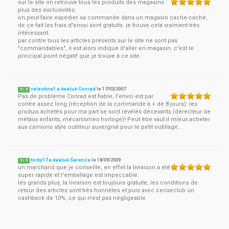
sur le site on retrouve tous les produits des magasins
plus des exclusivités.
on peut faire expédier sa commande dans un magasin cache-cache,
de ce fait les frais d'envoi sont gratuits. je trouve cela vraiment très
intéressant.
par contre tous les articles présents sur le site ne sont pas
"commandables", il est alors indiqué d'aller en magasin. c'est le
principal point négatif que je trouve à ce site.
celestine1 a évalué Conrad
le
17/03/2007
5
/
5
Pas de problème Conrad est fiable, l'envoi est par
contre assez long (réception de la commande à + de 8 jours): les
produis achetés pour ma part se sont révélés décevants (dérecteur de
métaux enfants, mécanismes horloge)! Peut être vaut il mieux acheter
aux camions style outilleur auvergnat pour le petit outillage...
torky17 a évalué Sarenza
le
18/09/2009
5
/
5
un marchand que je conseille, en effet la livraison a été
super rapide et l'emballage est impeccable.
les grands plus, la livraison est toujours gratuite, les conditions de
retour des articles sont très honnêtes et puis avec ceriseclub un
cashback de 10%, ce qui n'est pas négligeable.