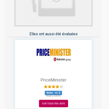
Elles ont aussi été évaluées
PriceMinister
Note :
4
/
5
94 avis clients
voir tous les avis