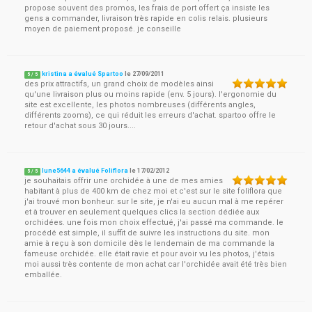
propose souvent des promos, les frais de port offert ça insiste les
gens a commander, livraison très rapide en colis relais. plusieurs
moyen de paiement proposé. je conseille
kristina a évalué Spartoo
le
27/09/2011
5
/
5
des prix attractifs, un grand choix de modèles ainsi
qu'une livraison plus ou moins rapide (env. 5 jours). l'ergonomie du
site est excellente, les photos nombreuses (différents angles,
différents zooms), ce qui réduit les erreurs d'achat. spartoo offre le
retour d'achat sous 30 jours....
lune5644 a évalué Foliflora
le
17/02/2012
5
/
5
je souhaitais offrir une orchidée à une de mes amies
habitant à plus de 400 km de chez moi et c'est sur le site foliflora que
j'ai trouvé mon bonheur. sur le site, je n'ai eu aucun mal à me repérer
et à trouver en seulement quelques clics la section dédiée aux
orchidées. une fois mon choix effectué, j'ai passé ma commande. le
procédé est simple, il suffit de suivre les instructions du site. mon
amie à reçu à son domicile dès le lendemain de ma commande la
fameuse orchidée. elle était ravie et pour avoir vu les photos, j'étais
moi aussi très contente de mon achat car l'orchidée avait été très bien
emballée.