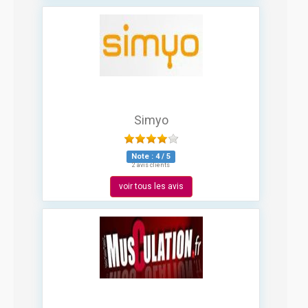
Simyo
Note :
4
/
5
2 avis clients
voir tous les avis