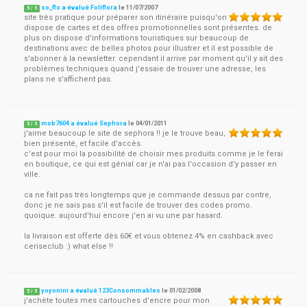
so_flo a évalué Foliflora
le
11/07/2007
5
/
5
site très pratique pour préparer son itinéraire puisqu'on
dispose de cartes et des offres promotionnelles sont présentes. de
plus on dispose d'informations touristiques sur beaucoup de
destinations avec de belles photos pour illustrer et il est possible de
s'abonner à la newsletter. cependant il arrive par moment qu'il y ait des
problèmes techniques quand j'essaie de trouver une adresse, les
plans ne s'affichent pas.
mob7604 a évalué Sephora
le
04/01/2011
5
/
5
j'aime beaucoup le site de sephora !! je le trouve beau,
bien présenté, et facile d'accès.
c'est pour moi la possibilité de choisir mes produits comme je le ferai
en boutique, ce qui est génial car je n'ai pas l'occasion d'y passer en
ville.
ca ne fait pas très longtemps que je commande dessus par contre,
donc je ne sais pas s'il est facile de trouver des codes promo.
quoique. aujourd'hui encore j'en ai vu une par hasard.
la livraison est offerte dès 60€ et vous obtenez 4% en cashback avec
ceriseclub :) what else !!
yoyonini a évalué 123Consommables
le
01/02/2008
5
/
5
j'achète toutes mes cartouches d'encre pour mon