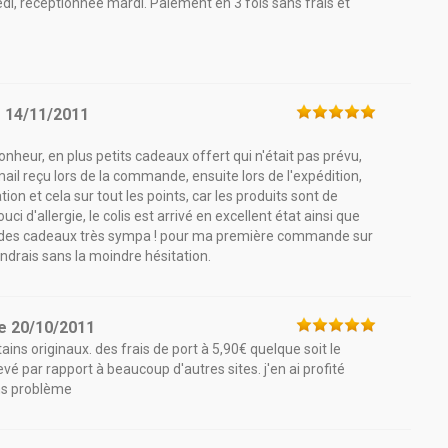
i, réceptionnée mardi. Paiement en 3 fois sans frais et
e
14/11/2011
nheur, en plus petits cadeaux offert qui n'était pas prévu,
mail reçu lors de la commande, ensuite lors de l'expédition,
ion et cela sur tout les points, car les produits sont de
uci d'allergie, le colis est arrivé en excellent état ainsi que
lus des cadeaux très sympa ! pour ma première commande sur
iendrais sans la moindre hésitation.
le
20/10/2011
ins originaux. des frais de port à 5,90€ quelque soit le
 par rapport à beaucoup d'autres sites. j'en ai profité
ns problème