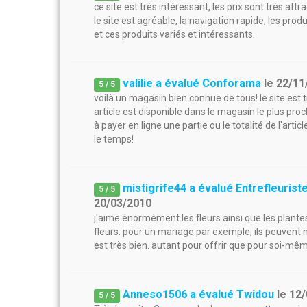
ce site est très intéressant, les prix sont très at
le site est agréable, la navigation rapide, les pro
et ces produits variés et intéressants.
valilie a évalué Conforama
le
22/11
5
/
5
voilà un magasin bien connue de tous! le site est 
article est disponible dans le magasin le plus proc
à payer en ligne une partie ou le totalité de l'art
le temps!
mistigrife44 a évalué Entrefleuris
5
/
5
20/03/2010
j'aime énormément les fleurs ainsi que les plantes
fleurs. pour un mariage par exemple, ils peuvent 
est très bien. autant pour offrir que pour soi-mê
Anneso1506 a évalué Twidou
le
12/
5
/
5