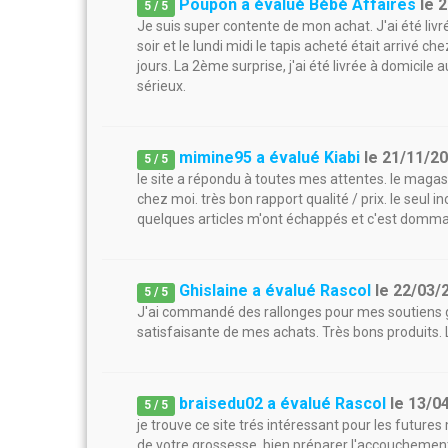
Poupon a évalué Bébé Affaires
le
2
5
/
5
Je suis super contente de mon achat. J'ai été li
soir et le lundi midi le tapis acheté était arrivé 
jours. La 2ème surprise, j'ai été livrée à domicile 
sérieux.
mimine95 a évalué Kiabi
le
21/11/2
5
/
5
le site a répondu à toutes mes attentes. le magasi
chez moi. très bon rapport qualité / prix. le seul 
quelques articles m'ont échappés et c'est domm
Ghislaine a évalué Rascol
le
22/03/
5
/
5
J'ai commandé des rallonges pour mes soutiens go
satisfaisante de mes achats. Très bons produits. L
braisedu02 a évalué Rascol
le
13/0
5
/
5
je trouve ce site trés intéressant pour les futur
de votre grossesse, bien préparer l'accouchement. l