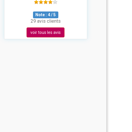
Note :
4
/
5
29 avis clients
voir tous les avis