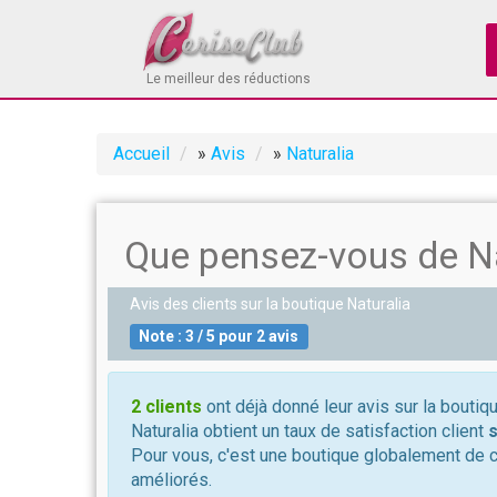
Le meilleur des réductions
Accueil
»
Avis
»
Naturalia
Que pensez-vous de Na
Avis des clients sur la boutique
Naturalia
Note :
3
/
5
pour
2
avis
2 clients
ont déjà donné leur avis sur la boutiqu
Naturalia obtient un taux de satisfaction client
s
Pour vous, c'est une boutique globalement de 
améliorés.