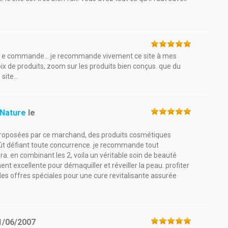
1
 10 e commande... je recommande vivement ce site à mes
hoix de produits, zoom sur les produits bien conçus. que du
ite...
 Nature
le
 proposées par ce marchand, des produits cosmétiques
oût défiant toute concurrence. je recommande tout
vera. en combinant les 2, voila un véritable soin de beauté
ment excellente pour démaquiller et réveiller la peau. profiter
es offres spéciales pour une cure revitalisante assurée
1/06/2007