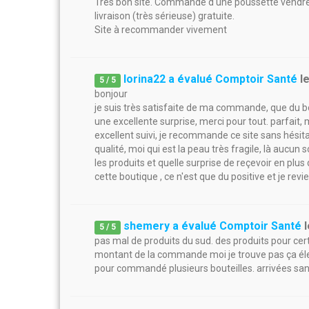
Très bon site. Commande d une poussette vendred
livraison (très sérieuse) gratuite.
Site à recommander vivement
lorina22 a évalué Comptoir Santé
l
5
/
5
bonjour
je suis très satisfaite de ma commande, que du bo
une excellente surprise, merci pour tout. parfait, 
excellent suivi, je recommande ce site sans hésitat
qualité, moi qui est la peau très fragile, là aucun so
les produits et quelle surprise de reçevoir en p
cette boutique , ce n'est que du positive et je rev
shemery a évalué Comptoir Santé
5
/
5
pas mal de produits du sud. des produits pour certa
montant de la commande moi je trouve pas ça élevé
pour commandé plusieurs bouteilles. arrivées sa