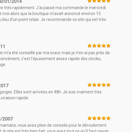
0/01/2014
vrée très rapidement. J'ai passé ma commande le mercredi
chez moi alors que la boutique m'avait annoncé environ 15
au lieu d'un point relais. Je recommande ce site qui est très
011
n m'a été conseillé par ma soeur mais je n'en ai pas près de
inconvénient, c'est l'épuisement assez rapide des stocks,
age.
2017
rges. Elles sont arrivées en 48h. Je suis vraiment très
ivraison rapide.
4/2007
es mamans, vous avez plein de conseils pour le déroulement
e site est trés bien fait. vous avez tout ce qu'il faut savoir