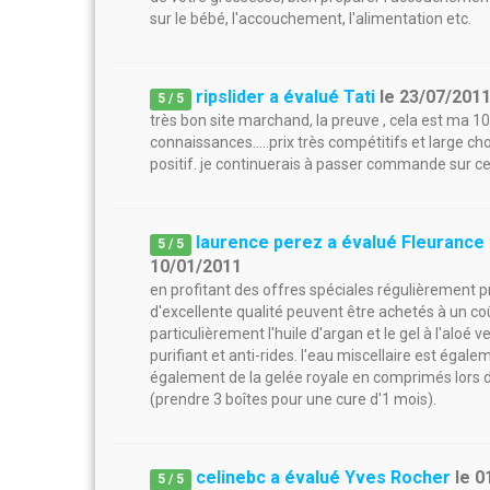
sur le bébé, l'accouchement, l'alimentation etc.
ripslider a évalué Tati
le
23/07/201
5
/
5
très bon site marchand, la preuve , cela est ma
connaissances.....prix très compétitifs et large c
positif. je continuerais à passer commande sur ce s
laurence perez a évalué Fleurance
5
/
5
10/01/2011
en profitant des offres spéciales régulièrement
d'excellente qualité peuvent être achetés à un c
particulièrement l'huile d'argan et le gel à l'aloé 
purifiant et anti-rides. l'eau miscellaire est égale
également de la gelée royale en comprimés lors d
(prendre 3 boîtes pour une cure d'1 mois).
celinebc a évalué Yves Rocher
le
0
5
/
5