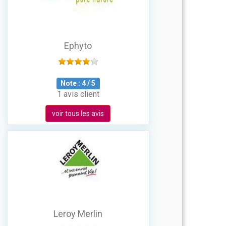
Ephyto
Note :
4
/
5
1 avis client
voir tous les avis
Leroy Merlin