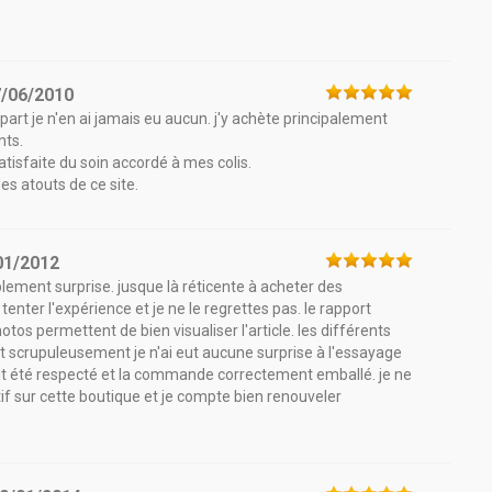
7/06/2010
art je n'en ai jamais eu aucun. j'y achète principalement
nts.
 satisfaite du soin accordé à mes colis.
des atouts de ce site.
01/2012
ement surprise. jusque là réticente à acheter des
tenter l'expérience et je ne le regrettes pas. le rapport
photos permettent de bien visualiser l'article. les différents
vant scrupuleusement je n'ai eut aucune surprise à l'essayage
ont été respecté et la commande correctement emballé. je ne
if sur cette boutique et je compte bien renouveler