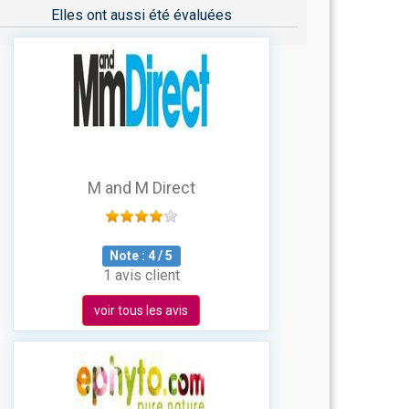
Elles ont aussi été évaluées
M and M Direct
Note :
4
/
5
1 avis client
voir tous les avis