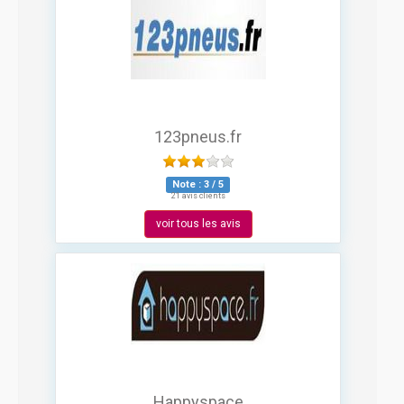
123pneus.fr
Note :
3
/
5
21 avis clients
voir tous les avis
Happyspace