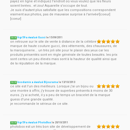
payez en ligne et indiquez l'endroit où vous voulez que les fleurs
soient livrées.. et zou! Aquarelle s'occupe de tout.
Je suis d'autant plus satisfaite que les compositions correspondent
vraiment aux photos, pas de mauvaise surprise à l'arrivée![coeur]
[coeur]
frgr59 a évalué Gucci
le
15/09/2011
5
/
5
on retrouve sur le site de vente à distance de la célèbre
marque de haute couture gucci, des vêtements, des chaussures, de
la maroquinerie... un très joli site pour le plaisir des yeux car les
produits présentés sont en règle générale de toutes beautés. les prix
sont certes un peu élevés mais sont à la hauteur de qualité ainsi que
de la réputation de la marque.
boodamix a évalué Bijourama
le
13/10/2013
5
/
5
ce site est l'un des meilleurs. Lorsque j'ai un bijou ou
une montre à offrir, j'y trouve de superbes présents à moins de 30
euros. j'y ai acheté, il y a peu de temps un bracelet de la marque
guess d'une grande qualité.
je recommande le sérieux de ce site.
frgr59 a évalué PhotoBox
le
20/10/2011
5
/
5
photobox est un très bon site de développement de