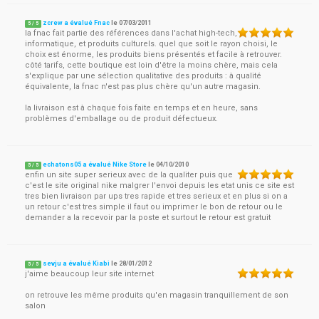
zcrew a évalué Fnac
le
07/03/2011
5
/
5
la fnac fait partie des références dans l'achat high-tech,
informatique, et produits culturels. quel que soit le rayon choisi, le
choix est énorme, les produits biens présentés et facile à retrouver.
côté tarifs, cette boutique est loin d'être la moins chère, mais cela
s'explique par une sélection qualitative des produits : à qualité
équivalente, la fnac n'est pas plus chère qu'un autre magasin.
la livraison est à chaque fois faite en temps et en heure, sans
problèmes d'emballage ou de produit défectueux.
echatons05 a évalué Nike Store
le
04/10/2010
5
/
5
enfin un site super serieux avec de la qualiter puis que
c'est le site original nike malgrer l'envoi depuis les etat unis ce site est
tres bien livraison par ups tres rapide et tres serieux et en plus si on a
un retour c'est tres simple il faut ou imprimer le bon de retour ou le
demander a la recevoir par la poste et surtout le retour est gratuit
sevju a évalué Kiabi
le
28/01/2012
5
/
5
j'aime beaucoup leur site internet
on retrouve les même produits qu'en magasin tranquillement de son
salon