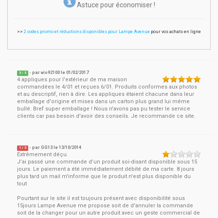
Astuce pour économiser !
>>
2 codes promo et réductions disponibles pour Lampe Avenue
pour vos achats en ligne
- par
vio92100
le
01/02/2017
5
/ 5
4 appliques pour l'extérieur de ma maison
commandées le 4/01 et reçues 6/01. Produits conformes aux photos
et au descriptif, rien à dire. Les appliques étaient chacune dans leur
emballage d'origine et mises dans un carton plus grand lui même
bullé. Bref super emballage ! Nous n'avons pas pu tester le service
clients car pas besoin d'avoir des conseils. Je recommande ce site.
- par
GG13
le
13/10/2014
1
/ 5
Extrêmement déçu.
J’ai passé une commande d’un produit soi-disant disponible sous 15
jours. Le paiement a été immédiatement débité de ma carte. 8 jours
plus tard un mail m'informe que le produit n'est plus disponible du
tout
Pourtant sur le site il est toujours présent avec disponibilité sous
15jours Lampe Avenue me propose soit de d'annuler la commande
soit de la changer pour un autre produit avec un geste commercial de