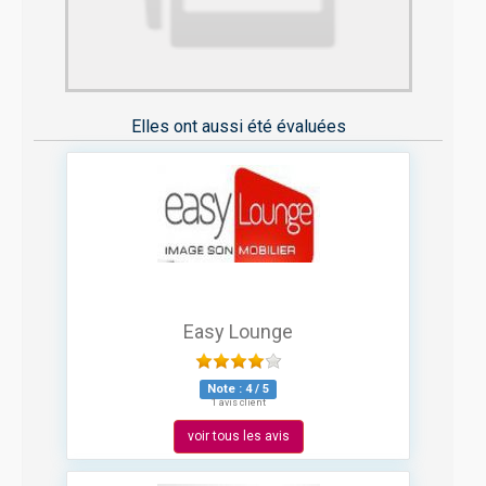
Elles ont aussi été évaluées
Easy Lounge
Note :
4
/
5
1 avis client
voir tous les avis