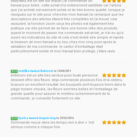
baby-walz est un site sur lequel j'ai commandé un
transat pour bébé. cette achat m'a entièrement satisfaite car l'article
que j'ai acheté est vraiment solide et de très bonne qualité. lorsque je
naviguais sur le site pour chercher mon transat j'ai remarqué que les
descriptions des articles étaient très complètes et j'ai trouvé cela
rassurant. la fonction zoom sous les photos est également très
pratique car elle permet de se faire une bonne idée des produits.
quand le moment de passer ma commande est arrivé, je n'ai eu qu'a
suivre les indications du site et cela s'est révélé etre simple et rapide.
la livraison de mon transat a eu lieu chez moi cinq jours après la
validation de ma commande. le carton d'emballage était
particulièrement solide et mon transat bien protégé, j'étais ravie.
mat38 a évalué Bebloom
le
16/06/2011
5
/
5
bebloom est un site tres serieux pour toute personne
desirant offrir des fleurs. deja commande plusieurs fois et ai obtenu
toujours un excellent resultat. les bouquets sont toujours livres dans la
plage horaire choisie, les fleurs sont tres belles et l'emballage de
grande qualite pour assurer le meilleur acheminement de la
commande. je conseille fortement ce site.
bjork a évalué Aiapiercing
le
25/02/2016
5
/
5
Commande reçue dans les temps rien à dire c 'est
sérieux comme à chaque fois