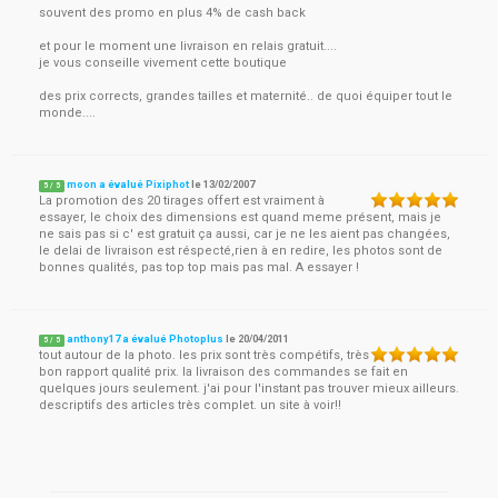
souvent des promo en plus 4% de cash back
et pour le moment une livraison en relais gratuit....
je vous conseille vivement cette boutique
des prix corrects, grandes tailles et maternité.. de quoi équiper tout le
monde....
moon a évalué Pixiphot
le
13/02/2007
5
/
5
La promotion des 20 tirages offert est vraiment à
essayer, le choix des dimensions est quand meme présent, mais je
ne sais pas si c' est gratuit ça aussi, car je ne les aient pas changées,
le delai de livraison est réspecté,rien à en redire, les photos sont de
bonnes qualités, pas top top mais pas mal. A essayer !
anthony17 a évalué Photoplus
le
20/04/2011
5
/
5
tout autour de la photo. les prix sont très compétifs, très
bon rapport qualité prix. la livraison des commandes se fait en
quelques jours seulement. j'ai pour l'instant pas trouver mieux ailleurs.
descriptifs des articles très complet. un site à voir!!