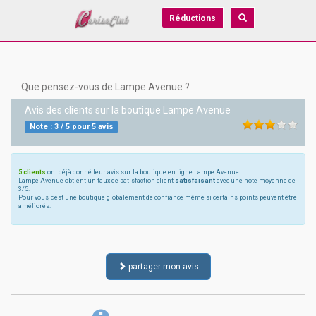
Réductions
Que pensez-vous de Lampe Avenue ?
Avis des clients sur la boutique
Lampe Avenue
Note :
3
/
5
pour
5
avis
5 clients
ont déjà donné leur avis sur la boutique en ligne Lampe Avenue
Lampe Avenue obtient un taux de satisfaction client
satisfaisant
avec une note moyenne de
3/5.
Pour vous, c'est une boutique globalement de confiance même si certains points peuvent être
améliorés.
partager mon avis