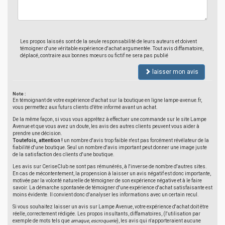
Les propos laissés sont de la seule responsabilité de leurs auteurs et doivent
témoigner d'une véritable expérience d'achat argumentée. Tout avis diffamatoire,
déplacé, contraire aux bonnes moeurs ou fictif ne sera pas publié
laisser mon avis
Note :
En témoignant de votre expérience d'achat sur la boutique en ligne lampe-avenue.fr,
vous permettez aux futurs clients d'être informé avant un achat.
De la même façon, si vous vous apprêtez à effectuer une commande sur le site Lampe
Avenue et que vous avez un doute, les avis des autres clients peuvent vous aider à
prendre une décision.
Toutefois, attention !
un nombre d'avis trop faible n'est pas forcément révélateur de la
fiabilité d'une boutique. Seul un nombre d'avis important peut donner une image juste
de la satisfaction des clients d'une boutique.
Les avis sur CeriseClub ne sont pas rémunérés, à l'inverse de nombre d'autres sites.
En cas de mécontentement, la propension à laisser un avis négatif est donc importante,
motivée par la volonté naturelle de témoigner de son expérience négative et à le faire
savoir. La démarche spontanée de témoigner d'une expérience d'achat satisfaisante est
moins évidente. Il convient donc d'analyser les informations avec un certain recul.
Si vous souhaitez laisser un avis sur Lampe Avenue, votre expérience d'achat doit être
réelle, correctement rédigée. Les propos insultants, diffamatoires, (l'utilisation par
exemple de mots tels que
arnaque
,
escroquerie
), les avis qui n'apporteraient aucune