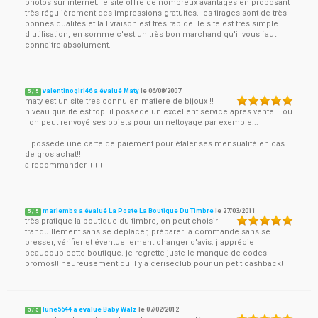
photos sur internet. le site offre de nombreux avantages en proposant
très régulièrement des impressions gratuites. les tirages sont de très
bonnes qualités et la livraison est très rapide. le site est très simple
d'utilisation, en somme c'est un très bon marchand qu'il vous faut
connaitre absolument.
valentinogirl46 a évalué Maty
le
06/08/2007
5
/
5
maty est un site tres connu en matiere de bijoux !!
niveau qualité est top! il possede un excellent service apres vente... où
l'on peut renvoyé ses objets pour un nettoyage par exemple...
il possede une carte de paiement pour étaler ses mensualité en cas
de gros achat!!
a recommander +++
mariembs a évalué La Poste La Boutique Du Timbre
le
27/03/2011
5
/
5
très pratique la boutique du timbre, on peut choisir
tranquillement sans se déplacer, préparer la commande sans se
presser, vérifier et éventuellement changer d'avis. j'apprécie
beaucoup cette boutique. je regrette juste le manque de codes
promos!! heureusement qu'il y a ceriseclub pour un petit cashback!
lune5644 a évalué Baby Walz
le
07/02/2012
5
/
5