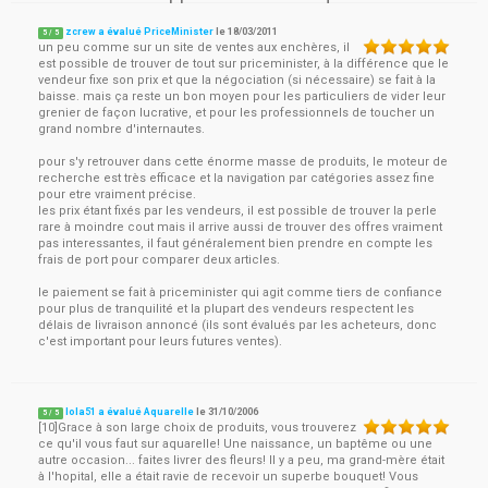
zcrew a évalué PriceMinister
le
18/03/2011
5
/
5
un peu comme sur un site de ventes aux enchères, il
est possible de trouver de tout sur priceminister, à la différence que le
vendeur fixe son prix et que la négociation (si nécessaire) se fait à la
baisse. mais ça reste un bon moyen pour les particuliers de vider leur
grenier de façon lucrative, et pour les professionnels de toucher un
grand nombre d'internautes.
pour s'y retrouver dans cette énorme masse de produits, le moteur de
recherche est très efficace et la navigation par catégories assez fine
pour etre vraiment précise.
les prix étant fixés par les vendeurs, il est possible de trouver la perle
rare à moindre cout mais il arrive aussi de trouver des offres vraiment
pas interessantes, il faut généralement bien prendre en compte les
frais de port pour comparer deux articles.
le paiement se fait à priceminister qui agit comme tiers de confiance
pour plus de tranquilité et la plupart des vendeurs respectent les
délais de livraison annoncé (ils sont évalués par les acheteurs, donc
c'est important pour leurs futures ventes).
lola51 a évalué Aquarelle
le
31/10/2006
5
/
5
[10]Grace à son large choix de produits, vous trouverez
ce qu'il vous faut sur aquarelle! Une naissance, un baptême ou une
autre occasion... faites livrer des fleurs! Il y a peu, ma grand-mère était
à l'hopital, elle a était ravie de recevoir un superbe bouquet! Vous