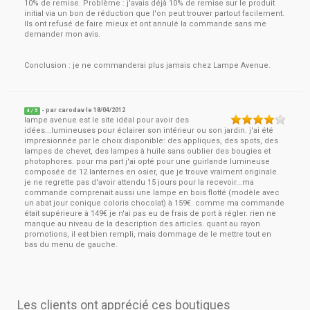
10% de remise. Problème : j'avais déjà 10% de remise sur le produit
initial via un bon de réduction que l'on peut trouver partout facilement.
Ils ont refusé de faire mieux et ont annulé la commande sans me
demander mon avis.
Conclusion : je ne commanderai plus jamais chez Lampe Avenue.
- par
carodav
le
18/04/2012
4
/ 5
lampe avenue est le site idéal pour avoir des
idées...lumineuses pour éclairer son intérieur ou son jardin. j'ai été
impresionnée par le choix disponible: des appliques, des spots, des
lampes de chevet, des lampes à huile sans oublier des bougies et
photophores. pour ma part j'ai opté pour une guirlande lumineuse
composée de 12 lanternes en osier, que je trouve vraiment originale.
je ne regrette pas d'avoir attendu 15 jours pour la recevoir...ma
commande comprenait aussi une lampe en bois flotté (modèle avec
un abat jour conique coloris chocolat) à 159€. comme ma commande
était supérieure à 149€ je n'ai pas eu de frais de port à régler. rien ne
manque au niveau de la description des articles. quant au rayon
promotions, il est bien rempli, mais dommage de le mettre tout en
bas du menu de gauche.
Les clients ont apprécié ces boutiques