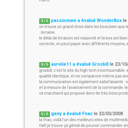
merci
passionnee a évalué WonderBox
l
5
/
5
on trouve un grand choix dans les boxs,bien que le
: lorraine.
le délai de livraison est respecté et la box est bi
correcte, on peut payer avec différents moyens, e
aurelie11 a évalué Grosbill
le
23/10
5
/
5
grosbill, c'est le site du high tech incontournable. 
qualité identique. et ne comparons même pas ave
la communication est également satisfaisante : on
et à mesure de l'avancement de la commande. les
ce marchand qui propose donc de très bons produ
geny a évalué Fnac
le
22/03/2008
5
/
5
la fnac, voilà l'un des meilleurs sites de multiméd
fait! je trouve ça génial de pouvoir commander en 