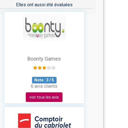
Elles ont aussi été évaluées
Boonty Games
Note :
3
/
5
6 avis clients
voir tous les avis