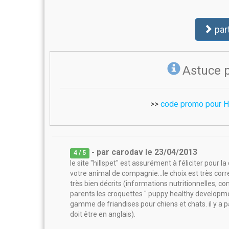
par
Astuce 
>>
code promo pour Hi
- par
carodav
le
23/04/2013
4
/ 5
le site "hillspet" est assurément à féliciter pour la
votre animal de compagnie...le choix est très corr
très bien décrits (informations nutritionnelles, con
parents les croquettes " puppy healthy developmen
gamme de friandises pour chiens et chats. il y a pa
doit être en anglais).