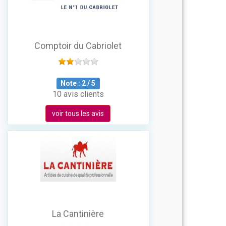
Comptoir du Cabriolet
Note :
2
/
5
10 avis clients
voir tous les avis
La Cantinière