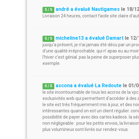
andré a évalué Nautigames
le
18/1
5
/
5
Livraison 24 heures, contact facile site claire d'a
micheline13 a évalué Damart
le
12/
5
/
5
jusqu'a présent, je n'ai jamais été décu par un p
d'une qualité irréprochable. qui n' apas eu au mo
l'hiver c'est génial. pas la peine de superposer plu
exemple.
ascona a évalué La Redoute
le
01/0
5
/
5
le site incontournable de tous les accros de la v
exclusivités web qui permettent d'accéder à des ar
le site est très fréquemment mis à jour, et des 
intéressantes quand on est un client régulier. co
possibilité de payer avec des cartes kadeos. la s
non négligeable : pour les petits envois, la livraiso
plus volumineux sont livrés sur rendez-vous.