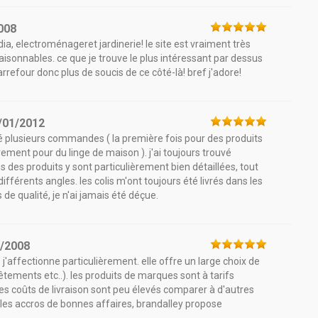
008
ia, electroménageret jardinerie! le site est vraiment très
 raisonnables. ce que je trouve le plus intéressant par dessus
arrefour donc plus de soucis de ce côté-là! bref j'adore!
/01/2012
ué plusieurs commandes ( la première fois pour des produits
ment pour du linge de maison ). j'ai toujours trouvé
ns des produits y sont particulièrement bien détaillées, tout
fférents angles. les colis m'ont toujours été livrés dans les
de qualité, je n'ai jamais été déçue.
9/2008
j'affectionne particulièrement. elle offre un large choix de
êtements etc..). les produits de marques sont à tarifs
, les coûts de livraison sont peu élevés comparer à d'autres
 les accros de bonnes affaires, brandalley propose