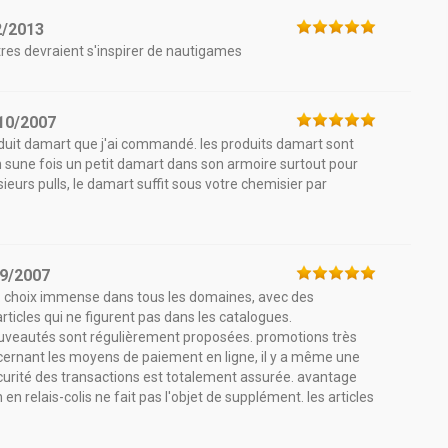
2/2013
utres devraient s'inspirer de nautigames
10/2007
roduit damart que j'ai commandé. les produits damart sont
in sune fois un petit damart dans son armoire surtout pour
sieurs pulls, le damart suffit sous votre chemisier par
9/2007
pc. choix immense dans tous les domaines, avec des
ticles qui ne figurent pas dans les catalogues.
nouveautés sont régulièrement proposées. promotions très
ncernant les moyens de paiement en ligne, il y a même une
écurité des transactions est totalement assurée. avantage
n en relais-colis ne fait pas l'objet de supplément. les articles