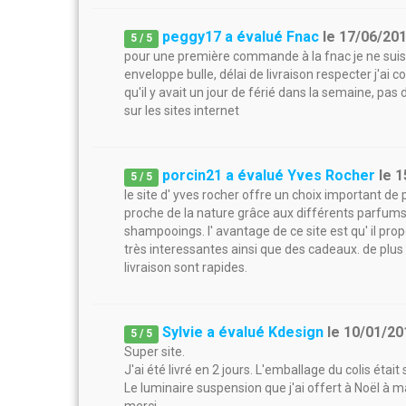
peggy17 a évalué Fnac
le
17/06/20
5
/
5
pour une première commande à la fnac je ne sui
enveloppe bulle, délai de livraison respecter j'ai 
qu'il y avait un jour de férié dans la semaine, pas
sur les sites internet
porcin21 a évalué Yves Rocher
le
1
5
/
5
le site d' yves rocher offre un choix important de
proche de la nature grâce aux différents parfum
shampooings. l' avantage de ce site est qu' il p
très interessantes ainsi que des cadeaux. de plus l
livraison sont rapides.
Sylvie a évalué Kdesign
le
10/01/20
5
/
5
Super site.
J'ai été livré en 2 jours. L'emballage du colis était
Le luminaire suspension que j'ai offert à Noël à