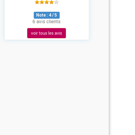
Note :
4
/
5
6 avis clients
voir tous les avis