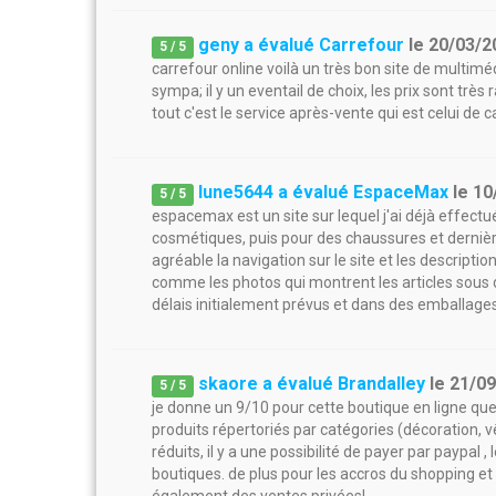
geny a évalué Carrefour
le
20/03/2
5
/
5
carrefour online voilà un très bon site de multiméd
sympa; il y un eventail de choix, les prix sont très
tout c'est le service après-vente qui est celui de c
lune5644 a évalué EspaceMax
le
10
5
/
5
espacemax est un site sur lequel j'ai déjà effect
cosmétiques, puis pour des chaussures et dernière
agréable la navigation sur le site et les descriptio
comme les photos qui montrent les articles sous di
délais initialement prévus et dans des emballages 
skaore a évalué Brandalley
le
21/0
5
/
5
je donne un 9/10 pour cette boutique en ligne que 
produits répertoriés par catégories (décoration, v
réduits, il y a une possibilité de payer par paypal 
boutiques. de plus pour les accros du shopping et