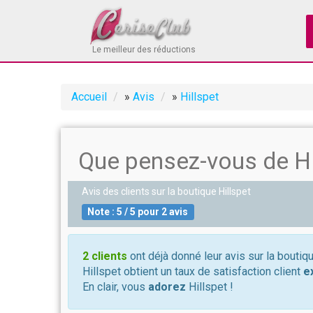
Le meilleur des réductions
Accueil
»
Avis
»
Hillspet
Que pensez-vous de Hi
Avis des clients sur la boutique
Hillspet
Note :
5
/
5
pour
2
avis
2 clients
ont déjà donné leur avis sur la boutiqu
Hillspet obtient un taux de satisfaction client
e
En clair, vous
adorez
Hillspet !