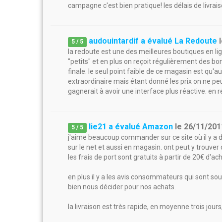
campagne c'est bien pratique! les délais de livra
audouintardif a évalué La Redoute
5
/
5
la redoute est une des meilleures boutiques en lig
"petits" et en plus on reçoit régulièrement des bo
finale. le seul point faible de ce magasin est qu'au
extraordinaire mais étant donné les prix on ne peut
gagnerait à avoir une interface plus réactive. en r
lie21 a évalué Amazon
le
26/11/201
5
/
5
j'aime beaucoup commander sur ce site où il y a du
sur le net et aussi en magasin. ont peut y trouve
les frais de port sont gratuits à partir de 20€ d'a
en plus il y a les avis consommateurs qui sont sou
bien nous décider pour nos achats.
la livraison est très rapide, en moyenne trois jour