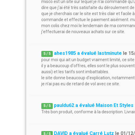
misco est un site sur lequel je n'ai commandé qu'un
dire que j'ai été très satisfaite du déroulement 
que je cherchais car le site est très clair et facile
commande et effectue le paiement aisément. mais c
mon colis chez moi le lendemain de ma commande. p
j'effectuerai de nouveaux achats sur ce site.
ahes1985 a évalué lastminute
le
15
5
/
5
pour moi qui ait un budget vraiment limité, ce sit
il y a beaucoup d'offres, elles sont le plus souven
aussi) et les tarifs sont imbattables.
le site donne beaucoup d'explication, notamment 
je n'ai pas eu de retard de vol avec ce site.
pauldu62 a évalué Maison Et Styles
5
/
5
Très bon produit, conforme à la description. Livrai
DAVID a évalué Carré Lutz
le
01/12
5
/
5