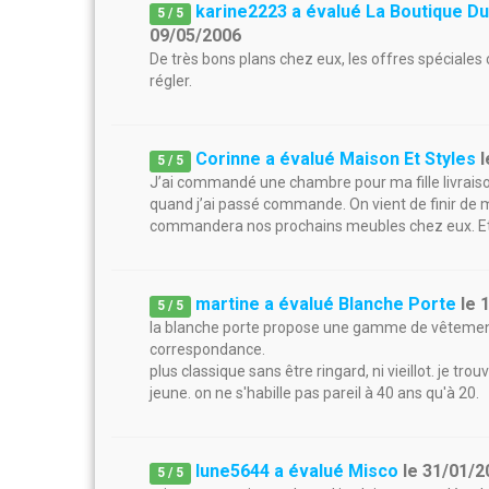
karine2223 a évalué La Boutique 
5
/
5
09/05/2006
De très bons plans chez eux, les offres spéciales c
régler.
Corinne a évalué Maison Et Styles
l
5
/
5
J’ai commandé une chambre pour ma fille livrai
quand j’ai passé commande. On vient de finir de m
commandera nos prochains meubles chez eux. Et su
martine a évalué Blanche Porte
le
5
/
5
la blanche porte propose une gamme de vêtement 
correspondance.
plus classique sans être ringard, ni vieillot. je tr
jeune. on ne s'habille pas pareil à 40 ans qu'à 20.
lune5644 a évalué Misco
le
31/01/2
5
/
5