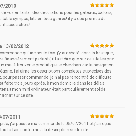
07/2010
 de vos enfants : des décorations pour les gâteaux, ballons,
 de table sympas, kits en tous genres! il y a des promos de
ont assez chers!
le
13/02/2012
é commande qu'une seule fois. j'y ai acheté, dans la boutique,
e financièrement parlant ( il faut dire que sur ce site les prix
un mal à trouver le produit que je cherchais car la navigation
catégorie. j'ai aimé les descriptions complètes et précises des
t. pour passer commande, je n'ai pas rencontré de difficulté
'est faite trois jours après, à mon domicile dans les délais
tenait mon mini ordinateur était particulièrement solide.
 achat sur ce site.
8/07/2011
pide, j'ai passée ma commande le 05/07/2011 et j'ai reçus
out à fais conforme à la description sur le site.