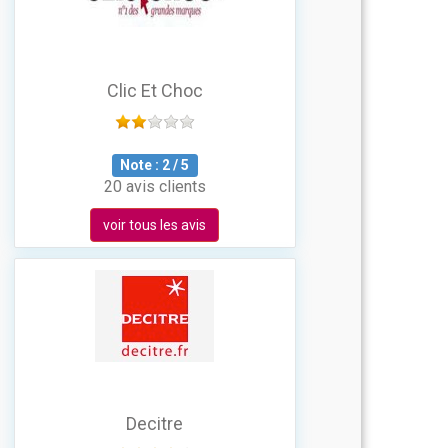
Clic Et Choc
Note :
2
/
5
20 avis clients
voir tous les avis
Decitre