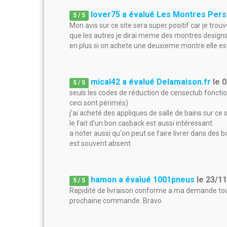
lover75 a évalué Les Montres Per
5
/
5
Mon avis sur ce site sera super positif car je trou
que les autres je dirai meme des montres designs p
en plus si on achete une deuxieme montre elle est
mical42 a évalué Delamaison.fr
le
0
5
/
5
seuls les codes de réduction de ceriseclub fonct
ceci sont périmés)
j'ai acheté des appliques de salle de bains sur ce s
le fait d'un bon casback est aussi intéressant.
a noter aussi qu'on peut se faire livrer dans des 
est souvent absent.
hamon a évalué 1001pneus
le
23/1
5
/
5
Rapidité de livraison conforme a ma demande tout
prochaine commande. Bravo