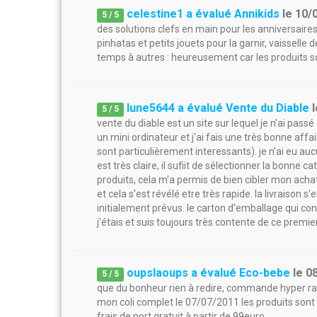
celestine1 a évalué Annikids
le
10/
5
/
5
des solutions clefs en main pour les anniversaires
pinhatas et petits jouets pour la garnir, vaisselle
temps à autres : heureusement car les produits s
lune5644 a évalué Vente du Diable
5
/
5
vente du diable est un site sur lequel je n'ai pass
un mini ordinateur et j'ai fais une très bonne affair
sont particulièrement interessants). je n'ai eu auc
est très claire, il sufiit de sélectionner la bonne 
produits, cela m'a permis de bien cibler mon acha
et cela s'est révélé etre très rapide. la livraison s
initialement prévus. le carton d'emballage qui con
j'étais et suis toujours très contente de ce premier
oupslaoups a évalué Eco-bebe
le
0
5
/
5
que du bonheur rien à redire, commande hyper ra
mon coli complet le 07/07/2011 les produits sont t
frais de port gratuit à partir de 99euro.