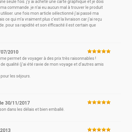
e seule fois. j'y ai acheté une carte graphique et je dois
de ma commande. je n'ai eu aucun mal à trouver le produit
 à utiliser. une fois mon article sélectionné j'ai passé ma
e qui m'a vraiment plus c'est la livraison car j'ai reçu
our sa rapidité et son éfficacité il est certain que
/07/2010
e me permet de voyager à des prix très raisonnables !
t de qualité (j'ai été ravie de mon voyage et d'autres amis
pour les séjours.
le
30/11/2017
son dans les délais et bien emballé.
/2013