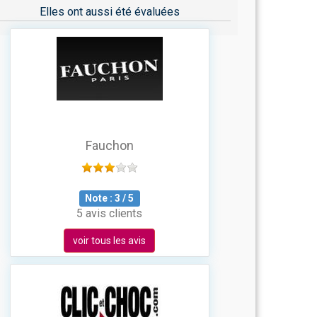
Elles ont aussi été évaluées
Fauchon
Note :
3
/
5
5 avis clients
voir tous les avis