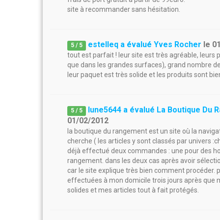
site à recommander sans hésitation.
estelleq a évalué Yves Rocher
le
0
5
/
5
tout est parfait ! leur site est très agréable, le
que dans les grandes surfaces), grand nombre de p
leur paquet est très solide et les produits sont bi
lune5644 a évalué La Boutique Du
5
/
5
01/02/2012
la boutique du rangement est un site où la navigati
cherche ( les articles y sont classés par univers :c
déjà effectué deux commandes : une pour des hou
rangement. dans les deux cas après avoir sélectio
car le site explique très bien comment procéder. po
effectuées à mon domicile trois jours après que
solides et mes articles tout à fait protégés.