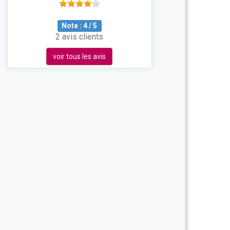
Note :
4
/
5
2 avis clients
voir tous les avis