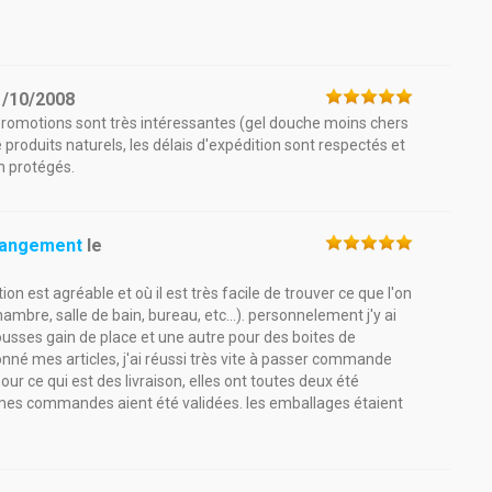
1/10/2008
urs promotions sont très intéressantes (gel douche moins chers
roduits naturels, les délais d'expédition sont respectés et
en protégés.
 Rangement
le
on est agréable et où il est très facile de trouver ce que l'on
hambre, salle de bain, bureau, etc...). personnelement j'y ai
sses gain de place et une autre pour des boites de
nné mes articles, j'ai réussi très vite à passer commande
ur ce qui est des livraison, elles ont toutes deux été
 mes commandes aient été validées. les emballages étaient