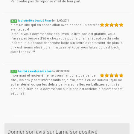
Par contre pas de réponse mail de leur part.
loulette30 a évalué Fnac
le
13/05/2011
5
/
5
c'est un site qui en association avec ceriseclub est très
avantageux!
lorsque vous commandez des livres, la livraison est gratuite, vous
n'avez pas besoin d'être chez vous pour signer la réception du colis,
le facteur le dépose dans votre boite aux lettre directement. de plus le
prix est moins élevé qu'en magazin et vous vous faites du cashback
alors foncez!!!!!
bairiki a évalué Amazon
le
20/03/2008
5
/
5
mon mari et moi-même ne commandons que par ce
site , les prix y sont intéressants et je n'ai jamais eu de soucis , que ce
soit matériel ou sur les délais de livraisons !les emballages sont très
bien et le suivi de la commande sur le site est sérieux le paiement est
sécurisé .
Donner son avis sur Lamaisonpositive