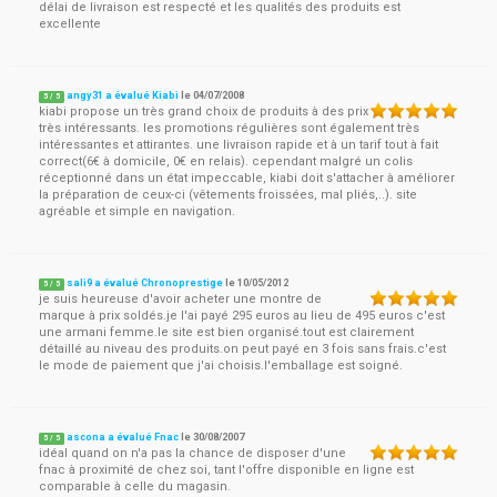
délai de livraison est respecté et les qualités des produits est
excellente
angy31 a évalué Kiabi
le
04/07/2008
5
/
5
kiabi propose un très grand choix de produits à des prix
très intéressants. les promotions régulières sont également très
intéressantes et attirantes. une livraison rapide et à un tarif tout à fait
correct(6€ à domicile, 0€ en relais). cependant malgré un colis
réceptionné dans un état impeccable, kiabi doit s'attacher à améliorer
la préparation de ceux-ci (vêtements froissées, mal pliés,..). site
agréable et simple en navigation.
sali9 a évalué Chronoprestige
le
10/05/2012
5
/
5
je suis heureuse d'avoir acheter une montre de
marque à prix soldés.je l'ai payé 295 euros au lieu de 495 euros c'est
une armani femme.le site est bien organisé.tout est clairement
détaillé au niveau des produits.on peut payé en 3 fois sans frais.c'est
le mode de paiement que j'ai choisis.l'emballage est soigné.
ascona a évalué Fnac
le
30/08/2007
5
/
5
idéal quand on n'a pas la chance de disposer d'une
fnac à proximité de chez soi, tant l'offre disponible en ligne est
comparable à celle du magasin.