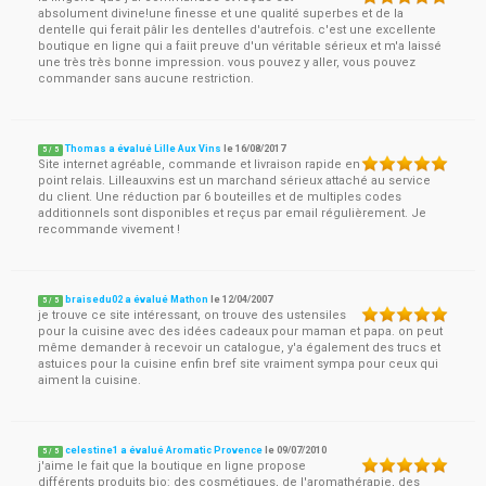
absolument divine!une finesse et une qualité superbes et de la
dentelle qui ferait pâlir les dentelles d'autrefois. c'est une excellente
boutique en ligne qui a faiit preuve d'un véritable sérieux et m'a laissé
une très très bonne impression. vous pouvez y aller, vous pouvez
commander sans aucune restriction.
Thomas a évalué Lille Aux Vins
le
16/08/2017
5
/
5
Site internet agréable, commande et livraison rapide en
point relais. Lilleauxvins est un marchand sérieux attaché au service
du client. Une réduction par 6 bouteilles et de multiples codes
additionnels sont disponibles et reçus par email régulièrement. Je
recommande vivement !
braisedu02 a évalué Mathon
le
12/04/2007
5
/
5
je trouve ce site intéressant, on trouve des ustensiles
pour la cuisine avec des idées cadeaux pour maman et papa. on peut
même demander à recevoir un catalogue, y'a également des trucs et
astuices pour la cuisine enfin bref site vraiment sympa pour ceux qui
aiment la cuisine.
celestine1 a évalué Aromatic Provence
le
09/07/2010
5
/
5
j'aime le fait que la boutique en ligne propose
différents produits bio: des cosmétiques, de l'aromathérapie, des