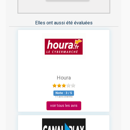
Elles ont aussi été évaluées
Houra
Note :
3
/
5
11 avis clients
voir tous les avis