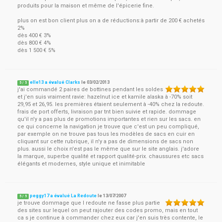
produits pour la maison et même de l'épicerie fine.
plus on est bon client plus on a de réductions:à partir de 200 € achetés
2%
dès 400 € 3%
dès 800 € 4%
dès 1 500 € 5%
elle13 a évalué Clarks
le
03/02/2013
5
/
5
j'ai commandé 2 paires de bottines pendant les soldes
et j'en suis vraiment ravie: hazelnut ice et kamile alaska à -70% soit
29,95 et 26,95. les premières étaient seulement à -40% chez la redoute.
frais de port offerts, livraison par tnt bien suivie et rapide. dommage
qu'il n'y a pas plus de promotions importantes et rien sur les sacs. en
ce qui concerne la navigation je trouve que c'est un peu compliqué,
par exemple on ne trouve pas tous les modèles de sacs en cuir en
cliquant sur cette rubrique, il n'y a pas de dimensions de sacs non
plus. aussi le choix n'est pas le même que sur le site anglais. j'adore
la marque, superbe qualité et rapport qualité-prix. chaussures etc sacs
élégants et modernes, style unique et inimitable
peggy17 a évalué La Redoute
le
13/07/2007
5
/
5
je trouve dommage que l redoute ne fasse plus partie
des sites sur lequel on peut rajouter des codes promo, mais en tout
ca s je continue à commander chez eux car j'en suis très contente, le