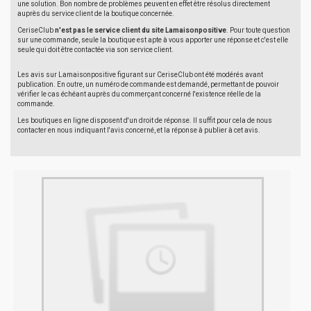
une solution. Bon nombre de problèmes peuvent en effet être résolus directement
auprès du service client de la boutique concernée.
CeriseClub
n'est pas le service client du site Lamaisonpositive
. Pour toute question
sur une commande, seule la boutique est apte à vous apporter une réponse et c'est elle
seule qui doit être contactée via son service client.
Les avis sur Lamaisonpositive figurant sur CeriseClub ont été modérés avant
publication. En outre, un numéro de commande est demandé, permettant de pouvoir
vérifier le cas échéant auprès du commerçant concerné l'existence réelle de la
commande.
Les boutiques en ligne disposent d'un droit de réponse. Il suffit pour cela de nous
contacter en nous indiquant l'avis concerné, et la réponse à publier à cet avis.