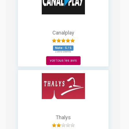
Canalplay
Note :
5
/
5
2 avis clients
voir tous les avis
Thalys