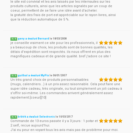
le site est convivial et les avis laissés par les internautes sur les
produits culturels, ainsi que les articles signalés par un coup de
coeur, permettent de se faire une idée avant d'acheter.
la gratuité des frais de port est appréciable sur le rayon livres, ainsi
que la réduction automatique de 5 %.
geny a évalué Bernard
le
18/03/2008
5
/
5
je conseille vraiment ce site pour les professionnels, il
y a beaucoup de choix, les produits sont de bonnes qualités, les
délais d'expédition sont respectés. ils nous offrent en plus des
magnifiques cadeaux et de grande qualité. bref j'adore ce site !
guilbal a évalué MyPix
le
06/01/2007
5
/
5
Un très grand choix de produits personnalisables
(mugs, calendriers...) à un prix assez raisonnable. Cela peut faire une
super idée cadeau, très originale, ou tout simplement un joli cadeau à
s'offrir soi-même. Les commandes arrivent généralement assez
rapidement.[coeur][10]
brbtrk a évalué Selectronic
le
10/03/2017
5
/
5
Commande de 13 euros passée il y a 3 jours : 1 potar et
2 self, recue aujourd'hui.
J'ai eu peur en voyant tous les avis mais pas de problème pour moi.