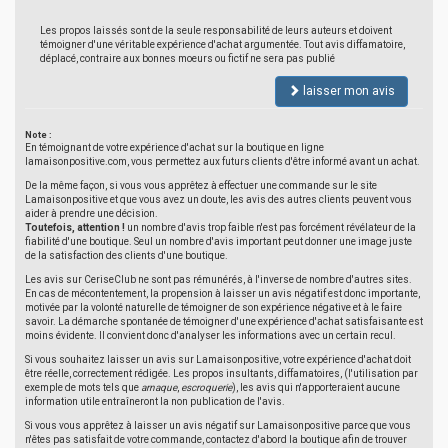
Les propos laissés sont de la seule responsabilité de leurs auteurs et doivent
témoigner d'une véritable expérience d'achat argumentée. Tout avis diffamatoire,
déplacé, contraire aux bonnes moeurs ou fictif ne sera pas publié
laisser mon avis
Note :
En témoignant de votre expérience d'achat sur la boutique en ligne
lamaisonpositive.com, vous permettez aux futurs clients d'être informé avant un achat.
De la même façon, si vous vous apprêtez à effectuer une commande sur le site
Lamaisonpositive et que vous avez un doute, les avis des autres clients peuvent vous
aider à prendre une décision.
Toutefois, attention !
un nombre d'avis trop faible n'est pas forcément révélateur de la
fiabilité d'une boutique. Seul un nombre d'avis important peut donner une image juste
de la satisfaction des clients d'une boutique.
Les avis sur CeriseClub ne sont pas rémunérés, à l'inverse de nombre d'autres sites.
En cas de mécontentement, la propension à laisser un avis négatif est donc importante,
motivée par la volonté naturelle de témoigner de son expérience négative et à le faire
savoir. La démarche spontanée de témoigner d'une expérience d'achat satisfaisante est
moins évidente. Il convient donc d'analyser les informations avec un certain recul.
Si vous souhaitez laisser un avis sur Lamaisonpositive, votre expérience d'achat doit
être réelle, correctement rédigée. Les propos insultants, diffamatoires, (l'utilisation par
exemple de mots tels que
arnaque
,
escroquerie
), les avis qui n'apporteraient aucune
information utile entraîneront la non publication de l'avis.
Si vous vous apprêtez à laisser un avis négatif sur Lamaisonpositive parce que vous
n'êtes pas satisfait de votre commande, contactez d'abord la boutique afin de trouver