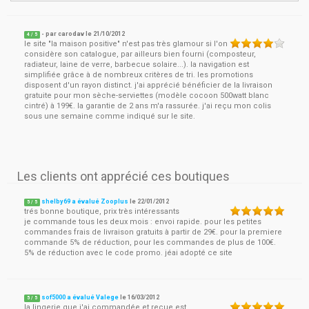
- par
carodav
le
21/10/2012
4
/ 5
le site "la maison positive" n'est pas très glamour si l'on
considère son catalogue, par ailleurs bien fourni (composteur,
radiateur, laine de verre, barbecue solaire...). la navigation est
simplifiée grâce à de nombreux critères de tri. les promotions
disposent d'un rayon distinct. j'ai apprécié bénéficier de la livraison
gratuite pour mon sèche-serviettes (modèle cocoon 500watt blanc
cintré) à 199€. la garantie de 2 ans m'a rassurée. j'ai reçu mon colis
sous une semaine comme indiqué sur le site.
Les clients ont apprécié ces boutiques
shelby69 a évalué Zooplus
le
22/01/2012
5
/
5
trés bonne boutique, prix très intéressants
je commande tous les deux mois : envoi rapide. pour les petites
commandes frais de livraison gratuits à partir de 29€. pour la premiere
commande 5% de réduction, pour les commandes de plus de 100€.
5% de réduction avec le code promo. jéai adopté ce site
sof5000 a évalué Valege
le
16/03/2012
5
/
5
la lingerie que j'ai commandée et reçue est