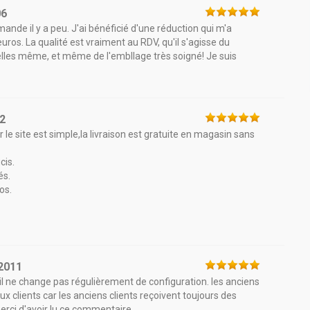
06
nde il y a peu. J'ai bénéficié d'une réduction qui m'a
os. La qualité est vraiment au RDV, qu'il s'agisse du
lles même, et même de l'embllage très soigné! Je suis
2
 le site est simple,la livraison est gratuite en magasin sans
cis.
és.
os.
2011
 il ne change pas régulièrement de configuration. les anciens
x clients car les anciens clients reçoivent toujours des
 merci d'avoir lu ce commentaire