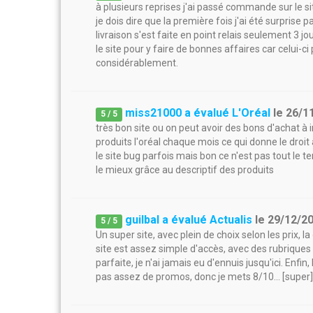
à plusieurs reprises j'ai passé commande sur le si
je dois dire que la première fois j'ai été surprise 
livraison s'est faite en point relais seulement 3
le site pour y faire de bonnes affaires car celui-c
considérablement.
miss21000 a évalué L'Oréal
le
26/1
5
/
5
très bon site ou on peut avoir des bons d'achat à
produits l'oréal chaque mois ce qui donne le droit
le site bug parfois mais bon ce n'est pas tout le t
le mieux grâce au descriptif des produits
guilbal a évalué Actualis
le
29/12/2
5
/
5
Un super site, avec plein de choix selon les prix, la
site est assez simple d'accès, avec des rubriques 
parfaite, je n'ai jamais eu d'ennuis jusqu'ici. Enf
pas assez de promos, donc je mets 8/10... [super]