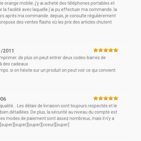
te orange mobile. j'y ai acheté des téléphones portables et
par la facilité avec laquelle j'ai pu effectuer ma commande. la
 jours après ma commande. depuis, je consulte régulièrement
i propose des ventes flashs où les prix des articles chutent
1/2011
 imprimer. de plus on peut entrer deux codes-barres de
 à des cadeaux.
emps. si on hésite sur un produit on peut voir ce qui convient
006
 qualité... Les délais de livraison sont toujours respectés et le
bien détaillées. De plus, la sécurité au niveau du compte est
in, les modes de paiement sont assez nombreux, mais il n'y a
[super][super][super][coeur][super]