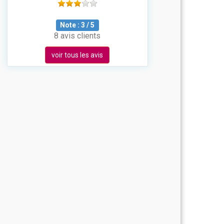
Note :
3
/
5
8 avis clients
voir tous les avis