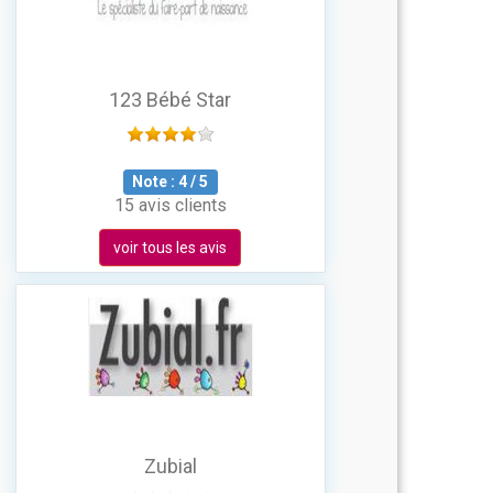
123 Bébé Star
Note :
4
/
5
15 avis clients
voir tous les avis
Zubial