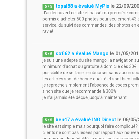
topal88 a évalué MyPix
le
22/09/20
5
/
5
J'ai découvert ce site et passé ma première comma
permis d'acheter 500 photos pour seulement 43 eur
service, du suivi des commandes, des photos en e
ravie!
sofi62 a évalué Mango
le
01/05/201
5
/
5
je suis une adepte du site mango. la navigation sur
minimum d'achat ou gratuite à domicile dès 30€.
possibilité de se faire rembourser sans aucun sou
les articles sont de bonne qualité et sont bien taill
je reproche simplement l'absence de codes prom
sinon site que je recommande à 300%.
je n'ai jamais été déçue jusqu'à maintenant.
ben47 a évalué ING Direct
le
06/05/
5
/
5
le site est simple mais pourquoi faire compliqué?
clients ne sont pas lésées par rapport aux nouveau
primes pour leur fidelité. je peux vous parrainer.