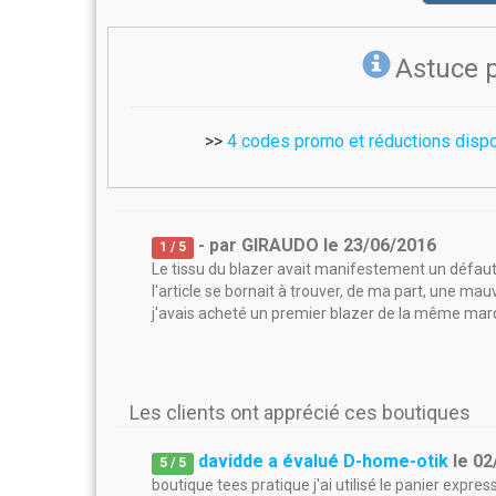
Astuce 
>>
4 codes promo et réductions dispo
- par
GIRAUDO
le
23/06/2016
1
/ 5
Le tissu du blazer avait manifestement un défaut 
l'article se bornait à trouver, de ma part, une mau
j'avais acheté un premier blazer de la même marqu
Les clients ont apprécié ces boutiques
davidde a évalué D-home-otik
le
02
5
/
5
boutique tees pratique j'ai utilisé le panier expres