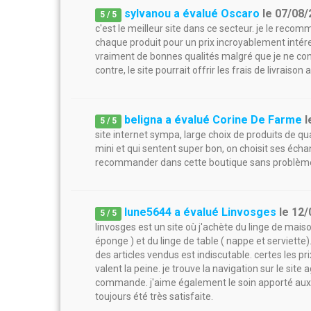
sylvanou a évalué Oscaro
le
07/08/
5
/
5
c'est le meilleur site dans ce secteur. je le rec
chaque produit pour un prix incroyablement intére
vraiment de bonnes qualités malgré que je ne con
contre, le site pourrait offrir les frais de livraiso
beligna a évalué Corine De Farme
l
5
/
5
site internet sympa, large choix de produits de qua
mini et qui sentent super bon, on choisit ses échanti
recommander dans cette boutique sans problème !
lune5644 a évalué Linvosges
le
12/
5
/
5
linvosges est un site où j'achète du linge de maiso
éponge ) et du linge de table ( nappe et serviette)
des articles vendus est indiscutable. certes les pr
valent la peine. je trouve la navigation sur le site 
commande. j'aime également le soin apporté aux c
toujours été très satisfaite.