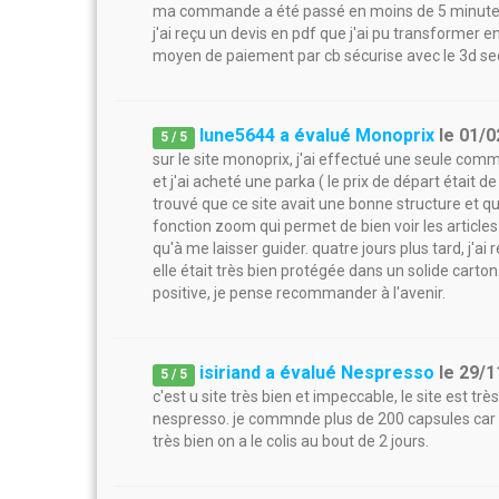
ma commande a été passé en moins de 5 minute
j'ai reçu un devis en pdf que j'ai pu transformer 
moyen de paiement par cb sécurise avec le 3d se
lune5644 a évalué Monoprix
le
01/0
5
/
5
sur le site monoprix, j'ai effectué une seule comm
et j'ai acheté une parka ( le prix de départ était de 
trouvé que ce site avait une bonne structure et qu'i
fonction zoom qui permet de bien voir les articles
qu'à me laisser guider. quatre jours plus tard, j'a
elle était très bien protégée dans un solide carto
positive, je pense recommander à l'avenir.
isiriand a évalué Nespresso
le
29/1
5
/
5
c'est u site très bien et impeccable, le site est 
nespresso. je commnde plus de 200 capsules car la 
très bien on a le colis au bout de 2 jours.