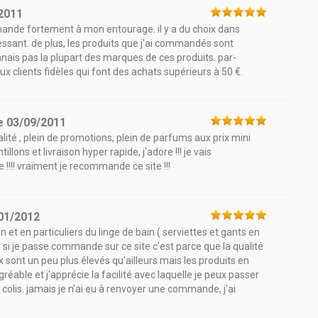
2011
ommande fortement à mon entourage. il y a du choix dans
ssant. de plus, les produits que j'ai commandés sont
nais pas la plupart des marques de ces produits. par-
n aux clients fidèles qui font des achats supérieurs à 50 €.
e
03/09/2011
lité , plein de promotions, plein de parfums aux prix mini
llons et livraison hyper rapide, j'adore !!! je vais
!!! vraiment je recommande ce site !!!
01/2012
n et en particuliers du linge de bain ( serviettes et gants en
. si je passe commande sur ce site c'est parce que la qualité
ix sont un peu plus élevés qu'ailleurs mais les produits en
agréable et j'apprécie la facilité avec laquelle je peux passer
olis. jamais je n'ai eu à renvoyer une commande, j'ai