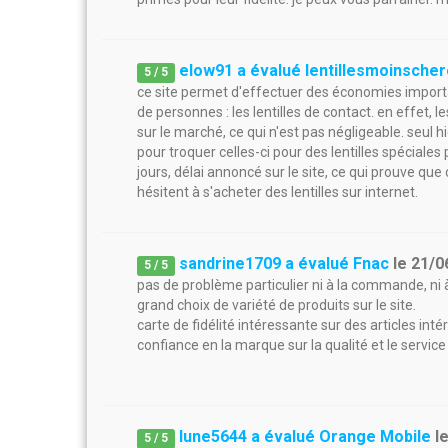
elow91 a évalué lentillesmoinsche
5
/
5
ce site permet d'effectuer des économies import
de personnes : les lentilles de contact. en effet, 
sur le marché, ce qui n'est pas négligeable. seul hic 
pour troquer celles-ci pour des lentilles spécial
jours, délai annoncé sur le site, ce qui prouve que
hésitent à s'acheter des lentilles sur internet.
sandrine1709 a évalué Fnac
le
21/0
5
/
5
pas de problème particulier ni à la commande, ni à
grand choix de variété de produits sur le site.
carte de fidélité intéressante sur des articles int
confiance en la marque sur la qualité et le servic
lune5644 a évalué Orange Mobile
l
5
/
5