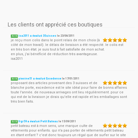
Les clients ont apprécié ces boutiques
isa2011 a évalué 3Suisses
le
23/06/2011
5
/
5
je reçu mon colis dans le point relais de mon choix (à
côté de mon travail). le délais de livraison a été respecté. le colis est
en très bon état. je suis tout à fait satisfaite de mon achat.
en plus, j'ai bénéficié de réduction très avantageuse.
isa2011
pivoine51 a évalué Excedence
le
17/01/2011
5
/
5
proposant des articles provenant des 3 suisses et de
blanche porte, excedence est le site idéal pour faire de bonns affaires
toute l'année. de nouveaux arrivages ont lieu régulièrement. pour ce
qui est de la livraison je dirais qu'elle est rapide et les emballages sont
très bien faits.
frgr59 a évalué Petit Bateau
le
15/09/2011
5
/
5
petit bateau est à mon sens, une marque culte de
vêtements pour enfants. qui n'a pas porter de vêtements petit bateau
en étant enfant ? c'est donc toujours un régal que de surfer sur le site