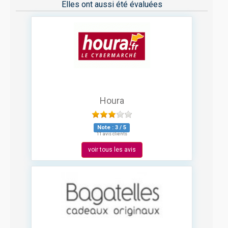
Elles ont aussi été évaluées
Houra
Note :
3
/
5
11 avis clients
voir tous les avis