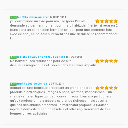
fab250 a évalué Amazon
le
03/11/2011
5
/
5
j'ai commandé un livre pour ma fille (pour l'école ,
demandé au dernier moment comme d'habitude !!) et je l'ai reçu en 2
jours dans un carton bien fermé et solide . pour une première fois
avec ce site , ce ne sera surement pas une dernière ! à recommander
!
melany a évalué Au Nom De La Rose
le
17/05/2006
5
/
5
De nombreuses reductions pour ce site.
des fleurs magnifiques et livrées dans les délais impartis...
frgr59 a évalué Conrad
le
05/11/2011
5
/
5
conrad est une boutique proposant un grand choix de
produits électroniques, images & sons, alarmes, modélismes... un
site de vente en ligne qui peut convenir aussi bien aux particuliers
qu'aux professionnels grâce a sa grande richesse mais aussi la
qualités des articles présentés. le marchand propose la livraison
rapide à domicile ou en point relais et offre régulièrement de très
bonnes offres spéciales.