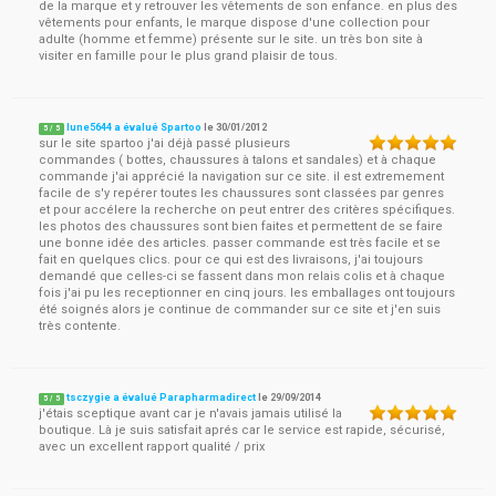
de la marque et y retrouver les vêtements de son enfance. en plus des
vêtements pour enfants, le marque dispose d'une collection pour
adulte (homme et femme) présente sur le site. un très bon site à
visiter en famille pour le plus grand plaisir de tous.
lune5644 a évalué Spartoo
le
30/01/2012
5
/
5
sur le site spartoo j'ai déjà passé plusieurs
commandes ( bottes, chaussures à talons et sandales) et à chaque
commande j'ai apprécié la navigation sur ce site. il est extremement
facile de s'y repérer toutes les chaussures sont classées par genres
et pour accélere la recherche on peut entrer des critères spécifiques.
les photos des chaussures sont bien faites et permettent de se faire
une bonne idée des articles. passer commande est très facile et se
fait en quelques clics. pour ce qui est des livraisons, j'ai toujours
demandé que celles-ci se fassent dans mon relais colis et à chaque
fois j'ai pu les receptionner en cinq jours. les emballages ont toujours
été soignés alors je continue de commander sur ce site et j'en suis
très contente.
tsczygie a évalué Parapharmadirect
le
29/09/2014
5
/
5
j'étais sceptique avant car je n'avais jamais utilisé la
boutique. Là je suis satisfait aprés car le service est rapide, sécurisé,
avec un excellent rapport qualité / prix