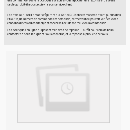
une commande, seule la boutique est apte à vous apporter une réponse et c'est elle
seule qui doit être contactée via son service client.
Les avis sur Look Fantastic figurant sur CeriseClub ont été modérés avant publication.
En outre, un numéro de commande est demandé, permettant de pouvoir vérifier le cas
échéant auprès du commerçant concerné l'existence réelle de la commande.
Les boutiques en ligne disposent d'un droit de réponse. Il suffit pour cela de nous
contacter en nous indiquant l'avis concerné, et la réponse à publier à cet avis.