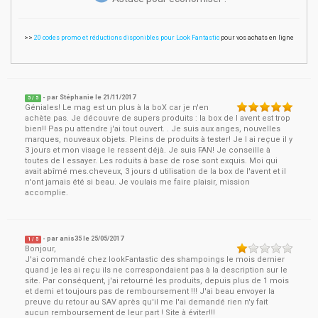
>>
20 codes promo et réductions disponibles pour Look Fantastic
pour vos achats en ligne
- par
Stéphanie
le
21/11/2017
5
/ 5
Géniales! Le mag est un plus à la boX car je n'en
achète pas. Je découvre de supers produits : la box de l avent est trop
bien!! Pas pu attendre j'ai tout ouvert. . Je suis aux anges, nouvelles
marques, nouveaux objets. Pleins de produits à tester! Je l ai reçue il y
3 jours et mon visage le ressent déjà. Je suis FAN! Je conseille à
toutes de l essayer. Les roduits à base de rose sont exquis. Moi qui
avait abîmé mes.cheveux, 3 jours d utilisation de la box de l'avent et il
n'ont jamais été si beau. Je voulais me faire plaisir, mission
accomplie.
- par
anis35
le
25/05/2017
1
/ 5
Bonjour,
J'ai commandé chez lookFantastic des shampoings le mois dernier
quand je les ai reçu ils ne correspondaient pas à la description sur le
site. Par conséquent, j'ai retourné les produits, depuis plus de 1 mois
et demi et toujours pas de remboursement !!! J'ai beau envoyer la
preuve du retour au SAV après qu'il me l'ai demandé rien n'y fait
aucun remboursement de leur part ! Site à éviter!!!