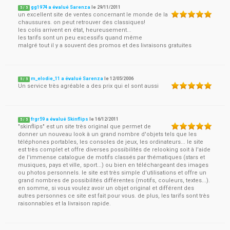
gg1974 a évalué Sarenza
le
29/11/2011
5
/
5
un excellent site de ventes concernant le monde de la
chaussures. on peut retrouver des classiques!
les colis arrivent en état, heureusement...
les tarifs sont un peu excessifs quand même
malgré tout il y a souvent des promos et des livraisons gratuites
m_elodie_11 a évalué Sarenza
le
12/05/2006
5
/
5
Un service très agréable a des prix qui el sont aussi
frgr59 a évalué Skinflips
le
16/12/2011
5
/
5
"skinflips" est un site très original que permet de
donner un nouveau look à un grand nombre d'objets tels que les
téléphones portables, les consoles de jeux, les ordinateurs... le site
est très complet et offre diverses possibilités de relooking soit à l'aide
de l'immense catalogue de motifs classés par thématiques (stars et
musiques, pays et ville, sport...) ou bien en téléchargeant des images
ou photos personnels. le site est très simple d'utilisations et offre un
grand nombres de possibilités différentes (motifs, couleurs, textes...).
en somme, si vous voulez avoir un objet original et différent des
autres personnes ce site est fait pour vous. de plus, les tarifs sont très
raisonnables et la livraison rapide.