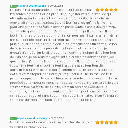
oldine a évalué Esprit
le
29/01/2008
5
/
5
j'ai passé ma commande sur le site esprit poussé par
les soldes proposés et les produits que je trouvais sublime. ce qui
était interessant aussi était les frais de port gratuit et si l'article ne
convenait on pouvait le réexpédier à leur frais, ce qu'il fallait vérifier
pour être sur car des fois le service parès vente laisse à désirer. mais
sur ce site que du bonheur ! j'ai commandé un pull pour ma fille et un
top àmanches longues pour moi, j'ai un peu hésité sur la taille mais je
me suis décidé pour un xl. j'ai reçu ma commande dans des délais
plus que raisonnables et tout cela bien emballé dans un carton, le top
de la livraison. de bons produits, de bons prix ! bien entendu, je
mesuis trompée sur la taille pour moi, comme indiqué dans leur bon
de livraison, je pouvais renvoyer l'article si cela ne convenait pas, ce
que j'ai fais. j'ai remis le top dans son emballage, refermé le colis et
scotché le tout, j'ai envoyé le tout à la poste avec leur bon de
colissimo (qui était dans le colis), aucun souci, le postier a pris mon
colis et c'était reparti chez eux. j'ai reçu par la suite un mail de leur
part m'inqiquant qu'ils avaient bien reçu l'article concerné et qu'il allait
procédé au remboursement, remboursement qui n'a pas tardé. je suis
vraiment très satisfaite de ce site, c'est un bon site avec de jolis
vêtements, les frais de port sont gratuits, et on peut renvoyer un article
sans aucun souci et sans aucun frais supplémentaire, le service après
vente est vraiment très bien. que du bonheur sur ce site.
Alyssa a évalué Rebuy
le
01/07/2016
5
/
5
HTC One revendu sans problème, transfert de l'argent
sur mon compte rapide.