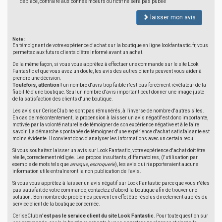
déplacé, contraire aux bonnes moeurs ou fictif ne sera pas publié
laisser mon avis
Note :
En témoignant de votre expérience d'achat sur la boutique en ligne lookfantastic.fr, vous
permettez aux futurs clients d'être informé avant un achat.
De la même façon, si vous vous apprêtez à effectuer une commande sur le site Look
Fantastic et que vous avez un doute, les avis des autres clients peuvent vous aider à
prendre une décision.
Toutefois, attention !
un nombre d'avis trop faible n'est pas forcément révélateur de la
fiabilité d'une boutique. Seul un nombre d'avis important peut donner une image juste
de la satisfaction des clients d'une boutique.
Les avis sur CeriseClub ne sont pas rémunérés, à l'inverse de nombre d'autres sites.
En cas de mécontentement, la propension à laisser un avis négatif est donc importante,
motivée par la volonté naturelle de témoigner de son expérience négative et à le faire
savoir. La démarche spontanée de témoigner d'une expérience d'achat satisfaisante est
moins évidente. Il convient donc d'analyser les informations avec un certain recul.
Si vous souhaitez laisser un avis sur Look Fantastic, votre expérience d'achat doit être
réelle, correctement rédigée. Les propos insultants, diffamatoires, (l'utilisation par
exemple de mots tels que
arnaque
,
escroquerie
), les avis qui n'apporteraient aucune
information utile entraîneront la non publication de l'avis.
Si vous vous apprêtez à laisser un avis négatif sur Look Fantastic parce que vous n'êtes
pas satisfait de votre commande, contactez d'abord la boutique afin de trouver une
solution. Bon nombre de problèmes peuvent en effet être résolus directement auprès du
service client de la boutique concernée.
CeriseClub
n'est pas le service client du site Look Fantastic
. Pour toute question sur