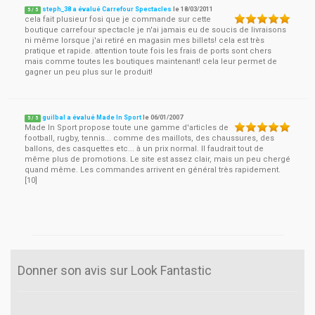
steph_38 a évalué Carrefour Spectacles
le
18/03/2011
5
/
5
cela fait plusieur fosi que je commande sur cette
boutique carrefour spectacle je n'ai jamais eu de soucis de livraisons
ni même lorsque j'ai retiré en magasin mes billets! cela est très
pratique et rapide. attention toute fois les frais de ports sont chers
mais comme toutes les boutiques maintenant! cela leur permet de
gagner un peu plus sur le produit!
guilbal a évalué Made In Sport
le
06/01/2007
5
/
5
Made In Sport propose toute une gamme d'articles de
football, rugby, tennis... comme des maillots, des chaussures, des
ballons, des casquettes etc... à un prix normal. Il faudrait tout de
même plus de promotions. Le site est assez clair, mais un peu chergé
quand même. Les commandes arrivent en général très rapidement.
[10]
Donner son avis sur Look Fantastic