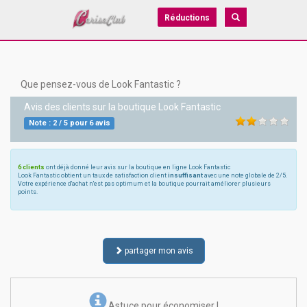
Réductions
Que pensez-vous de Look Fantastic ?
Avis des clients sur la boutique
Look Fantastic
Note :
2
/
5
pour
6
avis
6 clients
ont déjà donné leur avis sur la boutique en ligne Look Fantastic
Look Fantastic obtient un taux de satisfaction client
insuffisant
avec une note globale de 2/5.
Votre expérience d'achat n'est pas optimum et la boutique pourrait améliorer plusieurs
points.
partager mon avis
Astuce pour économiser !