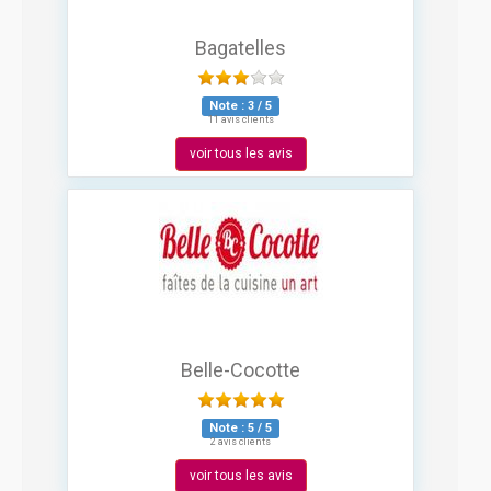
Bagatelles
Note :
3
/
5
11 avis clients
voir tous les avis
Belle-Cocotte
Note :
5
/
5
2 avis clients
voir tous les avis