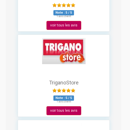
Note :
5
/
5
1 avis client
voir tous les avis
TriganoStore
Note :
5
/
5
1 avis client
voir tous les avis