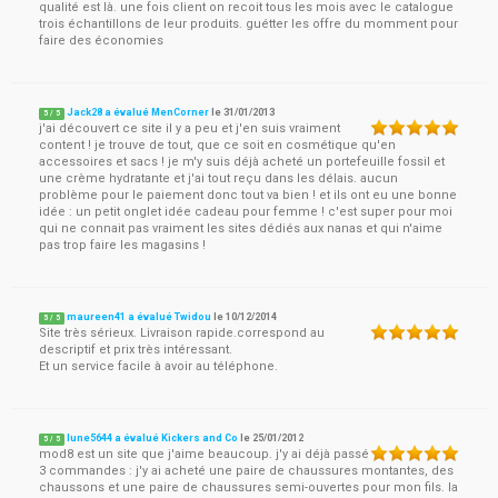
qualité est là. une fois client on recoit tous les mois avec le catalogue
trois échantillons de leur produits. guétter les offre du momment pour
faire des économies
Jack28 a évalué MenCorner
le
31/01/2013
5
/
5
j'ai découvert ce site il y a peu et j'en suis vraiment
content ! je trouve de tout, que ce soit en cosmétique qu'en
accessoires et sacs ! je m'y suis déjà acheté un portefeuille fossil et
une crème hydratante et j'ai tout reçu dans les délais. aucun
problème pour le paiement donc tout va bien ! et ils ont eu une bonne
idée : un petit onglet idée cadeau pour femme ! c'est super pour moi
qui ne connait pas vraiment les sites dédiés aux nanas et qui n'aime
pas trop faire les magasins !
maureen41 a évalué Twidou
le
10/12/2014
5
/
5
Site très sérieux. Livraison rapide.correspond au
descriptif et prix très intéressant.
Et un service facile à avoir au téléphone.
lune5644 a évalué Kickers and Co
le
25/01/2012
5
/
5
mod8 est un site que j'aime beaucoup. j'y ai déjà passé
3 commandes : j'y ai acheté une paire de chaussures montantes, des
chaussons et une paire de chaussures semi-ouvertes pour mon fils. la