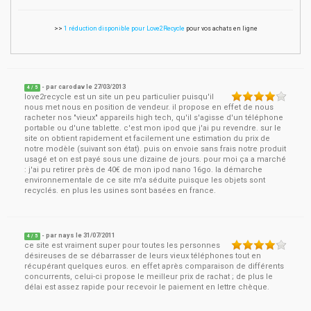
>>
1 réduction disponible pour Love2Recycle
pour vos achats en ligne
- par
carodav
le
27/03/2013
4
/ 5
love2recycle est un site un peu particulier puisqu'il
nous met nous en position de vendeur. il propose en effet de nous
racheter nos "vieux" appareils high tech, qu'il s'agisse d'un téléphone
portable ou d'une tablette. c'est mon ipod que j'ai pu revendre. sur le
site on obtient rapidement et facilement une estimation du prix de
notre modèle (suivant son état). puis on envoie sans frais notre produit
usagé et on est payé sous une dizaine de jours. pour moi ça a marché
: j'ai pu retirer près de 40€ de mon ipod nano 16go. la démarche
environnementale de ce site m'a séduite puisque les objets sont
recyclés. en plus les usines sont basées en france.
- par
nays
le
31/07/2011
4
/ 5
ce site est vraiment super pour toutes les personnes
désireuses de se débarrasser de leurs vieux téléphones tout en
récupérant quelques euros. en effet après comparaison de différents
concurrents, celui-ci propose le meilleur prix de rachat ; de plus le
délai est assez rapide pour recevoir le paiement en lettre chèque.