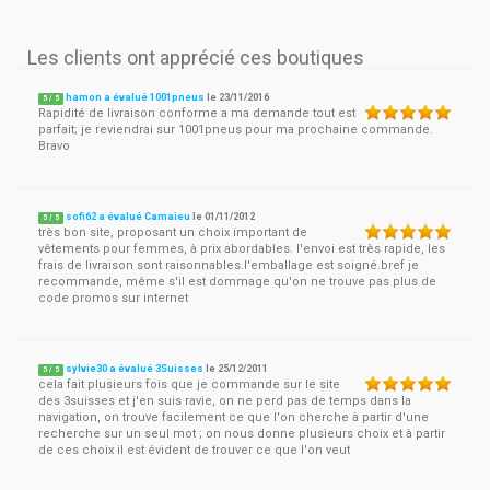
Les clients ont apprécié ces boutiques
hamon a évalué 1001pneus
le
23/11/2016
5
/
5
Rapidité de livraison conforme a ma demande tout est
parfait; je reviendrai sur 1001pneus pour ma prochaine commande.
Bravo
sofi62 a évalué Camaieu
le
01/11/2012
5
/
5
très bon site, proposant un choix important de
vêtements pour femmes, à prix abordables. l'envoi est très rapide, les
frais de livraison sont raisonnables.l'emballage est soigné.bref je
recommande, même s'il est dommage qu'on ne trouve pas plus de
code promos sur internet
sylvie30 a évalué 3Suisses
le
25/12/2011
5
/
5
cela fait plusieurs fois que je commande sur le site
des 3suisses et j'en suis ravie, on ne perd pas de temps dans la
navigation, on trouve facilement ce que l'on cherche à partir d'une
recherche sur un seul mot ; on nous donne plusieurs choix et à partir
de ces choix il est évident de trouver ce que l'on veut