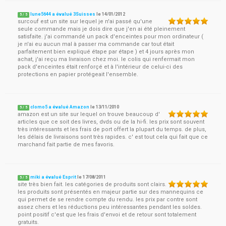
lune5644 a évalué 3Suisses
le
14/01/2012
5
/
5
surcouf est un site sur lequel je n'ai passé qu'une
seule commande mais je dois dire que j'en ai été pleinement
satisfaite. j'ai commandé un pack d'enceintes pour mon ordinateur (
je n'ai eu aucun mal à passer ma commande car tout était
parfaitement bien expliqué étape par étape ) et 4 jours après mon
achat, j'ai reçu ma livraison chez moi. le colis qui renfermait mon
pack d'enceintes était renforçé et à l'intérieur de celui-ci des
protections en papier protégeait l'ensemble.
clomo5 a évalué Amazon
le
13/11/2010
5
/
5
amazon est un site sur lequel on trouve beaucoup d'
articles que ce soit des livres, dvds ou de la hi-fi. les prix sont souvent
très intéressants et les frais de port offert la plupart du temps. de plus,
les délais de livraisons sont très rapides. c' est tout cela qui fait que ce
marchand fait partie de mes favoris.
miki a évalué Esprit
le
17/08/2011
5
/
5
site très bien fait. les catégories de produits sont clairs.
les produits sont présentés en majeur partie sur des mannequins ce
qui permet de se rendre compte du rendu. les prix par contre sont
assez chers et les réductions peu intéressantes pendant les soldes.
point positif c'est que les frais d'envoi et de retour sont totalement
gratuits.