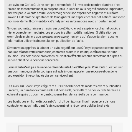
Les avis sur CeriseClub ne sont pas rémunérés, à l'inverse de nombre d'autres sites.
En cas de mécontentement, la propension à laisser un avis négatif est donc importante,
motivée par la volonté naturelle de témoigner de son expérience négative et à le faire
savoir. La démarche spontanée de témoigner d'une expérience d'achat satisfaisante est
moins évidente. Il convient donc d'analyser les informations avec un certain recul.
Si vous souhaitez laisser un avis sur Love2Recycle, votre expérience d'achat doit être
réelle, correctement rédigée. Les propos insultants, diffamatoires, (l'utilisation par
exemple de mots tels que
arnaque
,
escroquerie
), les avis qui n'apporteraient aucune
information utile entraîneront la non publication de l'avis.
Si vous vous apprêtez à laisser un avis négatif sur Love2Recycle parce que vous n'êtes
pas satisfait de votre commande, contactez d'abord la boutique afin de trouver une
solution. Bon nombre de problèmes peuvent en effet être résolus directement auprès du
service client de la boutique concernée.
CeriseClub
n'est pas le service client du site Love2Recycle
. Pour toute question sur
une commande, seule la boutique est apte à vous apporter une réponse et c'est elle
seule qui doit être contactée via son service client.
Les avis sur Love2Recycle figurant sur CeriseClub ont été modérés avant publication.
En outre, un numéro de commande est demandé, permettant de pouvoir vérifier le cas
échéant auprès du commerçant concerné l'existence réelle de la commande.
Les boutiques en ligne disposent d'un droit de réponse. Il suffit pour cela de nous
contacter en nous indiquant l'avis concerné, et la réponse à publier à cet avis.