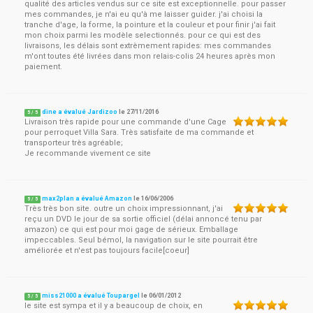
qualité des articles vendus sur ce site est exceptionnelle. pour passer
mes commandes, je n'ai eu qu'à me laisser guider. j'ai choisi la
tranche d'age, la forme, la pointure et la couleur et pour finir j'ai fait
mon choix parmi les modèle selectionnés. pour ce qui est des
livraisons, les délais sont extrèmement rapides: mes commandes
m'ont toutes été livrées dans mon relais-colis 24 heures après mon
paiement.
dine a évalué Jardizoo
le
27/11/2016
5
/
5
Livraison très rapide pour une commande d'une Cage
pour perroquet Villa Sara. Très satisfaite de ma commande et
transporteur très agréable;
Je recommande vivement ce site
max2plan a évalué Amazon
le
16/06/2006
5
/
5
Très très bon site. outre un choix impressionnant, j'ai
reçu un DVD le jour de sa sortie officiel (délai annoncé tenu par
amazon) ce qui est pour moi gage de sérieux. Emballage
impeccables. Seul bémol, la navigation sur le site pourrait être
améliorée et n'est pas toujours facile[coeur]
miss21000 a évalué Toupargel
le
06/01/2012
5
/
5
le site est sympa et il y a beaucoup de choix, en