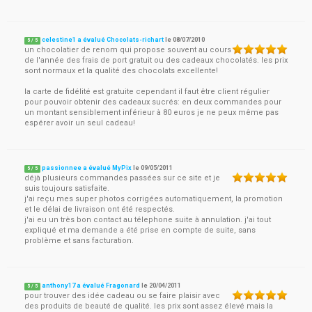
celestine1 a évalué Chocolats-richart
le
08/07/2010
5
/
5
un chocolatier de renom qui propose souvent au cours
de l'année des frais de port gratuit ou des cadeaux chocolatés. les prix
sont normaux et la qualité des chocolats excellente!
la carte de fidélité est gratuite cependant il faut être client régulier
pour pouvoir obtenir des cadeaux sucrés: en deux commandes pour
un montant sensiblement inférieur à 80 euros je ne peux même pas
espérer avoir un seul cadeau!
passionnee a évalué MyPix
le
09/05/2011
5
/
5
déjà plusieurs commandes passées sur ce site et je
suis toujours satisfaite.
j'ai reçu mes super photos corrigées automatiquement, la promotion
et le délai de livraison ont été respectés.
j'ai eu un très bon contact au télephone suite à annulation. j'ai tout
expliqué et ma demande a été prise en compte de suite, sans
problème et sans facturation.
anthony17 a évalué Fragonard
le
20/04/2011
5
/
5
pour trouver des idée cadeau ou se faire plaisir avec
des produits de beauté de qualité. les prix sont assez élevé mais la