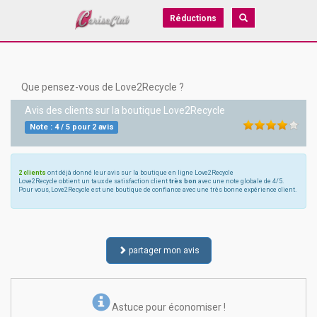
Réductions
Que pensez-vous de Love2Recycle ?
Avis des clients sur la boutique
Love2Recycle
Note :
4
/
5
pour
2
avis
2 clients
ont déjà donné leur avis sur la boutique en ligne Love2Recycle
Love2Recycle obtient un taux de satisfaction client
très bon
avec une note globale de 4/5.
Pour vous, Love2Recycle est une boutique de confiance avec une très bonne expérience client.
partager mon avis
Astuce pour économiser !