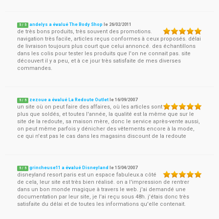
andelys a évalué The Body Shop
le
26/02/2011
5
/
5
de très bons produits, très souvent des promotions.
navigation très facile, articles reçus conformes à ceux proposés. délai
de livraison toujours plus court que celui annoncé. des échantillons
dans les colis pour tester les produits que l'on ne connait pas. site
découvert il y a peu, et à ce jour très satisfaite de mes diverses
commandes.
zezoue a évalué La Redoute Outlet
le
16/09/2007
5
/
5
un site où on peut faire des affaires, où les articles sont
plus que soldés, et toutes l'année, la qualité est la même que sur le
site de la redoute, sa maison mère, donc le service après-vente aussi,
on peut même parfois y dénicher des vêtements encore à la mode,
ce qui n'est pas le cas dans les magasins discount de la redoute
grincheuse11 a évalué Disneyland
le
15/04/2007
5
/
5
disneyland resort paris est un espace fabuleux.a côté
de cela, leur site est très bien réalisé. on a l'impression de rentrer
dans un bon monde magique à travers le web. j'ai demandé une
documentation par leur site, je l'ai reçu sous 48h. j'étais donc très
satisfaite du délai et de toutes les informations qu'elle contenait.