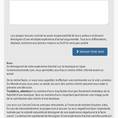
Les propos laissés sont de la seule responsabilité de leurs auteurs et doivent
témoigner d'une véritable expérience d'achat argumentée. Tout avis diffamatoire,
déplacé, contraire aux bonnes moeurs ou fictif ne sera pas publié
laisser mon avis
Note :
En témoignant de votre expérience d'achat sur la boutique en ligne
lumieresdumonde.com, vous permettez aux futurs clients d'être informé avant un
achat.
De la même façon, si vous vous apprêtez à effectuer une commande sur le site Lumières
Du Monde et que vous avez un doute, les avis des autres clients peuvent vous aider à
prendre une décision.
Toutefois, attention !
un nombre d'avis trop faible n'est pas forcément révélateur de la
fiabilité d'une boutique. Seul un nombre d'avis important peut donner une image juste
de la satisfaction des clients d'une boutique.
Les avis sur CeriseClub ne sont pas rémunérés, à l'inverse de nombre d'autres sites.
En cas de mécontentement, la propension à laisser un avis négatif est donc importante,
motivée par la volonté naturelle de témoigner de son expérience négative et à le faire
savoir. La démarche spontanée de témoigner d'une expérience d'achat satisfaisante est