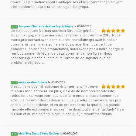
trouve. les promotions sont avantageuses et les commandes arrivent
très rapidement, dans un emballage très sympa.
Jacques Cléman a évalué Esprit Rugby
le
05/02/2016
5
/
5
Je suis Jacques Cléman nouveau Directeur général
d'Esprit Rugby, site que nous avons repris le 3 novembre 2015. Nous
avons pris contact avec cette cliente insatisfaite qui avait laissé un
commentaire similaire sur le site Custplace. Bien que ce litige
concerne les anciens propriétaires, nous avons pris à notre charge le
remboursement intégral de cette commande non livrée. Nous
espérons que cette cliente aura l'amablité de signaler que ce
problème est résolu.
ievy a évalué Outiror
le
03/06/2012
5
/
5
c'est un site que j'affectionne énormément, j'y trouve
toujours mon bonheur. en plus, il existe de nombreux codes de
réductions qui vous permettent de faire encore plus d'économies
et/ou de recevoir des cadeaux en plus de votre commande. les prix
sont plus qu'abordable, et en ce qui concerne la qualité, en grande
majorité elle est bonne, mais comme dans tout site de "gadgets" il y a
du bon et du moins bon. c'est un site que je recommanderais.
elodi49 a évalué Yves Rocher
le
06/07/2007
5
/
5