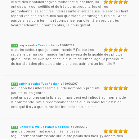
le site des laboratoires yves rocher est super bien, ils
ont des prix compétitifs et de très bons produits. les offres
promotionnelles sont très interressante et avatageuse. le service client
répond vite et bien à toutes nos questions. dommage qu'ils ne livrent
pas vers les dom tom. ils récompense leur clientèle avec de très
beaux cadeaux au choix en plus, ils nous gâtent.
ievy a évalué Yves Rocher
le
13/04/2011
5
/
5
site très sérieux que je recommande !! j'ai été très
satisfaite de ma commande, tant au niveau de la qualité des photos,
que du délai de livraison et de la qualité de emballage. la procédure
du transfert des photos est simple, c'est vraiment un bon site !!
cat014 a évalué Yves Rocher
le
16/07/2007
5
/
5
réduction très intéressante sur de nombreux produits
pour tous les genres
sont un peu long sur la livraison mais ceci est indiqué au moment de
la commande. site à recommander sans aucun souci tout est bien
expliqué il n'y a que suivre les indications sur le site.
lune5644 a évalué Palais Des Thés
le
17/02/2012
5
/
5
grande consommatrice de thés, je passe
régulièrement commande sur le site palais des thés. j'y achète des