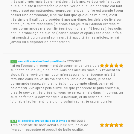
thés parfumés mais également des thés blanc, vert ou noir. je trouve
que sur le site il est très facile de trouver ce que l'on cherche car tout
y est classé par catégories. heureusement car l'offre est grande ! pour
passer une commande, il ne me faut que quelques minutes, c'est
très simple il suffit de procéder étape par étape. les délais de livraison
ont toujours été respectés (je choisis toujours la livraison express et
mes commandes me sont livrées à domiclie en 48 heures ). les colis
ont un emballage de qualité ( carton solide et épais ) et à chaque fois
j'ai constaté qu'un grand soin avait été apporté à mes articles, je n'ai
jamais eu à déplorer de détérioration.
ramzi08 a évalué Boutique-Plus
le
02/05/2007
5
/
5
j'ai eu l'occasion récemment de commander un article
sur cette boutique, je ne le trouvais pas ailleurs mais eux l'avaient en
stock. j'ai envoyé un mail pour m'en assurer, une réponse m'a été
retourné dans les 2h. ils avaient bien l'article en stock, je passe
commande (assez simple : création du compte client, panier et
paiement). 72h après j'étais livré. ce que j'apprécie le plus chez eux,
c'est le service, très présent : vous ne serez jamais dans l'inconnu. un
suivi parfait de la commande à la livraison, et un service client
joignable facilement. lors d'un prochain achat, je saurai ou aller
liliane069 a évalué Maison Et Styles
le
05/10/2017
5
/
5
Très contente de mon achat sur ce site, délai de
livraison respectée et produit de belle qualité.