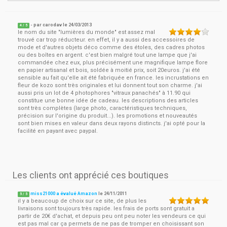
- par
carodav
le
24/03/2013
4
/ 5
le nom du site "lumières du monde" est assez mal
trouvé car trop réducteur. en effet, il y a aussi des accessoires de
mode et d'autres objets déco comme des étoles, des cadres photos
ou des boîtes en argent. c'est bien malgré tout une lampe que j'ai
commandée chez eux, plus précisément une magnifique lampe flore
en papier artisanal et bois, soldée à moitié prix, soit 20euros. j'ai été
sensible au fait qu'elle ait été fabriquée en france. les incrustations en
fleur de kozo sont très originales et lui donnent tout son charme. j'ai
aussi pris un lot de 4 photophores "vitraux panachés" à 11.90 qui
constitue une bonne idée de cadeau. les descriptions des articles
sont très complètes (large photo, caractéristiques techniques,
précision sur l'origine du produit...). les promotions et nouveautés
sont bien mises en valeur dans deux rayons distincts. j'ai opté pour la
facilité en payant avec paypal.
Les clients ont apprécié ces boutiques
miss21000 a évalué Amazon
le
24/11/2011
5
/
5
il y a beaucoup de choix sur ce site, de plus les
livraisons sont toujours très rapide. les frais de ports sont gratuit a
partir de 20€ d'achat, et depuis peu ont peu noter les vendeurs ce qui
est pas mal car ça permets de ne pas de tromper en choisissant son