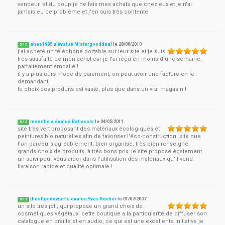
vendeur. et du coup je ne fais mes achats que chez eux et je n'ai
jamais eu de problème et j'en suis très contente
ahes1985 a évalué Mistergooddeal
le
28/06/2010
5
/
5
j'ai acheté un téléphone portable sur leur site et je suis
très satisfaite de mon achat car je l'ai reçu en moins d'une semaine,
parfaitement emballé !
il y a plusieurs mode de paiement, on peut avoir une facture en le
demandant.
le choix des produits est vaste, plus que dans un vrai magasin !
meonho a évalué Batiecolo
le
04/05/2011
5
/
5
site très vert proposant des matériaux écologiques et
peintures bio naturelles afin de favoriser l'éco-construction. site que
l'on parcours agréablement, bien organisé, très bien renseigné.
grands choix de produits, à très bons prix. le site propose également
un suivi pour vous aider dans l'utilisation des matériaux qu'il vend.
livraison rapide et qualité optimale !
thestupiddwarf a évalué Yves Rocher
le
01/07/2007
5
/
5
un site très joli, qui propose un grand choix de
cosmétiques végétaux. cette boutique a la particularité de diffuser son
catalogue en braille et en audio, ce qui est une excellente initiative je