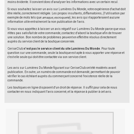
moins évidente. Il convient donc d'analyser les informations avec un certain recul.
Si vous souhaitez laisser un avis sur Lumières Du Monde, votre expérience d'achat doit
être réelle, correctement rédigée. Les propos insultants, diffamatoires, (l'utilisation par
exemple de mots tels que
arnaque
,
escroquerie
), les avis qui n'apporteraient aucune
information utile entraîneront la non publication de l'avis.
Si vous vous apprêtez à laisser un avis négatif sur Lumières Du Monde parce que vous
n'êtes pas satisfait de votre commande, contactez d'abord la boutique afin de trouver
une solution. Bon nombre de problèmes peuvent en effet être résolus directement
auprès du service client de la boutique concernée.
CeriseClub
n'est pas le service client du site Lumières Du Monde
. Pour toute
question sur une commande, seule la boutique est apte à vous apporter une réponse et
c'est elle seule qui doit être contactée via son service client.
Les avis sur Lumières Du Monde figurant sur CeriseClub ont été modérés avant
publication. En outre, un numéro de commande est demandé, permettant de pouvoir
vérifier le cas échéant auprès du commerçant concerné l'existence réelle de la
commande.
Les boutiques en ligne disposent d'un droit de réponse. Il suffit pour cela de nous
contacter en nous indiquant l'avis concerné, et la réponse à publier à cet avis.