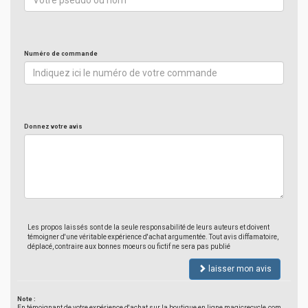
Numéro de commande
Donnez votre avis
Les propos laissés sont de la seule responsabilité de leurs auteurs et doivent
témoigner d'une véritable expérience d'achat argumentée. Tout avis diffamatoire,
déplacé, contraire aux bonnes moeurs ou fictif ne sera pas publié
laisser mon avis
Note :
En témoignant de votre expérience d'achat sur la boutique en ligne magicrecycle.com,