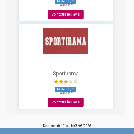
Note :
5
/
5
1 avis client
voir tous les avis
Sportirama
Note :
3
/
5
1 avis client
voir tous les avis
Dernière mise à jour le
08/08/2026