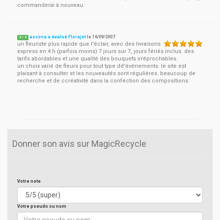
commanderai à nouveau.
ascona a évalué Florajet
le
16/09/2007
5
/
5
un fleuriste plus rapide que l'éclair, avec des livraisons
express en 4 h (parfois moins) 7 jours sur 7, jours fériés inclus. des
tarifs abordables et une qualité des bouquets irréprochables.
un choix varié de fleurs pour tout type dd'événements. le site est
plaisant à consulter et les nouveautés sont régulières. beaucoup de
recherche et de ccréativité dans la conféction des compositions.
Donner son avis sur MagicRecycle
Votre note
Votre pseudo ou nom