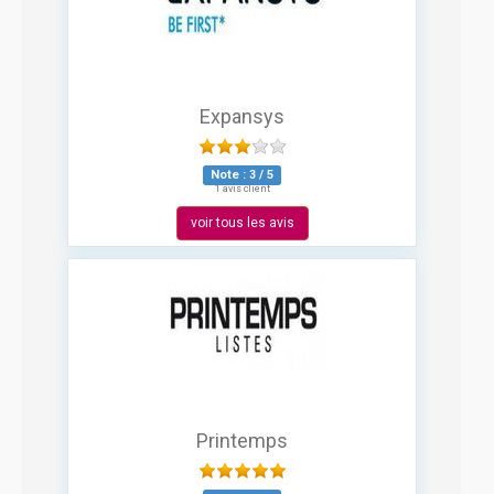
Expansys
Note :
3
/
5
1 avis client
voir tous les avis
Printemps