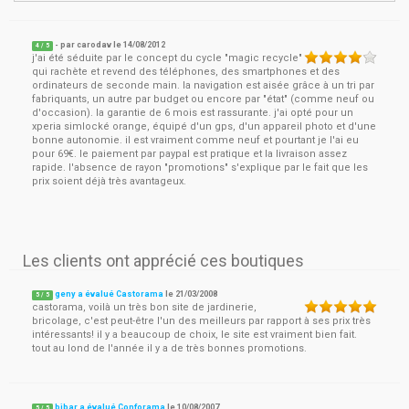
- par
carodav
le
14/08/2012
4
/ 5
j'ai été séduite par le concept du cycle "magic recycle"
qui rachète et revend des téléphones, des smartphones et des
ordinateurs de seconde main. la navigation est aisée grâce à un tri par
fabriquants, un autre par budget ou encore par "état" (comme neuf ou
d'occasion). la garantie de 6 mois est rassurante. j'ai opté pour un
xperia simlocké orange, équipé d'un gps, d'un appareil photo et d'une
bonne autonomie. il est vraiment comme neuf et pourtant je l'ai eu
pour 69€. le paiement par paypal est pratique et la livraison assez
rapide. l'absence de rayon "promotions" s'explique par le fait que les
prix soient déjà très avantageux.
Les clients ont apprécié ces boutiques
geny a évalué Castorama
le
21/03/2008
5
/
5
castorama, voilà un très bon site de jardinerie,
bricolage, c'est peut-être l'un des meilleurs par rapport à ses prix très
intéressants! il y a beaucoup de choix, le site est vraiment bien fait.
tout au lond de l'année il y a de très bonnes promotions.
bibar a évalué Conforama
le
10/08/2007
5
/
5