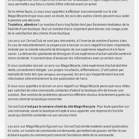
vous permettez aux futurs clients d'être informé avant un achat.
De la même façon, si vous vous apprêtez à effectuer une commande sur le site
MagicRecycle et que vous avez un doute, les avis des autres clients peuvent vous aider
à prendre une décision.
Toutefois, attention !
un nombre d'avis trop faible n'est pas forcément révélateur de la
fiabilité d'une boutique. Seul un nombre d'avis important peut donner une image juste
de la satisfaction des clients d'une boutique.
Les avis sur CeriseClub ne sont pas rémunérés, à l'inverse de nombre d'autres sites.
En cas de mécontentement, la propension à laisser un avis négatif est donc importante,
motivée par la volonté naturelle de témoigner de son expérience négative et à le faire
savoir. La démarche spontanée de témoigner d'une expérience d'achat satisfaisante est
moins évidente. Il convient donc d'analyser les informations avec un certain recul.
Si vous souhaitez laisser un avis sur MagicRecycle, votre expérience d'achat doit être
réelle, correctement rédigée. Les propos insultants, diffamatoires, (l'utilisation par
exemple de mots tels que
arnaque
,
escroquerie
), les avis qui n'apporteraient aucune
information utile entraîneront la non publication de l'avis.
Si vous vous apprêtez à laisser un avis négatif sur MagicRecycle parce que vous n'êtes
pas satisfait de votre commande, contactez d'abord la boutique afin de trouver une
solution. Bon nombre de problèmes peuvent en effet être résolus directement auprès du
service client de la boutique concernée.
CeriseClub
n'est pas le service client du site MagicRecycle
. Pour toute question sur
une commande, seule la boutique est apte à vous apporter une réponse et c'est elle
seule qui doit être contactée via son service client.
Les avis sur MagicRecycle figurant sur CeriseClub ont été modérés avant publication.
En outre, un numéro de commande est demandé, permettant de pouvoir vérifier le cas
échéant auprès du commerçant concerné l'existence réelle de la commande.