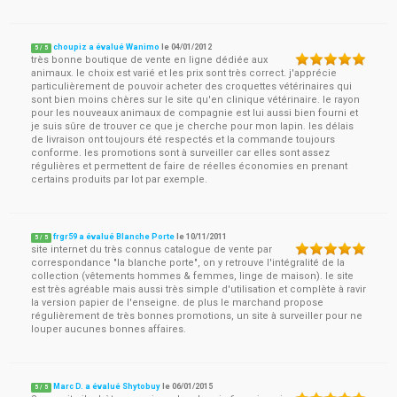
choupiz a évalué Wanimo
le
04/01/2012
5
/
5
très bonne boutique de vente en ligne dédiée aux
animaux. le choix est varié et les prix sont très correct. j'apprécie
particulièrement de pouvoir acheter des croquettes vétérinaires qui
sont bien moins chères sur le site qu'en clinique vétérinaire. le rayon
pour les nouveaux animaux de compagnie est lui aussi bien fourni et
je suis sûre de trouver ce que je cherche pour mon lapin. les délais
de livraison ont toujours été respectés et la commande toujours
conforme. les promotions sont à surveiller car elles sont assez
régulières et permettent de faire de réelles économies en prenant
certains produits par lot par exemple.
frgr59 a évalué Blanche Porte
le
10/11/2011
5
/
5
site internet du très connus catalogue de vente par
correspondance "la blanche porte", on y retrouve l'intégralité de la
collection (vêtements hommes & femmes, linge de maison). le site
est très agréable mais aussi très simple d'utilisation et complète à ravir
la version papier de l'enseigne. de plus le marchand propose
régulièrement de très bonnes promotions, un site à surveiller pour ne
louper aucunes bonnes affaires.
Marc D. a évalué Shytobuy
le
06/01/2015
5
/
5