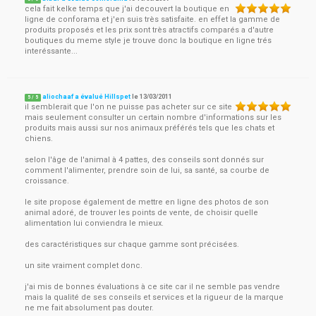
cela fait kelke temps que j'ai decouvert la boutique en
ligne de conforama et j'en suis très satisfaite. en effet la gamme de
produits proposés et les prix sont très atractifs comparés a d'autre
boutiques du meme style je trouve donc la boutique en ligne trés
interéssante...
aliochaaf a évalué Hillspet
le
13/03/2011
5
/
5
il semblerait que l'on ne puisse pas acheter sur ce site
mais seulement consulter un certain nombre d'informations sur les
produits mais aussi sur nos animaux préférés tels que les chats et
chiens.
selon l'âge de l'animal à 4 pattes, des conseils sont donnés sur
comment l'alimenter, prendre soin de lui, sa santé, sa courbe de
croissance.
le site propose également de mettre en ligne des photos de son
animal adoré, de trouver les points de vente, de choisir quelle
alimentation lui conviendra le mieux.
des caractéristiques sur chaque gamme sont précisées.
un site vraiment complet donc.
j'ai mis de bonnes évaluations à ce site car il ne semble pas vendre
mais la qualité de ses conseils et services et la rigueur de la marque
ne me fait absolument pas douter.