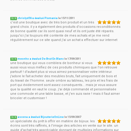
chrislyd56 a évalué Pixmania
le
15/11/2011
5
/
5
c'est une boutique avec de très bon produit et un très
grand choix. il y a également des produits d'occasions reconditionnés
de bonne qualité car ils sont quasi neuf et ils ont juste été réparés.
jusqu'ici j'ai toujours été contente de mes achats et je me rend
régulièrement sur ce site quand j'ai un achat a effectuer sur internet
meonho a évalué De Brut En Blanc
le
17/09/2011
5
/
5
une boutique qui vous comblera de bonheur si vous
aussi vous vous méfiez de ces produits chimiques que l'on retrouve
partout! ! d'autant plus si vous aimez personnaliser votre intérieur.
j'adore le fait acheter des meubles bruts, fait uniquement de bois et
du travail de l'homme. seule ombre au tableau, les prix et les frais de
port qui évidemment sont assez conséquents... mais je vous assure
que la qualité en vaut le coup. j'ai déjà commandé et personnalisée
une commode et une table basse, et j'en suis ravie ! mais il faut aimer
bricoler et customiser !
ascona a évalué BijouterieOnLine
le
15/09/2007
5
/
5
un spécialiste du prêt à offrir en matière de bijoux. les
écrins sont très raffinés, à l'image des articles en vente sur le site. un
guide d'achat très appréciable donnant de multiples informations sur