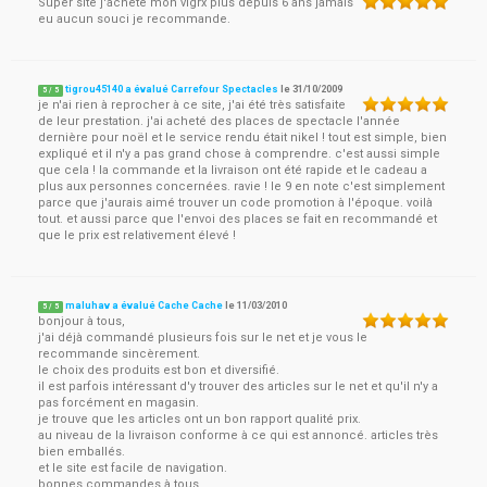
Super site j'achète mon vigrx plus depuis 6 ans jamais
eu aucun souci je recommande.
tigrou45140 a évalué Carrefour Spectacles
le
31/10/2009
5
/
5
je n'ai rien à reprocher à ce site, j'ai été très satisfaite
de leur prestation. j'ai acheté des places de spectacle l'année
dernière pour noël et le service rendu était nikel ! tout est simple, bien
expliqué et il n'y a pas grand chose à comprendre. c'est aussi simple
que cela ! la commande et la livraison ont été rapide et le cadeau a
plus aux personnes concernées. ravie ! le 9 en note c'est simplement
parce que j'aurais aimé trouver un code promotion à l'époque. voilà
tout. et aussi parce que l'envoi des places se fait en recommandé et
que le prix est relativement élevé !
maluhav a évalué Cache Cache
le
11/03/2010
5
/
5
bonjour à tous,
j'ai déjà commandé plusieurs fois sur le net et je vous le
recommande sincèrement.
le choix des produits est bon et diversifié.
il est parfois intéressant d'y trouver des articles sur le net et qu'il n'y a
pas forcément en magasin.
je trouve que les articles ont un bon rapport qualité prix.
au niveau de la livraison conforme à ce qui est annoncé. articles très
bien emballés.
et le site est facile de navigation.
bonnes commandes à tous,