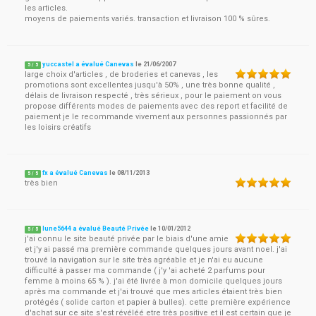
les articles.
moyens de paiements variés. transaction et livraison 100 % sûres.
yuccastel a évalué Canevas
le
21/06/2007
5
/
5
large choix d'articles , de broderies et canevas , les
promotions sont excellentes jusqu'à 50% , une très bonne qualité ,
délais de livraison respecté , très sérieux , pour le paiement on vous
propose différents modes de paiements avec des report et facilité de
paiement je le recommande vivement aux personnes passionnés par
les loisirs créatifs
fx a évalué Canevas
le
08/11/2013
5
/
5
très bien
lune5644 a évalué Beauté Privée
le
10/01/2012
5
/
5
j'ai connu le site beauté privée par le biais d'une amie
et j'y ai passé ma première commande quelques jours avant noel. j'ai
trouvé la navigation sur le site très agréable et je n'ai eu aucune
difficulté à passer ma commande ( j'y 'ai acheté 2 parfums pour
femme à moins 65 % ). j'ai été livrée à mon domicile quelques jours
après ma commande et j'ai trouvé que mes articles étaient très bien
protégés ( solide carton et papier à bulles). cette première expérience
d'achat sur ce site s'est révéléé etre très positive et il est certain que je