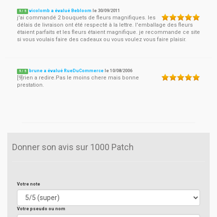
vicolomb a évalué Bebloom
le
30/09/2011
5
/
5
j'ai commandé 2 bouquets de fleurs magnifiques. les
délais de livraison ont été respecté à la lettre. l'emballage des fleurs
étaient parfaits et les fleurs étaient magnifique. je recommande ce site
si vous voulais faire des cadeaux ou vous voulez vous faire plaisir.
brune a évalué RueDuCommerce
le
10/08/2006
5
/
5
[9]rien a redire.Pas le moins chere mais bonne
prestation.
Donner son avis sur 1000 Patch
Votre note
Votre pseudo ou nom