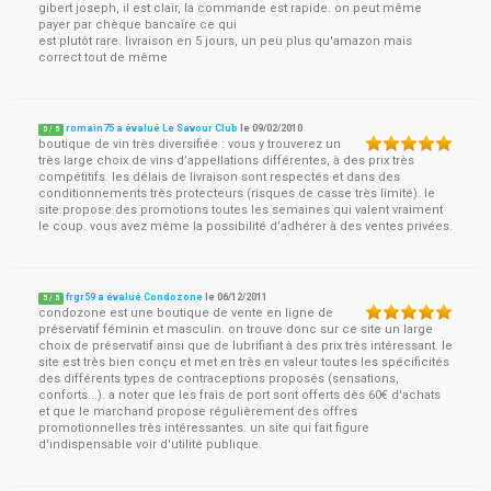
gibert joseph, il est clair, la commande est rapide. on peut même
payer par chèque bancaire ce qui
est plutôt rare. livraison en 5 jours, un peu plus qu'amazon mais
correct tout de même
romain75 a évalué Le Savour Club
le
09/02/2010
5
/
5
boutique de vin très diversifiée : vous y trouverez un
très large choix de vins d’appellations différentes, à des prix très
compétitifs. les délais de livraison sont respectés et dans des
conditionnements très protecteurs (risques de casse très limité). le
site propose des promotions toutes les semaines qui valent vraiment
le coup. vous avez même la possibilité d’adhérer à des ventes privées.
frgr59 a évalué Condozone
le
06/12/2011
5
/
5
condozone est une boutique de vente en ligne de
préservatif féminin et masculin. on trouve donc sur ce site un large
choix de préservatif ainsi que de lubrifiant à des prix très intéressant. le
site est très bien conçu et met en très en valeur toutes les spécificités
des différents types de contraceptions proposés (sensations,
conforts...). a noter que les frais de port sont offerts dès 60€ d'achats
et que le marchand propose régulièrement des offres
promotionnelles très intéressantes. un site qui fait figure
d'indispensable voir d'utilité publique.