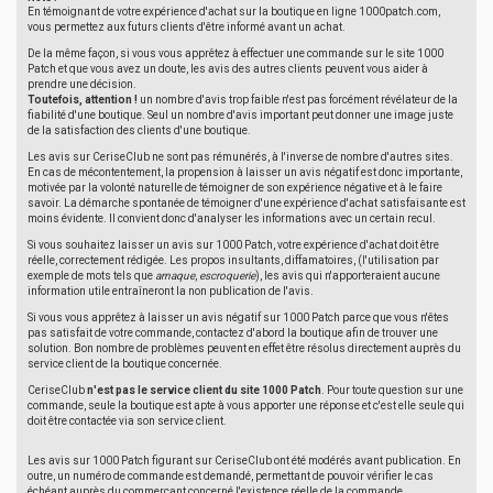
En témoignant de votre expérience d'achat sur la boutique en ligne 1000patch.com,
vous permettez aux futurs clients d'être informé avant un achat.
De la même façon, si vous vous apprêtez à effectuer une commande sur le site 1000
Patch et que vous avez un doute, les avis des autres clients peuvent vous aider à
prendre une décision.
Toutefois, attention !
un nombre d'avis trop faible n'est pas forcément révélateur de la
fiabilité d'une boutique. Seul un nombre d'avis important peut donner une image juste
de la satisfaction des clients d'une boutique.
Les avis sur CeriseClub ne sont pas rémunérés, à l'inverse de nombre d'autres sites.
En cas de mécontentement, la propension à laisser un avis négatif est donc importante,
motivée par la volonté naturelle de témoigner de son expérience négative et à le faire
savoir. La démarche spontanée de témoigner d'une expérience d'achat satisfaisante est
moins évidente. Il convient donc d'analyser les informations avec un certain recul.
Si vous souhaitez laisser un avis sur 1000 Patch, votre expérience d'achat doit être
réelle, correctement rédigée. Les propos insultants, diffamatoires, (l'utilisation par
exemple de mots tels que
arnaque
,
escroquerie
), les avis qui n'apporteraient aucune
information utile entraîneront la non publication de l'avis.
Si vous vous apprêtez à laisser un avis négatif sur 1000 Patch parce que vous n'êtes
pas satisfait de votre commande, contactez d'abord la boutique afin de trouver une
solution. Bon nombre de problèmes peuvent en effet être résolus directement auprès du
service client de la boutique concernée.
CeriseClub
n'est pas le service client du site 1000 Patch
. Pour toute question sur une
commande, seule la boutique est apte à vous apporter une réponse et c'est elle seule qui
doit être contactée via son service client.
Les avis sur 1000 Patch figurant sur CeriseClub ont été modérés avant publication. En
outre, un numéro de commande est demandé, permettant de pouvoir vérifier le cas
échéant auprès du commerçant concerné l'existence réelle de la commande.