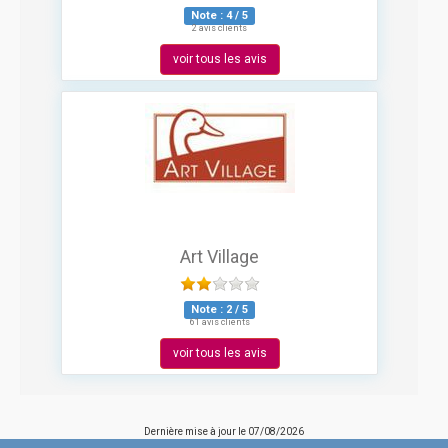
Note :
4
/
5
2 avis clients
voir tous les avis
Art Village
Note :
2
/
5
61 avis clients
voir tous les avis
Dernière mise à jour le
07/08/2026