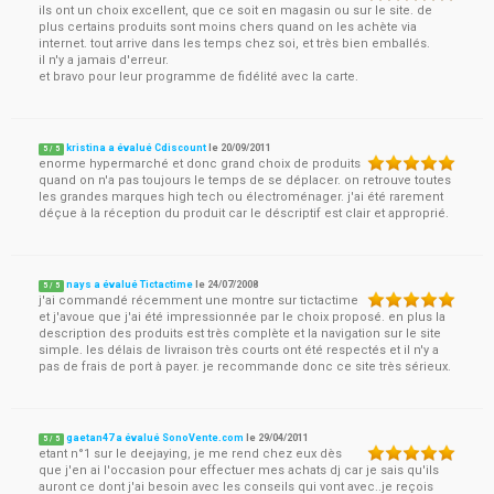
ils ont un choix excellent, que ce soit en magasin ou sur le site. de
plus certains produits sont moins chers quand on les achète via
internet. tout arrive dans les temps chez soi, et très bien emballés.
il n'y a jamais d'erreur.
et bravo pour leur programme de fidélité avec la carte.
kristina a évalué Cdiscount
le
20/09/2011
5
/
5
enorme hypermarché et donc grand choix de produits
quand on n'a pas toujours le temps de se déplacer. on retrouve toutes
les grandes marques high tech ou électroménager. j'ai été rarement
déçue à la réception du produit car le déscriptif est clair et approprié.
nays a évalué Tictactime
le
24/07/2008
5
/
5
j'ai commandé récemment une montre sur tictactime
et j'avoue que j'ai été impressionnée par le choix proposé. en plus la
description des produits est très complète et la navigation sur le site
simple. les délais de livraison très courts ont été respectés et il n'y a
pas de frais de port à payer. je recommande donc ce site très sérieux.
gaetan47 a évalué SonoVente.com
le
29/04/2011
5
/
5
etant n°1 sur le deejaying, je me rend chez eux dès
que j'en ai l'occasion pour effectuer mes achats dj car je sais qu'ils
auront ce dont j'ai besoin avec les conseils qui vont avec..je reçois