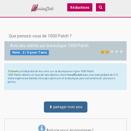
Réductions
Que pensez-vous de 1000 Patch ?
Avis des clients sur la boutique
1000 Patch
Note :
2
/
5
pour
7
avis
7 clients
ont déjà donné leur avis sur la boutique en ligne 1000 Patch
1000 Patch obtient un taux de satisfaction client
insuffisant
avec une note globale de 2/5.
Votre expérience d'achat n'est pas optimum et la boutique pourrait améliorer plusieurs
points.
partager mon avis
Astuce pour économiser !