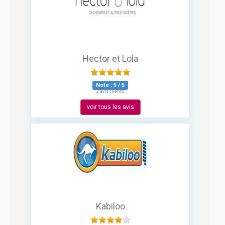
Hector et Lola
Note :
5
/
5
2 avis clients
voir tous les avis
Kabiloo