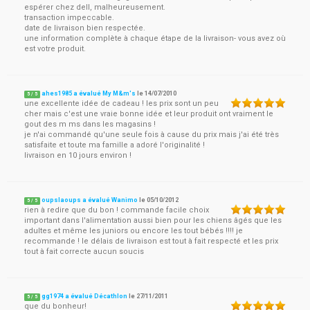
espérer chez dell, malheureusement.
transaction impeccable.
date de livraison bien respectée.
une information complète à chaque étape de la livraison- vous avez où
est votre produit.
ahes1985 a évalué My M&m's
le
14/07/2010
5
/
5
une excellente idée de cadeau ! les prix sont un peu
cher mais c'est une vraie bonne idée et leur produit ont vraiment le
gout des m ms dans les magasins !
je n'ai commandé qu'une seule fois à cause du prix mais j'ai été très
satisfaite et toute ma famille a adoré l'originalité !
livraison en 10 jours environ !
oupslaoups a évalué Wanimo
le
05/10/2012
5
/
5
rien à redire que du bon ! commande facile choix
important dans l'alimentation aussi bien pour les chiens âgés que les
adultes et même les juniors ou encore les tout bébés !!!! je
recommande ! le délais de livraison est tout à fait respecté et les prix
tout à fait correcte aucun soucis
gg1974 a évalué Décathlon
le
27/11/2011
5
/
5
que du bonheur!