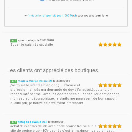
>>
1 réduction disponible pour 1000 Patch
pour vos achats en ligne
- par
marie jo
le
11/01/2018
5
/ 5
Super, je suis très satisfaite
Les clients ont apprécié ces boutiques
moda a évalué Swiss Life
le
30/03/2010
5
/
5
j'ai trouvé le site trés bien conçu, efficace et
professionnel, dés ma demande de devis j'ai aussitôt obtenu un
récapitulatif par mail avec les coordonées du conseiller dont dépend
mon secteur géographique. le starifs me paraissent de bon rapport
qualité prix, je trouve cela vraiment interessant.
tiptopek a évalué Dell
le
04/06/2011
5
/
5
achat d'un écran de 24" avec code promo trouvé sur le
site de cerise club - 10% gagnés c'est le maximum ce qu'on peut