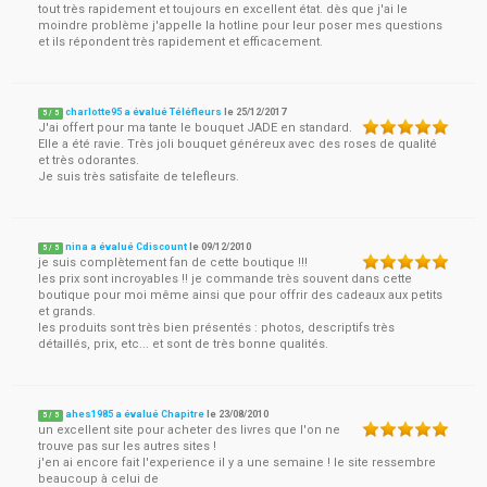
tout très rapidement et toujours en excellent état. dès que j'ai le
moindre problème j'appelle la hotline pour leur poser mes questions
et ils répondent très rapidement et efficacement.
charlotte95 a évalué Téléfleurs
le
25/12/2017
5
/
5
J'ai offert pour ma tante le bouquet JADE en standard.
Elle a été ravie. Très joli bouquet généreux avec des roses de qualité
et très odorantes.
Je suis très satisfaite de telefleurs.
nina a évalué Cdiscount
le
09/12/2010
5
/
5
je suis complètement fan de cette boutique !!!
les prix sont incroyables !! je commande très souvent dans cette
boutique pour moi même ainsi que pour offrir des cadeaux aux petits
et grands.
les produits sont très bien présentés : photos, descriptifs très
détaillés, prix, etc... et sont de très bonne qualités.
ahes1985 a évalué Chapitre
le
23/08/2010
5
/
5
un excellent site pour acheter des livres que l'on ne
trouve pas sur les autres sites !
j'en ai encore fait l'experience il y a une semaine ! le site ressembre
beaucoup à celui de