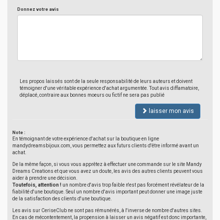
Donnez votre avis
Les propos laissés sont de la seule responsabilité de leurs auteurs et doivent
témoigner d'une véritable expérience d'achat argumentée. Tout avis diffamatoire,
déplacé, contraire aux bonnes moeurs ou fictif ne sera pas publié
laisser mon avis
Note :
En témoignant de votre expérience d'achat sur la boutique en ligne
mandydreamsbijoux.com, vous permettez aux futurs clients d'être informé avant un
achat.
De la même façon, si vous vous apprêtez à effectuer une commande sur le site Mandy
Dreams Creations et que vous avez un doute, les avis des autres clients peuvent vous
aider à prendre une décision.
Toutefois, attention !
un nombre d'avis trop faible n'est pas forcément révélateur de la
fiabilité d'une boutique. Seul un nombre d'avis important peut donner une image juste
de la satisfaction des clients d'une boutique.
Les avis sur CeriseClub ne sont pas rémunérés, à l'inverse de nombre d'autres sites.
En cas de mécontentement, la propension à laisser un avis négatif est donc importante,