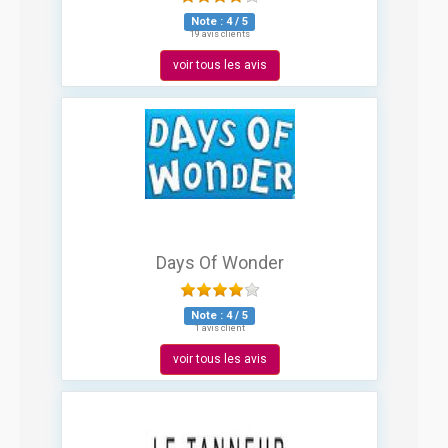
Note :
4
/
5
19 avis clients
voir tous les avis
Days Of Wonder
Note :
4
/
5
1 avis client
voir tous les avis