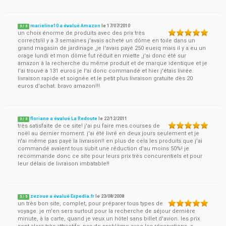
marieline10 a évalué Amazon
le
17/07/2010
5
/
5
un choix énorme de produits avec des prix très
corrects!il y a 3 semaines j'avais acheté un dôme en toile dans un
grand magasin de jardinage ,je l'avais payé 250 eueiq mais il y a eu un
orage lundi et mon dôme fut réduit en miette ,j'ai donc été sur
amazon à la recherche du même produit et de marque identique et je
l'ai trouvé à 131 euros je l'ai donc commandé et hier j'étais livrée.
livraison rapide et soignée et le petit plus livraison gratuite dès 20
euros d'achat. bravo amazon!!!
floriane a évalué La Redoute
le
22/12/2011
5
/
5
très satisfaite de ce site! j'ai pu faire mes courses de
noël au dernier moment. j'ai été livré en deux jours seulement et je
n'ai même pas payé la livraison!! en plus de cela les produits que j'ai
commandé avaient tous subit une réduction d'au moins 50%! je
recommande donc ce site pour leurs prix très concurentiels et pour
leur délais de livraison imbatable!!
zezoue a évalué Expedia.fr
le
23/08/2008
5
/
5
un très bon site, complet, pour préparer tous types de
voyage. je m'en sers surtout pour la recherche de séjour dernière
minute, à la carte, quand je veux un hôtel sans billet d'avion. les prix