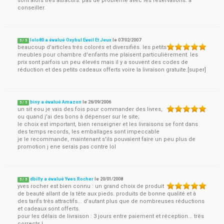
sont alors très attractifs. pas de problème avec les réservations. a
conseiller.
lolo80 a évalué Oxybul Eveil Et Jeux
le
07/02/2007
5
/
5
beaucoup d'articles trés colorés et diversifiés. les petits
meubles pour chambre d'enfants me plaisent particulièrement. les
prix sont parfois un peu élevés mais il y a souvent des codes de
réduction et des petits cadeaux offerts voire la livraison gratuite.[super]
biny a évalué Amazon
le
26/09/2006
5
/
5
un sit eou je vais des fois pour commander des livres,
ou quand j'ai des bons à dépenser sur le site;
le choix est important, bien renseigner et les livraisons se font dans
des temps records, les emballages sont impeccable
je le recommande, maintenant s'ils pouvaient faire un peu plus de
promotion j ene serais pas contre lol
dbilly a évalué Yves Rocher
le
20/01/2008
5
/
5
yves rocher est bien connu : un grand choix de produit
de beauté allant de la tête aux pieds. produits de bonne qualité et à
des tarifs très attractifs... d'autant plus que de nombreuses réductions
et cadeaux sont offerts.
pour les délais de livraison : 3 jours entre paiement et réception... très
corrects !