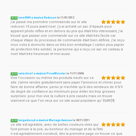
lune5644 a évalué Redcoon
le
11/01/2012
5
/
5
j'ai passé ma première commaende sur le site
redcoon 15 jours avant noel. j'y ai acheté un sac d'épaule pour
appareil photo reflex et en dehors du prix qui était très interessant, j'ai
trouvé que passer une commande sur ce site était très facile car
chaque étape du processus de commande était bien définie. j'ai reçu
mon colis à domicile dans un très bon emballage ( carton plus papier
de protection très solide) .la personne qui a reçu ce sac en cadeau à
noel était très heureuse et moi aussi.
celestine1 a évalué PriceMinister
le
11/11/2006
5
/
5
Vive l'occasion ou même les produits neufs sur ce
site: j'aime vendre gratuitement sans payer l'annonce et chiner pour
faire de bonne affaires: perso je n'achète qu'à des vendeurs de 4.9/5
de degré de confiance au minimum pour éviter les trop grosses
surprises: pour moi vive la culture à prix cassés mais on trouve
vraiment ce que l'on veux sur ce site aussi popûlaire qu' EbAY[9]
langedusud a évalué Mariage Avenue
le
30/11/2011
5
/
5
ce site est agréable, avec de belles couleurs vives qui
font penser à la joie, au bonheur du mariage et de la fête.
il est agréablement construit, dès la première page on trouve ce que