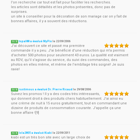
l'on recherche car tout est fait pour faciliter les recherches.
les articles sont détaillés et les photos présentes, donc pas de
surprises.
un site à conseiller pour la décoration de son mariage car on y fait de
bonnes affaires, il y a souvent des réductions.
topal88 a évalué MyPix
le
22/09/2006
5
/
5
J'ai découvert ce site et passé ma première
commande il y a peu. J'ai bénéficié d'une réduction qui m'a permis
d'acheter 500 photos pour seulement 43 euros. La qualité est vraiment
au RDV, qu'il s'agisse du service, du suivi des commandes, des
photos en elles même, et même de l'embllage très soigné! Je suis
ravie!
rustimous a évalué Dr. Pierre Ricaud
le
29/08/2006
5
/
5
Suivez les promos ! Il y a des codes très intéressants,
qui donnent droit à des produits chers habituellement. J'ai ainsi eu
une crème de nuit à 15 euros gratuitement, tout en commandant une
dizaine de produits de consommation courante. J'appelle ça une
bonne affaire ![9]
lola2805 a évalué Kiabi
le
22/09/2011
5
/
5
kiabi est un très bon site avec un large choix de