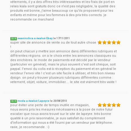
vétements, il y a des offres très intéressantes et les frais de port en
relais kiala sont gratuits donc ce n'est pas négligable, la qualité des
produits est bonne, j'aime beaucoup ce qu'ils proposent pour les
enfants et même pour les femmes à des prix très corrects. je
recommande ce marchand
evaninchca a évalué Ebay
le
17/11/2011
5
/
5
super site de annonce de vente ou de tout autre chose
!
on peut chacun y mettre son annonce dans différentes rubriques et
différentes régions. on a le choix entre les annonces classiques ou
des enchères. le mode de paiements est décidé par le vendeur
(particulier en général), mais le plus souvent c'est soit chèque, soit
paypal. l'envoi du colis est à réception du paiement et en général le
vendeur l'envoi vite ! c'est un site facile à utiliser, et très bon niveau
dysign. on peut y trouver plusieurs rubriques différentes comme :
vetement, objet, voiture, immobilier.... le site est vraiment très vaste !
moda a évalué Lapeyre
le
20/08/2010
5
/
5
pour éviter une perte de temps inutile en magasin,
nous avons pris les mesures nécéssaires à la pose de notre futur
escalier que nous avons trouvé sur le site de lapeyre. trés bonne
qualité à un prix raisonnable, je suis satisfait du complément
d'information qui nous a été fourni par un vendeur par téléphone.
ravie, je recommande. :-)