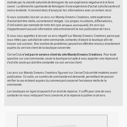
motivée par la volonté naturelle de témoigner de son expérience négative et à le faire
savoir. La démarche spontanée de témoigner d'une expérience d'achat satisfaisante est
moins évidente. Il convient donc d'analyser les informations avec un certain recul.
Si vous souhaitez laisser un avis sur Mandy Dreams Creations, votre expérience
d'achat doit être réelle, correctement rédigée. Les propos insultants, diffamatoires,
(l'utilisation par exemple de mots tels que
arnaque
,
escroquerie
), les avis qui
n'apporteraient aucune information utile entraîneront la non publication de l'avis.
Si vous vous apprêtez à laisser un avis négatif sur Mandy Dreams Creations parce que
vous n'êtes pas satisfait de votre commande, contactez d'abord la boutique afin de
trouver une solution. Bon nombre de problèmes peuvent en effet être résolus directement
auprès du service client de la boutique concernée.
CeriseClub
n'est pas le service client du site Mandy Dreams Creations
. Pour toute
question sur une commande, seule la boutique est apte à vous apporter une réponse et
c'est elle seule qui doit être contactée via son service client.
Les avis sur Mandy Dreams Creations figurant sur CeriseClub ont été modérés avant
publication. En outre, un numéro de commande est demandé, permettant de pouvoir
vérifier le cas échéant auprès du commerçant concerné l'existence réelle de la
commande.
Les boutiques en ligne disposent d'un droit de réponse. Il suffit pour cela de nous
contacter en nous indiquant l'avis concerné, et la réponse à publier à cet avis.