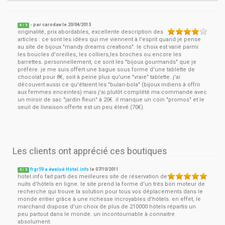
- par
carodav
le
20/04/2013
4
/ 5
originalité, prix abordables, excellente description des
articles : ce sont les idées qui me viennent à l'esprit quand je pense
au site de bijoux "mandy dreams creations". le choix est varié parmi
les boucles d'oreilles, les colliers,les broches ou encore les
barrettes. personnellement, ce sont les "bijoux gourmands" que je
préfère. je me suis offert une bague sous forme d'une tablette de
chocolat pour 8€, soit à peine plus qu'une "vraie" tablette. j'ai
découvert aussi ce qu'étaient les "bulan-bola" (bijoux indiens à offrir
aux femmes enceintes) mais j'ai plutôt complété ma commande avec
un miroir de sac "jardin fleuri" à 20€. il manque un coin "promos" et le
seuil de livraison offerte est un peu élevé (70€).
Les clients ont apprécié ces boutiques
frgr59 a évalué Hotel.info
le
07/10/2011
5
/
5
hotel.info fait parti des meilleures site de réservation de
nuits d'hôtels en ligne. le site prend la forme d'un très bon moteur de
recherche qui trouve la solution pour tous vos déplacements dans le
monde entier grâce à une richesse incroyables d'hôtels. en effet, le
marchand dispose d'un choix de plus de 210000 hôtels répartis un
peu partout dans le monde. un incontournable à connaitre
absolument.