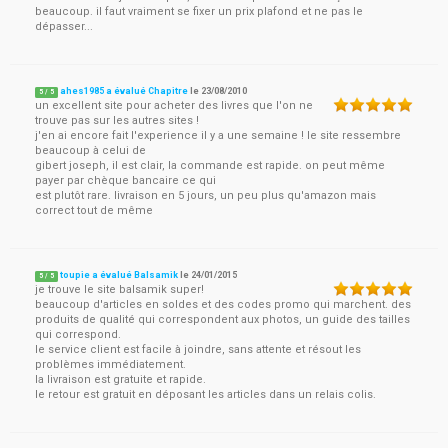
beaucoup. il faut vraiment se fixer un prix plafond et ne pas le
dépasser...
ahes1985 a évalué Chapitre
le
23/08/2010
5
/
5
un excellent site pour acheter des livres que l'on ne
trouve pas sur les autres sites !
j'en ai encore fait l'experience il y a une semaine ! le site ressembre
beaucoup à celui de
gibert joseph, il est clair, la commande est rapide. on peut même
payer par chèque bancaire ce qui
est plutôt rare. livraison en 5 jours, un peu plus qu'amazon mais
correct tout de même
toupie a évalué Balsamik
le
24/01/2015
5
/
5
je trouve le site balsamik super!
beaucoup d'articles en soldes et des codes promo qui marchent. des
produits de qualité qui correspondent aux photos, un guide des tailles
qui correspond.
le service client est facile à joindre, sans attente et résout les
problèmes immédiatement.
la livraison est gratuite et rapide.
le retour est gratuit en déposant les articles dans un relais colis.