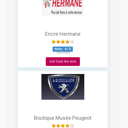
Encre Hermane
Note :
4
/
5
1 avis client
voir tous les avis
Boutique Musée Peugeot