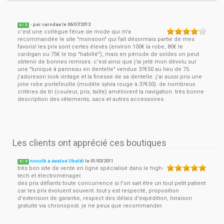
- par
carodav
le
06/07/2013
4
/ 5
c'est une collègue férue de mode qui m'a
recommandée le site "monsoon" qui fait désormais partie de mes
favoris! les prix sont certes élevés (environ 100€ la robe, 80€ le
cardigan ou 75€ le top "habillé"), mais en période de soldes on peut
obtenir de bonnes remises. c'est ainsi que j'ai jeté mon dévolu sur
une "tunique à panneau en dentelle" vendue 37€50 au lieu de 75.
j'adoreson look vintage et la finesse de sa dentelle. j'ai aussi pris une
jolie robe portefeuille (modèle sylvia rouge à 37€50). de nombreux
critères de tri (couleur, prix, taille) améliorent la navigation. très bonne
description des vêtements; sacs et autres accessoires.
Les clients ont apprécié ces boutiques
nonolb a évalué Ubaldi
le
01/03/2011
5
/
5
très bon site de vente en ligne spécialisé dans le high-
tech et électroménager.
des prix défiants toute concurrence si l'on sait être un tout petit patient
car les prix évoluent souvent. tout y est respecté, proposition
d'extension de garantie, respect des délais d'expédition, livraison
gratuite via chronopost. je ne peux que recommander.