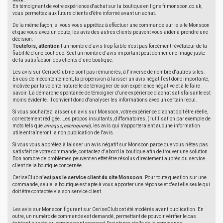
Note :
En témoignant de votre expérience d'achat sur la boutique en ligne fr.monsoon.co.uk,
vous permettez aux futurs clients d'être informé avant un achat.
De la même façon, si vous vous apprêtez à effectuer une commande sur le site Monsoon
et que vous avez un doute, les avis des autres clients peuvent vous aider à prendre une
décision.
Toutefois, attention !
un nombre d'avis trop faible n'est pas forcément révélateur de la
fiabilité d'une boutique. Seul un nombre d'avis important peut donner une image juste
de la satisfaction des clients d'une boutique.
Les avis sur CeriseClub ne sont pas rémunérés, à l'inverse de nombre d'autres sites.
En cas de mécontentement, la propension à laisser un avis négatif est donc importante,
motivée par la volonté naturelle de témoigner de son expérience négative et à le faire
savoir. La démarche spontanée de témoigner d'une expérience d'achat satisfaisante est
moins évidente. Il convient donc d'analyser les informations avec un certain recul.
Si vous souhaitez laisser un avis sur Monsoon, votre expérience d'achat doit être réelle,
correctement rédigée. Les propos insultants, diffamatoires, (l'utilisation par exemple de
mots tels que
arnaque
,
escroquerie
), les avis qui n'apporteraient aucune information
utile entraîneront la non publication de l'avis.
Si vous vous apprêtez à laisser un avis négatif sur Monsoon parce que vous n'êtes pas
satisfait de votre commande, contactez d'abord la boutique afin de trouver une solution.
Bon nombre de problèmes peuvent en effet être résolus directement auprès du service
client de la boutique concernée.
CeriseClub
n'est pas le service client du site Monsoon
. Pour toute question sur une
commande, seule la boutique est apte à vous apporter une réponse et c'est elle seule qui
doit être contactée via son service client.
Les avis sur Monsoon figurant sur CeriseClub ont été modérés avant publication. En
outre, un numéro de commande est demandé, permettant de pouvoir vérifier le cas