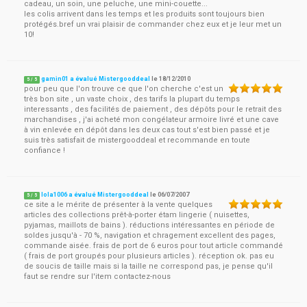
cadeau, un soin, une peluche, une mini-couette...
les colis arrivent dans les temps et les produits sont toujours bien
protégés.bref un vrai plaisir de commander chez eux et je leur met un
10!
gamin01 a évalué Mistergooddeal
le
18/12/2010
5
/
5
pour peu que l'on trouve ce que l'on cherche c'est un
très bon site , un vaste choix , des tarifs la plupart du temps
interessants , des facilités de paiement , des dépôts pour le retrait des
marchandises , j'ai acheté mon congélateur armoire livré et une cave
à vin enlevée en dépôt dans les deux cas tout s'est bien passé et je
suis très satisfait de mistergooddeal et recommande en toute
confiance !
lola1006 a évalué Mistergooddeal
le
06/07/2007
5
/
5
ce site a le mérite de présenter à la vente quelques
articles des collections prêt-à-porter étam lingerie ( nuisettes,
pyjamas, maillots de bains ). réductions intéressantes en période de
soldes jusqu'à - 70 %, navigation et chragement excellent des pages,
commande aisée. frais de port de 6 euros pour tout article commandé
( frais de port groupés pour plusieurs articles ). réception ok. pas eu
de soucis de taille mais si la taille ne correspond pas, je pense qu'il
faut se rendre sur l'item contactez-nous