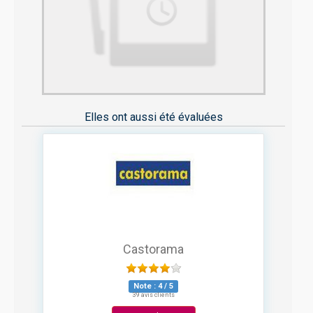
Elles ont aussi été évaluées
Castorama
Note :
4
/
5
39 avis clients