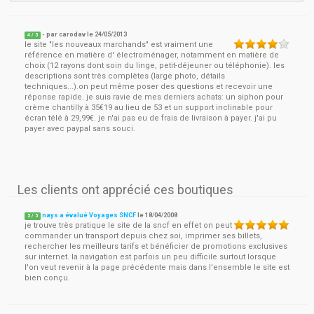
- par
carodav
le
24/05/2013
4
/ 5
le site "les nouveaux marchands" est vraiment une
référence en matière d' électroménager, notamment en matière de
choix (12 rayons dont soin du linge, petit-déjeuner ou téléphonie). les
descriptions sont très complètes (large photo, détails
techniques...).on peut même poser des questions et recevoir une
réponse rapide. je suis ravie de mes derniers achats: un siphon pour
crème chantilly à 35€19 au lieu de 53 et un support inclinable pour
écran télé à 29,99€. je n'ai pas eu de frais de livraison à payer. j'ai pu
payer avec paypal sans souci.
Les clients ont apprécié ces boutiques
nays a évalué Voyages SNCF
le
18/04/2008
5
/
5
je trouve très pratique le site de la sncf en effet on peut
commander un transport depuis chez soi, imprimer ses billets,
rechercher les meilleurs tarifs et bénéficier de promotions exclusives
sur internet. la navigation est parfois un peu difficile surtout lorsque
l'on veut revenir à la page précédente mais dans l'ensemble le site est
bien conçu.