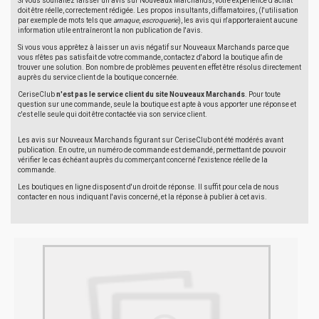
Si vous souhaitez laisser un avis sur Nouveaux Marchands, votre expérience d'achat
doit être réelle, correctement rédigée. Les propos insultants, diffamatoires, (l'utilisation
par exemple de mots tels que
arnaque
,
escroquerie
), les avis qui n'apporteraient aucune
information utile entraîneront la non publication de l'avis.
Si vous vous apprêtez à laisser un avis négatif sur Nouveaux Marchands parce que
vous n'êtes pas satisfait de votre commande, contactez d'abord la boutique afin de
trouver une solution. Bon nombre de problèmes peuvent en effet être résolus directement
auprès du service client de la boutique concernée.
CeriseClub
n'est pas le service client du site Nouveaux Marchands
. Pour toute
question sur une commande, seule la boutique est apte à vous apporter une réponse et
c'est elle seule qui doit être contactée via son service client.
Les avis sur Nouveaux Marchands figurant sur CeriseClub ont été modérés avant
publication. En outre, un numéro de commande est demandé, permettant de pouvoir
vérifier le cas échéant auprès du commerçant concerné l'existence réelle de la
commande.
Les boutiques en ligne disposent d'un droit de réponse. Il suffit pour cela de nous
contacter en nous indiquant l'avis concerné, et la réponse à publier à cet avis.