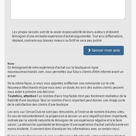
Les propos laissés sont de la seule responsabilité de leurs auteurs et doivent
témoigner d'une véritable expérience d'achat argumentée. Tout avis diffamatoire,
déplacé, contraire aux bonnes moeurs ou fictif ne sera pas publié
laisser mon avis
Note :
En témoignant de votre expérience d'achat sur la boutique en ligne
nouveauxmarchands.com, vous permettez aux futurs clients d'être informé avant un
achat.
De la même façon, si vous vous apprêtez à effectuer une commande sur le site
Nouveaux Marchands et que vous avez un doute, les avis des autres clients peuvent
vous aider à prendre une décision.
Toutefois, attention !
un nombre d'avis trop faible n'est pas forcément révélateur de la
fiabilité d'une boutique. Seul un nombre d'avis important peut donner une image juste
de la satisfaction des clients d'une boutique.
Les avis sur CeriseClub ne sont pas rémunérés, à l'inverse de nombre d'autres sites.
En cas de mécontentement, la propension à laisser un avis négatif est donc importante,
motivée par la volonté naturelle de témoigner de son expérience négative et à le faire
savoir. La démarche spontanée de témoigner d'une expérience d'achat satisfaisante est
moins évidente. Il convient donc d'analyser les informations avec un certain recul.