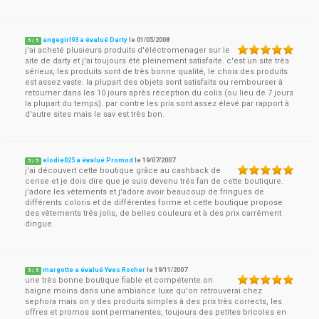
angegirl93 a évalué Darty
le
01/05/2008
5
/
5
j'ai acheté plusieurs produits d'éléctromenager sur le
site de darty et j'ai toujours été pleinement satisfaite. c'est un site très
sérieux, les produits sont de très bonne qualité, le choix des produits
est assez vaste. la plupart des objets sont satisfaits ou rembourser à
retourner dans les 10 jours après réception du colis (ou lieu de 7 jours
la plupart du temps). par contre les prix sont assez élevé par rapport à
d'autre sites mais le sav est très bon.
elodie025 a évalué Promod
le
19/07/2007
5
/
5
j'ai découvert cette boutique grâce au cashback de
cerise et je dois dire que je suis devenu trés fan de cette boutiqure.
j'adore les vêtements et j'adore avoir beaucoup de fringues de
différents coloris et de différentes forme et cette boutique propose
des vêtements trés jolis, de belles couleurs et à des prix carrément
dingue.
margotte a évalué Yves Rocher
le
19/11/2007
5
/
5
une très bonne boutique fiable et compétente.on
baigne moins dans une ambiance luxe qu'on retrouverai chez
sephora mais on y des produits simples à des prix très corrects, les
offres et promos sont permanentes, toujours des petites bricoles en