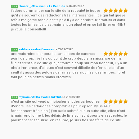
chantal_780 a évalué La Redoute
le
09/05/2007
5
/
5
j'adore commander sur le site de la redoute! je trouve
qu'il y a souvent des réductions très intéressantes!!! ce qui fait que je
refais ma garde robe à petits prix! il y a de nombreux produits et dans
toutes les tailles! ca c'est vraiment un plus! et on se fait livrer en 48h !
je vous le conseille!!!
valilie a évalué Canevas
le
21/11/2007
5
/
5
une vrais mine d'or pour les amatrices de canevas,
point de croix... je fais du point de croix depuis la naissance de ma
fille et c'est sur ce site que je trouve à coup sur mon bonheur, il y a un
choix immense, d'ailleurs c'est souvent difficile de n'en choisir d'un
seul! il y aussi des pelotes de laines, des aiguilles, des lampes... bref
tout pour les petites mains créatives!
myriam77510 a évalué Inkclub
le
21/03/2008
5
/
5
c'est un site qui vend principalement des cartouches
d'encre. les cartouches compatibles pour epson stylus 4450
fonctionnent très bien ( j'en avais acheté sur un autre site, elles n'ont
jamais fonctionné ). les délais de livraison sont courts et respectés, le
paiement est sécurisé. en résumé, je suis très satisfaite de ce site.