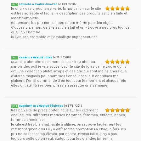
celinebc a évalué Amazon
le
10/12/2007
5
/
5
le choix des produits est varié, la navigation sur le site
est très agréable et facile; la description des produits est bien faite et
assez complète.
cependant, les prix sont un peu chers même pour les objets
d'occasion. sinon, ce site est bien fait et on y trouve à peu près tout ce
que l'on cherche.
la livraison est rapide et l'emballage super sécurisé.
cesar.s a évalué Jules
le
31/07/2010
5
/
5
quand je cherche des chemises pas trop cher ou
parfois des pull je vais souvent sur le site de jules car je trouve qu'ils
ont une collection plutôt sympa et des prix qui sont moins chers que
d'autres magasin pour hommes ! en tout cas leur chemises me
plaisent, j'en ai commandé 3 en tout pour le moment et chaque fois
elles ont été livrées bien pliées en presque une semaine.
evaninchca a évalué 3Suisses
le
17/11/2011
5
/
5
très bon site de prêt à porter ! tous sur les vetement,
chaussures. différents modèles hommes, femmes, enfants, bébés,
femmes enceintes.
le site est très bien fait, facile à utiliser, on retrouve facilement les
vetement qu'on a vu ! il y a différentes promotions à chaque fois. les
prix ne sont pas trop élevés. par contre, niveau taille, il n'y a pas
toujours celle qu'on veut, surtout pour les grandes tailles ! la