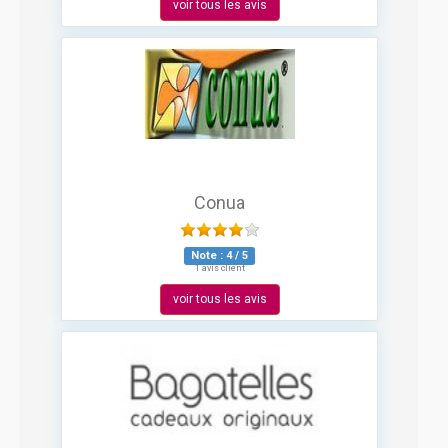
voir tous les avis
Conua
Note :
4
/
5
1 avis client
voir tous les avis