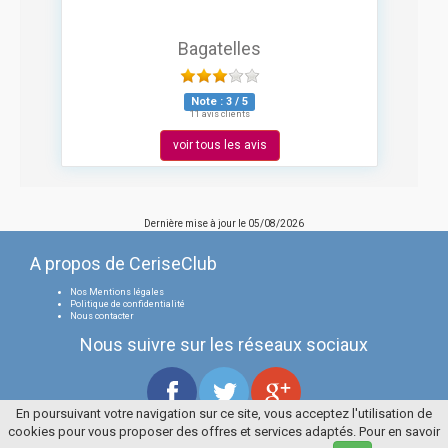
Bagatelles
Note :
3
/
5
11 avis clients
voir tous les avis
Dernière mise à jour le
05/08/2026
A propos de CeriseClub
Nos Mentions légales
Politique de confidentialité
Nous contacter
Nous suivre sur les réseaux sociaux
En poursuivant votre navigation sur ce site, vous acceptez l'utilisation de
cookies pour vous proposer des offres et services adaptés. Pour en savoir
Tous droits réservés