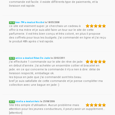
commande est facile. il existe différents type de paiements, et la
livraison est rapide.
kev-794 a évalué Nocibé
le
18/05/2008
5
/
5
ce site est vraiment super. je cherchais un cadeau à
offrir à ma mère et je suis allé faire un tour sur le site de cette
parfumerie. il est très bien conçu et très coloré, en plus il propose
des coffrets pour tous les budgets. j'ai commandé en ligne et j'ai reçu
le produit 48h après c'est rapide.
aniso a évalué Rêve De Jade
le
23/02/2011
5
/
5
j'ai effectuée 1 commande sur le site de rêve de jade
en début d'année. j'ai achetée un ensemble collier et bracelet en
jade. en ce qui concerne la commande il n'y a rien à dire: délai de
livraison respecté, emballage ok.
les bijoux en jade que j'ai commandé sont très beau.
bref je suis satisfaite de cette commande et je pense compléter ma
collection avec une bague en jade :)
imelia a évalué Avis
le
25/08/2006
5
/
5
Site très simple d'utilisation. Aucun problème mais
attention pour les jeunes conducteurs, il peut y avoir un supplément...
[attention]