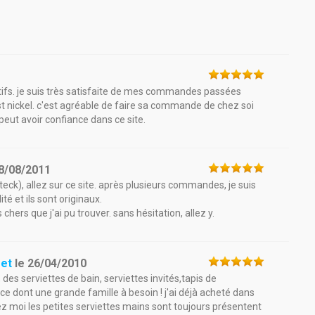
titifs. je suis très satisfaite de mes commandes passées
est nickel. c'est agréable de faire sa commande de chez soi
peut avoir confiance dans ce site.
8/08/2011
ck), allez sur ce site. après plusieurs commandes, je suis
té et ils sont originaux.
hers que j'ai pu trouver. sans hésitation, allez y.
get
le
26/04/2010
 des serviettes de bain, serviettes invités,tapis de
 ce dont une grande famille à besoin ! j'ai déjà acheté dans
ez moi les petites serviettes mains sont toujours présentent