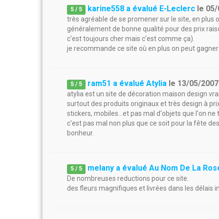
karine558 a évalué E-Leclerc
le
05/
5
/
5
très agréable de se promener sur le site, en plus 
généralement de bonne qualité pour des prix rais
c'est toujours cher mais c'est comme ça).
je recommande ce site où en plus on peut gagner
ram51 a évalué Atylia
le
13/05/2007
5
/
5
atylia est un site de décoration maison design vra
surtout des produits originaux et très design à pr
stickers, mobiles...et pas mal d'objets que l'on n
c'est pas mal non plus que ce soit pour la fête d
bonheur.
melany a évalué Au Nom De La Ros
5
/
5
De nombreuses reductions pour ce site.
des fleurs magnifiques et livrées dans les délais im