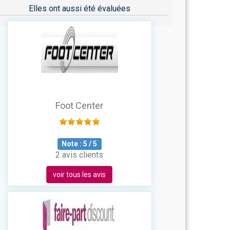
Elles ont aussi été évaluées
Foot Center
Note :
5
/
5
2 avis clients
voir tous les avis