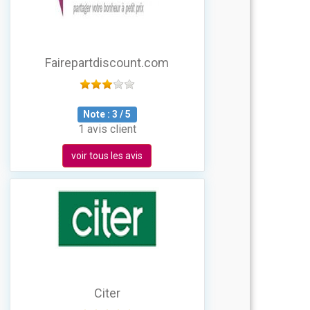
Fairepartdiscount.com
Note :
3
/
5
1 avis client
voir tous les avis
Citer