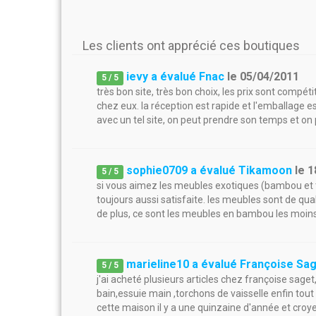
Les clients ont apprécié ces boutiques
ievy a évalué Fnac
le
05/04/2011
5
/
5
très bon site, très bon choix, les prix sont compé
chez eux. la réception est rapide et l'emballage 
avec un tel site, on peut prendre son temps et on 
sophie0709 a évalué Tikamoon
le
1
5
/
5
si vous aimez les meubles exotiques (bambou et te
toujours aussi satisfaite. les meubles sont de quali
de plus, ce sont les meubles en bambou les moins c
marieline10 a évalué Françoise Sa
5
/
5
j'ai acheté plusieurs articles chez françoise saget,
bain,essuie main ,torchons de vaisselle enfin tout
cette maison il y a une quinzaine d'année et croy