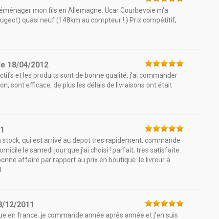
déménager mon fils en Allemagne. Ucar Courbevoie m'a
geot) quasi neuf (148km au compteur !.) Prix compétitif,
le
18/04/2012
ractifs et les produits sont de bonne qualité, j'ai commander
, sont efficace, de plus les délais de livraisons ont était
11
n stock, qui est arrivé au depot tres rapidement. commande
micile le samedi jour que j'ai choisi ! parfait, tres satisfaite.
onne affaire par rapport au prix en boutique. le livreur a
.
8/12/2011
ique en france. je commande année après année et j'en suis