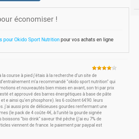
pour économiser !
 pour Okido Sport Nutrition
pour vos achats en ligne
la course à pied j'étais à la recherche d'un site de
n d'entraînement m'a recommandé "okido sport nutrition" qui
otions et nouveautés bien mises en avant, son tri par prix
 testé et approuvé des barres énergétiques à base de pâte
et e ainsi qu'en phosphore). les 6 coûtent 6€90. leurs
es. j'ai aussi pris de délicieuses gourdes renfermant une
(le pack de 4 coûte 4€, à l'unité la gourde signée
 boissons "bio drink" saveur thé pêche (j'ai eu 7% de
icles viennent de france. le paiement par paypal est