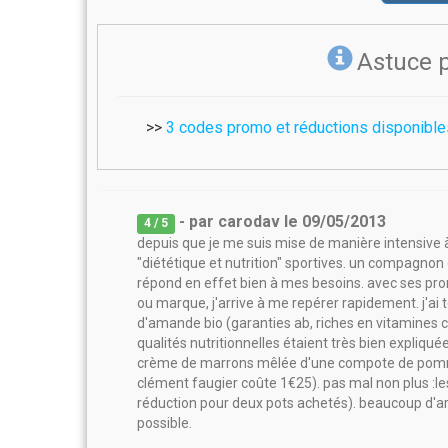
Astuce 
>>
3 codes promo et réductions disponibles
- par
carodav
le
09/05/2013
4
/ 5
depuis que je me suis mise de manière intensive à 
"diététique et nutrition" sportives. un compagno
répond en effet bien à mes besoins. avec ses prom
ou marque, j'arrive à me repérer rapidement. j'ai
d'amande bio (garanties ab, riches en vitamines c 
qualités nutritionnelles étaient très bien expliqué
crème de marrons mêlée d'une compote de pommes 
clément faugier coûte 1€25). pas mal non plus :les
réduction pour deux pots achetés). beaucoup d'art
possible.