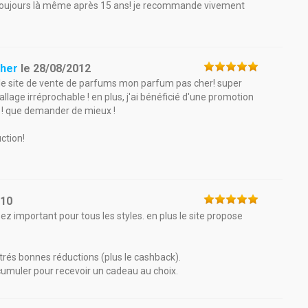
 toujours là même après 15 ans! je recommande vivement
cher
le
28/08/2012
 le site de vente de parfums mon parfum pas cher! super
allage irréprochable ! en plus, j'ai bénéficié d'une promotion
o ! que demander de mieux !
ction!
010
sez important pour tous les styles. en plus le site propose
e trés bonnes réductions (plus le cashback).
 cumuler pour recevoir un cadeau au choix.