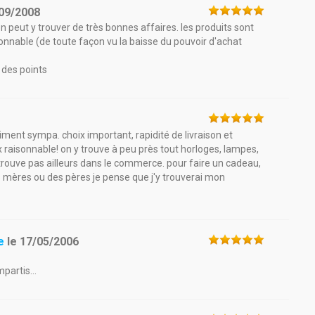
09/2008
on peut y trouver de très bonnes affaires. les produits sont
onnable (de toute façon vu la baisse du pouvoir d'achat
 des points
iment sympa. choix important, rapidité de livraison et
ix raisonnable! on y trouve à peu près tout horloges, lampes,
e trouve pas ailleurs dans le commerce. pour faire un cadeau,
es mères ou des pères je pense que j'y trouverai mon
e
le
17/05/2006
partis...