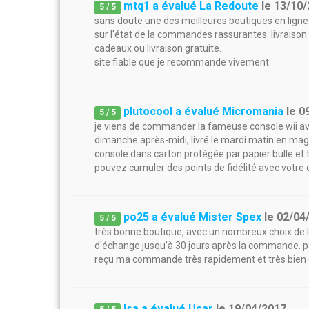
mtq1 a évalué La Redoute
le
13/10/
5
/
5
sans doute une des meilleures boutiques en ligne. l
sur l'état de la commandes rassurantes. livraison
cadeaux ou livraison gratuite.
site fiable que je recommande vivement
plutocool a évalué Micromania
le
0
5
/
5
je viens de commander la fameuse console wii 
dimanche après-midi, livré le mardi matin en maga
console dans carton protégée par papier bulle et to
pouvez cumuler des points de fidélité avec votre 
po25 a évalué Mister Spex
le
02/04
5
/
5
très bonne boutique, avec un nombreux choix de lune
d'échange jusqu'à 30 jours après la commande. pa
reçu ma commande très rapidement et très bien 
Isa a évalué Ucar
le
19/04/2017