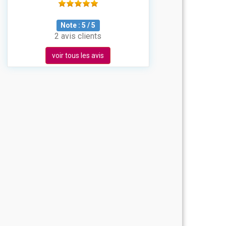
Note :
5
/
5
2 avis clients
voir tous les avis