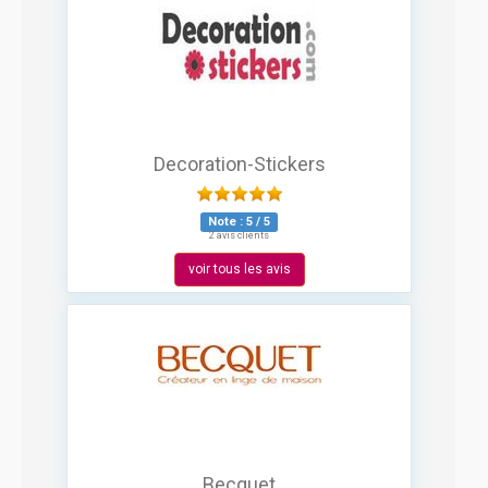
Decoration-Stickers
Note :
5
/
5
2 avis clients
voir tous les avis
Becquet