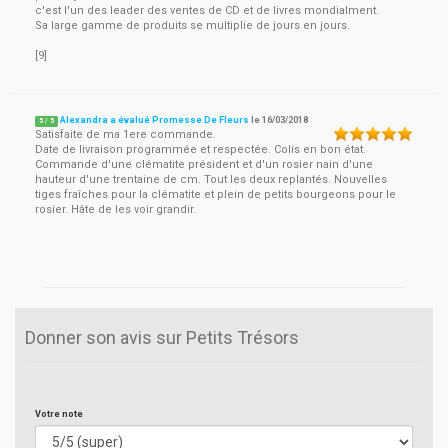
c'est l'un des leader des ventes de CD et de livres mondialment.
Sa large gamme de produits se multiplie de jours en jours.
[9]
Alexandra a évalué Promesse De Fleurs
le
16/03/2018
5
/
5
Satisfaite de ma 1ere commande.
Date de livraison programmée et respectée. Colis en bon état.
Commande d'une clématite président et d'un rosier nain d'une
hauteur d'une trentaine de cm. Tout les deux replantés. Nouvelles
tiges fraîches pour la clématite et plein de petits bourgeons pour le
rosier. Hâte de les voir grandir.
Donner son avis sur Petits Trésors
Votre note