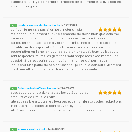
d'autres sites. il y a de nombreux modes de paiement et la livraison est
rapide et soignée.
moda a évalué Ma Santé Facile
le
29/03/2010
5
/
5
bonjour, je ne sais pas si on peut noter un site
marchand uniquement sur une demande de devis bien que cela me
paraisse important donc je donne mon avis, j'ai trouvé le site
particulièrement agréable à visiter, des infos trés claires, possibilité
d'établir un devis qui colle à nos besoins avec au choix soit une
souscription en ligne, en agence ou bien chez soi. tous les budgets
sont respectés, toutes les garanties sont proposées avec même une
possibilité de souscrire pour l'option franchise qui permet de
récupérer une partie de ses cotisations . je vous le conseille vivement,
c'est une offre qui me parait franchement interessante.
flohan a évalué Yves Rocher
le
27/06/2007
5
/
5
beaucoup de choix dans toutes les catégories de
produits et ce à tous les prix.
site accessible à toutes les bourses et de nombreux codes réductions
intéressant. les cadeaux sont souvent sympas...
site à visiter. compter une bonne semaine pour recevoir son colis.
zcrew a évalué Kookit
le
08/03/2011
5
/
5