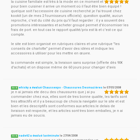
la cuisine familiale est très à la mode en ce moment et
pour bien cuisiner il arrive un moment où il faut être bien équipé !
quelque soit l'accessoire de cuisine recherché je l'ai trouvé chez
kookit (un de mes 2 fournisseurs officiels). question qualité, aucun
reproche, c'est du côté du prix qu'il faut regarder : il y a souvent des
promotions intéressantes et acheter groupé permet d'économiser les
frais de port. en tout cas le rapport qualité/prix est là et c'est ce qui
compte.
le site est bien organisé en rubriques claires et une rubrique "les
conseils de charlotte" permet d'avoir des idées et indique les
accessoires à utiliser pour les mettre en œuvre.
la commande est simple, la livraison sans surprise (offerte dès 90€
d'achats) et on dispose même de 60 jours pour changer d'avis
whisky a évalué Chaussexpo - Chaussures Desmazières
le
07/05/2008
5
/
5
je n ai jamais ete decu des chaussures que j ai pu
commander chez eux, elles sont de tres bonne qualite, les tarifs sont
tres attractifs et il y a beaucoup de choix.la navigatin sur le site et est
bien et les descriptifs sont conformes aux articles.le delais de
livraison est respecte, et les articles sont tres bien emballes, je n ai
jamais eu de soucis.
nade62 a évalué lastminute
le
27/04/2008
5
/
5