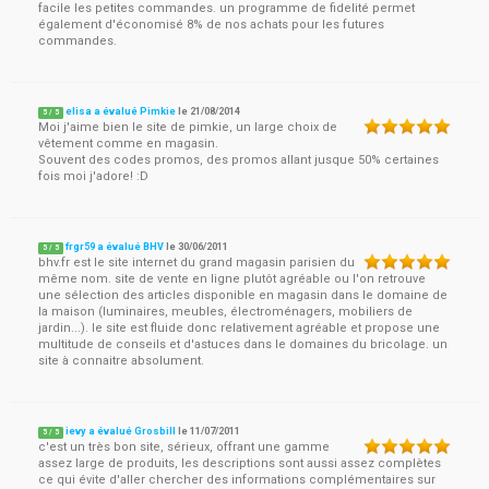
facile les petites commandes. un programme de fidelité permet
également d'économisé 8% de nos achats pour les futures
commandes.
elisa a évalué Pimkie
le
21/08/2014
5
/
5
Moi j'aime bien le site de pimkie, un large choix de
vêtement comme en magasin.
Souvent des codes promos, des promos allant jusque 50% certaines
fois moi j'adore! :D
frgr59 a évalué BHV
le
30/06/2011
5
/
5
bhv.fr est le site internet du grand magasin parisien du
même nom. site de vente en ligne plutôt agréable ou l'on retrouve
une sélection des articles disponible en magasin dans le domaine de
la maison (luminaires, meubles, électroménagers, mobiliers de
jardin...). le site est fluide donc relativement agréable et propose une
multitude de conseils et d'astuces dans le domaines du bricolage. un
site à connaitre absolument.
ievy a évalué Grosbill
le
11/07/2011
5
/
5
c'est un très bon site, sérieux, offrant une gamme
assez large de produits, les descriptions sont aussi assez complètes
ce qui évite d'aller chercher des informations complémentaires sur