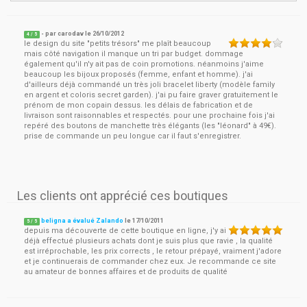
- par
carodav
le
26/10/2012
4
/ 5
le design du site "petits trésors" me plaît beaucoup
mais côté navigation il manque un tri par budget. dommage
également qu'il n'y ait pas de coin promotions. néanmoins j'aime
beaucoup les bijoux proposés (femme, enfant et homme). j'ai
d'ailleurs déjà commandé un très joli bracelet liberty (modèle family
en argent et coloris secret garden). j'ai pu faire graver gratuitement le
prénom de mon copain dessus. les délais de fabrication et de
livraison sont raisonnables et respectés. pour une prochaine fois j'ai
repéré des boutons de manchette très élégants (les "léonard" à 49€).
prise de commande un peu longue car il faut s'enregistrer.
Les clients ont apprécié ces boutiques
beligna a évalué Zalando
le
17/10/2011
5
/
5
depuis ma découverte de cette boutique en ligne, j'y ai
déjà effectué plusieurs achats dont je suis plus que ravie , la qualité
est irréprochable, les prix corrects , le retour prépayé, vraiment j'adore
et je continuerais de commander chez eux. Je recommande ce site
au amateur de bonnes affaires et de produits de qualité