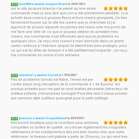
lune5644 a évalué Jacques Briant
le
24/01/2012
5
/
5
sur le site jacques briant je n'ai passé qu'une seule
commande mais je dois dire que j'en ai été pleinement satisfaite. j'y ai
acheté deux rosiers à grosses fleurs et trois rosiers grimpants, j'ai très
facilement trouver sur le site les rosiers que je cherchais et j'ai
apprécié de pouvoir agrandir les photos des roses cela m'a permi de
me faire une idée de ce que je pouvais obtenir en achetant mes
rosiers. ma commande s'est effectuée sans aucun problème en
quelques clics. j'ai reçu mes rosiers à mon domicile dans un grand
carton renforçé à l'intérieur duquel ils étaient très bien protégés. pour
ce qui est du délai de livraison il a été parfaitement respecté : j'ai reçu
ma commande en moins d'une semaine.
celestine1 a évalué Conrad
le
17/03/2007
5
/
5
Pas de problème Conrad est fiable, l'envoi est par
contre assez long (réception de la commande à + de 8 jours): les
produis achetés pour ma part se sont révélés décevants (dérecteur de
métaux enfants, mécanismes horloge)! Peut être vaut il mieux acheter
aux camions style outilleur auvergnat pour le petit outillage...
gwenusa a évalué Croquetteland
le
05/07/2011
5
/
5
tres bonne boutique pour la nourriture pour animaux,
croquettes ou boites de qualité. on y trouve également les croquettes
vétérinaires et les médiaments à des prix bien moins cher que notre
vétérinaire. la livraison est gratuite a partir de 29 euros, ce qui rend tres