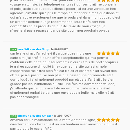
je me suis tournée vers ce site pour commander un
voyage en tunisie. j'ai téléphoné car un séjour semblait me convenir
et puis j'avais quelques questions à poser. j'ai eu une vendeuse très
agréable, aimable qui a pris le temps de répondre à mes questions et
qui m'a trouvé exactement ce que je voulais et dans mon budget. c'est
un site très sérieux que je recommande, leurs tarifs sont très
compétitifs et les produits de qualité. ravie de mon voyage. je
n'hésiterai pas à repasser par ce site pour mon prochain voyage
lune5644 a évalué Simyo
le
09/02/2012
5
/
5
sur le site simyo j'ai acheté il y a quelques mois une
carte sim. j'ai profité d'une offre exceptionnelle qui m'a permis
d'obtenir cette carte pour seulement un euro ( frais de port compris ).
je n'ai eu aucune difficulté à naviguer sur le site qui est simple
d'apparence mais très bien fait car il clair et est précis au niveau des
offres. je n'ai pas trouvé non plus que passer une commande était
compliqué : j'ai simplement procédé par étape et j'ai était très bien
guidée par les instructions du site. une fois ma commande validée,
j'ai attendu quatre jours avant de recevoir ma carte sim. elle était
simplement emballée dans une enveloppe à bulle mais elle n'était
pas endommagée.
pitchoun a évalué Amazon
le
28/01/2007
5
/
5
Amazon est un mastodonte de la vente Achter en ligne,
directement de chez soi est un vrai bonheur avec amazon ce qui est
pas toujours le cas en VPC.