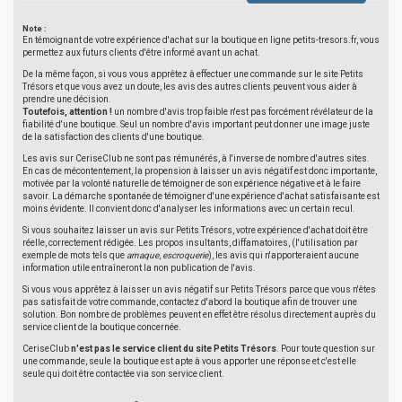
Note :
En témoignant de votre expérience d'achat sur la boutique en ligne petits-tresors.fr, vous
permettez aux futurs clients d'être informé avant un achat.
De la même façon, si vous vous apprêtez à effectuer une commande sur le site Petits
Trésors et que vous avez un doute, les avis des autres clients peuvent vous aider à
prendre une décision.
Toutefois, attention !
un nombre d'avis trop faible n'est pas forcément révélateur de la
fiabilité d'une boutique. Seul un nombre d'avis important peut donner une image juste
de la satisfaction des clients d'une boutique.
Les avis sur CeriseClub ne sont pas rémunérés, à l'inverse de nombre d'autres sites.
En cas de mécontentement, la propension à laisser un avis négatif est donc importante,
motivée par la volonté naturelle de témoigner de son expérience négative et à le faire
savoir. La démarche spontanée de témoigner d'une expérience d'achat satisfaisante est
moins évidente. Il convient donc d'analyser les informations avec un certain recul.
Si vous souhaitez laisser un avis sur Petits Trésors, votre expérience d'achat doit être
réelle, correctement rédigée. Les propos insultants, diffamatoires, (l'utilisation par
exemple de mots tels que
arnaque
,
escroquerie
), les avis qui n'apporteraient aucune
information utile entraîneront la non publication de l'avis.
Si vous vous apprêtez à laisser un avis négatif sur Petits Trésors parce que vous n'êtes
pas satisfait de votre commande, contactez d'abord la boutique afin de trouver une
solution. Bon nombre de problèmes peuvent en effet être résolus directement auprès du
service client de la boutique concernée.
CeriseClub
n'est pas le service client du site Petits Trésors
. Pour toute question sur
une commande, seule la boutique est apte à vous apporter une réponse et c'est elle
seule qui doit être contactée via son service client.