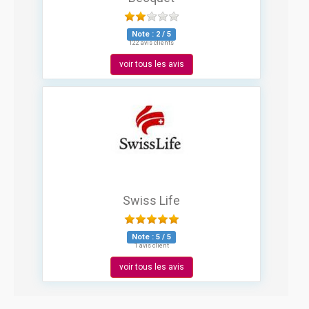
Note :
2
/
5
122 avis clients
voir tous les avis
Swiss Life
Note :
5
/
5
1 avis client
voir tous les avis