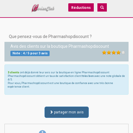
Réductions
Que pensez-vous de Pharmashopdiscount ?
Avis des clients sur la boutique
Pharmashopdiscount
Note :
4
/
5
pour
3
avis
3 clients
ont déjà donné leur avis sur la boutique en ligne Pharmashopdiscount
Pharmashopdiscount obtient un taux de satisfaction client
très bon
avec une note globale de
4/5.
Pour vous, Pharmashopdiscount est une boutique de confiance avec une très bonne
expérience client.
partager mon avis