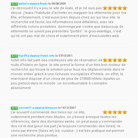
valtof a évalué Kiabi
le
04/08/2009
5
/
5
j'ai découvert il y a peu le site de kiabi, et je ne suis pas
déçue. j'avais l'habitude d'acheter en magasin les vêtements pour ma
fille, et finalement, c'est aussi bien depuis chez soi sur leur site. la
recherche est facile, les informations sont détaillées, avec les
différents coloris possibles. dommage par contre que beaucoup de
vêtements ne soient pas présentés "portés". le gros avantage, c'est
qu'ils ont pas mal de choix et notamment plein d'exclusivités web.
frgr59 a évalué Hotel.info
le
07/10/2011
5
/
5
hotel.info fait parti des meilleures site de réservation de
nuits d'hôtels en ligne. le site prend la forme d'un très bon moteur de
recherche qui trouve la solution pour tous vos déplacements dans le
monde entier grâce à une richesse incroyables d'hôtels. en effet, le
marchand dispose d'un choix de plus de 210000 hôtels répartis un
peu partout dans le monde. un incontournable à connaitre
absolument.
zozote11 a évalué Amazon
le
14/12/2007
5
/
5
j'ai souvent commandé des livres sur ce site,
notamment pendant mes études. on y trouve presque toutes les
références, dans des domaines variés. on peut aussi y commander
des cd et dvd (pour ma part j'ai toujours commander des livres). le
choix par thème (livres art, bd, cuisine...) est trés pratique est permet
une recherche plus pointue.