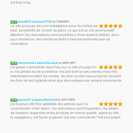
est trop long.
anne6475 a évalué iDTGV
le
13/04/2011
5
/
5
ce site propose des prix imbattables pour les billets de
train. possibilité de choisir sa place ce qui est un vrai point positif.
attention les reservations sont possibles 6 mois avant le départ, donc
pour beneficier des meilleurs tarifs il faut vraiment anticiper sa
réservation
mariammlk a évalué Becquet
le
24/01/2011
5
/
5
j'ai passé commande deux fois sur ce site et jusqu'ici
je n'ai jamais eu de problème. les prix sont un peu élevés mais très
intéressant pendant les soldes. de plus ce site nous propose souvent
les frais de port gratuits ainsi que des cadeaux sur simple commande.
pivoine51 a évalué Balsamik
le
27/11/2010
5
/
5
j'ai toujours été très satisfaite des articles que j'ai
commandés chez daxon. les réductions sont fréquentes, les délais
de livraison respectés et les produits de bonne qualité. quant au site,
la navigation y est facile et passer est une commande l'est tout autant.