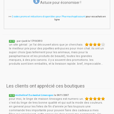
Astuce pour économiser !
>>
2 codes promo et réductions disponibles pour Pharmashopdiscount
pour vos achats en
ligne
- par
rjack
le
17/10/2013
4
/ 5
un site génial : je l'ai découvert alors que je cherchais
le meilleur prix pour des pipettes anti-puces pour mon chat. ils ont un
super choix (pas tellement pour les animaux, mais pour la
parapharmacie et les produits de beauté), toutes les grandes
marques, à des prix canons. il y a souvent des promotions. les
produits sont bien emballés, et la livraison rapide. bref, impeccable...
Les clients ont apprécié ces boutiques
micheline13 a évalué Linvosges
le
04/11/2007
5
/
5
pour moi, le linge de maison linvosges est numero un.
c'est du linge de tres bonne qualité et qui suit la mode des couleurs.
en general pour les fetes de fin d'année je fais toujours une
commande tres importante pour pouvoir faire des cadeaux a mes