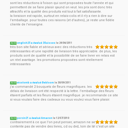
sont les réductions à foison qui sont proposées toute l'année et qui
permettent de se faire plaisir qaund on veut. les prix sont donc très
attractifs et la qualité des produits est tout à fait satisfaisante.
la livraison est rapide, surtout en relais-colis et il n'y a rien à dire sur
l'emballage. pour toutes ces raisons (et d'autres), je reste une fidèle
cliente de l'enseigne.
english25 a évalué 3Suisses
le
24/06/2011
5
/
5
très bon site fiable et sérieux avec des réductions très
intéressantes et une rapidité de livraison très appréciable. de plus, les
produits sont de qualité et la possibilité de se faire livrer en relais est
un réel avantage. les promotions proposées sont réellement
intéressantes
vicolomb a évalué Bebloom
le
30/09/2011
5
/
5
j'ai commandé 2 bouquets de fleurs magnifiques. les
délais de livraison ont été respecté à la lettre. l'emballage des fleurs
étaient parfaits et les fleurs étaient magnifique. je recommande ce site
si vous voulais faire des cadeaux ou vous voulez vous faire plaisir.
porcin21 a évalué Amazon
le
12/07/2010
5
/
5
contrairement à ce que l'on peut penser, amazon ne se
contente pas de vendre des livres, cd ou dvd, loin de là! c'est un site