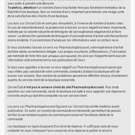
vous aider à prendre une décision.
Toutefois, attention !
un nombre d'avis trop faible n'est pas forcément révélateur de la
fiabilité d'une boutique. Seul un nombre d'avis important peut donner une image juste
de la satisfaction des clients d'une boutique.
Les avis sur CeriseClub ne sont pas rémunérés, à l'inverse de nombre d'autres sites.
En cas de mécontentement, la propension à laisser un avis négatif est donc importante,
motivée par la volonté naturelle de témoigner de son expérience négative et à le faire
savoir. La démarche spontanée de témoigner d'une expérience d'achat satisfaisante est
moins évidente. Il convient donc d'analyser les informations avec un certain recul.
Si vous souhaitez laisser un avis sur Pharmashopdiscount, votre expérience d'achat
doit être réelle, correctement rédigée. Les propos insultants, diffamatoires, (l'utilisation
par exemple de mots tels que
arnaque
,
escroquerie
), les avis qui n'apporteraient aucune
information utile entraîneront la non publication de l'avis.
Si vous vous apprêtez à laisser un avis négatif sur Pharmashopdiscount parce que
vous n'êtes pas satisfait de votre commande, contactez d'abord la boutique afin de
trouver une solution. Bon nombre de problèmes peuvent en effet être résolus directement
auprès du service client de la boutique concernée.
CeriseClub
n'est pas le service client du site Pharmashopdiscount
. Pour toute
question sur une commande, seule la boutique est apte à vous apporter une réponse et
c'est elle seule qui doit être contactée via son service client.
Les avis sur Pharmashopdiscount figurant sur CeriseClub ont été modérés avant
publication. En outre, un numéro de commande est demandé, permettant de pouvoir
vérifier le cas échéant auprès du commerçant concerné l'existence réelle de la
commande.
Les boutiques en ligne disposent d'un droit de réponse. Il suffit pour cela de nous
contacter en nous indiquant l'avis concerné, et la réponse à publier à cet avis.