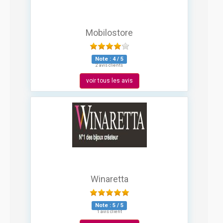
Mobilostore
Note :
4
/
5
2 avis clients
voir tous les avis
Winaretta
Note :
5
/
5
1 avis client