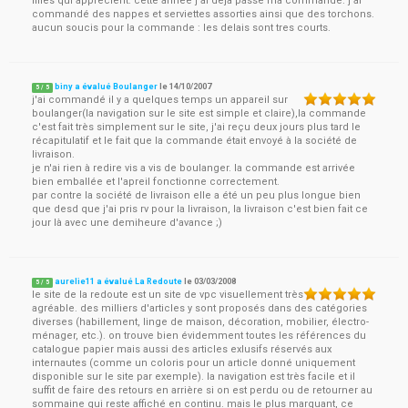
filles qui apprécient. cette annee j'ai deja passé ma commande. j'ai
commandé des nappes et serviettes assorties ainsi que des torchons.
aucun soucis pour la commande : les delais sont tres courts.
biny a évalué Boulanger
le
14/10/2007
5
/
5
j'ai commandé il y a quelques temps un appareil sur
boulanger(la navigation sur le site est simple et claire),la commande
c'est fait très simplement sur le site, j'ai reçu deux jours plus tard le
récapitulatif et le fait que la commande était envoyé à la société de
livraison.
je n'ai rien à redire vis a vis de boulanger. la commande est arrivée
bien emballée et l'apreil fonctionne correctement.
par contre la société de livraison elle a été un peu plus longue bien
que desd que j'ai pris rv pour la livraison, la livraison c'est bien fait ce
jour là avec une demiheure d'avance ;)
aurelie11 a évalué La Redoute
le
03/03/2008
5
/
5
le site de la redoute est un site de vpc visuellement très
agréable. des milliers d'articles y sont proposés dans des catégories
diverses (habillement, linge de maison, décoration, mobilier, électro-
ménager, etc.). on trouve bien évidemment toutes les références du
catalogue papier mais aussi des articles exlusifs réservés aux
internautes (comme un coloris pour un article donné uniquement
disponible sur le site par exemple). la navigation est très facile et il
suffit de faire des retours en arrière si on est perdu ou de retourner au
sommaine qui reste affiché en continu. mais le plus marquant, ce