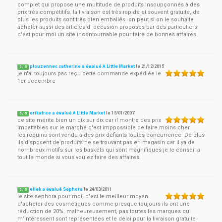
complet qui propose une multitude de produits insoupçonnés à des
prix très compétitifs. la livraison est très rapide et souvent gratuite, de
plus les produits sont très bien emballés. on peut si on le souhaite
acheter aussi des articles d' occasion proposés par des particuliers!
c'est pour moi un site incontournable pour faire de bonnes affaires.
plouzennec catherine a évalué A Little Market
le
21/12/2015
5
/
5
je n'ai toujours pas reçu cette commande expédiée le
1er decembre
erikafree a évalué A Little Market
le
15/01/2007
5
/
5
ce site mérite bien un dix sur dix car il montre des prix
imbattables sur le marché c'est imppossible de faire moins cher.
les requins sont vendu a des prix défiants toutes concurrence. De plus
ils disposent de produits ne se trouvant pas en magasin car il ya de
nombreux motifs sur les baskets qui sont magnifiques je le conseil a
tout le monde si vous voulez faire des affaires.
ellek a évalué Sephora
le
24/03/2011
5
/
5
le site sephora pour moi, c'est le meilleur moyen
d'acheter des cosmétiques comme presque toujours ils ont une
réduction de 20%. malheureusement, pas toutes les marques qui
m’intéressent sont représentées et le délai pour la livraison gratuite