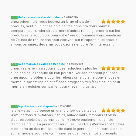
flohan a évalué PriceMinister
le
17/09/2007
5
/
5
chez pricemister vous trouvez un large choix de
produits, neuf ou d'occasion à de trés bons prix.vous pouvez
comparer, demander directement d'autres renseignements sur les
produits sans aucun pb. pour votre 1ère commande vous bénéficier
de 7euros de réductions pour essayer...sur n'importe quel produit.
si vous parrainez des amis vous gagnez encore 7e . intéressant...
bebemarion a évalué La Redoute
le
18/03/2008
5
/
5
choix tres varié il y a sqouvent des réductions plus les
aubaines de la redoute ou l'on peut trouver son bonheur pour pas
cher aucun probleme pour les retours si l'article ne convient pas et
même le sav est rapide et efficace navigation très facile et l'on peut
même enregistrer son panier pour y revenir plus tard
frgr59 a évalué Vistaprint
le
07/04/2011
5
/
5
le site vistaprint propose un grand choix de cartes de
visite, cartons d'invitations, t-shirts, autocollants, tampons et plein
d'autres objets à personnaliser. on y trouve également une liste
d'articles gratuits à personnaliser ou seul les frais d'envoi sont à payer.
c'est donc un des meilleurs site dans le genre ou l'on trouve à coup
sûr le modèle souhaité vu l'immense quantité de motifs présents