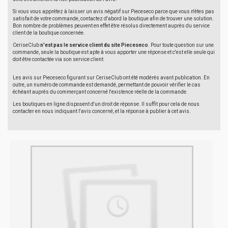
Si vous vous apprêtez à laisser un avis négatif sur Pieceseco parce que vous n'êtes pas
satisfait de votre commande, contactez d'abord la boutique afin de trouver une solution.
Bon nombre de problèmes peuvent en effet être résolus directement auprès du service
client de la boutique concernée.
CeriseClub
n'est pas le service client du site Pieceseco
. Pour toute question sur une
commande, seule la boutique est apte à vous apporter une réponse et c'est elle seule qui
doit être contactée via son service client.
Les avis sur Pieceseco figurant sur CeriseClub ont été modérés avant publication. En
outre, un numéro de commande est demandé, permettant de pouvoir vérifier le cas
échéant auprès du commerçant concerné l'existence réelle de la commande.
Les boutiques en ligne disposent d'un droit de réponse. Il suffit pour cela de nous
contacter en nous indiquant l'avis concerné, et la réponse à publier à cet avis.