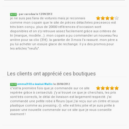
- par
carodav
le
12/09/2013
4
/ 5
je ne suis pas fana de voitures mais je reconnais
comme mon copain que le site de pièces détachées pieceseco est
très bien conçu. plus de 20000 références d'occasion sont
disponibles et on s'y retrouve assez facilement grâce aux critères de
tri (marque, modèle...). mon copain a pu commander un nouveau feu
arrière pour sa clio (31€). la garantie de 3 mois l'a rassuré. mon père a
pu lui acheter un essuie glace de rechange. il y a des promos pour
les articles "neufs".
Les clients ont apprécié ces boutiques
emma3103 a évalué Wallis
le
20/06/2012
5
/
5
c'est la première fois que je commande sur ce site
repérée grâce à ceriseclub. j'y ai trouvé ce que je cherchais, les prix
sont très corrects, le délai de livraison est largement respecté. j'ai
commandé une petite robe à fleurs (que j'ai reçu sur un cintre et sous
plastique comme au pressing ;-)). elle est très jolie et je suis prête à
passer une nouvelle commende sur ce site que je vous conseille
vivement !