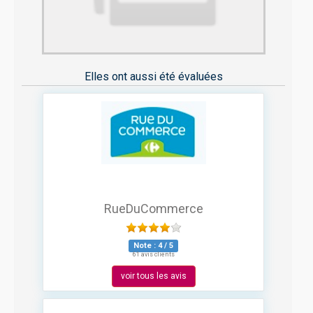
Elles ont aussi été évaluées
RueDuCommerce
Note :
4
/
5
61 avis clients
voir tous les avis