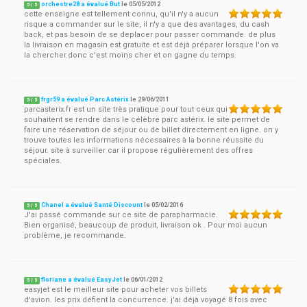
orchestre28 a évalué But
le
05/05/2012
5
/
5
cette enseigne est tellement connu, qu'il n'y a aucun
risque a commander sur le site, il n'y a que des avantages, du cash
back, et pas besoin de se deplacer pour passer commande. de plus
la livraison en magasin est gratuite et est déjà préparer lorsque l'on va
la chercher.donc c'est moins cher et on gagne du temps.
frgr59 a évalué Parc Astérix
le
29/06/2011
5
/
5
parcasterix.fr est un site très pratique pour tout ceux qui
souhaitent se rendre dans le célèbre parc astérix. le site permet de
faire une réservation de séjour ou de billet directement en ligne. on y
trouve toutes les informations nécessaires à la bonne réussite du
séjour. site à surveiller car il propose régulièrement des offres
spéciales.
Chanel a évalué Santé Discount
le
05/02/2016
5
/
5
J'ai passé commande sur ce site de parapharmacie.
Bien organisé, beaucoup de produit, livraison ok . Pour moi aucun
problème, je recommande.
floriane a évalué EasyJet
le
06/01/2012
5
/
5
easyjet est le meilleur site pour acheter vos billets
d'avion. les prix défient la concurrence. j'ai déjà voyagé 8 fois avec