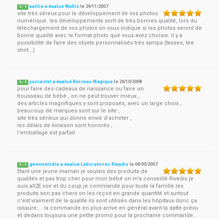
valilie a évalué Wallis
le
24/11/2007
5
/
5
site très séreux pour le développement de vos photos
numérique. les développements sont de très bonnes qualité, lors du
téléchargement de vos photos on vous indique si les photos seront de
bonne qualité avec le format photo que vous avez choisie. il y a
possibilité de faire des objets personnalisés très sympa (tasses, tee
shirt...)
yuccastel a évalué Berceau Magique
le
26/10/2008
5
/
5
pour faire des cadeaux de naissance ou faire un
trousseau de bébé , on ne peut trouver mieux ,
des articles magnifiques y sont proposés, avec un large choix ,
beaucoup de marques sont sur le site ,
site très sérieux qui donne envie d'acheter ,
les délais de livraison sont honorés ,
l'emballage est parfait .
gwennelodie a évalué Laboratoires Rivadis
le
04/05/2007
5
/
5
Etant une jeune maman je voulais des produits de
qualités et pas trop cher pour mon bébé on m'a conseillé Rivadis je
suis all2E voir et du coup je commande pour toute la famille les
produits son pas chers on les reçoit en grande quantité et surtout
c'est vraiment de la qualité ils sont utilisés dans les hôpitaux donc ça
rassure.... la commande en plus arrive en général avant la datte prévu
et dedans toujours une petite promo pour la prochaine commande...