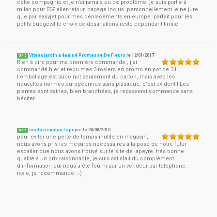
cette compagnie et je n'ai jamais eu de problème. je suis partie à
milan pour 50€ aller-retour, bagage inclus. personnellement je ne jure
que par easyjet pour mes déplacements en europe. parfait pour les
petits budgets! le choix de destinations reste cependant limité.
Viteaujardin a évalué Promesse De Fleurs
le
12/01/2017
5
/
5
Rien à dire pour ma première commande , j'ai
commandé hier et reçu mes 3 rosiers en promo en pot de 3 L ,
l'emballage est succinct seulement du carton, mais avec les
nouvelles normes européennes sans plastique, c'est évident ! Les
plantes sont saines, bien branchées, je repasserai commande sans
hésiter.
moda a évalué Lapeyre
le
20/08/2010
5
/
5
pour éviter une perte de temps inutile en magasin,
nous avons pris les mesures nécéssaires à la pose de notre futur
escalier que nous avons trouvé sur le site de lapeyre. trés bonne
qualité à un prix raisonnable, je suis satisfait du complément
d'information qui nous a été fourni par un vendeur par téléphone.
ravie, je recommande. :-)