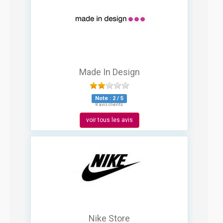
Made In Design
Note :
2
/
5
8 avis clients
voir tous les avis
Nike Store