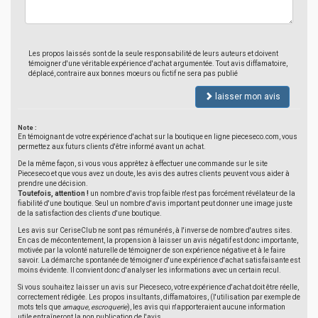
Les propos laissés sont de la seule responsabilité de leurs auteurs et doivent
témoigner d'une véritable expérience d'achat argumentée. Tout avis diffamatoire,
déplacé, contraire aux bonnes moeurs ou fictif ne sera pas publié
laisser mon avis
Note :
En témoignant de votre expérience d'achat sur la boutique en ligne pieceseco.com, vous
permettez aux futurs clients d'être informé avant un achat.
De la même façon, si vous vous apprêtez à effectuer une commande sur le site
Pieceseco et que vous avez un doute, les avis des autres clients peuvent vous aider à
prendre une décision.
Toutefois, attention !
un nombre d'avis trop faible n'est pas forcément révélateur de la
fiabilité d'une boutique. Seul un nombre d'avis important peut donner une image juste
de la satisfaction des clients d'une boutique.
Les avis sur CeriseClub ne sont pas rémunérés, à l'inverse de nombre d'autres sites.
En cas de mécontentement, la propension à laisser un avis négatif est donc importante,
motivée par la volonté naturelle de témoigner de son expérience négative et à le faire
savoir. La démarche spontanée de témoigner d'une expérience d'achat satisfaisante est
moins évidente. Il convient donc d'analyser les informations avec un certain recul.
Si vous souhaitez laisser un avis sur Pieceseco, votre expérience d'achat doit être réelle,
correctement rédigée. Les propos insultants, diffamatoires, (l'utilisation par exemple de
mots tels que
arnaque
,
escroquerie
), les avis qui n'apporteraient aucune information
utile entraîneront la non publication de l'avis.