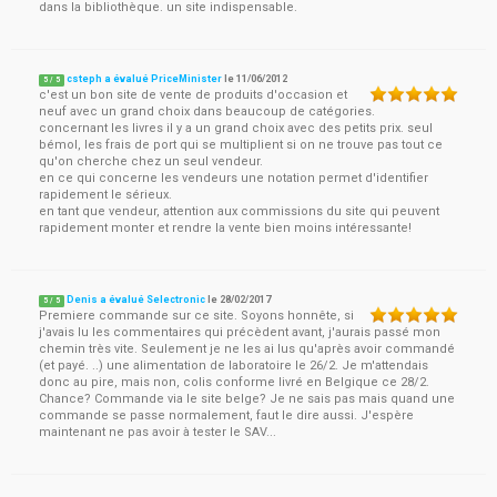
dans la bibliothèque. un site indispensable.
csteph a évalué PriceMinister
le
11/06/2012
5
/
5
c'est un bon site de vente de produits d'occasion et
neuf avec un grand choix dans beaucoup de catégories.
concernant les livres il y a un grand choix avec des petits prix. seul
bémol, les frais de port qui se multiplient si on ne trouve pas tout ce
qu'on cherche chez un seul vendeur.
en ce qui concerne les vendeurs une notation permet d'identifier
rapidement le sérieux.
en tant que vendeur, attention aux commissions du site qui peuvent
rapidement monter et rendre la vente bien moins intéressante!
Denis a évalué Selectronic
le
28/02/2017
5
/
5
Premiere commande sur ce site. Soyons honnête, si
j'avais lu les commentaires qui précèdent avant, j'aurais passé mon
chemin très vite. Seulement je ne les ai lus qu'après avoir commandé
(et payé. ..) une alimentation de laboratoire le 26/2. Je m'attendais
donc au pire, mais non, colis conforme livré en Belgique ce 28/2.
Chance? Commande via le site belge? Je ne sais pas mais quand une
commande se passe normalement, faut le dire aussi. J'espère
maintenant ne pas avoir à tester le SAV...