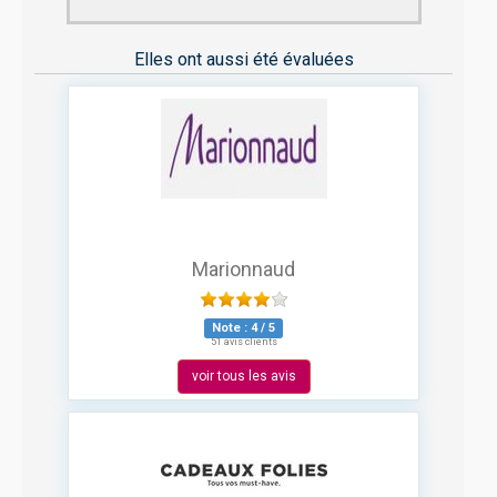
Elles ont aussi été évaluées
Marionnaud
Note :
4
/
5
51 avis clients
voir tous les avis