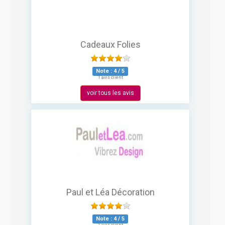
Cadeaux Folies
Note :
4
/
5
1 avis client
voir tous les avis
Paul et Léa Décoration
Note :
4
/
5