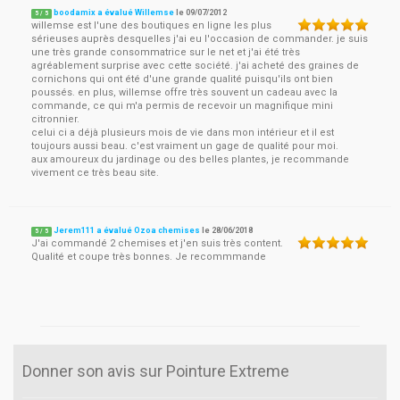
boodamix a évalué Willemse
le
09/07/2012
5
/
5
willemse est l'une des boutiques en ligne les plus
sérieuses auprès desquelles j'ai eu l'occasion de commander. je suis
une très grande consommatrice sur le net et j'ai été très
agréablement surprise avec cette société. j'ai acheté des graines de
cornichons qui ont été d'une grande qualité puisqu'ils ont bien
poussés. en plus, willemse offre très souvent un cadeau avec la
commande, ce qui m'a permis de recevoir un magnifique mini
citronnier.
celui ci a déjà plusieurs mois de vie dans mon intérieur et il est
toujours aussi beau. c'est vraiment un gage de qualité pour moi.
aux amoureux du jardinage ou des belles plantes, je recommande
vivement ce très beau site.
Jerem111 a évalué Ozoa chemises
le
28/06/2018
5
/
5
J'ai commandé 2 chemises et j'en suis très content.
Qualité et coupe très bonnes. Je recommmande
Donner son avis sur Pointure Extreme