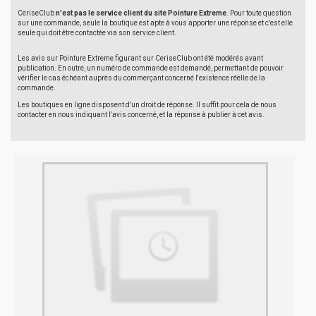
CeriseClub
n'est pas le service client du site Pointure Extreme
. Pour toute question
sur une commande, seule la boutique est apte à vous apporter une réponse et c'est elle
seule qui doit être contactée via son service client.
Les avis sur Pointure Extreme figurant sur CeriseClub ont été modérés avant
publication. En outre, un numéro de commande est demandé, permettant de pouvoir
vérifier le cas échéant auprès du commerçant concerné l'existence réelle de la
commande.
Les boutiques en ligne disposent d'un droit de réponse. Il suffit pour cela de nous
contacter en nous indiquant l'avis concerné, et la réponse à publier à cet avis.