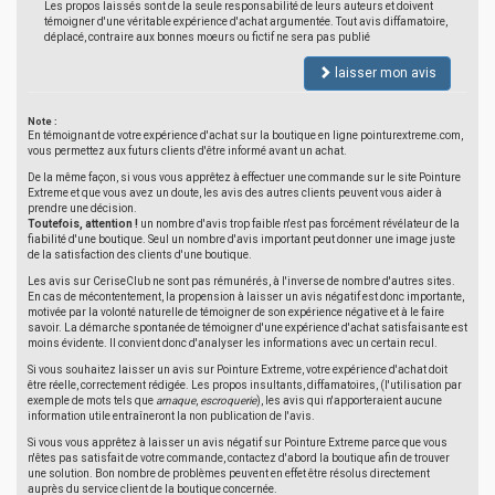
Les propos laissés sont de la seule responsabilité de leurs auteurs et doivent
témoigner d'une véritable expérience d'achat argumentée. Tout avis diffamatoire,
déplacé, contraire aux bonnes moeurs ou fictif ne sera pas publié
laisser mon avis
Note :
En témoignant de votre expérience d'achat sur la boutique en ligne pointurextreme.com,
vous permettez aux futurs clients d'être informé avant un achat.
De la même façon, si vous vous apprêtez à effectuer une commande sur le site Pointure
Extreme et que vous avez un doute, les avis des autres clients peuvent vous aider à
prendre une décision.
Toutefois, attention !
un nombre d'avis trop faible n'est pas forcément révélateur de la
fiabilité d'une boutique. Seul un nombre d'avis important peut donner une image juste
de la satisfaction des clients d'une boutique.
Les avis sur CeriseClub ne sont pas rémunérés, à l'inverse de nombre d'autres sites.
En cas de mécontentement, la propension à laisser un avis négatif est donc importante,
motivée par la volonté naturelle de témoigner de son expérience négative et à le faire
savoir. La démarche spontanée de témoigner d'une expérience d'achat satisfaisante est
moins évidente. Il convient donc d'analyser les informations avec un certain recul.
Si vous souhaitez laisser un avis sur Pointure Extreme, votre expérience d'achat doit
être réelle, correctement rédigée. Les propos insultants, diffamatoires, (l'utilisation par
exemple de mots tels que
arnaque
,
escroquerie
), les avis qui n'apporteraient aucune
information utile entraîneront la non publication de l'avis.
Si vous vous apprêtez à laisser un avis négatif sur Pointure Extreme parce que vous
n'êtes pas satisfait de votre commande, contactez d'abord la boutique afin de trouver
une solution. Bon nombre de problèmes peuvent en effet être résolus directement
auprès du service client de la boutique concernée.