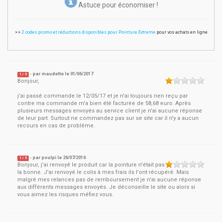
Astuce pour économiser !
>>
2 codes promo et réductions disponibles pour Pointure Extreme
pour vos achats en ligne
- par
maudette
le
01/06/2017
1
/ 5
Bonjour,
j'ai passé commande le 12/05/17 et je n'ai toujours rien reçu par
contre ma commande m'a bien été facturée de 58,68 euro. Après
plusieurs messages envoyés au service client je n'ai aucune réponse
de leur part. Surtout ne commandez pas sur se site car il n'y a aucun
recours en cas de problème.
- par
poulpi
le
26/07/2016
1
/ 5
Bonjour, j'ai renvoyé le produit car la pointure n'était pas
la bonne. J'ai renvoyé le colis à mes frais ils l'ont récupéré. Mais
malgré mes relances pas de remboursement je n'ai aucune réponse
aux différents messages envoyés. Je déconseille le site ou alors si
vous aimez les risques méfiez vous.