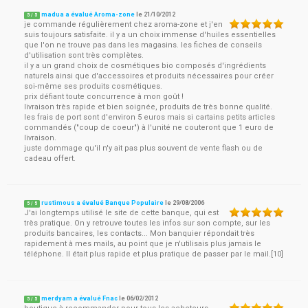
madua a évalué Aroma-zone
le
21/10/2012
5
/
5
je commande régulièrement chez aroma-zone et j'en
suis toujours satisfaite. il y a un choix immense d'huiles essentielles
que l'on ne trouve pas dans les magasins. les fiches de conseils
d'utilisation sont très complètes.
il y a un grand choix de cosmétiques bio composés d'ingrédients
naturels ainsi que d'accessoires et produits nécessaires pour créer
soi-même ses produits cosmétiques.
prix défiant toute concurrence à mon goût !
livraison très rapide et bien soignée, produits de très bonne qualité.
les frais de port sont d'environ 5 euros mais si cartains petits articles
commandés ("coup de coeur") à l'unité ne couteront que 1 euro de
livraison.
juste dommage qu'il n'y ait pas plus souvent de vente flash ou de
cadeau offert.
rustimous a évalué Banque Populaire
le
29/08/2006
5
/
5
J'ai longtemps utilisé le site de cette banque, qui est
très pratique. On y retrouve toutes les infos sur son compte, sur les
produits bancaires, les contacts... Mon banquier répondait très
rapidement à mes mails, au point que je n'utilisais plus jamais le
téléphone. Il était plus rapide et plus pratique de passer par le mail.[10]
merdyam a évalué Fnac
le
06/02/2012
5
/
5