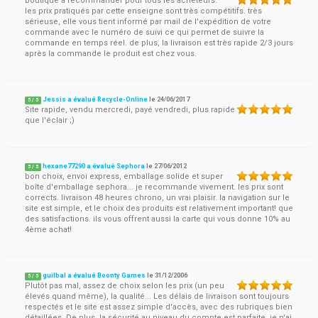
boutique à recommander pour tous les acheteurs.
les prix pratiqués par cette enseigne sont très compétitifs. très
sérieuse, elle vous tient informé par mail de l'expédition de votre
commande avec le numéro de suivi ce qui permet de suivre la
commande en temps réel. de plus, la livraison est très rapide 2/3 jours
après la commande le produit est chez vous.
Jessis a évalué Recycle-Online
le
24/06/2017
5
/
5
Site rapide, vendu mercredi, payé vendredi, plus rapide
que l'éclair ;)
hexane77290 a évalué Sephora
le
27/06/2012
5
/
5
bon choix, envoi express, emballage solide et super
boîte d'emballage sephora... je recommande vivement. les prix sont
corrects. livraison 48 heures chrono, un vrai plaisir. la navigation sur le
site est simple, et le choix des produits est relativement important! que
des satisfactions. ils vous offrent aussi la carte qui vous donne 10% au
4ème achat!
guilbal a évalué Boonty Games
le
31/12/2006
5
/
5
Plutôt pas mal, assez de choix selon les prix (un peu
élevés quand même), la qualité... Les délais de livraison sont toujours
respectés et le site est assez simple d'accès, avec des rubriques bien
détaillées. De plus, la sécurité au niveau du compte est parfaite, je n'ai