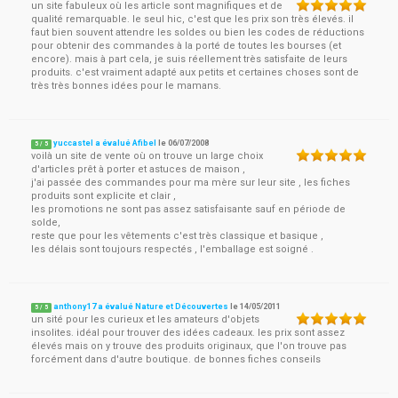
un site fabuleux où les article sont magnifiques et de
qualité remarquable. le seul hic, c'est que les prix son très élevés. il
faut bien souvent attendre les soldes ou bien les codes de réductions
pour obtenir des commandes à la porté de toutes les bourses (et
encore). mais à part cela, je suis réellement très satisfaite de leurs
produits. c'est vraiment adapté aux petits et certaines choses sont de
très très bonnes idées pour le mamans.
yuccastel a évalué Afibel
le
06/07/2008
5
/
5
voilà un site de vente où on trouve un large choix
d'articles prêt à porter et astuces de maison ,
j'ai passée des commandes pour ma mère sur leur site , les fiches
produits sont explicite et clair ,
les promotions ne sont pas assez satisfaisante sauf en période de
solde,
reste que pour les vêtements c'est très classique et basique ,
les délais sont toujours respectés , l'emballage est soigné .
anthony17 a évalué Nature et Découvertes
le
14/05/2011
5
/
5
un sité pour les curieux et les amateurs d'objets
insolites. idéal pour trouver des idées cadeaux. les prix sont assez
élevés mais on y trouve des produits originaux, que l'on trouve pas
forcément dans d'autre boutique. de bonnes fiches conseils