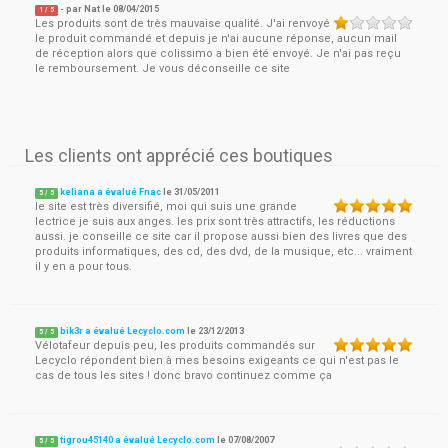
- par
Nat
le
08/04/2015
1
/ 5
Les produits sont de très mauvaise qualité. J'ai renvoyé
le produit commandé et depuis je n'ai aucune réponse, aucun mail
de réception alors que colissimo a bien été envoyé. Je n'ai pas reçu
le remboursement. Je vous déconseille ce site
Les clients ont apprécié ces boutiques
keliana a évalué Fnac
le
31/05/2011
5
/
5
le site est très diversifié, moi qui suis une grande
lectrice je suis aux anges. les prix sont très attractifs, les réductions
aussi. je conseille ce site car il propose aussi bien des livres que des
produits informatiques, des cd, des dvd, de la musique, etc... vraiment
il y en a pour tous.
bik3r a évalué Lecyclo.com
le
23/12/2013
5
/
5
Vélotafeur depuis peu, les produits commandés sur
Lecyclo répondent bien à mes besoins exigeants ce qui n'est pas le
cas de tous les sites ! donc bravo continuez comme ça
tigrou45140 a évalué Lecyclo.com
le
07/08/2007
5
/
5