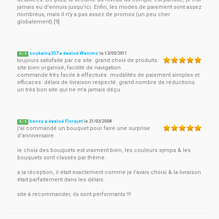
jamais eu d'ennuis jusqu'ici. Enfin, les modes de paiement sont assez
nombreux, mais il n'y a pas assez de promos (un peu cher
globalement).[9]
soukaina357 a évalué Wanimo
le
13/05/2011
5
/
5
toujours satisfaite par ce site. grand choix de produits.
site bien organisé, facilité de navigation.
commande très facile à effectuée. modalités de paiement simples et
efficaces. délais de livraison respecté. grand nombre de réductions.
un très bon site qui ne m'a jamais déçu
bessy a évalué Florajet
le
21/03/2008
5
/
5
j'ai commandé un bouquet pour faire une surprise
d'anniversaire.
le choix des bouquets est vraiment bien, les couleurs sympa & les
bouquets sont classés par thème.
a la réception, il était exactement comme je l'avais choisi & la livraison
était parfaitement dans les délais.
site à recommander, ils sont performants !!!