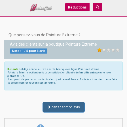
Réductions
Que pensez-vous de Pointure Extreme ?
Avis des clients sur la boutique
Pointure Extreme
Note :
1
/
5
pour
3
avis
3 clients
ont déjà donné leur avis sur la boutique en ligne Pointure Extreme
Pointure Extreme obtient un taux de satisfaction client
très insuffisant
avec une note
globale de 1/5.
Il est possible que certains clients aient joué de malchance. Toutefois, il convient de se faire
sa propre opinion tout en étant informé.
partager mon avis