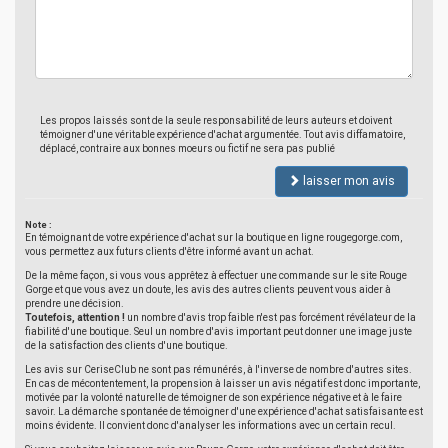
Les propos laissés sont de la seule responsabilité de leurs auteurs et doivent
témoigner d'une véritable expérience d'achat argumentée. Tout avis diffamatoire,
déplacé, contraire aux bonnes moeurs ou fictif ne sera pas publié
laisser mon avis
Note :
En témoignant de votre expérience d'achat sur la boutique en ligne rougegorge.com,
vous permettez aux futurs clients d'être informé avant un achat.
De la même façon, si vous vous apprêtez à effectuer une commande sur le site Rouge
Gorge et que vous avez un doute, les avis des autres clients peuvent vous aider à
prendre une décision.
Toutefois, attention !
un nombre d'avis trop faible n'est pas forcément révélateur de la
fiabilité d'une boutique. Seul un nombre d'avis important peut donner une image juste
de la satisfaction des clients d'une boutique.
Les avis sur CeriseClub ne sont pas rémunérés, à l'inverse de nombre d'autres sites.
En cas de mécontentement, la propension à laisser un avis négatif est donc importante,
motivée par la volonté naturelle de témoigner de son expérience négative et à le faire
savoir. La démarche spontanée de témoigner d'une expérience d'achat satisfaisante est
moins évidente. Il convient donc d'analyser les informations avec un certain recul.