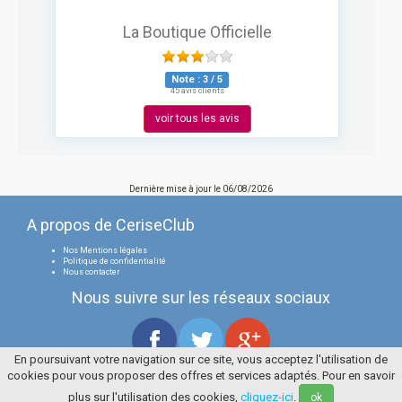
La Boutique Officielle
Note :
3
/
5
45 avis clients
voir tous les avis
Dernière mise à jour le
06/08/2026
A propos de CeriseClub
Nos Mentions légales
Politique de confidentialité
Nous contacter
Nous suivre sur les réseaux sociaux
En poursuivant votre navigation sur ce site, vous acceptez l'utilisation de
cookies pour vous proposer des offres et services adaptés. Pour en savoir
Tous droits réservés
La Cerise Bleue 2006 / 2026
plus sur l'utilisation des cookies,
cliquez-ici
.
ok