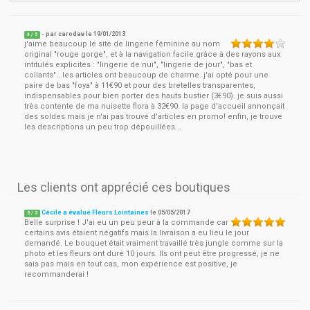
- par
carodav
le
19/01/2013
4
/ 5
j'aime beaucoup le site de lingerie féminine au nom
original "rouge gorge", et à la navigation facile grâce à des rayons aux
intitulés explicites : "lingerie de nui", "lingerie de jour", "bas et
collants"...les articles ont beaucoup de charme. j'ai opté pour une
paire de bas "foya" à 11€90 et pour des bretelles transparentes,
indispensables pour bien porter des hauts bustier (3€90). je suis aussi
très contente de ma nuisette flora à 32€90. la page d'accueil annonçait
des soldes mais je n'ai pas trouvé d'articles en promo! enfin, je trouve
les descriptions un peu trop dépouillées...
Les clients ont apprécié ces boutiques
Cécile a évalué Fleurs Lointaines
le
05/05/2017
5
/
5
Belle surprise ! J'ai eu un peu peur à la commande car
certains avis étaient négatifs mais la livraison a eu lieu le jour
demandé. Le bouquet était vraiment travaillé très jungle comme sur la
photo et les fleurs ont duré 10 jours. Ils ont peut être progressé, je ne
sais pas mais en tout cas, mon expérience est positive, je
recommanderai !