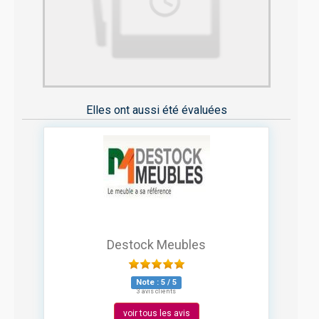
Elles ont aussi été évaluées
Destock Meubles
Note :
5
/
5
3 avis clients
voir tous les avis