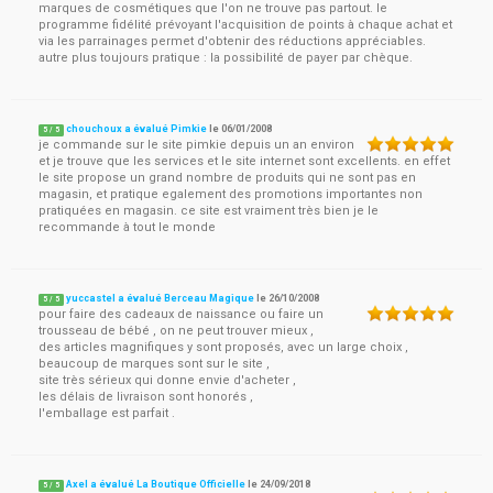
marques de cosmétiques que l'on ne trouve pas partout. le
programme fidélité prévoyant l'acquisition de points à chaque achat et
via les parrainages permet d'obtenir des réductions appréciables.
autre plus toujours pratique : la possibilité de payer par chèque.
chouchoux a évalué Pimkie
le
06/01/2008
5
/
5
je commande sur le site pimkie depuis un an environ
et je trouve que les services et le site internet sont excellents. en effet
le site propose un grand nombre de produits qui ne sont pas en
magasin, et pratique egalement des promotions importantes non
pratiquées en magasin. ce site est vraiment très bien je le
recommande à tout le monde
yuccastel a évalué Berceau Magique
le
26/10/2008
5
/
5
pour faire des cadeaux de naissance ou faire un
trousseau de bébé , on ne peut trouver mieux ,
des articles magnifiques y sont proposés, avec un large choix ,
beaucoup de marques sont sur le site ,
site très sérieux qui donne envie d'acheter ,
les délais de livraison sont honorés ,
l'emballage est parfait .
Axel a évalué La Boutique Officielle
le
24/09/2018
5
/
5