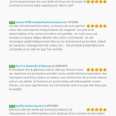
Je me suis trompé sur une taille et j'ai pu le renvoyer et
recevoir la bonne taille rapidement. Merci LBO
hexane77290 a évalué RueDuCommerce
le
17/10/2011
5
/
5
ce site est vraiment très bien, on trouve de tout, parfois
chez des marchands indépendants du magasin. les prix sont
raisonnables et la communication est parfaite. un mail nous est
envoyé à chaque étape atteinte dès notre commande. on est
renseigné systématiquement dès qu'un évènement se produit. retard
de livraison, changement de relais, ect... les produits présentés sont
complets et on sait ce que l'on achète.
thor14 a évalué Bio & Glamour
le
22/04/2013
5
/
5
la boutique bio & glamour est un site qui donne envie
de chercher les produits à acheter. tout y est facilement repèrable. les
rubriques sont bien mises en valeur. une recherche de produit naturel
est un vrai plaisir. la livraison en point relais est intéressante et pas
élevée. j’ai reçu rapidement ma commande et je n’ai pas été déçu par
la qualité.
frgr59 a évalué Spartoo
le
07/10/2011
5
/
5
très bon site de vente par correspondance de
chaussures, en effet spartoo.com dispose d'un nombre incalculable