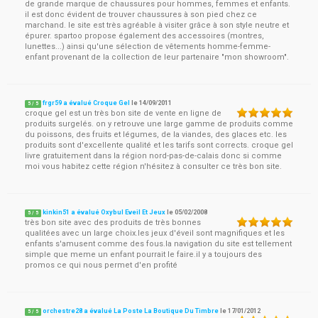
de grande marque de chaussures pour hommes, femmes et enfants.
il est donc évident de trouver chaussures à son pied chez ce
marchand. le site est très agréable à visiter grâce à son style neutre et
épurer. spartoo propose également des accessoires (montres,
lunettes...) ainsi qu'une sélection de vêtements homme-femme-
enfant provenant de la collection de leur partenaire "mon showroom".
frgr59 a évalué Croque Gel
le
14/09/2011
5
/
5
croque gel est un très bon site de vente en ligne de
produits surgelés. on y retrouve une large gamme de produits comme
du poissons, des fruits et légumes, de la viandes, des glaces etc. les
produits sont d'excellente qualité et les tarifs sont corrects. croque gel
livre gratuitement dans la région nord-pas-de-calais donc si comme
moi vous habitez cette région n'hésitez à consulter ce très bon site.
kinkin51 a évalué Oxybul Eveil Et Jeux
le
05/02/2008
5
/
5
très bon site avec des produits de très bonnes
qualitées avec un large choix.les jeux d'éveil sont magnifiques et les
enfants s'amusent comme des fous.la navigation du site est tellement
simple que meme un enfant pourrait le faire.il y a toujours des
promos ce qui nous permet d'en profité
orchestre28 a évalué La Poste La Boutique Du Timbre
le
17/01/2012
5
/
5