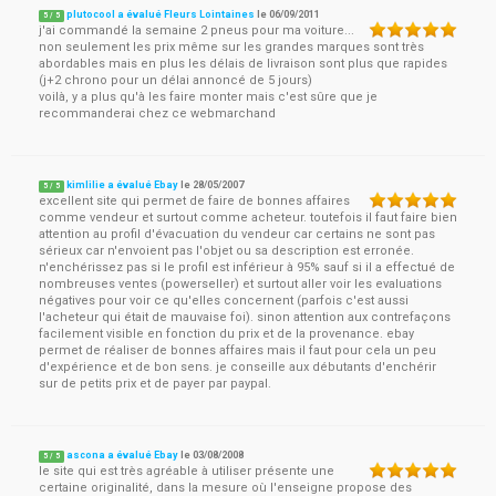
plutocool a évalué Fleurs Lointaines
le
06/09/2011
5
/
5
j'ai commandé la semaine 2 pneus pour ma voiture...
non seulement les prix même sur les grandes marques sont très
abordables mais en plus les délais de livraison sont plus que rapides
(j+2 chrono pour un délai annoncé de 5 jours)
voilà, y a plus qu'à les faire monter mais c'est sûre que je
recommanderai chez ce webmarchand
kimlilie a évalué Ebay
le
28/05/2007
5
/
5
excellent site qui permet de faire de bonnes affaires
comme vendeur et surtout comme acheteur. toutefois il faut faire bien
attention au profil d'évacuation du vendeur car certains ne sont pas
sérieux car n'envoient pas l'objet ou sa description est erronée.
n'enchérissez pas si le profil est inférieur à 95% sauf si il a effectué de
nombreuses ventes (powerseller) et surtout aller voir les evaluations
négatives pour voir ce qu'elles concernent (parfois c'est aussi
l'acheteur qui était de mauvaise foi). sinon attention aux contrefaçons
facilement visible en fonction du prix et de la provenance. ebay
permet de réaliser de bonnes affaires mais il faut pour cela un peu
d'expérience et de bon sens. je conseille aux débutants d'enchérir
sur de petits prix et de payer par paypal.
ascona a évalué Ebay
le
03/08/2008
5
/
5
le site qui est très agréable à utiliser présente une
certaine originalité, dans la mesure où l'enseigne propose des