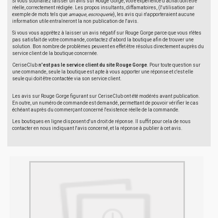
Si vous souhaitez laisser un avis sur Rouge Gorge, votre expérience d'achat doit être
réelle, correctement rédigée. Les propos insultants, diffamatoires, (l'utilisation par
exemple de mots tels que
arnaque
,
escroquerie
), les avis qui n'apporteraient aucune
information utile entraîneront la non publication de l'avis.
Si vous vous apprêtez à laisser un avis négatif sur Rouge Gorge parce que vous n'êtes
pas satisfait de votre commande, contactez d'abord la boutique afin de trouver une
solution. Bon nombre de problèmes peuvent en effet être résolus directement auprès du
service client de la boutique concernée.
CeriseClub
n'est pas le service client du site Rouge Gorge
. Pour toute question sur
une commande, seule la boutique est apte à vous apporter une réponse et c'est elle
seule qui doit être contactée via son service client.
Les avis sur Rouge Gorge figurant sur CeriseClub ont été modérés avant publication.
En outre, un numéro de commande est demandé, permettant de pouvoir vérifier le cas
échéant auprès du commerçant concerné l'existence réelle de la commande.
Les boutiques en ligne disposent d'un droit de réponse. Il suffit pour cela de nous
contacter en nous indiquant l'avis concerné, et la réponse à publier à cet avis.