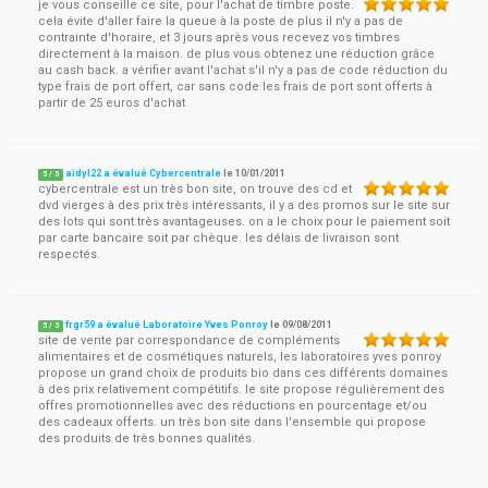
je vous conseille ce site, pour l'achat de timbre poste.
cela évite d'aller faire la queue à la poste de plus il n'y a pas de
contrainte d'horaire, et 3 jours après vous recevez vos timbres
directement à la maison. de plus vous obtenez une réduction grâce
au cash back. a vérifier avant l'achat s'il n'y a pas de code réduction du
type frais de port offert, car sans code les frais de port sont offerts à
partir de 25 euros d'achat
aidyl22 a évalué Cybercentrale
le
10/01/2011
5
/
5
cybercentrale est un très bon site, on trouve des cd et
dvd vierges à des prix très intéressants, il y a des promos sur le site sur
des lots qui sont très avantageuses. on a le choix pour le paiement soit
par carte bancaire soit par chèque. les délais de livraison sont
respectés.
frgr59 a évalué Laboratoire Yves Ponroy
le
09/08/2011
5
/
5
site de vente par correspondance de compléments
alimentaires et de cosmétiques naturels, les laboratoires yves ponroy
propose un grand choix de produits bio dans ces différents domaines
à des prix relativement compétitifs. le site propose régulièrement des
offres promotionnelles avec des réductions en pourcentage et/ou
des cadeaux offerts. un très bon site dans l'ensemble qui propose
des produits de très bonnes qualités.