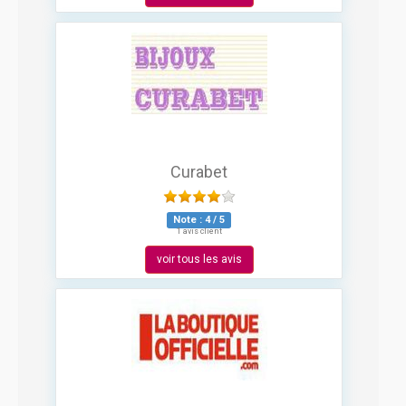
Curabet
Note :
4
/
5
1 avis client
voir tous les avis