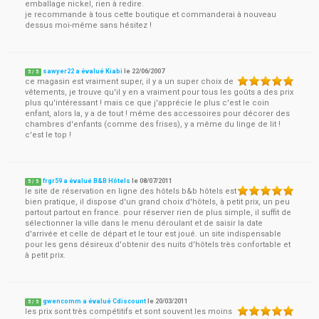
emballage nickel, rien à redire.
je recommande à tous cette boutique et commanderai à nouveau
dessus moi-même sans hésitez !
sawyer22 a évalué Kiabi
le
22/06/2007
5
/
5
ce magasin est vraiment super, il y a un super choix de
vêtements, je trouve qu'il y en a vraiment pour tous les goûts a des prix
plus qu'intéressant ! mais ce que j'apprécie le plus c'est le coin
enfant, alors la, y a de tout ! même des accessoires pour décorer des
chambres d'enfants (comme des frises), y a même du linge de lit !
c'est le top !
frgr59 a évalué B&B Hôtels
le
08/07/2011
5
/
5
le site de réservation en ligne des hôtels b&b hôtels est
bien pratique, il dispose d'un grand choix d'hôtels, à petit prix, un peu
partout partout en france. pour réserver rien de plus simple, il suffit de
sélectionner la ville dans le menu déroulant et de saisir la date
d'arrivée et celle de départ et le tour est joué. un site indispensable
pour les gens désireux d'obtenir des nuits d'hôtels très confortable et
à petit prix.
gwencomm a évalué Cdiscount
le
20/03/2011
5
/
5
les prix sont très compétitifs et sont souvent les moins