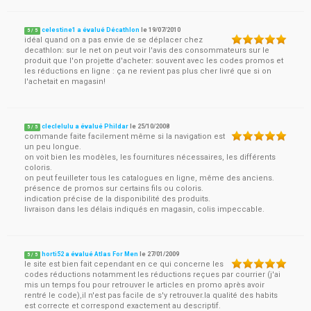
celestine1 a évalué Décathlon
le
19/07/2010
5
/
5
idéal quand on a pas envie de se déplacer chez
decathlon: sur le net on peut voir l'avis des consommateurs sur le
produit que l'on projette d'acheter: souvent avec les codes promos et
les réductions en ligne : ça ne revient pas plus cher livré que si on
l'achetait en magasin!
cleclelulu a évalué Phildar
le
25/10/2008
5
/
5
commande faite facilement même si la navigation est
un peu longue.
on voit bien les modèles, les fournitures nécessaires, les différents
coloris.
on peut feuilleter tous les catalogues en ligne, même des anciens.
présence de promos sur certains fils ou coloris.
indication précise de la disponibilité des produits.
livraison dans les délais indiqués en magasin, colis impeccable.
horti52 a évalué Atlas For Men
le
27/01/2009
5
/
5
le site est bien fait cependant en ce qui concerne les
codes réductions notamment les réductions reçues par courrier (j'ai
mis un temps fou pour retrouver le articles en promo après avoir
rentré le code),il n'est pas facile de s'y retrouver.la qualité des habits
est correcte et correspond exactement au descriptif.