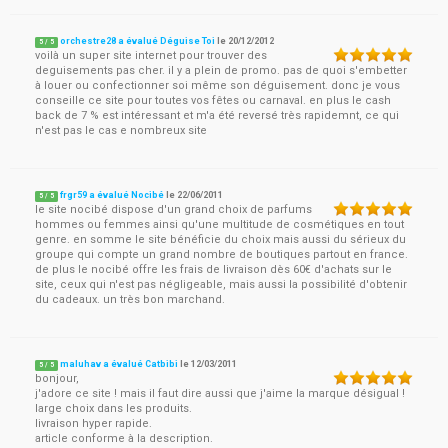
orchestre28 a évalué Déguise Toi
le
20/12/2012
5
/
5
voilà un super site internet pour trouver des
deguisements pas cher. il y a plein de promo. pas de quoi s'embetter
à louer ou confectionner soi même son déguisement. donc je vous
conseille ce site pour toutes vos fêtes ou carnaval. en plus le cash
back de 7 % est intéressant et m'a été reversé très rapidemnt, ce qui
n'est pas le cas e nombreux site
frgr59 a évalué Nocibé
le
22/06/2011
5
/
5
le site nocibé dispose d'un grand choix de parfums
hommes ou femmes ainsi qu'une multitude de cosmétiques en tout
genre. en somme le site bénéficie du choix mais aussi du sérieux du
groupe qui compte un grand nombre de boutiques partout en france.
de plus le nocibé offre les frais de livraison dès 60€ d'achats sur le
site, ceux qui n'est pas négligeable, mais aussi la possibilité d'obtenir
du cadeaux. un très bon marchand.
maluhav a évalué Catbibi
le
12/03/2011
5
/
5
bonjour,
j'adore ce site ! mais il faut dire aussi que j'aime la marque désigual !
large choix dans les produits.
livraison hyper rapide.
article conforme à la description.