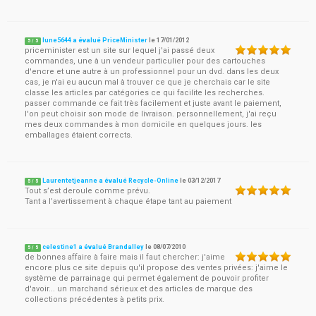
lune5644 a évalué PriceMinister
le
17/01/2012
5
/
5
priceminister est un site sur lequel j'ai passé deux
commandes, une à un vendeur particulier pour des cartouches
d'encre et une autre à un professionnel pour un dvd. dans les deux
cas, je n'ai eu aucun mal à trouver ce que je cherchais car le site
classe les articles par catégories ce qui facilite les recherches.
passer commande ce fait très facilement et juste avant le paiement,
l'on peut choisir son mode de livraison. personnellement, j'ai reçu
mes deux commandes à mon domicile en quelques jours. les
emballages étaient corrects.
Laurentetjeanne a évalué Recycle-Online
le
03/12/2017
5
/
5
Tout s’est deroule comme prévu.
Tant a l’avertissement à chaque étape tant au paiement
celestine1 a évalué Brandalley
le
08/07/2010
5
/
5
de bonnes affaire à faire mais il faut chercher: j'aime
encore plus ce site depuis qu'il propose des ventes privées: j'aime le
système de parrainage qui permet également de pouvoir profiter
d'avoir... un marchand sérieux et des articles de marque des
collections précédentes à petits prix.