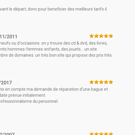
ant le départ, donc pour beneficier des meilleurs tarifs il
11/2011
 neufs ou d'occasions. on y trouve des cd & dvd, des livres,
ments hommes-femmes-enfants, des jouets... un site
re de domaines. un très bon site qui propose des prix très
/2017
pris en compte ma demande de réparation d'une bague et
date prévue initialement.
 professionnalisme du personnel.
7/2007