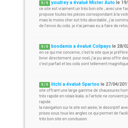
youdrey a évalué Mister Auto
le
19
5
/
5
ce site est vraiment un trés bon site , avec une facil
propose toutes les pièces correspondant à la voitu
mais le moins cher est très abordable , j'ai comm
de l'envoi du colis. je n'ai jamais eu a faire de reto
boodamix a évalué Colipays
le
28/0
5
/
5
en ce qui me concerne, c'est le site que je préfère
livrer directement. pour noel, j'ai pu ainsi offrir d
c'est parfait et les colis sont tellement magnifiqu
litchi a évalué Spartoo
le
27/04/201
5
/
5
site offrant une large gamme de chaussures homm
très rapide en relais kiala. si l'article ne convient
rapide.
la navigation sur le site est aisée, le descriptif av
prises sous tous les angles ce qui permet de facili
très bon site en conclusion.