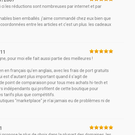
lui ci les réductions sont nombreuses par internet et par
ochables bien emballés. j'aime commandé chez eux bien que
coordonnées entre les articles et c'est un plus. les cadeaux
011
e, pour moi elle fait aussi partie des meilleures !
n en français qu'en anglais, avec les frais de port gratuits
ui est d'autant plus important quand il s'agit de
e point de comparaison pour tous mes achats hi-tech et
rs indépendants qui profitent de cette boutique pour
les tarifs plus que compétitifs.
outiques "marketplace" je n'ai jamais eu de problèmes ni de
1
 propose le plus de choix dans la plupart des domaines. les