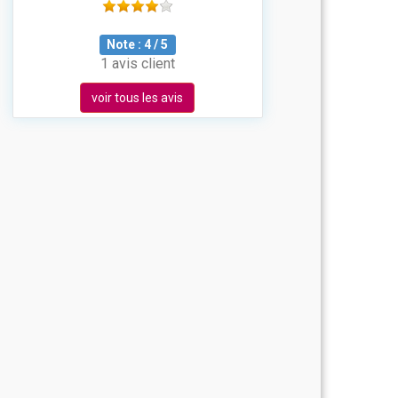
Note :
4
/
5
1 avis client
voir tous les avis