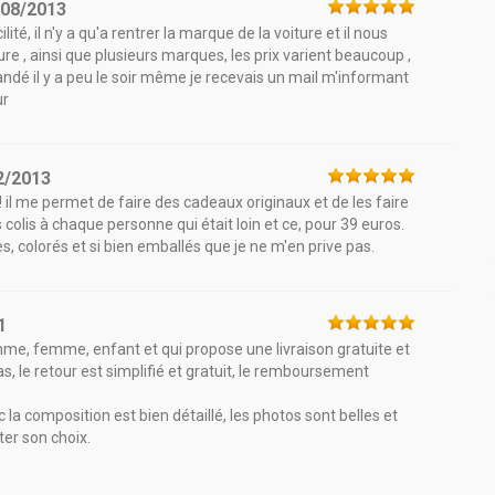
/08/2013
ité, il n'y a qu'a rentrer la marque de la voiture et il nous
re , ainsi que plusieurs marques, les prix varient beaucoup ,
andé il y a peu le soir même je recevais un mail m'informant
ur
2/2013
! il me permet de faire des cadeaux originaux et de les faire
es colis à chaque personne qui était loin et ce, pour 39 euros.
es, colorés et si bien emballés que je ne m'en prive pas.
1
e, femme, enfant et qui propose une livraison gratuite et
 pas, le retour est simplifié et gratuit, le remboursement
ec la composition est bien détaillé, les photos sont belles et
ter son choix.