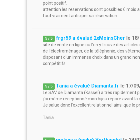
point positif.
attention les reservations sont possibles 6 mois av
faut vraiment anticiper sa réservation
frgr59 a évalué 2xMoinsCher
le
18/
5
/
5
site de vente en ligne ou l'on y trouve des articles
de l'électroménager, de la téléphonie, des vête
disposant d'un immense choix dans un grand nomb
compétitifs.
Tania a évalué Diamanta.fr
le
17/09
5
/
5
Le SAV de Diamanta (Kassel) a très rapidement 
j'ai même réceptionné mon bijou réparé avant la 
Je salue donc l'excellent relationnel ainsi que le
Tania.
melany a évalué Vertbaudet
le
24/0