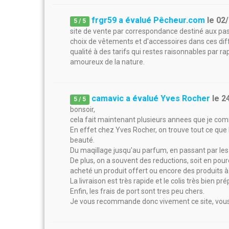
frgr59 a évalué Pêcheur.com
le
02
5
/
5
site de vente par correspondance destiné aux pas
choix de vêtements et d'accessoires dans ces diff
qualité à des tarifs qui restes raisonnables par ra
amoureux de la nature.
camavic a évalué Yves Rocher
le
2
5
/
5
bonsoir,
cela fait maintenant plusieurs annees que je com
En effet chez Yves Rocher, on trouve tout ce que 
beauté.
Du maqillage jusqu'au parfum, en passant par les pr
De plus, on a souvent des reductions, soit en pourc
acheté un produit offert ou encore des produits à
La livraison est très rapide et le colis très bien pré
Enfin, les frais de port sont tres peu chers.
Je vous recommande donc vivement ce site, vous