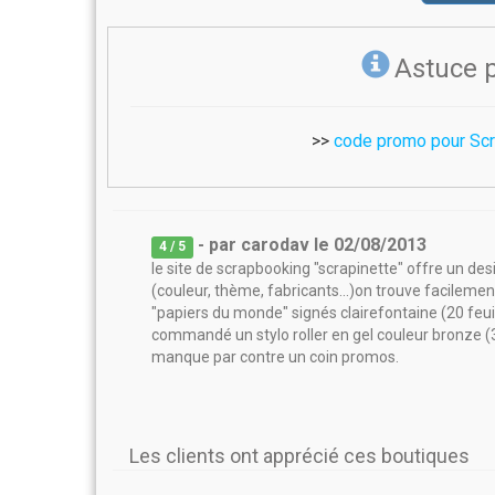
Astuce 
>>
code promo pour Scr
- par
carodav
le
02/08/2013
4
/ 5
le site de scrapbooking "scrapinette" offre un desi
(couleur, thème, fabricants...)on trouve facilement
"papiers du monde" signés clairefontaine (20 feuil
commandé un stylo roller en gel couleur bronze (3€6
manque par contre un coin promos.
Les clients ont apprécié ces boutiques