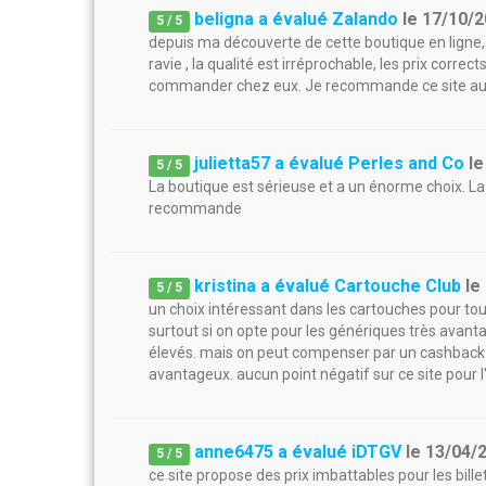
beligna a évalué Zalando
le
17/10/
5
/
5
depuis ma découverte de cette boutique en ligne, j
ravie , la qualité est irréprochable, les prix correc
commander chez eux. Je recommande ce site au a
julietta57 a évalué Perles and Co
l
5
/
5
La boutique est sérieuse et a un énorme choix. La 
recommande
kristina a évalué Cartouche Club
le
5
/
5
un choix intéressant dans les cartouches pour tou
surtout si on opte pour les génériques très avant
élevés. mais on peut compenser par un cashback 
avantageux. aucun point négatif sur ce site pour l
anne6475 a évalué iDTGV
le
13/04/
5
/
5
ce site propose des prix imbattables pour les billets