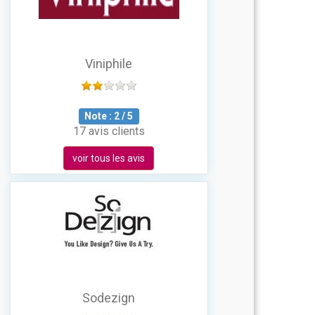
Viniphile
Note :
2
/
5
17 avis clients
voir tous les avis
Sodezign