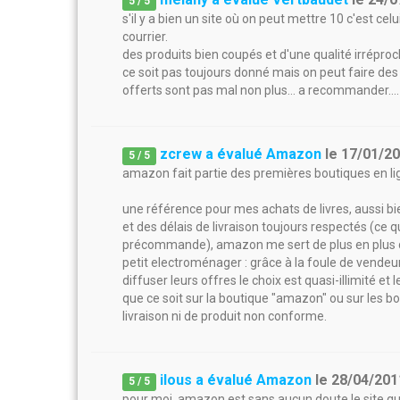
5
/
5
s'il y a bien un site où on peut mettre 10 c'est ce
courrier.
des produits bien coupés et d'une qualité irrépr
ce soit pas toujours donné mais on peut faire des 
offerts sont pas mal non plus... a recommander....
zcrew a évalué Amazon
le
17/01/2
5
/
5
amazon fait partie des premières boutiques en lign
une référence pour mes achats de livres, aussi bie
et des délais de livraison toujours respectés (ce q
précommande), amazon me sert de plus en plus d
petit electroménager : grâce à la foule de vendeu
diffuser leurs offres le choix est quasi-illimité et 
que ce soit sur la boutique "amazon" ou sur les b
livraison ni de produit non conforme.
ilous a évalué Amazon
le
28/04/201
5
/
5
pour moi, amazon est sans aucun doute le site qui