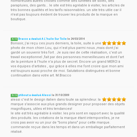
nombreuses autres choses comme des lunettes de soleil, des
parapluies, des gants... le site est très agréable à visiter, les articles de
très bonnes qualités et les tarifs raisonnables. un site très utile car il
n'est pas toujours évident de trouver les produits de la marque en
boutique.
Bracco a évalué A L'huile Sur Toile
le
24/03/2014
5
/
5
Bonsoir, j’ai reçu ces jours derniers, la toile, suite à une
photo de mon chien Lou, qui n’est plus parmi nous ,mais dont j’ai
gardé un souvenir très fort . Je suis ravi de cette réalisation, c’est un
travail exceptionnel ,fait par des personnes merveilleuses et dont l’art
de la peinture à l’huile n’a plus de secret. Encore un grand MERCI à
vos équipes d’artistes , qui grâce à elles me font croire que mon ami
est toujours aussi proche de moi. Salutations distinguées et bonne
continuation dans votre art. M.Bracco
ptibout a évalué Alessi
le
31/10/2009
5
/
5
alessi c'est le design italien dans toute sa splendeur. la
marque s'associe aux plus grands designer pour proposer des objets
magnifiques, utiles et très tendances!
le site est très agréable à visiter. les prix sont en rapport avec la qualité
des produits. les créations de la marque étant intemporelles, je ne
crois pas avoir vu un jour de "bons plans" pour cette marque.
commande reçue dans les temps et dans un emballage parfaitement
réalisé.