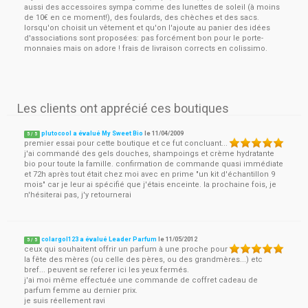
aussi des accessoires sympa comme des lunettes de soleil (à moins
de 10€ en ce moment!), des foulards, des chèches et des sacs.
lorsqu'on choisit un vêtement et qu'on l'ajoute au panier des idées
d'associations sont proposées: pas forcément bon pour le porte-
monnaies mais on adore ! frais de livraison corrects en colissimo.
Les clients ont apprécié ces boutiques
plutocool a évalué My Sweet Bio
le
11/04/2009
5
/
5
premier essai pour cette boutique et ce fut concluant...
j'ai commandé des gels douches, shampoings et crème hydratante
bio pour toute la famille. confirmation de commande quasi immédiate
et 72h après tout était chez moi avec en prime "un kit d'échantillon 9
mois" car je leur ai spécifié que j'étais enceinte. la prochaine fois, je
n'hésiterai pas, j'y retournerai
colargol123 a évalué Leader Parfum
le
11/05/2012
5
/
5
ceux qui souhaitent offrir un parfum à une proche pour
la fête des mères (ou celle des pères, ou des grandmères...) etc
bref... peuvent se referer ici les yeux fermés.
j'ai moi même effectuée une commande de coffret cadeau de
parfum femme au dernier prix.
je suis réellement ravi