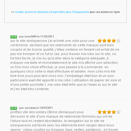
>>
5 codes promo et réductions disponibles pour Sinequanone
pour vos achats en ligne
- par
lune5644
le
11/02/2012
4
/ 5
sur le site sinéquanone j'ai acheté une robe pour une
cérémonie. sachant que les vetements de cette marque sont bien
coupés et de bonne qualité, j'étais certaine en faisant cet achat de ne
pas me tromper et ce fut le cas. pour trouver ma robe sur le site, ce
fut très facile, je n'ai eu qu'à aller dans la catégorie adéquate, à
indiquer ma taille et immédiatement le site m'a affiché une sélection.
un fois mon choix effectué, je suis passée à la commande. en
quelques clics celle-ci était effectuée et validée. mon colis m'a été
livré trois jours plus tard chez moi. l'emballage était bon et un soin
particuliers avait été apporté à ma robe ( utilisation de papier de soie et
d'une petite pochette ). ma robe était telle que je l'avais vu sur le site
et j'en était très contente.
- par
carodav
le
10/07/2011
4
/ 5
profitez vite des soldes (3ème démarque) pour
découvrir le site d'une marque de vêtements féminins qui ont de
l'allure tout en restant abordables. la navigation sur le site de
sinequanone est facile avec les vêtements bien rangés dans leurs
rayons : robes courtes ou longues, tops, vestes, pantalons...on trouve