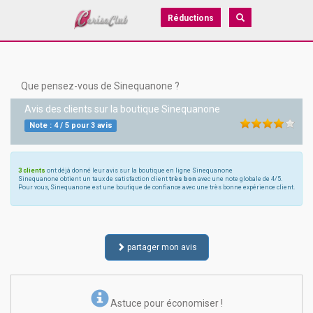
Réductions
Que pensez-vous de Sinequanone ?
Avis des clients sur la boutique
Sinequanone
Note :
4
/
5
pour
3
avis
3 clients
ont déjà donné leur avis sur la boutique en ligne Sinequanone
Sinequanone obtient un taux de satisfaction client
très bon
avec une note globale de 4/5.
Pour vous, Sinequanone est une boutique de confiance avec une très bonne expérience client.
partager mon avis
Astuce pour économiser !