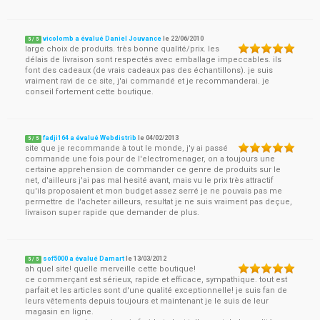
vicolomb a évalué Daniel Jouvance
le
22/06/2010
5
/
5
large choix de produits. très bonne qualité/prix. les
délais de livraison sont respectés avec emballage impeccables. ils
font des cadeaux (de vrais cadeaux pas des échantillons). je suis
vraiment ravi de ce site, j'ai commandé et je recommanderai. je
conseil fortement cette boutique.
fadji164 a évalué Webdistrib
le
04/02/2013
5
/
5
site que je recommande à tout le monde, j'y ai passé
commande une fois pour de l'electromenager, on a toujours une
certaine apprehension de commander ce genre de produits sur le
net, d'ailleurs j'ai pas mal hesité avant, mais vu le prix très attractif
qu'ils proposaient et mon budget assez serré je ne pouvais pas me
permettre de l'acheter ailleurs, resultat je ne suis vraiment pas deçue,
livraison super rapide que demander de plus.
sof5000 a évalué Damart
le
13/03/2012
5
/
5
ah quel site! quelle merveille cette boutique!
ce commerçant est sérieux, rapide et efficace, sympathique. tout est
parfait et les articles sont d'une qualité exceptionnelle! je suis fan de
leurs vêtements depuis toujours et maintenant je le suis de leur
magasin en ligne.