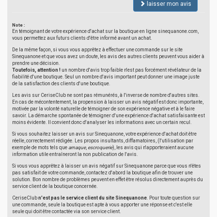
laisser mon avis
Note :
En témoignant de votre expérience d'achat sur la boutique en ligne sinequanone.com,
vous permettez aux futurs clients d'être informé avant un achat.
De la même façon, si vous vous apprêtez à effectuer une commande sur le site
Sinequanone et que vous avez un doute, les avis des autres clients peuvent vous aider à
prendre une décision.
Toutefois, attention !
un nombre d'avis trop faible n'est pas forcément révélateur de la
fiabilité d'une boutique. Seul un nombre d'avis important peut donner une image juste
de la satisfaction des clients d'une boutique.
Les avis sur CeriseClub ne sont pas rémunérés, à l'inverse de nombre d'autres sites.
En cas de mécontentement, la propension à laisser un avis négatif est donc importante,
motivée par la volonté naturelle de témoigner de son expérience négative et à le faire
savoir. La démarche spontanée de témoigner d'une expérience d'achat satisfaisante est
moins évidente. Il convient donc d'analyser les informations avec un certain recul.
Si vous souhaitez laisser un avis sur Sinequanone, votre expérience d'achat doit être
réelle, correctement rédigée. Les propos insultants, diffamatoires, (l'utilisation par
exemple de mots tels que
arnaque
,
escroquerie
), les avis qui n'apporteraient aucune
information utile entraîneront la non publication de l'avis.
Si vous vous apprêtez à laisser un avis négatif sur Sinequanone parce que vous n'êtes
pas satisfait de votre commande, contactez d'abord la boutique afin de trouver une
solution. Bon nombre de problèmes peuvent en effet être résolus directement auprès du
service client de la boutique concernée.
CeriseClub
n'est pas le service client du site Sinequanone
. Pour toute question sur
une commande, seule la boutique est apte à vous apporter une réponse et c'est elle
seule qui doit être contactée via son service client.