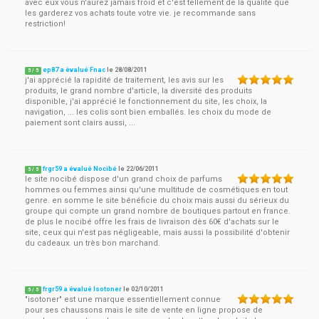
avec eux vous n'aurez jamais froid et c'est tellement de la qualité que
les garderez vos achats toute votre vie. je recommande sans
restriction!
ep87 a évalué Fnac
le
28/08/2011
5
/
5
j'ai apprécié la rapidité de traitement, les avis sur les
produits, le grand nombre d'article, la diversité des produits
disponible, j'ai apprécié le fonctionnement du site, les choix, la
navigation, ... les colis sont bien emballés. les choix du mode de
paiement sont clairs aussi, ...
frgr59 a évalué Nocibé
le
22/06/2011
5
/
5
le site nocibé dispose d'un grand choix de parfums
hommes ou femmes ainsi qu'une multitude de cosmétiques en tout
genre. en somme le site bénéficie du choix mais aussi du sérieux du
groupe qui compte un grand nombre de boutiques partout en france.
de plus le nocibé offre les frais de livraison dès 60€ d'achats sur le
site, ceux qui n'est pas négligeable, mais aussi la possibilité d'obtenir
du cadeaux. un très bon marchand.
frgr59 a évalué Isotoner
le
02/10/2011
5
/
5
"isotoner" est une marque essentiellement connue
pour ses chaussons mais le site de vente en ligne propose de