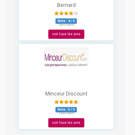
Bernard
Note :
4
/
5
7 avis clients
voir tous les avis
Minceur Discount
Note :
5
/
5
1 avis client
voir tous les avis