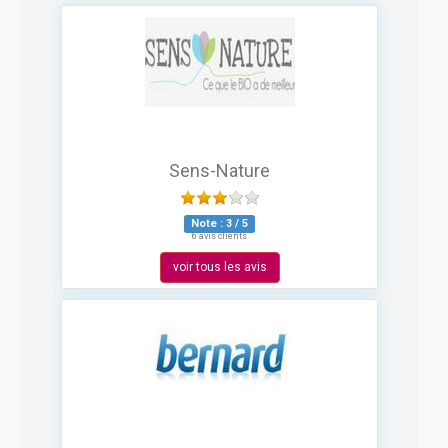
Sens-Nature
Note :
3
/
5
6 avis clients
voir tous les avis