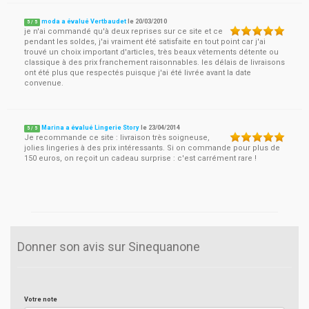
moda a évalué Vertbaudet
le
20/03/2010
5
/
5
je n'ai commandé qu'à deux reprises sur ce site et ce
pendant les soldes, j'ai vraiment été satisfaite en tout point car j'ai
trouvé un choix important d'articles, très beaux vêtements détente ou
classique à des prix franchement raisonnables. les délais de livraisons
ont été plus que respectés puisque j'ai été livrée avant la date
convenue.
Marina a évalué Lingerie Story
le
23/04/2014
5
/
5
Je recommande ce site : livraison très soigneuse,
jolies lingeries à des prix intéressants. Si on commande pour plus de
150 euros, on reçoit un cadeau surprise : c'est carrément rare !
Donner son avis sur Sinequanone
Votre note