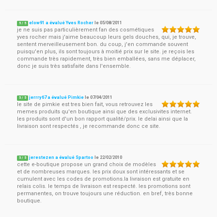
elow91 a évalué Yves Rocher
le
05/08/2011
5
/
5
je ne suis pas particulièrement fan des cosmétiques
yves rocher mais j'aime beaucoup leurs gels douches, qui, je trouve,
sentent merveilleusement bon. du coup, j'en commande souvent
puisqu'en plus, ils sont toujours à moitié prix sur le site. je reçois les
commande très rapidement, très bien emballées, sans me déplacer,
donc je suis très satisfaite dans l'ensemble.
jerrry67 a évalué Pimkie
le
07/04/2011
5
/
5
le site de pimkie est tres bien fait, vous retrouvez les
memes produits qu'en boutique ainsi que des exclusivites internet.
les produits sont d'un bon rapport qualité/prix. le delai ainsi que la
livraison sont respectés , je recommande donc ce site.
jerestezen a évalué Spartoo
le
22/02/2010
5
/
5
cette e-boutique propose un grand choix de modèles
et de nombreuses marques. les prix doux sont intéressants et se
cumulent avec les codes de promotions.la livraison est gratuite en
relais colis. le temps de livraison est respecté. les promotions sont
permanentes, on trouve toujours une réduction. en bref, très bonne
boutique.