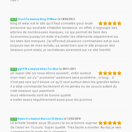
cas !!
lilou37 a évalué King Of Wear
le
18/03/2013
5
/
5
king of wear est le site qu'il faut connaître pour toute
personne qui souhaite s'habiller tendance. en effet, il regroupe des
articles de nombreuses marques, ce qui permet de faire des
économies puisqu'on évite d'acheter les vêtements séparément sur
les sites des marques. j'ai effectué plusieurs commandes est je suis
toujours ravi de mes achats, ça serait bien que le site propose des
livraison point relais, je rachèterais sûrement sur ce site bientôt.
gg1974 a évalué Atlas For Men
le
30/11/2011
5
/
5
un super site où nous allons souvent , enfin surtout
mon mari. on s'y " promène" aisément sans problème , ni bug... il
n'est pas rare qu'il trouve ce qu'il veut surtout dans les grandes tailles.
il a déjà commandé facilement et n'a jamais eu de soucis autant du
côté livraison que paiement.
leurs vêtements sont de bonne qualité.
à visiter assez régulièrement aussi pour les promos
Kevin h a évalué Maison Et Styles
le
12/02/2018
5
/
5
Lit acheté livrable sous 35 jours j’ai eu la bonne suprise
de l’avoir en 15 jours. Super qualité. Très facile a monter. Au top je vais
commander le reste de la chambre.