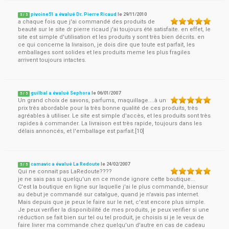
pivoine51 a évalué Dr. Pierre Ricaud
le
29/11/2010
5
/
5
a chaque fois que j'ai commandé des produits de
beauté sur le site dr pierre ricaud j'ai toujours été satisfaite. en effet, le
site est simple d'utilisation et les produits y sont très bien décrits. en
ce qui concerne la livraison, je dois dire que toute est parfait, les
emballages sont solides et les produits meme les plus fragiles
arrivent toujours intactes.
guilbal a évalué Sephora
le
06/01/2007
5
/
5
Un grand choix de savons, parfums, maquillage....à un
prix très abordable pour la très bonne qualité de ces produits, très
agréables à utiliser. Le site est simple d'accès, et les produits sont très
rapides à commander. La livraison est très rapide, toujours dans les
délais annoncés, et l'emballage est parfait.[10]
camavic a évalué La Redoute
le
24/02/2007
5
/
5
Qui ne connait pas LaRedoute????
je ne sais pas si quelqu'un en ce monde ignore cette boutique...
C'est la boutique en ligne sur laquelle j'ai le plus commandé, biensur
au debut je commandé sur catalgue, quand je n'avais pas internet.
Mais depuis que je peux le faire sur le net, c'est encore plus simple.
Je peux verifier la disponibilité de mes produits, je peux verifier si une
réduction se fait bien sur tel ou tel produit, je choisis si je le veux de
faire livrer ma commande chez quelqu'un d'autre en cas de cadeau