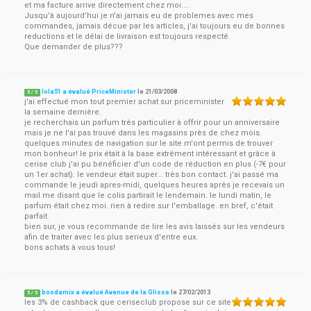
et ma facture arrive directement chez moi....
Jusqu'à aujourd'hui je n'ai jamais eu de problemes avec mes
commandes, jamais décue par les articles, j'ai toujours eu de bonnes
reductions et le délai de livraison est toujours respecté.
Que demander de plus???
lola51 a évalué PriceMinister
le
21/03/2008
5
/
5
j'ai effectué mon tout premier achat sur priceminister
la semaine dernière.
je recherchais un parfum très particulier à offrir pour un anniversaire
mais je ne l'ai pas trouvé dans les magasins près de chez mois.
quelques minutes de navigation sur le site m'ont permis de trouver
mon bonheur! le prix était à la base extrêment intéressant et grâce à
cerise club j'ai pu bénéficier d'un code de réduction en plus (-7€ pour
un 1er achat). le vendeur était super... très bon contact. j'ai passé ma
commande le jeudi apres-midi, quelques heures après je recevais un
mail me disant que le colis partirait le lendemain. le lundi matin, le
parfum était chez moi. rien à redire sur l'emballage. en bref, c'était
parfait.
bien sur, je vous recommande de lire les avis laissés sur les vendeurs
afin de traiter avec les plus serieux d'entre eux.
bons achats à vous tous!
boodamix a évalué Avenue de la Glisse
le
27/02/2013
5
/
5
les 3% de cashback que ceriseclub propose sur ce site