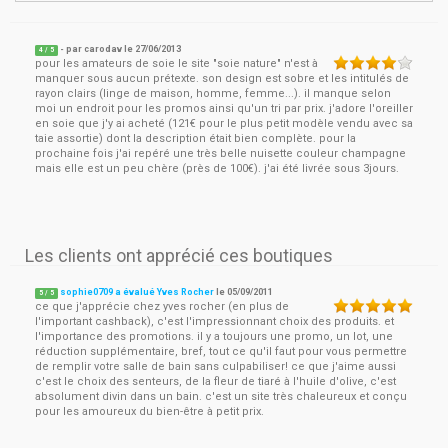
- par
carodav
le
27/06/2013
4
/ 5
pour les amateurs de soie le site "soie nature" n'est à
manquer sous aucun prétexte. son design est sobre et les intitulés de
rayon clairs (linge de maison, homme, femme...). il manque selon
moi un endroit pour les promos ainsi qu'un tri par prix. j'adore l'oreiller
en soie que j'y ai acheté (121€ pour le plus petit modèle vendu avec sa
taie assortie) dont la description était bien complète. pour la
prochaine fois j'ai repéré une très belle nuisette couleur champagne
mais elle est un peu chère (près de 100€). j'ai été livrée sous 3jours.
Les clients ont apprécié ces boutiques
sophie0709 a évalué Yves Rocher
le
05/09/2011
5
/
5
ce que j'apprécie chez yves rocher (en plus de
l'important cashback), c'est l'impressionnant choix des produits. et
l'importance des promotions. il y a toujours une promo, un lot, une
réduction supplémentaire, bref, tout ce qu'il faut pour vous permettre
de remplir votre salle de bain sans culpabiliser! ce que j'aime aussi
c'est le choix des senteurs, de la fleur de tiaré à l'huile d'olive, c'est
absolument divin dans un bain. c'est un site très chaleureux et conçu
pour les amoureux du bien-être à petit prix.