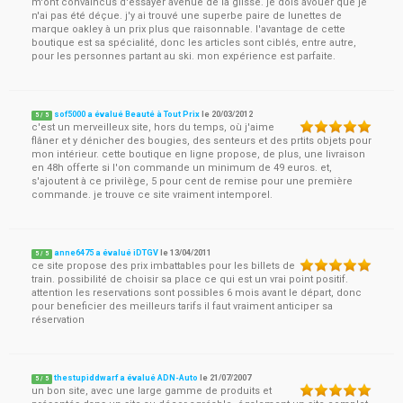
m'ont convaincus d'essayer avenue de la glisse. je dois avouer que je
n'ai pas été déçue. j'y ai trouvé une superbe paire de lunettes de
marque oakley à un prix plus que raisonnable. l'avantage de cette
boutique est sa spécialité, donc les articles sont ciblés, entre autre,
pour les personnes partant au ski. mon expérience est parfaite.
sof5000 a évalué Beauté à Tout Prix
le
20/03/2012
5
/
5
c'est un merveilleux site, hors du temps, où j'aime
flâner et y dénicher des bougies, des senteurs et des prtits objets pour
mon intérieur. cette boutique en ligne propose, de plus, une livraison
en 48h offerte si l'on commande un minimum de 49 euros. et,
s'ajoutent à ce privilège, 5 pour cent de remise pour une première
commande. je trouve ce site vraiment intemporel.
anne6475 a évalué iDTGV
le
13/04/2011
5
/
5
ce site propose des prix imbattables pour les billets de
train. possibilité de choisir sa place ce qui est un vrai point positif.
attention les reservations sont possibles 6 mois avant le départ, donc
pour beneficier des meilleurs tarifs il faut vraiment anticiper sa
réservation
thestupiddwarf a évalué ADN-Auto
le
21/07/2007
5
/
5
un bon site, avec une large gamme de produits et