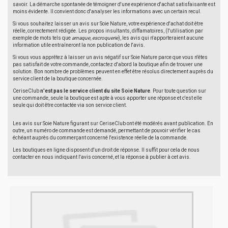
savoir. La démarche spontanée de témoigner d'une expérience d'achat satisfaisante est
moins évidente. Il convient donc d'analyser les informations avec un certain recul.
Si vous souhaitez laisser un avis sur Soie Nature, votre expérience d'achat doit être
réelle, correctement rédigée. Les propos insultants, diffamatoires, (l'utilisation par
exemple de mots tels que
arnaque
,
escroquerie
), les avis qui n'apporteraient aucune
information utile entraîneront la non publication de l'avis.
Si vous vous apprêtez à laisser un avis négatif sur Soie Nature parce que vous n'êtes
pas satisfait de votre commande, contactez d'abord la boutique afin de trouver une
solution. Bon nombre de problèmes peuvent en effet être résolus directement auprès du
service client de la boutique concernée.
CeriseClub
n'est pas le service client du site Soie Nature
. Pour toute question sur
une commande, seule la boutique est apte à vous apporter une réponse et c'est elle
seule qui doit être contactée via son service client.
Les avis sur Soie Nature figurant sur CeriseClub ont été modérés avant publication. En
outre, un numéro de commande est demandé, permettant de pouvoir vérifier le cas
échéant auprès du commerçant concerné l'existence réelle de la commande.
Les boutiques en ligne disposent d'un droit de réponse. Il suffit pour cela de nous
contacter en nous indiquant l'avis concerné, et la réponse à publier à cet avis.