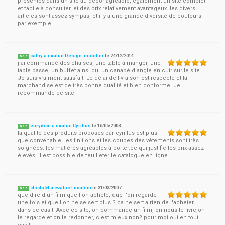
présentés dans un site au décor agréable, également un site complet
et facile à consulter, et des prix relativement avantageux. les divers
articles sont assez sympas, et il y a une grande diversité de couleurs
par exemple.
cathy a évalué Design-mobilier
le
24/12/2014
5
/
5
j'ai commandé des chaises, une table à manger, une
table basse, un buffet ainsi qu' un canapé d'angle en cuir sur le site.
Je suis vraiment satisfait. Le délai de livraison est respecté et la
marchandise est de très bonne qualité et bien conforme. Je
recommande ce site.
eurydice a évalué Cyrillus
le
16/05/2008
5
/
5
la qualité des produits proposés par cyrillus est plus
que convenable. les finitions et les coupes des vêtements sont très
soignées. les matières agréables à porter.ce qui justifie les prix assez
élevés. il est possible de feuilleter le catalogue en ligne.
cloclo54 a évalué Locafilm
le
31/03/2007
5
/
5
que dire d'un film que l'on achete, que l'on regarde
une fois et que l'on ne se sert plus ? ca ne sert a rien de l'acheter
dans ce cas !! Avec ce site, on commande un film, on nous le livre,on
le regarde et on le redonner, c'est mieux non? pour moi oui en tout