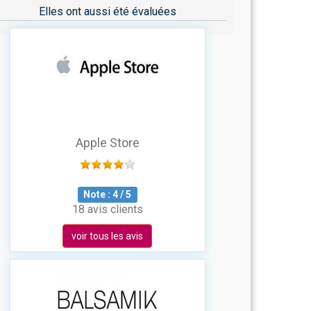
Elles ont aussi été évaluées
Apple Store
Note :
4
/
5
18 avis clients
voir tous les avis