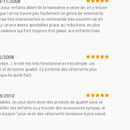
4/11/2008
s pour enfants allant de la naissance a seize an, on y trouve
ue l on ne trouve pas facilement ce genre de vetements
 offres très interessantes je commande tres souvent car en
our un prix assez apodables grace au reductions. en plus
deaux qui font toujours tres plaisir aux enfants mais
6/2008
...). le site est très fonctionnel et très simple. ces
e et de bonne qualité. il y a même des vêtements plus
ue lui qui le fait)
6/2010
ables. on peut donc avoir des produits de qualité sans se
abiller ses enfants ou y trouver des accessoires sympas. le
prix à payer" pour avoir des vêtements tendance à prix cassé.