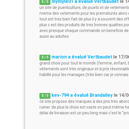
mymyle01 a évalué Vertbaudet
le
1
5
/
5
un site de puerilculture, de jouets et de vetement
meme des vetements pour les prematurés alors q
tout est tres bien fait de plus il y a souvent des
plus c est des produits de tres bonnes qualites p
avec presque chaque commande on beneficie de ca
aussi au adultes.
marion a évalué Vertbaudet
le
17/0
5
/
5
grand choix pour tout le monde (femme, enfant, bébé
vêtements sont très originaux et à pris résonnabl
habillé pour les mariages (très bien car je connais q
kev-794 a évalué Brandalley
le
14/0
5
/
5
ce site propose des marques à des prix très abord
ruiner. de plus le choix est vaste on peut même h
délai de livraison est un peu long mais c'est le "