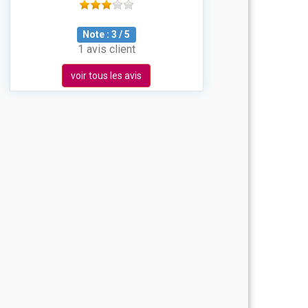
Note :
3
/
5
1 avis client
voir tous les avis