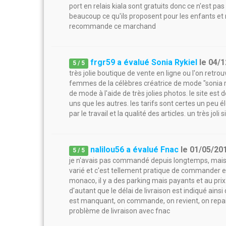
port en relais kiala sont gratuits donc ce n'est pas
beaucoup ce qu'ils proposent pour les enfants et
recommande ce marchand
frgr59 a évalué Sonia Rykiel
le
04/1
5
/
5
très jolie boutique de vente en ligne ou l'on retro
femmes de la célèbres créatrice de mode "sonia ry
de mode à l'aide de très jolies photos. le site est d
uns que les autres. les tarifs sont certes un pe
par le travail et la qualité des articles. un très j
nalilou56 a évalué Fnac
le
01/05/20
5
/
5
je n'avais pas commandé depuis longtemps, mais i
varié et c'est tellement pratique de commander en
monaco, il y a des parking mais payants et au prix
d'autant que le délai de livraison est indiqué ainsi 
est manquant, on commande, on revient, on repaie 
problème de livraison avec fnac