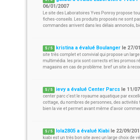
06/01/2007
Le site des Laboratoires Yves Ponroy propose to
fiches-conseils. Les produits proposés ne sont pas
commandes arrivent dans les délais annoncés, bi
kristina a évalué Boulanger
le
27/0
5
/
5
site très complet et convivial qui propose un lar
multimédia. les prix sont corrects et les promos r
magasins en cas de problème. bref un site à re
ievy a évalué Center Parcs
le
11/0
5
/
5
center parc c'est le royaume aquatique par excellen
cottage, du nombres de personnes, des activités tout
bien la vie et permet avant même d'avoir commen
lola2805 a évalué Kiabi
le
22/09/201
5
/
5
kiabi est un très bon site avec un large choix de vé