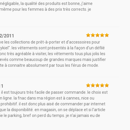
 négligable, la qualité des produits est bonne, j'aime
 même pour les femmes à des prix très corrects. je
2/2011
uve les collections de prêt-à-porter et d'accessoires pour
kiel". les vêtements sont présentés à la façon d'un défilé
onc très agréable à visiter, les vêtements tous plus jolis les
u élevés comme beaucoup de grandes marques mais justifier
oli site à connaitre absolument par tous les férus de mode.
11
l est toujours très facile de passer commande. le choix est
 ligne. la fnac dans ma région est à cannes, nice ou
 prohibitif. il est donc plus aisé de commander par internet
que la disponibilité. en magasin, on se déplace et si l'article
le parking, bref on perd du temps. je n'ai jamais eu de