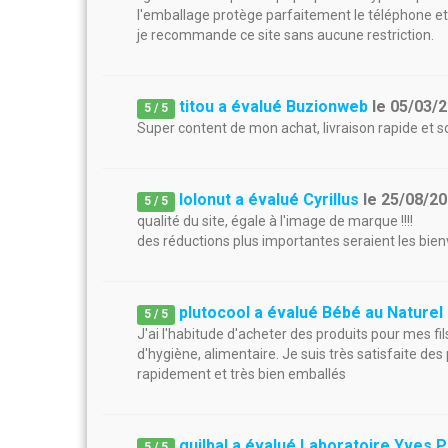
l'emballage protège parfaitement le téléphone et 
je recommande ce site sans aucune restriction.
titou a évalué Buzionweb
le
05/03/
5
/
5
Super content de mon achat, livraison rapide et 
lolonut a évalué Cyrillus
le
25/08/2
5
/
5
qualité du site, égale à l'image de marque !!!!
des réductions plus importantes seraient les bien
plutocool a évalué Bébé au Naturel
5
/
5
J'ai l'habitude d'acheter des produits pour mes fil
d'hygiène, alimentaire. Je suis très satisfaite des
rapidement et très bien emballés
guilbal a évalué Laboratoire Yves 
5
/
5