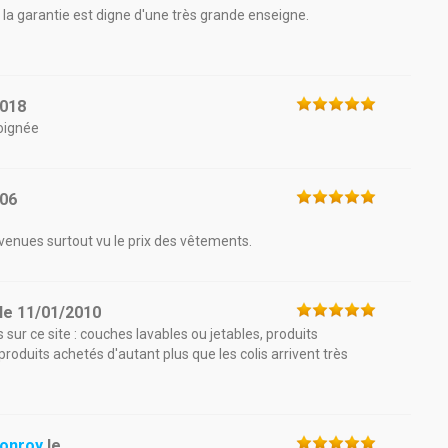
la garantie est digne d'une très grande enseigne.
2018
soignée
006
venues surtout vu le prix des vêtements.
le
11/01/2010
s sur ce site : couches lavables ou jetables, produits
 produits achetés d'autant plus que les colis arrivent très
Ponroy
le