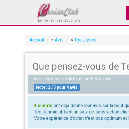
Le meilleur des réductions
Accueil
»
Avis
»
Teo Jasmin
Que pensez-vous de T
Avis des clients sur la boutique
Teo Jasmin
Note :
2
/
5
pour
4
avis
4 clients
ont déjà donné leur avis sur la boutiq
Teo Jasmin obtient un taux de satisfaction clie
Votre expérience d'achat n'est pas optimum et l