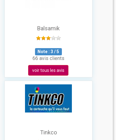
Balsamik
Note :
3
/
5
66 avis clients
voir tous les avis
Tinkco