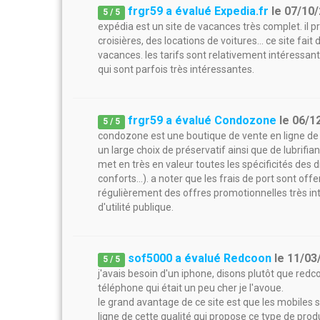
frgr59 a évalué Expedia.fr
le
07/10
5
/
5
expédia est un site de vacances très complet. il pr
croisières, des locations de voitures... ce site fai
vacances. les tarifs sont relativement intéressant 
qui sont parfois très intéressantes.
frgr59 a évalué Condozone
le
06/1
5
/
5
condozone est une boutique de vente en ligne de p
un large choix de préservatif ainsi que de lubrifiant
met en très en valeur toutes les spécificités des
conforts...). a noter que les frais de port sont o
régulièrement des offres promotionnelles très inté
d'utilité publique.
sof5000 a évalué Redcoon
le
11/03
5
/
5
j'avais besoin d'un iphone, disons plutôt que re
téléphone qui était un peu cher je l'avoue.
le grand avantage de ce site est que les mobiles s
ligne de cette qualité qui propose ce type de produ