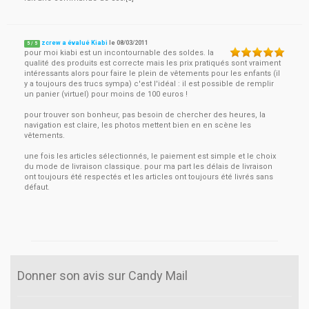
zcrew a évalué Kiabi
le
08/03/2011
5
/
5
pour moi kiabi est un incontournable des soldes. la
qualité des produits est correcte mais les prix pratiqués sont vraiment
intéressants alors pour faire le plein de vêtements pour les enfants (il
y a toujours des trucs sympa) c'est l'idéal : il est possible de remplir
un panier (virtuel) pour moins de 100 euros !
pour trouver son bonheur, pas besoin de chercher des heures, la
navigation est claire, les photos mettent bien en en scène les
vêtements.
une fois les articles sélectionnés, le paiement est simple et le choix
du mode de livraison classique. pour ma part les délais de livraison
ont toujours été respectés et les articles ont toujours été livrés sans
défaut.
Donner son avis sur Candy Mail