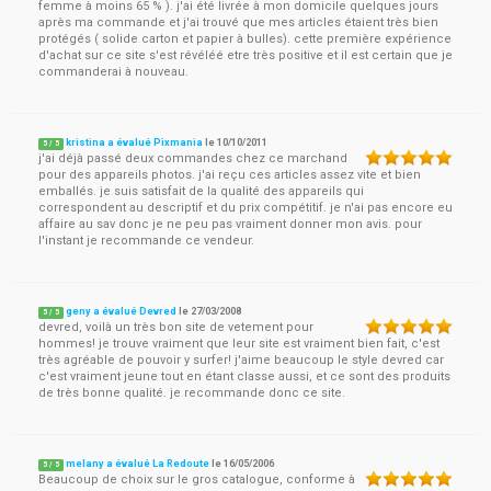
femme à moins 65 % ). j'ai été livrée à mon domicile quelques jours
après ma commande et j'ai trouvé que mes articles étaient très bien
protégés ( solide carton et papier à bulles). cette première expérience
d'achat sur ce site s'est révéléé etre très positive et il est certain que je
commanderai à nouveau.
kristina a évalué Pixmania
le
10/10/2011
5
/
5
j'ai déjà passé deux commandes chez ce marchand
pour des appareils photos. j'ai reçu ces articles assez vite et bien
emballés. je suis satisfait de la qualité des appareils qui
correspondent au descriptif et du prix compétitif. je n'ai pas encore eu
affaire au sav donc je ne peu pas vraiment donner mon avis. pour
l'instant je recommande ce vendeur.
geny a évalué Devred
le
27/03/2008
5
/
5
devred, voilà un très bon site de vetement pour
hommes! je trouve vraiment que leur site est vraiment bien fait, c'est
très agréable de pouvoir y surfer! j'aime beaucoup le style devred car
c'est vraiment jeune tout en étant classe aussi, et ce sont des produits
de très bonne qualité. je recommande donc ce site.
melany a évalué La Redoute
le
16/05/2006
5
/
5
Beaucoup de choix sur le gros catalogue, conforme à