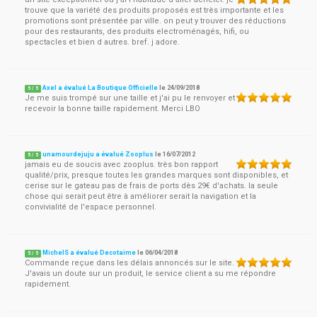
trouve que la variété des produits proposés est très importante et les
promotions sont présentée par ville. on peut y trouver des réductions
pour des restaurants, des produits electroménagés, hifi, ou
spectacles et bien d autres. bref. j adore.
Axel a évalué La Boutique Officielle
le
24/09/2018
5
/
5
Je me suis trompé sur une taille et j'ai pu le renvoyer et
recevoir la bonne taille rapidement. Merci LBO
unamourdejuju a évalué Zooplus
le
16/07/2012
5
/
5
jamais eu de soucis avec zooplus. très bon rapport
qualité/prix, presque toutes les grandes marques sont disponibles, et
cerise sur le gateau pas de frais de ports dès 29€ d'achats. la seule
chose qui serait peut être à améliorer serait la navigation et la
convivialité de l'espace personnel.
MichelS a évalué Decotaime
le
06/04/2018
5
/
5
Commande reçue dans les délais annoncés sur le site.
J'avais un doute sur un produit, le service client a su me répondre
rapidement.