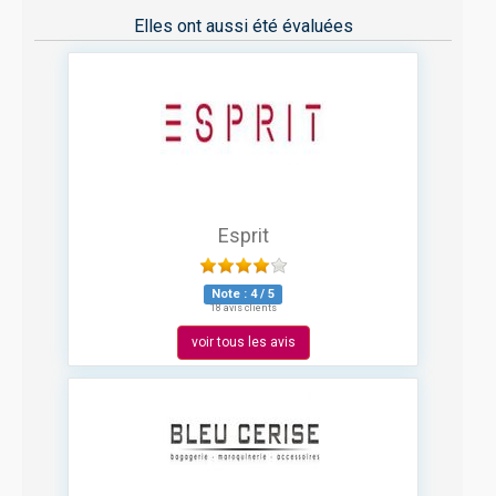
Elles ont aussi été évaluées
Esprit
Note :
4
/
5
18 avis clients
voir tous les avis