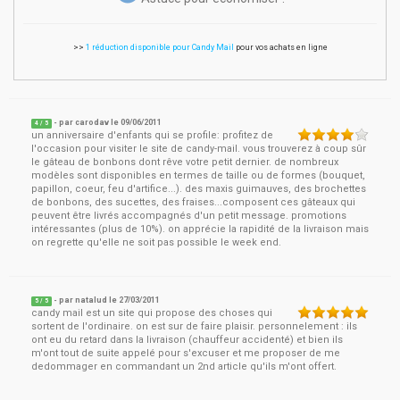
>>
1 réduction disponible pour Candy Mail
pour vos achats en ligne
- par
carodav
le
09/06/2011
4
/ 5
un anniversaire d'enfants qui se profile: profitez de
l'occasion pour visiter le site de candy-mail. vous trouverez à coup sûr
le gâteau de bonbons dont rêve votre petit dernier. de nombreux
modèles sont disponibles en termes de taille ou de formes (bouquet,
papillon, coeur, feu d'artifice...). des maxis guimauves, des brochettes
de bonbons, des sucettes, des fraises...composent ces gâteaux qui
peuvent être livrés accompagnés d'un petit message. promotions
intéressantes (plus de 10%). on apprécie la rapidité de la livraison mais
on regrette qu'elle ne soit pas possible le week end.
- par
natalud
le
27/03/2011
5
/ 5
candy mail est un site qui propose des choses qui
sortent de l'ordinaire. on est sur de faire plaisir. personnelement : ils
ont eu du retard dans la livraison (chauffeur accidenté) et bien ils
m'ont tout de suite appelé pour s'excuser et me proposer de me
dedommager en commandant un 2nd article qu'ils m'ont offert.