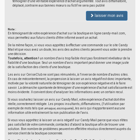
témoigner d'une véritable expérience d'achat argumentée. Tout avis diffamatoire,
déplacé, contraire aux bonnes moeurs ou fictif ne sera pas publié
laisser mon avis
Note :
En témoignant de votre expérience d'achat sur la boutique en ligne candy-mail.com,
vous permettez aux futurs clients d'être informé avant un achat.
De la même façon, si vous vous apprêtez à effectuer une commande sur le site Candy
Mail et que vous avez un doute, les avis des autres clients peuvent vous aider à prendre
une décision.
Toutefois, attention !
un nombre d'avis trop faible n'est pas forcément révélateur de la
fiabilité d'une boutique. Seul un nombre d'avis important peut donner une image juste
de la satisfaction des clients d'une boutique.
Les avis sur CeriseClub ne sont pas rémunérés, à l'inverse de nombre d'autres sites.
En cas de mécontentement, la propension à laisser un avis négatif est donc importante,
motivée par la volonté naturelle de témoigner de son expérience négative et à le faire
savoir. La démarche spontanée de témoigner d'une expérience d'achat satisfaisante est
moins évidente. Il convient donc d'analyser les informations avec un certain recul.
Si vous souhaitez laisser un avis sur Candy Mail, votre expérience d'achat doit être
réelle, correctement rédigée. Les propos insultants, diffamatoires, (l'utilisation par
exemple de mots tels que
arnaque
,
escroquerie
), les avis qui n'apporteraient aucune
information utile entraîneront la non publication de l'avis.
Si vous vous apprêtez à laisser un avis négatif sur Candy Mail parce que vous n'êtes
pas satisfait de votre commande, contactez d'abord la boutique afin de trouver une
solution. Bon nombre de problèmes peuvent en effet être résolus directement auprès du
service client de la boutique concernée.