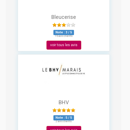
Bleucerise
Note :
3
/
5
15 avis clients
voir tous les avis
BHV
Note :
5
/
5
2 avis clients