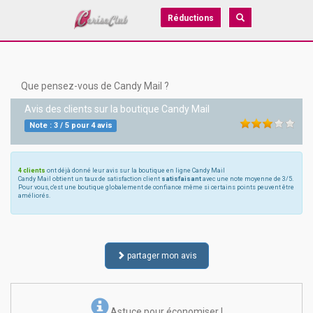
Réductions
Que pensez-vous de Candy Mail ?
Avis des clients sur la boutique
Candy Mail
Note :
3
/
5
pour
4
avis
4 clients
ont déjà donné leur avis sur la boutique en ligne Candy Mail
Candy Mail obtient un taux de satisfaction client
satisfaisant
avec une note moyenne de 3/5.
Pour vous, c'est une boutique globalement de confiance même si certains points peuvent être
améliorés.
partager mon avis
Astuce pour économiser !