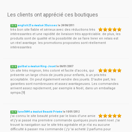
Les clients ont apprécié ces boutiques
english25 a évalué 3Suisses
le
24/06/2011
5
/
5
très bon site fiable et sérieux avec des réductions très
intéressantes et une rapidité de livraison très appréciable. de plus, les
produits sont de qualité et la possibilité de se faire livrer en relais est
un réel avantage. les promotions proposées sont réellement
intéressantes
guilbal a évalué King-Jouet
le
06/01/2007
5
/
5
Un site très mignon, très coloré et facile d'accès, qui
présente un large choix de jouets pour enfants, à un prix très
acceptable. On peut également vendre des jouets. D'autre part, les
garanties sont nombreuses et assez avantageuses. Les commandes
arrivent assez rapidement, par exemple à Noël, dans un emballage
sympa.[9]
lune5644 a évalué Beauté Privée
le
10/01/2012
5
/
5
j'ai connu le site beauté privée par le biais d'une amie
et j'y ai passé ma première commande quelques jours avant noel. j'ai
trouvé la navigation sur le site très agréable et je n'ai eu aucune
difficulté à passer ma commande ( j'y 'ai acheté 2 parfums pour