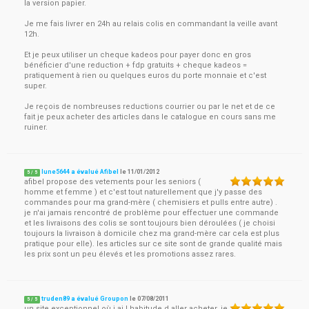
la version papier.
Je me fais livrer en 24h au relais colis en commandant la veille avant
12h.
Et je peux utiliser un cheque kadeos pour payer donc en gros
bénéficier d'une reduction + fdp gratuits + cheque kadeos =
pratiquement à rien ou quelques euros du porte monnaie et c'est
super.
Je reçois de nombreuses reductions courrier ou par le net et de ce
fait je peux acheter des articles dans le catalogue en cours sans me
ruiner.
lune5644 a évalué Afibel
le
11/01/2012
5
/
5
afibel propose des vetements pour les seniors (
homme et femme ) et c'est tout naturellement que j'y passe des
commandes pour ma grand-mère ( chemisiers et pulls entre autre) .
je n'ai jamais rencontré de problème pour effectuer une commande
et les livraisons des colis se sont toujours bien déroulées ( je choisi
toujours la livraison à domicile chez ma grand-mère car cela est plus
pratique pour elle). les articles sur ce site sont de grande qualité mais
les prix sont un peu élevés et les promotions assez rares.
truden89 a évalué Groupon
le
07/08/2011
5
/
5
un site exceptionnel où j ai l habitude d aller acheter. je