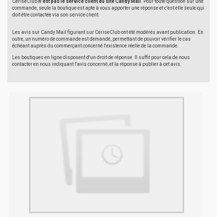
CeriseClub
n'est pas le service client du site Candy Mail
. Pour toute question sur une
commande, seule la boutique est apte à vous apporter une réponse et c'est elle seule qui
doit être contactée via son service client.
Les avis sur Candy Mail figurant sur CeriseClub ont été modérés avant publication. En
outre, un numéro de commande est demandé, permettant de pouvoir vérifier le cas
échéant auprès du commerçant concerné l'existence réelle de la commande.
Les boutiques en ligne disposent d'un droit de réponse. Il suffit pour cela de nous
contacter en nous indiquant l'avis concerné, et la réponse à publier à cet avis.