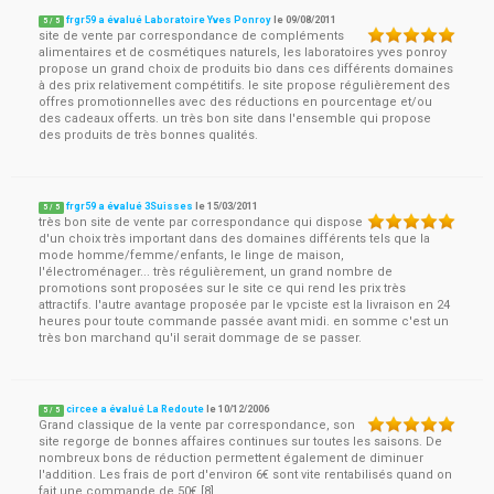
frgr59 a évalué Laboratoire Yves Ponroy
le
09/08/2011
5
/
5
site de vente par correspondance de compléments
alimentaires et de cosmétiques naturels, les laboratoires yves ponroy
propose un grand choix de produits bio dans ces différents domaines
à des prix relativement compétitifs. le site propose régulièrement des
offres promotionnelles avec des réductions en pourcentage et/ou
des cadeaux offerts. un très bon site dans l'ensemble qui propose
des produits de très bonnes qualités.
frgr59 a évalué 3Suisses
le
15/03/2011
5
/
5
très bon site de vente par correspondance qui dispose
d'un choix très important dans des domaines différents tels que la
mode homme/femme/enfants, le linge de maison,
l'électroménager... très régulièrement, un grand nombre de
promotions sont proposées sur le site ce qui rend les prix très
attractifs. l'autre avantage proposée par le vpciste est la livraison en 24
heures pour toute commande passée avant midi. en somme c'est un
très bon marchand qu'il serait dommage de se passer.
circee a évalué La Redoute
le
10/12/2006
5
/
5
Grand classique de la vente par correspondance, son
site regorge de bonnes affaires continues sur toutes les saisons. De
nombreux bons de réduction permettent également de diminuer
l'addition. Les frais de port d'environ 6€ sont vite rentabilisés quand on
fait une commande de 50€.[8]