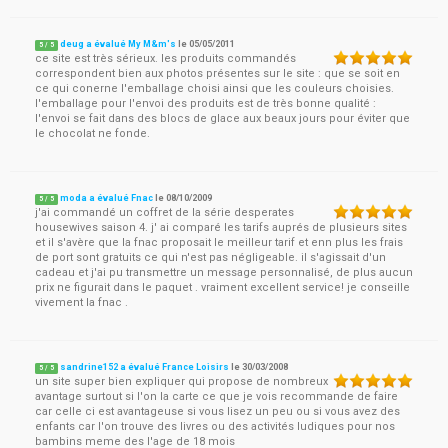
deug a évalué My M&m's
le
05/05/2011
5
/
5
ce site est très sérieux. les produits commandés
correspondent bien aux photos présentes sur le site : que se soit en
ce qui conerne l'emballage choisi ainsi que les couleurs choisies.
l'emballage pour l'envoi des produits est de très bonne qualité :
l'envoi se fait dans des blocs de glace aux beaux jours pour éviter que
le chocolat ne fonde.
moda a évalué Fnac
le
08/10/2009
5
/
5
j'ai commandé un coffret de la série desperates
housewives saison 4. j' ai comparé les tarifs auprés de plusieurs sites
et il s'avère que la fnac proposait le meilleur tarif et enn plus les frais
de port sont gratuits ce qui n'est pas négligeable. il s'agissait d'un
cadeau et j'ai pu transmettre un message personnalisé, de plus aucun
prix ne figurait dans le paquet . vraiment excellent service! je conseille
vivement la fnac .
sandrine152 a évalué France Loisirs
le
30/03/2008
5
/
5
un site super bien expliquer qui propose de nombreux
avantage surtout si l'on la carte ce que je vois recommande de faire
car celle ci est avantageuse si vous lisez un peu ou si vous avez des
enfants car l'on trouve des livres ou des activités ludiques pour nos
bambins meme des l'age de 18 mois