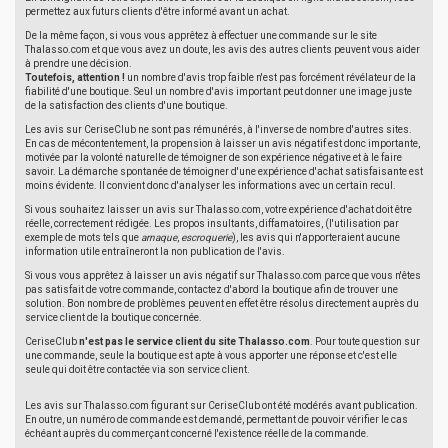
permettez aux futurs clients d'être informé avant un achat.
De la même façon, si vous vous apprêtez à effectuer une commande sur le site
Thalasso.com et que vous avez un doute, les avis des autres clients peuvent vous aider
à prendre une décision.
Toutefois, attention !
un nombre d'avis trop faible n'est pas forcément révélateur de la
fiabilité d'une boutique. Seul un nombre d'avis important peut donner une image juste
de la satisfaction des clients d'une boutique.
Les avis sur CeriseClub ne sont pas rémunérés, à l'inverse de nombre d'autres sites.
En cas de mécontentement, la propension à laisser un avis négatif est donc importante,
motivée par la volonté naturelle de témoigner de son expérience négative et à le faire
savoir. La démarche spontanée de témoigner d'une expérience d'achat satisfaisante est
moins évidente. Il convient donc d'analyser les informations avec un certain recul.
Si vous souhaitez laisser un avis sur Thalasso.com, votre expérience d'achat doit être
réelle, correctement rédigée. Les propos insultants, diffamatoires, (l'utilisation par
exemple de mots tels que
arnaque
,
escroquerie
), les avis qui n'apporteraient aucune
information utile entraîneront la non publication de l'avis.
Si vous vous apprêtez à laisser un avis négatif sur Thalasso.com parce que vous n'êtes
pas satisfait de votre commande, contactez d'abord la boutique afin de trouver une
solution. Bon nombre de problèmes peuvent en effet être résolus directement auprès du
service client de la boutique concernée.
CeriseClub
n'est pas le service client du site Thalasso.com
. Pour toute question sur
une commande, seule la boutique est apte à vous apporter une réponse et c'est elle
seule qui doit être contactée via son service client.
Les avis sur Thalasso.com figurant sur CeriseClub ont été modérés avant publication.
En outre, un numéro de commande est demandé, permettant de pouvoir vérifier le cas
échéant auprès du commerçant concerné l'existence réelle de la commande.