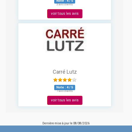
Note :
4
/
5
3 avis clients
voir tous les avis
Carré Lutz
Note :
4
/
5
7 avis clients
voir tous les avis
Dernière mise à jour le
08/08/2026