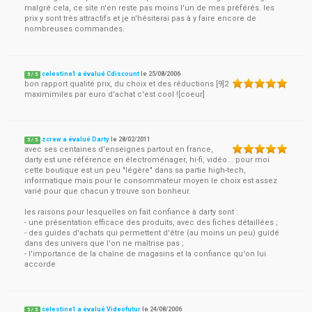
malgré cela, ce site n'en reste pas moins l'un de mes préférés. les
prix y sont très attractifs et je n'hésiterai pas à y faire encore de
nombreuses commandes.
celestine1 a évalué Cdiscount
le
25/08/2006
5
/
5
bon rapport qualité prix, du choix et des réductions [9]2
maximimiles par euro d'achat c'est cool ![coeur]
zcrew a évalué Darty
le
28/02/2011
5
/
5
avec ses centaines d'enseignes partout en france,
darty est une référence en électroménager, hi-fi, vidéo... pour moi
cette boutique est un peu "légère" dans sa partie high-tech,
informatique mais pour le consommateur moyen le choix est assez
varié pour que chacun y trouve son bonheur.
les raisons pour lesquelles on fait confiance à darty sont :
- une présentation efficace des produits, avec des fiches détaillées ;
- des guides d'achats qui permettent d'être (au moins un peu) guidé
dans des univers que l'on ne maîtrise pas ;
- l'importance de la chaîne de magasins et la confiance qu'on lui
accorde
celestine1 a évalué Videofutur
le
24/08/2006
5
/
5