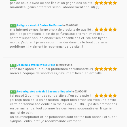
pas de soucis avec ce site fiable: on gagne des points
maximiles (gains différents selon l'abonnement choisit).[9]
beligna a évalué Corine De Farme
le
03/09/2011
5
/
5
site internet sympa, large choix de produits de qualité ,
plein de promotions, plein de parfums aux prix mini mini et qui
sentent super bon, on choisit ses échantillons et livraison hyper
rapide, j'adore !!! je vais recommander dans cette boutique sans
problème !!!! vraiment je recommande ce site !!!
Jean mi a évalué WoodBrass
le
04/08/2016
5
/
5
Enfin livré après quelques( problèmes de transporteur)
merci à l'équipe de woodbrass,instrument très bien emballé
frederiqueted a évalué Lavande-lingerie
le
02/05/2011
5
/
5
j'ai passé 2 commandes sur ce site et j'en suis ravie !!!
j'ai reçu mes colis en 48 heures, super bien emballés avec une petite
carte personnalisée écrite à la main ( oui , oui !!!). il y a des promotions
en permanence, tout comme les dernières nouveautés en lingerie,
maillot de bain.
on peut téléphoner et les personnes sont de très bon conseil et super
sympas ! enfin, bref, je recommande vivement !