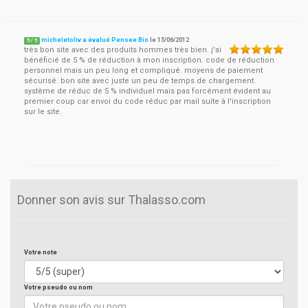
micheletoliv a évalué Pensee Bio
le
15/06/2012
5
/
5
très bon site avec des produits hommes très bien. j'ai
bénéficié de 5 % de réduction à mon inscription. code de réduction
personnel mais un peu long et compliqué. moyens de paiement
sécurisé. bon site avec juste un peu de temps de chargement.
système de réduc de 5 % individuel mais pas forcément évident au
premier coup car envoi du code réduc par mail suite à l'inscription
sur le site.
Donner son avis sur Thalasso.com
Votre note
Votre pseudo ou nom