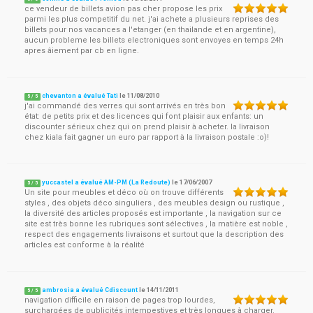
ce vendeur de billets avion pas cher propose les prix
parmi les plus competitif du net. j'ai achete a plusieurs reprises des
billets pour nos vacances a l'etanger (en thailande et en argentine),
aucun probleme les billets electroniques sont envoyes en temps 24h
apres âiement par cb en ligne.
chevanton a évalué Tati
le
11/08/2010
5
/
5
j'ai commandé des verres qui sont arrivés en très bon
état: de petits prix et des licences qui font plaisir aux enfants: un
discounter sérieux chez qui on prend plaisir à acheter. la livraison
chez kiala fait gagner un euro par rapport à la livraison postale :o)!
yuccastel a évalué AM-PM (La Redoute)
le
17/06/2007
5
/
5
Un site pour meubles et déco où on trouve différents
styles , des objets déco singuliers , des meubles design ou rustique ,
la diversité des articles proposés est importante , la navigation sur ce
site est très bonne les rubriques sont sélectives , la matière est noble ,
respect des engagements livraisons et surtout que la description des
articles est conforme à la réalité
ambrosia a évalué Cdiscount
le
14/11/2011
5
/
5
navigation difficile en raison de pages trop lourdes,
surchargées de publicités intempestives et très longues à charger.