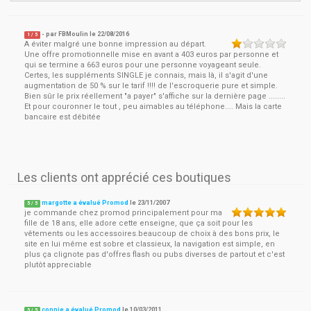
- par
FBMoulin
le
22/08/2016
1
/ 5
A éviter malgré une bonne impression au départ.
Une offre promotionnelle mise en avant a 403 euros par personne et
qui se termine a 663 euros pour une personne voyageant seule.
Certes, les suppléments SINGLE je connais, mais là, il s'agit d'une
augmentation de 50 % sur le tarif !!!! de l'escroquerie pure et simple.
Bien sûr le prix réellement "a payer" s'affiche sur la dernière page ........
Et pour couronner le tout , peu aimables au téléphone.... Mais la carte
bancaire est débitée
Les clients ont apprécié ces boutiques
margotte a évalué Promod
le
23/11/2007
5
/
5
je commande chez promod principalement pour ma
fille de 18 ans, elle adore cette enseigne, que ça soit pour les
vêtements ou les accessoires.beaucoup de choix à des bons prix, le
site en lui même est sobre et classieux, la navigation est simple, en
plus ça clignote pas d'offres flash ou pubs diverses de partout et c'est
plutôt appreciable
connie a évalué Promod
le
10/03/2011
5
/
5