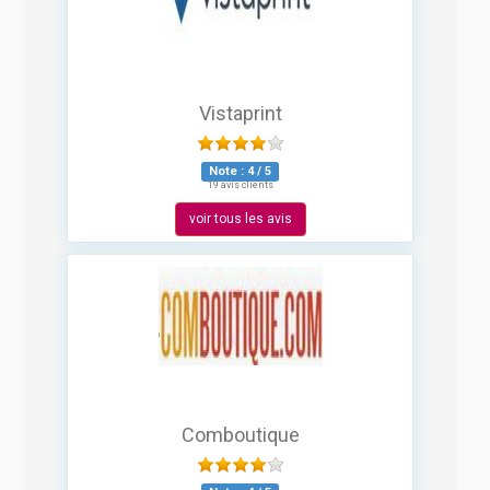
Vistaprint
Note :
4
/
5
19 avis clients
voir tous les avis
Comboutique