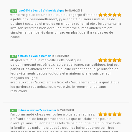
lune5644 a évalué Vitrine Magique
le
06/01/2012
5
/
5
vitrine magique est une boutique qui regorge d'articles
à petits prix. personnellement, j'y ai acheté plusieurs ustensiles de
cuisine ( spatules et moules en silicone) et j'en ai été très contente. la
livraison s'est très bien déroulée et même si mes articles étaient
simplement emballés dans un sac en plastique, il n'y a pas eu de
casse.
sof5000 a évalué Damart
le
13/03/2012
5
/
5
ah quel site! quelle merveille cette boutique!
ce commerçant est sérieux, rapide et efficace, sympathique. tout est
parfait et les articles sont d'une qualité exceptionnelle! je suis fan de
leurs vêtements depuis toujours et maintenant je le suis de leur
magasin en ligne.
avec eux vous n'aurez jamais froid et c'est tellement de la qualité que
les garderez vos achats toute votre vie. je recommande sans
restriction!
oldine a évalué Yves Rocher
le
29/02/2008
5
/
5
j'ai commandé chez yves rocher à plusieurs reprises,
profitant ainsi de leur promotions plus que satisfaisantes pour le
client. j'ai ainsi pu acheter des lots de bain douche, de quoi ravir toute
la famille, les parfums proposés pour les bains douches sont très