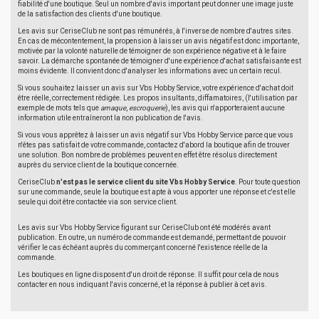
fiabilité d'une boutique. Seul un nombre d'avis important peut donner une image juste
de la satisfaction des clients d'une boutique.
Les avis sur CeriseClub ne sont pas rémunérés, à l'inverse de nombre d'autres sites.
En cas de mécontentement, la propension à laisser un avis négatif est donc importante,
motivée par la volonté naturelle de témoigner de son expérience négative et à le faire
savoir. La démarche spontanée de témoigner d'une expérience d'achat satisfaisante est
moins évidente. Il convient donc d'analyser les informations avec un certain recul.
Si vous souhaitez laisser un avis sur Vbs Hobby Service, votre expérience d'achat doit
être réelle, correctement rédigée. Les propos insultants, diffamatoires, (l'utilisation par
exemple de mots tels que
arnaque
,
escroquerie
), les avis qui n'apporteraient aucune
information utile entraîneront la non publication de l'avis.
Si vous vous apprêtez à laisser un avis négatif sur Vbs Hobby Service parce que vous
n'êtes pas satisfait de votre commande, contactez d'abord la boutique afin de trouver
une solution. Bon nombre de problèmes peuvent en effet être résolus directement
auprès du service client de la boutique concernée.
CeriseClub
n'est pas le service client du site Vbs Hobby Service
. Pour toute question
sur une commande, seule la boutique est apte à vous apporter une réponse et c'est elle
seule qui doit être contactée via son service client.
Les avis sur Vbs Hobby Service figurant sur CeriseClub ont été modérés avant
publication. En outre, un numéro de commande est demandé, permettant de pouvoir
vérifier le cas échéant auprès du commerçant concerné l'existence réelle de la
commande.
Les boutiques en ligne disposent d'un droit de réponse. Il suffit pour cela de nous
contacter en nous indiquant l'avis concerné, et la réponse à publier à cet avis.