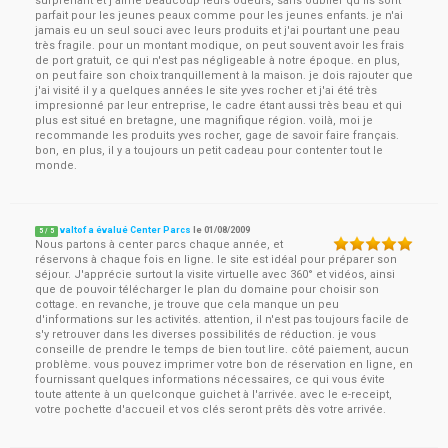
surprenant et j'aime beaucoup leurs odeurs, sans oublier qu'ils sont
parfait pour les jeunes peaux comme pour les jeunes enfants. je n'ai
jamais eu un seul souci avec leurs produits et j'ai pourtant une peau
très fragile. pour un montant modique, on peut souvent avoir les frais
de port gratuit, ce qui n'est pas négligeable à notre époque. en plus,
on peut faire son choix tranquillement à la maison. je dois rajouter que
j'ai visité il y a quelques années le site yves rocher et j'ai été très
impresionné par leur entreprise, le cadre étant aussi très beau et qui
plus est situé en bretagne, une magnifique région. voilà, moi je
recommande les produits yves rocher, gage de savoir faire français.
bon, en plus, il y a toujours un petit cadeau pour contenter tout le
monde.
valtof a évalué Center Parcs
le
01/08/2009
5
/
5
Nous partons à center parcs chaque année, et
réservons à chaque fois en ligne. le site est idéal pour préparer son
séjour. J'apprécie surtout la visite virtuelle avec 360° et vidéos, ainsi
que de pouvoir télécharger le plan du domaine pour choisir son
cottage. en revanche, je trouve que cela manque un peu
d'informations sur les activités. attention, il n'est pas toujours facile de
s'y retrouver dans les diverses possibilités de réduction. je vous
conseille de prendre le temps de bien tout lire. côté paiement, aucun
problème. vous pouvez imprimer votre bon de réservation en ligne, en
fournissant quelques informations nécessaires, ce qui vous évite
toute attente à un quelconque guichet à l'arrivée. avec le e-receipt,
votre pochette d'accueil et vos clés seront prêts dès votre arrivée.