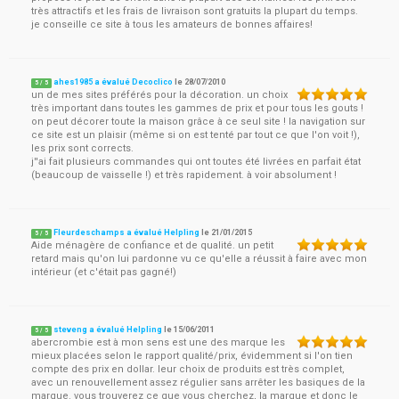
très attractifs et les frais de livraison sont gratuits la plupart du temps.
je conseille ce site à tous les amateurs de bonnes affaires!
ahes1985 a évalué Decoclico
le
28/07/2010
5
/
5
un de mes sites préférés pour la décoration. un choix
très important dans toutes les gammes de prix et pour tous les gouts !
on peut décorer toute la maison grâce à ce seul site ! la navigation sur
ce site est un plaisir (même si on est tenté par tout ce que l'on voit !),
les prix sont corrects.
j''ai fait plusieurs commandes qui ont toutes été livrées en parfait état
(beaucoup de vaisselle !) et très rapidement. à voir absolument !
Fleurdeschamps a évalué Helpling
le
21/01/2015
5
/
5
Aide ménagère de confiance et de qualité. un petit
retard mais qu'on lui pardonne vu ce qu'elle a réussit à faire avec mon
intérieur (et c'était pas gagné!)
steveng a évalué Helpling
le
15/06/2011
5
/
5
abercrombie est à mon sens est une des marque les
mieux placées selon le rapport qualité/prix, évidemment si l'on tien
compte des prix en dollar. leur choix de produits est très complet,
avec un renouvellement assez régulier sans arrêter les basiques de la
marque. vous trouverez ce que vous cherchez, la marque et donc le