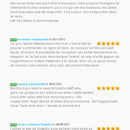
site ne se limite pas aux t-shirt et aux jeans, mais propose tout types de
vêtements et d'accessoires. pour ce qui est des livraisons, les délais
sont long mais cela dit respectés. il n'y a donc rien à reprocher dans
se sens.
site très fiable, à recommander.
boodamix a évalué But
le
03/12/2012
5
/
5
ce que j'adore littéralement chez but, c'est le fait de
pouvoir commander en ligne (et donc de recevoir un très joli cash
back), et d'avoir la possibilité de récupérer son achat directement en
magasin. je l'ai fait pour deux lampes 'bistrot' et cela m'a fat gagner de
l'argent tout en évitant d'attendre à la caisse. bien sûr, je peux choisir
de recevoir mes articles chez moi. absolument fabuleux!
susanb a évalué But
le
28/01/2011
5
/
5
Went to buy a bike to keep fit helpful staff who
gave me guidance as I didnt know what I really wanted.
Good after sales with free servicing and a -10%
Loyalty Card. Huge stocks of bikes and accessories - the biggest bikle
shop I have ever seen. I would recommend it.
cesar.s a évalué Chapitre
le
28/08/2010
5
/
5
j'utilise le site de chapitre pour acheter mes livres de