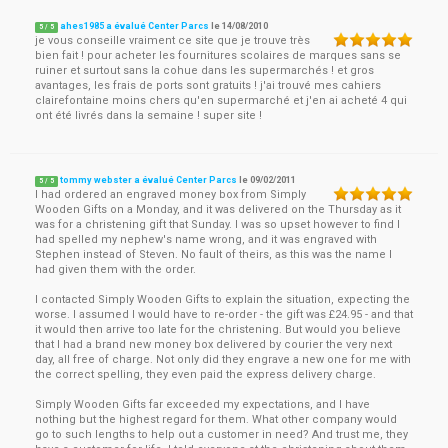
ahes1985 a évalué Center Parcs
le
14/08/2010
5
/
5
je vous conseille vraiment ce site que je trouve très
bien fait ! pour acheter les fournitures scolaires de marques sans se
ruiner et surtout sans la cohue dans les supermarchés ! et gros
avantages, les frais de ports sont gratuits ! j'ai trouvé mes cahiers
clairefontaine moins chers qu'en supermarché et j'en ai acheté 4 qui
ont été livrés dans la semaine ! super site !
tommy webster a évalué Center Parcs
le
09/02/2011
5
/
5
I had ordered an engraved money box from Simply
Wooden Gifts on a Monday, and it was delivered on the Thursday as it
was for a christening gift that Sunday. I was so upset however to find I
had spelled my nephew's name wrong, and it was engraved with
Stephen instead of Steven. No fault of theirs, as this was the name I
had given them with the order.
I contacted Simply Wooden Gifts to explain the situation, expecting the
worse. I assumed I would have to re-order - the gift was £24.95 - and that
it would then arrive too late for the christening. But would you believe
that I had a brand new money box delivered by courier the very next
day, all free of charge. Not only did they engrave a new one for me with
the correct spelling, they even paid the express delivery charge.
Simply Wooden Gifts far exceeded my expectations, and I have
nothing but the highest regard for them. What other company would
go to such lengths to help out a customer in need? And trust me, they