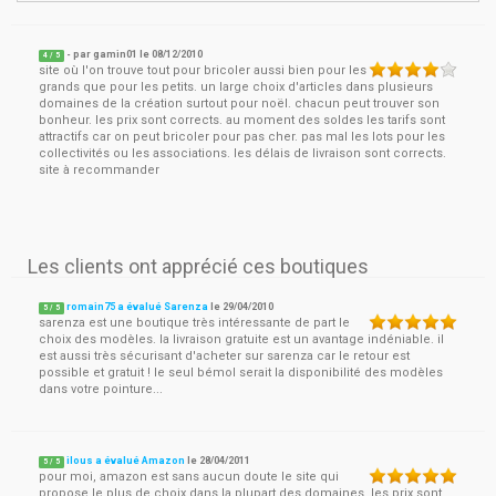
- par
gamin01
le
08/12/2010
4
/ 5
site où l'on trouve tout pour bricoler aussi bien pour les
grands que pour les petits. un large choix d'articles dans plusieurs
domaines de la création surtout pour noël. chacun peut trouver son
bonheur. les prix sont corrects. au moment des soldes les tarifs sont
attractifs car on peut bricoler pour pas cher. pas mal les lots pour les
collectivités ou les associations. les délais de livraison sont corrects.
site à recommander
Les clients ont apprécié ces boutiques
romain75 a évalué Sarenza
le
29/04/2010
5
/
5
sarenza est une boutique très intéressante de part le
choix des modèles. la livraison gratuite est un avantage indéniable. il
est aussi très sécurisant d'acheter sur sarenza car le retour est
possible et gratuit ! le seul bémol serait la disponibilité des modèles
dans votre pointure...
ilous a évalué Amazon
le
28/04/2011
5
/
5
pour moi, amazon est sans aucun doute le site qui
propose le plus de choix dans la plupart des domaines. les prix sont