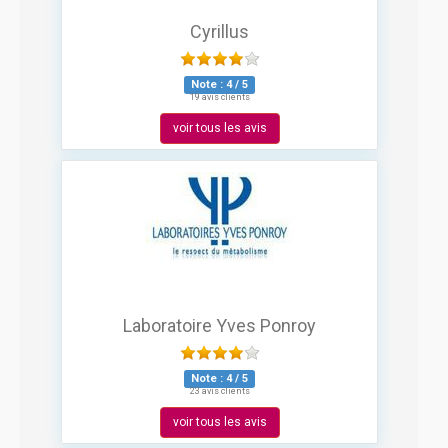
Cyrillus
Note :
4
/
5
19 avis clients
voir tous les avis
Laboratoire Yves Ponroy
Note :
4
/
5
23 avis clients
voir tous les avis