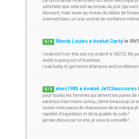
j'ai commandé récemment un rasoir électrique phili
satisfaite que cela soit au niveau du prix (qui so
discount, mais aussi au niveau du délais de livrai
vraiment bien, un vrai contrat de confiance même 
Mandy Louies a évalué Darty
le
09/
5
/
5
I ordered from this site my order# is 36072. My p
webb is going out of business.
I was lucky to get some shampoo and conditioner
ahes1985 a évalué JefChaussures
5
/
5
pour toutes les femmes qui aiment les paires de c
sarenza mais moins connu, j'aime beaucoup ce site
toutes mes paires de chaussures de la marque jb ma
rapidité d'expédition et de la qualité du colis !
jamais déçue par ce site, je vous le conseille !