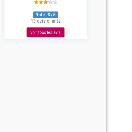
Note :
3
/
5
13 avis clients
voir tous les avis