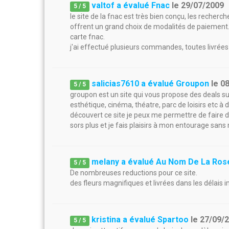
valtof a évalué Fnac
le
29/07/2009
5
/
5
le site de la fnac est très bien conçu, les recherche
offrent un grand choix de modalités de paiement.
carte fnac.
j'ai effectué plusieurs commandes, toutes livrées 
salicias7610 a évalué Groupon
le
0
5
/
5
groupon est un site qui vous propose des deals sur
esthétique, cinéma, théatre, parc de loisirs etc à 
découvert ce site je peux me permettre de faire d
sors plus et je fais plaisirs à mon entourage sans 
melany a évalué Au Nom De La Ros
5
/
5
De nombreuses reductions pour ce site.
des fleurs magnifiques et livrées dans les délais im
kristina a évalué Spartoo
le
27/09/
5
/
5