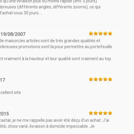
i qu'une livraison plus ou moins rapide (env. 5 jours).
mbreuses (différents angles, différents zooms), ce qui
d'achat sous 30 jours....
e
19/08/2007
de maison,les articles sont de trés grandes qualités et
ombreuses promotions sont la pour permettre au portefeuille
nt vraiment à la hauteur et leur qualité sont vraiment au top.
017
cellent site
2015
tar, je ne me rappelle pas avoir été déçu d'un achat. J'ai
é, choix varié, livraison à domicile impeccable. Je