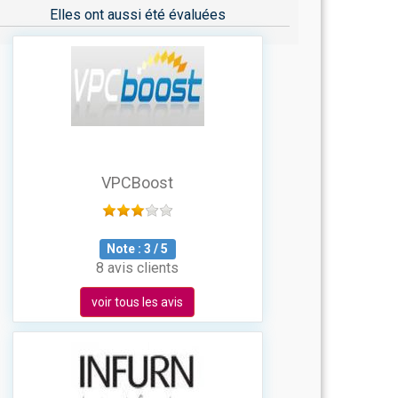
Elles ont aussi été évaluées
VPCBoost
Note :
3
/
5
8 avis clients
voir tous les avis