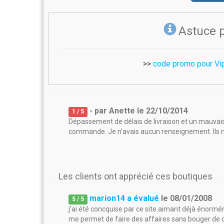
Astuce 
>>
code promo pour Vi
- par
Anette
le
22/10/2014
1
/ 5
Dépassement de délais de livraison et un mauvai
commande. Je n'avais aucun renseignement. Ils n
Les clients ont apprécié ces boutiques
marion14 a évalué
le
08/01/2008
5
/
5
j'ai été concquise par ce site.aimant déjà énormém
me permet de faire des affaires sans bouger de ch