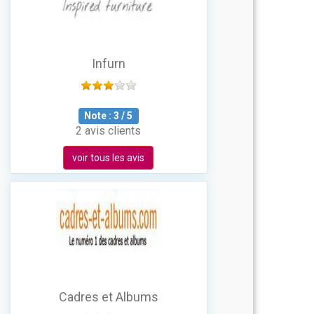
Infurn
Note :
3
/
5
2 avis clients
voir tous les avis
Cadres et Albums