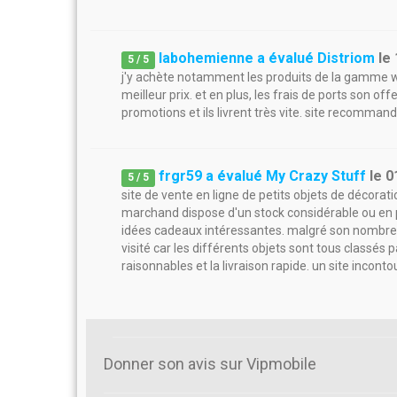
labohemienne a évalué Distriom
le
5
/
5
j'y achète notamment les produits de la gamme we
meilleur prix. et en plus, les frais de ports son of
promotions et ils livrent très vite. site recommand
frgr59 a évalué My Crazy Stuff
le
0
5
/
5
site de vente en ligne de petits objets de décorati
marchand dispose d'un stock considérable ou en p
idées cadeaux intéressantes. malgré son nombre im
visité car les différents objets sont tous classés 
raisonnables et la livraison rapide. un site inconto
Donner son avis sur Vipmobile