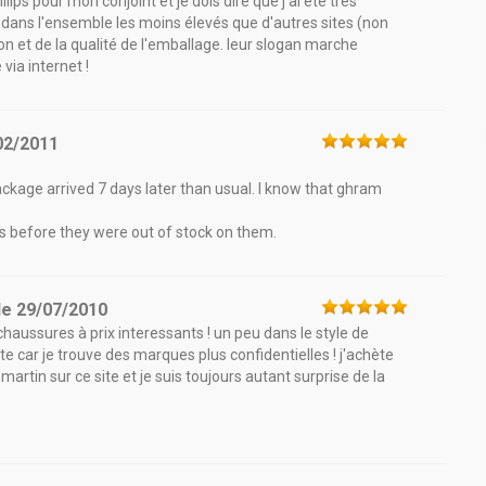
ps pour mon conjoint et je dois dire que j'ai été très
nt dans l'ensemble les moins élevés que d'autres sites (non
son et de la qualité de l'emballage. leur slogan marche
via internet !
02/2011
ackage arrived 7 days later than usual. I know that ghram
s before they were out of stock on them.
le
29/07/2010
haussures à prix interessants ! un peu dans le style de
 car je trouve des marques plus confidentielles ! j'achète
rtin sur ce site et je suis toujours autant surprise de la