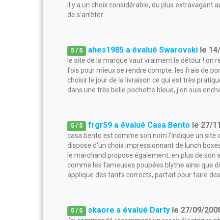
il y a un choix considérable, du plus extravagant au
de s'arrêter.
ahes1985 a évalué Swarovski
le
14
5
/
5
le site de la marque vaut vraiment le détour ! on 
fois pour mieux se rendre compte. les frais de por
choisir le jour de la livraison ce qui est très pratiq
dans une très belle pochette bleue, j'en suis ench
frgr59 a évalué Casa Bento
le
27/1
5
/
5
casa bento est comme son nom l'indique un site de 
dispose d'un choix impressionnant de lunch boxes 
le marchand propose également, en plus de son acti
comme les fameuses poupées blythe ainsi que divers
applique des tarifs corrects, parfait pour faire d
skaore a évalué Darty
le
27/09/200
5
/
5