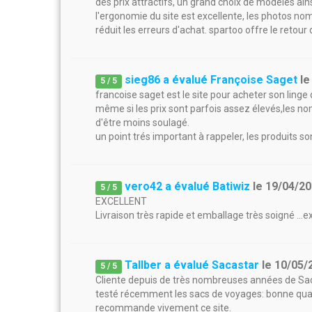
des prix attractifs, un grand choix de modèles ains
l'ergonomie du site est excellente, les photos no
réduit les erreurs d'achat. spartoo offre le retour 
sieg86 a évalué Françoise Saget
l
5
/
5
francoise saget est le site pour acheter son linge 
même si les prix sont parfois assez élevés,les n
d'être moins soulagé.
un point trés important à rappeler, les produits so
vero42 a évalué Batiwiz
le
19/04/2
5
/
5
EXCELLENT
Livraison très rapide et emballage très soigné ...ex
Tallber a évalué Sacastar
le
10/05/
5
/
5
Cliente depuis de très nombreuses années de Sacas
testé récemment les sacs de voyages: bonne qualit
recommande vivement ce site.