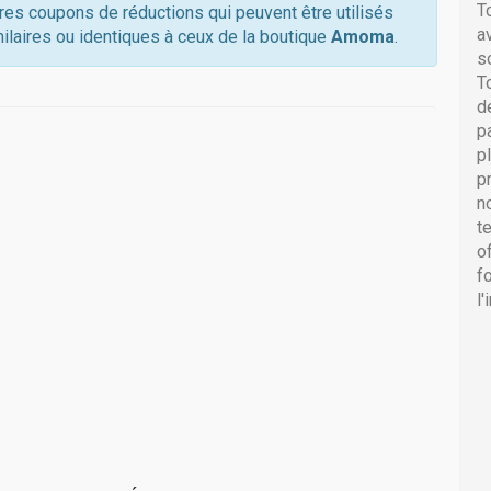
T
tres coupons de réductions qui peuvent être utilisés
a
ilaires ou identiques à ceux de la boutique
Amoma
.
s
T
d
p
p
p
n
t
o
f
l