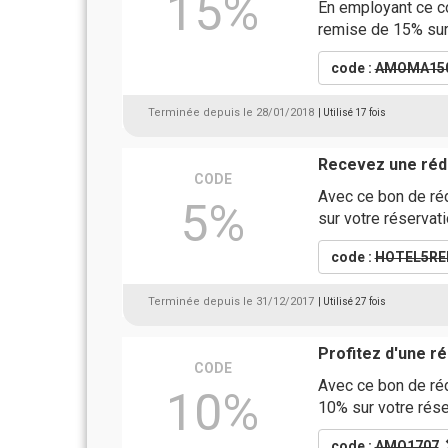
15%
En employant ce co
remise de 15% su
code :
AMOMA15
Terminée depuis le 28/01/2018
| Utilisé 17 fois
Recevez une rédu
CODE
Avec ce bon de réd
5%
sur votre réservat
code :
HOTEL5RE
Terminée depuis le 31/12/2017
| Utilisé 27 fois
Profitez d'une 
CODE
Avec ce bon de réd
10%
10% sur votre rése
code :
AMO1707