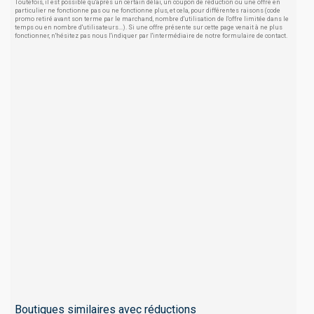
Toutefois, il est possible qu'après un certain délai, un coupon de réduction ou une offre en
particulier ne fonctionne pas ou ne fonctionne plus, et cela, pour différentes raisons (code
promo retiré avant son terme par le marchand, nombre d'utilisation de l'offre limitée dans le
temps ou en nombre d'utilisateurs...). Si une offre présente sur cette page venait à ne plus
fonctionner, n'hésitez pas nous l'indiquer par l'intermédiaire de notre formulaire de contact.
Boutiques similaires avec réductions