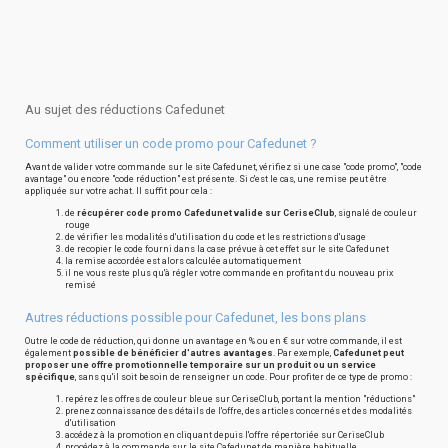
Au sujet des réductions Cafedunet
Comment utiliser un code promo pour Cafedunet ?
Avant de valider votre commande sur le site Cafedunet, vérifiez si une case "code promo", "code
avantage" ou encore "code réduction" est présente. Si c'est le cas, une remise peut être
appliquée sur votre achat. Il suffit pour cela :
de
récupérer code promo Cafedunet valide sur CeriseClub
, signalé de couleur
rouge
de vérifier les modalités d'utilisation du code et les restrictions d'usage
de recopier le code fourni dans la case prévue à cet effet sur le site Cafedunet
la remise accordée est alors calculée automatiquement
il ne vous reste plus qu'à régler votre commande en profitant du nouveau prix
remisé
Autres réductions possible pour Cafedunet, les bons plans
Outre le code de réduction, qui donne un avantage en % ou en € sur votre commande, il est
également
possible de bénéficier d'autres avantages
. Par exemple,
Cafedunet peut
proposer une offre promotionnelle temporaire sur un produit ou un service
spécifique
, sans qu'il soit besoin de renseigner un code. Pour profiter de ce type de promo :
repérez les offres de couleur bleue sur CeriseClub, portant la mention "réductions"
prenez connaissance des détails de l'offre, des articles concernés et des modalités
d'utilisation
accédez à la promotion en cliquant depuis l'offre répertoriée sur CeriseClub
procédez à la commande sur le site Cafedunet de manière habituelle