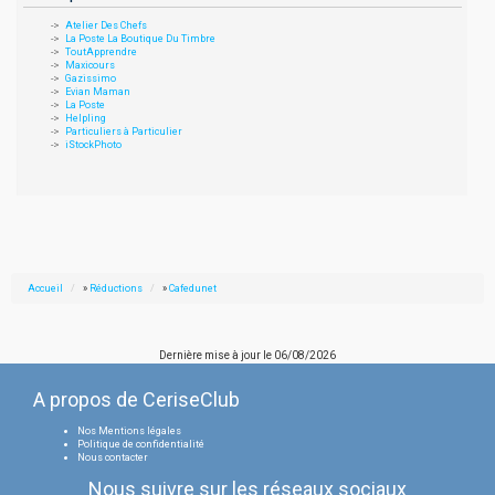
Atelier Des Chefs
La Poste La Boutique Du Timbre
ToutApprendre
Maxicours
Gazissimo
Evian Maman
La Poste
Helpling
Particuliers à Particulier
iStockPhoto
Accueil
»
Réductions
»
Cafedunet
Dernière mise à jour le
06/08/2026
A propos de CeriseClub
Nos Mentions légales
Politique de confidentialité
Nous contacter
Nous suivre sur les réseaux sociaux