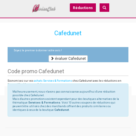
Réductions
Cafedunet
Soyez le premier à donner votre avis !
évaluer Cafedunet
Code promo Cafedunet
Economisez sur vos
achats Services & Formations
chez Cafedunet avec les réductions en
ligne utilisables sur cafedunet.com
Malheureusement, nous n'avons pas connaissance aujourd'hui d'une réduction
possible chez Cafedunet.
Mais d'autres promotions existent cependant pour des boutiques alternatives de la
thématique
Services & Formations
. Voici 10 autres coupons de réductions qui
peuvent être utilisés chez des marchands offrant des produits similaires ou
identiques à ceux de la boutique
Cafedunet
.