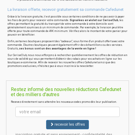
La livraison offerte, recevoir gratuitement sa commande Cafedunet
Grâce à la livraison gratuite, il est possible sous certaines conditions de ne pas avoir à payer
les frais de ports pour recevoir votre commande.
Signalées en violet sur CeriseClub
, les
offres permettant la gratuité du transport de votre commande à votre domicile sont
généralement soumises à un minimum de commande. Par exemple, la livraison peut être
offerte pour toute commande de 49€ minimum. Vérifiez alors le montant de votre panier pour
pouvoir en bénéficier.
Enfin, certaines boutiques proposent des "cadeaux", sous forme d'un produit offert avec votre
commande. D'autres boutiques peuvent également offrir des échantillons ou des services.
Gratuits,
ces bonus sont un des avantages de la vente en ligne !
Sur CeriseClub, nous nous efforçons à rechercher quotidiennement les offres de réduction en
cours de validité qui vous permettent d'obtenir des rabais pour vos achats en ligne sur les
boutiques e-commerce. Afin de recevoir les nouvelles offres Cafedunet ainsi que des
promotions exclusives, n'hésitez pas à vous inscrire à la newsletter.
Restez informé des nouvelles réductions Cafedunet
et des milliers d'autres
Recevez directement sans attendre les nouveaux codes promo dès leur publication.
recevoir les offres
inscription gratuite et sans engagement - confidentialité des