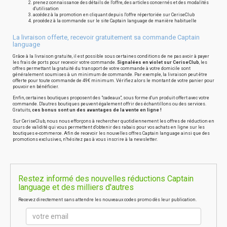
prenez connaissance des détails de l'offre, des articles concernés et des modalités
d'utilisation
accédez à la promotion en cliquant depuis l'offre répertoriée sur CeriseClub
procédez à la commande sur le site Captain language de manière habituelle
La livraison offerte, recevoir gratuitement sa commande Captain
language
Grâce à la livraison gratuite, il est possible sous certaines conditions de ne pas avoir à payer
les frais de ports pour recevoir votre commande.
Signalées en violet sur CeriseClub
, les
offres permettant la gratuité du transport de votre commande à votre domicile sont
généralement soumises à un minimum de commande. Par exemple, la livraison peut être
offerte pour toute commande de 49€ minimum. Vérifiez alors le montant de votre panier pour
pouvoir en bénéficier.
Enfin, certaines boutiques proposent des "cadeaux", sous forme d'un produit offert avec votre
commande. D'autres boutiques peuvent également offrir des échantillons ou des services.
Gratuits,
ces bonus sont un des avantages de la vente en ligne !
Sur CeriseClub, nous nous efforçons à rechercher quotidiennement les offres de réduction en
cours de validité qui vous permettent d'obtenir des rabais pour vos achats en ligne sur les
boutiques e-commerce. Afin de recevoir les nouvelles offres Captain language ainsi que des
promotions exclusives, n'hésitez pas à vous inscrire à la newsletter.
Restez informé des nouvelles réductions Captain
language et des milliers d'autres
Recevez directement sans attendre les nouveaux codes promo dès leur publication.