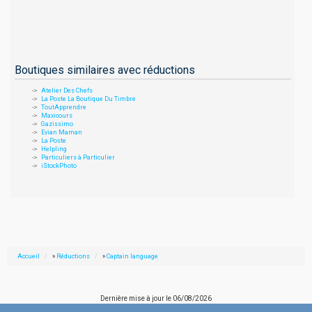
Boutiques similaires avec réductions
Atelier Des Chefs
La Poste La Boutique Du Timbre
ToutApprendre
Maxicours
Gazissimo
Evian Maman
La Poste
Helpling
Particuliers à Particulier
iStockPhoto
Accueil
»
Réductions
»
Captain language
Dernière mise à jour le
06/08/2026