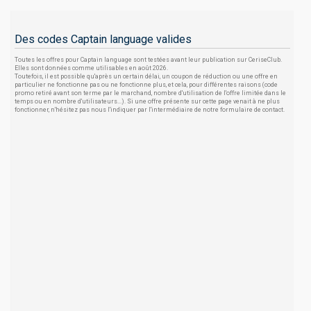
Des codes Captain language valides
Toutes les offres pour Captain language sont testées avant leur publication sur CeriseClub.
Elles sont données comme utilisables en août 2026.
Toutefois, il est possible qu'après un certain délai, un coupon de réduction ou une offre en
particulier ne fonctionne pas ou ne fonctionne plus, et cela, pour différentes raisons (code
promo retiré avant son terme par le marchand, nombre d'utilisation de l'offre limitée dans le
temps ou en nombre d'utilisateurs...). Si une offre présente sur cette page venait à ne plus
fonctionner, n'hésitez pas nous l'indiquer par l'intermédiaire de notre formulaire de contact.