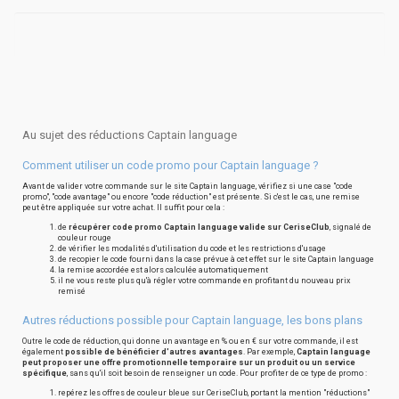
Au sujet des réductions Captain language
Comment utiliser un code promo pour Captain language ?
Avant de valider votre commande sur le site Captain language, vérifiez si une case "code
promo", "code avantage" ou encore "code réduction" est présente. Si c'est le cas, une remise
peut être appliquée sur votre achat. Il suffit pour cela :
de
récupérer code promo Captain language valide sur CeriseClub
, signalé de
couleur rouge
de vérifier les modalités d'utilisation du code et les restrictions d'usage
de recopier le code fourni dans la case prévue à cet effet sur le site Captain language
la remise accordée est alors calculée automatiquement
il ne vous reste plus qu'à régler votre commande en profitant du nouveau prix
remisé
Autres réductions possible pour Captain language, les bons plans
Outre le code de réduction, qui donne un avantage en % ou en € sur votre commande, il est
également
possible de bénéficier d'autres avantages
. Par exemple,
Captain language
peut proposer une offre promotionnelle temporaire sur un produit ou un service
spécifique
, sans qu'il soit besoin de renseigner un code. Pour profiter de ce type de promo :
repérez les offres de couleur bleue sur CeriseClub, portant la mention "réductions"