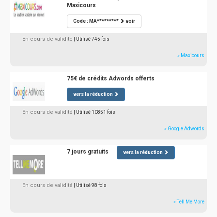
Maxicours
Code : MA*********
voir
En cours de validité
| Utilisé 745 fois
» Maxicours
75€ de crédits Adwords offerts
vers la réduction
En cours de validité
| Utilisé 10851 fois
» Google Adwords
7 jours gratuits
vers la réduction
En cours de validité
| Utilisé 98 fois
» Tell Me More