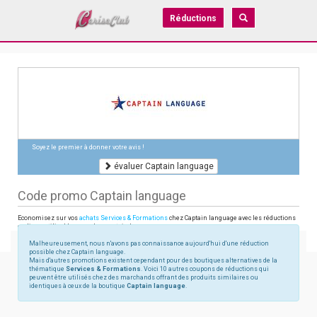
Réductions
Soyez le premier à donner votre avis !
évaluer Captain language
Code promo Captain language
Economisez sur vos
achats Services & Formations
chez Captain language avec les réductions
en ligne utilisables sur shop.captain-language.com
Malheureusement, nous n'avons pas connaissance aujourd'hui d'une réduction
possible chez Captain language.
Mais d'autres promotions existent cependant pour des boutiques alternatives de la
thématique
Services & Formations
. Voici 10 autres coupons de réductions qui
peuvent être utilisés chez des marchands offrant des produits similaires ou
identiques à ceux de la boutique
Captain language
.