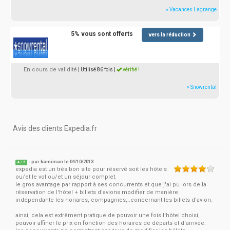
» Vacances Lagrange
5% vous sont offerts
vers la réduction
En cours de validité
| Utilisé 86 fois
|
vérifié !
» Snowrental
Avis des clients Expedia.fr
- par
kamiman
le 04/10/2013
4
/
5
expedia est un très bon site pour réservé soit les hôtels
ou/et le vol ou/et un séjour complet.
le gros avantage par rapport à ses concurrents et que j'ai pu lors de la
réservation de l'hôtel + billets d'avions modifier de manière
indépendante les horiares, compagnies,..concernant les billets d'avion.
ainsi, cela est extrêment pratique de pouvoir une fois l'hôtel choisi,
pouvoir affiner le prix en fonction des horaires de départs et d'arrivée.