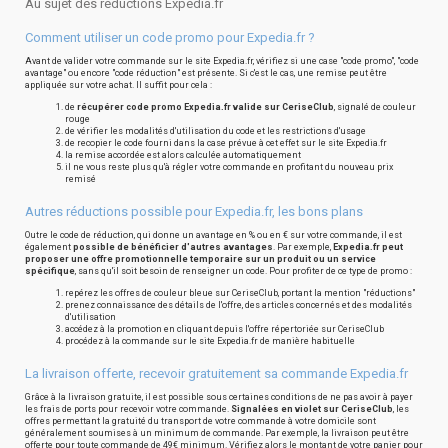
Au sujet des réductions Expedia.fr
Comment utiliser un code promo pour Expedia.fr ?
Avant de valider votre commande sur le site Expedia.fr, vérifiez si une case "code promo", "code
avantage" ou encore "code réduction" est présente. Si c'est le cas, une remise peut être
appliquée sur votre achat. Il suffit pour cela :
de
récupérer code promo Expedia.fr valide sur CeriseClub
, signalé de couleur
rouge
de vérifier les modalités d'utilisation du code et les restrictions d'usage
de recopier le code fourni dans la case prévue à cet effet sur le site Expedia.fr
la remise accordée est alors calculée automatiquement
il ne vous reste plus qu'à régler votre commande en profitant du nouveau prix
remisé
Autres réductions possible pour Expedia.fr, les bons plans
Outre le code de réduction, qui donne un avantage en % ou en € sur votre commande, il est
également
possible de bénéficier d'autres avantages
. Par exemple,
Expedia.fr peut
proposer une offre promotionnelle temporaire sur un produit ou un service
spécifique
, sans qu'il soit besoin de renseigner un code. Pour profiter de ce type de promo :
repérez les offres de couleur bleue sur CeriseClub, portant la mention "réductions"
prenez connaissance des détails de l'offre, des articles concernés et des modalités
d'utilisation
accédez à la promotion en cliquant depuis l'offre répertoriée sur CeriseClub
procédez à la commande sur le site Expedia.fr de manière habituelle
La livraison offerte, recevoir gratuitement sa commande Expedia.fr
Grâce à la livraison gratuite, il est possible sous certaines conditions de ne pas avoir à payer
les frais de ports pour recevoir votre commande.
Signalées en violet sur CeriseClub
, les
offres permettant la gratuité du transport de votre commande à votre domicile sont
généralement soumises à un minimum de commande. Par exemple, la livraison peut être
offerte pour toute commande de 49€ minimum. Vérifiez alors le montant de votre panier pour