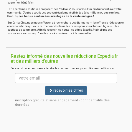
pouvoir en bénéficier.
Enfin, certaines boutiques proposent des "cadeaux", sous forme d'un produit offert avec votre
commande. D'autres boutiques peuvent également offrir des échantillons ou des services.
Gratuits,
ces bonus sont un des avantages de la vente en ligne !
Sur CeriseClub, nous nous efforçons à rechercher quotidiennement les offres de réduction en
cours de validité qui vous permettent d'obtenir des rabais pour vos achats en ligne sur les
boutiques e-commerce. Afin de recevoir les nouvelles offres Expedia.fr ainsi que des
promotions exclusives, n'hésitez pas à vous inscrire à la newsletter.
Restez informé des nouvelles réductions Expedia.fr
et des milliers d'autres
Recevez directement sans attendre les nouveaux codes promo dès leur publication.
recevoir les offres
inscription gratuite et sans engagement - confidentialité des
données