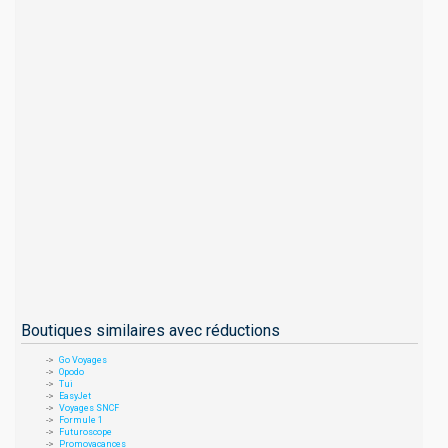
Boutiques similaires avec réductions
Go Voyages
Opodo
Tui
EasyJet
Voyages SNCF
Formule 1
Futuroscope
Promovacances