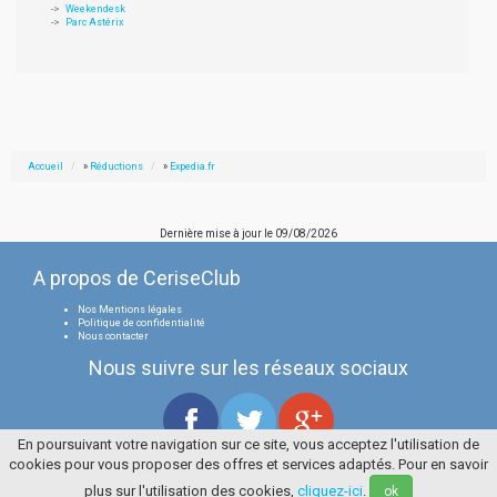
Weekendesk
Parc Astérix
Accueil
»
Réductions
»
Expedia.fr
Dernière mise à jour le
09/08/2026
A propos de CeriseClub
Nos Mentions légales
Politique de confidentialité
Nous contacter
Nous suivre sur les réseaux sociaux
En poursuivant votre navigation sur ce site, vous acceptez l'utilisation de
cookies pour vous proposer des offres et services adaptés. Pour en savoir
Tous droits réservés
La Cerise Bleue 2006 / 2026
plus sur l'utilisation des cookies,
cliquez-ici
.
ok