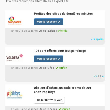
D'autres réductions alternatives à Expedia.fr
Profitez des offres de dernières minutes
vers la réduction
En cours de validité
| Utilisé 162 fois
|
vérifié !
» Sunparks
10€ sont offerts pour tout parrainage
vers la réduction
En cours de validité
| Utilisé 47 fois
|
vérifié !
» Volotea
Dès 20€ d'achats, un code promo de 20€
chez Poplidays
Code : NE****
voir
En cours de validité
| Utilisé 1077 fois
|
vérifié !