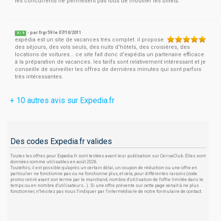
les concurrents ne permettent pas tous de modifier les billets.
- par
frgr59
le 07/10/2011
5
/
5
expédia est un site de vacances très complet. il propose
des séjours, des vols seuls, des nuits d'hôtels, des croisières, des
locations de voitures... ce site fait donc d'expédia un partenaire efficace
à la préparation de vacances. les tarifs sont relativement intéressant et je
conseille de surveiller les offres de dernières minutes qui sont parfois
très intéressantes.
+ 10 autres avis sur Expedia.fr
Des codes Expedia.fr valides
Toutes les offres pour Expedia.fr sont testées avant leur publication sur CeriseClub. Elles sont
données comme utilisables en août 2026.
Toutefois, il est possible qu'après un certain délai, un coupon de réduction ou une offre en
particulier ne fonctionne pas ou ne fonctionne plus, et cela, pour différentes raisons (code
promo retiré avant son terme par le marchand, nombre d'utilisation de l'offre limitée dans le
temps ou en nombre d'utilisateurs...). Si une offre présente sur cette page venait à ne plus
fonctionner, n'hésitez pas nous l'indiquer par l'intermédiaire de notre formulaire de contact.