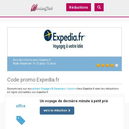
Réductions
Avis des clients pour
Expedia.fr
Note moyenne :
4
/
5
pour
12
avis
Code promo Expedia.fr
Economisez sur vos
achats Voyages & Vacances / Loisirs
chez Expedia.fr avec les réductions
en ligne utilisables sur expedia.fr
Un voyage de dernière minute à petit prix
offre
vers la réduction