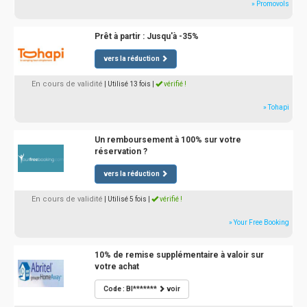
» Promovols
Prêt à partir : Jusqu'à -35%
vers la réduction
En cours de validité
| Utilisé 13 fois
|
vérifié !
» Tohapi
Un remboursement à 100% sur votre
réservation ?
vers la réduction
En cours de validité
| Utilisé 5 fois
|
vérifié !
» Your Free Booking
10% de remise supplémentaire à valoir sur
votre achat
Code : BI*******
voir