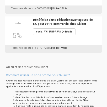
Terminée depuis le 30/04/2015
| Utilisé 16 fois
Bénéficiez d'une réduction avantageuse de
code
5% pour votre commande chez Skiset
code :
PV14FRPRJAN
détails
5%
Terminée depuis le 31/01/2015
| Utilisé 19 fois
Au sujet des réductions Skiset
Comment utiliser un code promo pour Skiset ?
Avant de valider votre commande sur le site Skiset, vérifiez si une case "code promo", "code
avantage" ou encore "code réduction" est présente. Si c'est le cas, une remise peut être
appliquée sur votre achat. Il suffit pour cela :
de
récupérer code promo Skiset valide sur CeriseClub
, signalé de couleur
rouge
de vérifier les modalités d'utilisation du code et les restrictions d'usage
de recopier le code fourni dans la case prévue à cet effet sur le site Skiset
la remise accordée est alors calculée automatiquement
il ne vous reste plus qu'à régler votre commande en profitant du nouveau prix