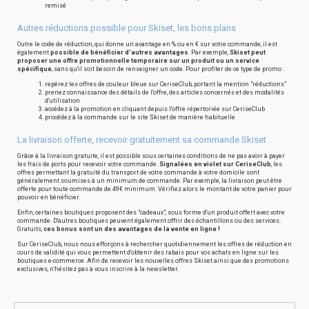
remisé
Autres réductions possible pour Skiset, les bons plans
Outre le code de réduction, qui donne un avantage en % ou en € sur votre commande, il est
également
possible de bénéficier d'autres avantages
. Par exemple,
Skiset peut
proposer une offre promotionnelle temporaire sur un produit ou un service
spécifique
, sans qu'il soit besoin de renseigner un code. Pour profiter de ce type de promo :
repérez les offres de couleur bleue sur CeriseClub, portant la mention "réductions"
prenez connaissance des détails de l'offre, des articles concernés et des modalités
d'utilisation
accédez à la promotion en cliquant depuis l'offre répertoriée sur CeriseClub
procédez à la commande sur le site Skiset de manière habituelle
La livraison offerte, recevoir gratuitement sa commande Skiset
Grâce à la livraison gratuite, il est possible sous certaines conditions de ne pas avoir à payer
les frais de ports pour recevoir votre commande.
Signalées en violet sur CeriseClub
, les
offres permettant la gratuité du transport de votre commande à votre domicile sont
généralement soumises à un minimum de commande. Par exemple, la livraison peut être
offerte pour toute commande de 49€ minimum. Vérifiez alors le montant de votre panier pour
pouvoir en bénéficier.
Enfin, certaines boutiques proposent des "cadeaux", sous forme d'un produit offert avec votre
commande. D'autres boutiques peuvent également offrir des échantillons ou des services.
Gratuits,
ces bonus sont un des avantages de la vente en ligne !
Sur CeriseClub, nous nous efforçons à rechercher quotidiennement les offres de réduction en
cours de validité qui vous permettent d'obtenir des rabais pour vos achats en ligne sur les
boutiques e-commerce. Afin de recevoir les nouvelles offres Skiset ainsi que des promotions
exclusives, n'hésitez pas à vous inscrire à la newsletter.