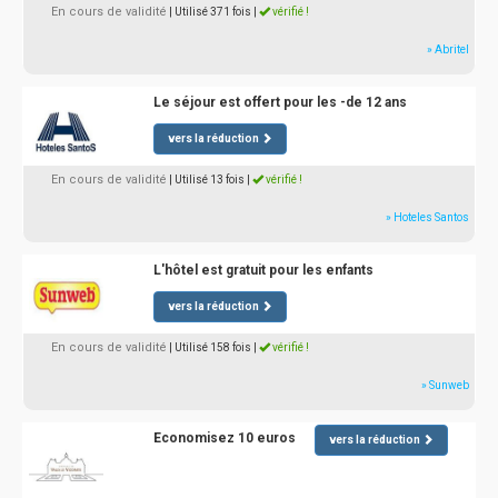
En cours de validité
| Utilisé 371 fois
|
vérifié !
» Abritel
Le séjour est offert pour les -de 12 ans
vers la réduction
En cours de validité
| Utilisé 13 fois
|
vérifié !
» Hoteles Santos
L'hôtel est gratuit pour les enfants
vers la réduction
En cours de validité
| Utilisé 158 fois
|
vérifié !
» Sunweb
Economisez 10 euros
vers la réduction