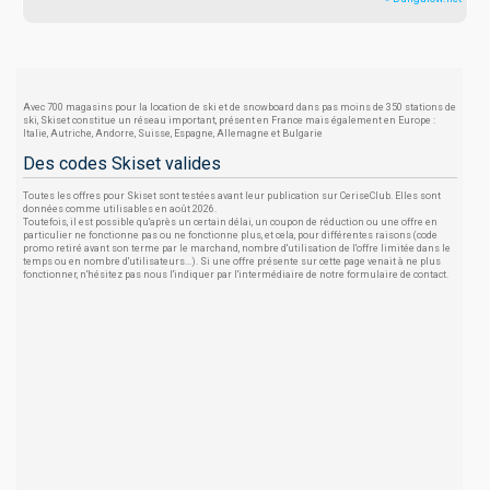
Avec 700 magasins pour la location de ski et de snowboard dans pas moins de 350 stations de
ski, Skiset constitue un réseau important, présent en France mais également en Europe :
Italie, Autriche, Andorre, Suisse, Espagne, Allemagne et Bulgarie
Des codes Skiset valides
Toutes les offres pour Skiset sont testées avant leur publication sur CeriseClub. Elles sont
données comme utilisables en août 2026.
Toutefois, il est possible qu'après un certain délai, un coupon de réduction ou une offre en
particulier ne fonctionne pas ou ne fonctionne plus, et cela, pour différentes raisons (code
promo retiré avant son terme par le marchand, nombre d'utilisation de l'offre limitée dans le
temps ou en nombre d'utilisateurs...). Si une offre présente sur cette page venait à ne plus
fonctionner, n'hésitez pas nous l'indiquer par l'intermédiaire de notre formulaire de contact.