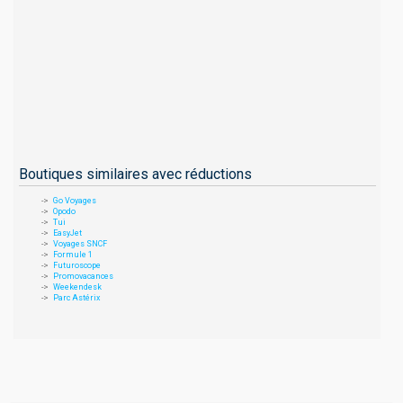
Boutiques similaires avec réductions
Go Voyages
Opodo
Tui
EasyJet
Voyages SNCF
Formule 1
Futuroscope
Promovacances
Weekendesk
Parc Astérix