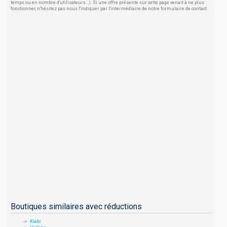
temps ou en nombre d'utilisateurs...). Si une offre présente sur cette page venait à ne plus
fonctionner, n'hésitez pas nous l'indiquer par l'intermédiaire de notre formulaire de contact.
Boutiques similaires avec réductions
Kiabi