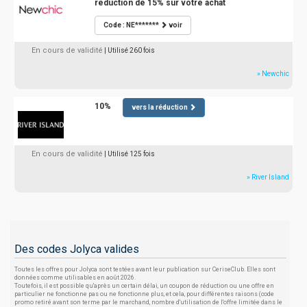
réduction de 15% sur votre achat
Code : NE*******
voir
En cours de validité
| Utilisé 260 fois
» Newchic
10%
vers la réduction
En cours de validité
| Utilisé 125 fois
» River Island
Des codes Jolyca valides
Toutes les offres pour Jolyca sont testées avant leur publication sur CeriseClub. Elles sont
données comme utilisables en août 2026.
Toutefois, il est possible qu'après un certain délai, un coupon de réduction ou une offre en
particulier ne fonctionne pas ou ne fonctionne plus, et cela, pour différentes raisons (code
promo retiré avant son terme par le marchand, nombre d'utilisation de l'offre limitée dans le