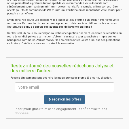
offres permettant la gratuité du transport de votre commande à votre domicile sont
généralement soumises à un minimum de commande. Par exemple, la livraison peut être
offerte pour toute commande de 49€ minimum. Vérifiez alors le montant de votre panier pour
pouvoir en bénéficier.
Enfin, certaines boutiques proposent des "cadeaux", sous forme d'un produit offert avec votre
commande. D'autres boutiques peuvent également offrir des échantillons ou des services.
Gratuits,
ces bonus sont un des avantages de la vente en ligne !
Sur CeriseClub, nous nous efforçons à rechercher quotidiennement les offres de réduction en
cours de validité qui vous permettent d'obtenir des rabais pour vos achats en ligne sur les
boutiques e-commerce. Afin de recevoir les nouvelles offres Jolyca ainsi que des promotions
exclusives, n'hésitez pas à vous inscrire à la newsletter.
Restez informé des nouvelles réductions Jolyca et
des milliers d'autres
Recevez directement sans attendre les nouveaux codes promo dès leur publication.
recevoir les offres
inscription gratuite et sans engagement - confidentialité des
données