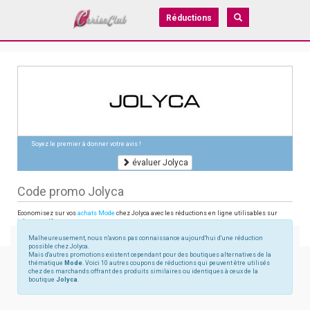
Réductions
Soyez le premier à donner votre avis !
évaluer Jolyca
Code promo Jolyca
Economisez sur vos
achats Mode
chez Jolyca avec les réductions en ligne utilisables sur
jolyca.com/fr
Malheureusement, nous n'avons pas connaissance aujourd'hui d'une réduction
possible chez Jolyca.
Mais d'autres promotions existent cependant pour des boutiques alternatives de la
thématique
Mode
. Voici 10 autres coupons de réductions qui peuvent être utilisés
chez des marchands offrant des produits similaires ou identiques à ceux de la
boutique
Jolyca
.