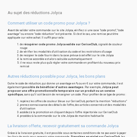
Au sujet des réductions Jolyca
Comment utiliser un code promo pour Jolyca ?
Avant de valider votre commande sur le site Jolyca, vérifiez si une case "code promo", "code
avantage" ou encore "code réduction" est présente. Si c'est le cas, une remise peut être
appliquée sur votre achat. Il suffit pour cela :
de
récupérer code promo Jolyca valide sur CeriseClub
, signalé de couleur
rouge
de vérifier les modalités d'utilisation du code et les restrictions d'usage
de recopier le code fourni dans la case prévue à cet effet sur le site Jolyca
la remise accordée est alors calculée automatiquement
il ne vous reste plus qu'à régler votre commande en profitant du nouveau prix
remisé
Autres réductions possible pour Jolyca, les bons plans
Outre le code de réduction, qui donne un avantage en % ou en € sur votre commande, il est
également
possible de bénéficier d'autres avantages
. Par exemple,
Jolyca peut
proposer une offre promotionnelle temporaire sur un produit ou un service
spécifique
, sans qu'il soit besoin de renseigner un code. Pour profiter de ce type de promo :
repérez les offres de couleur bleue sur CeriseClub, portant la mention "réductions"
prenez connaissance des détails de l'offre, des articles concernés et des modalités
d'utilisation
accédez à la promotion en cliquant depuis l'offre répertoriée sur CeriseClub
procédez à la commande sur le site Jolyca de manière habituelle
La livraison offerte, recevoir gratuitement sa commande Jolyca
Grâce à la livraison gratuite, il est possible sous certaines conditions de ne pas avoir à payer
les frais de ports pour recevoir votre commande.
Signalées en violet sur CeriseClub
, les