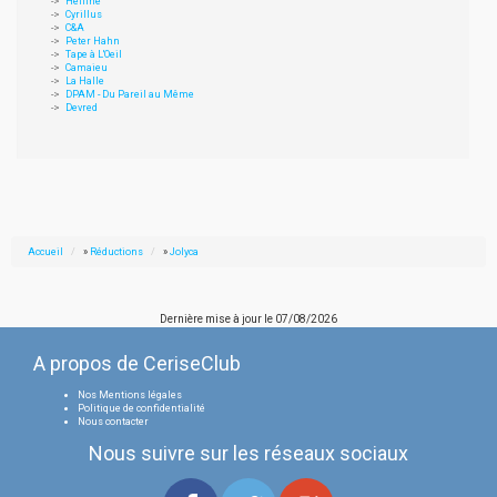
Helline
Cyrillus
C&A
Peter Hahn
Tape à L'Oeil
Camaieu
La Halle
DPAM - Du Pareil au Même
Devred
Accueil
»
Réductions
»
Jolyca
Dernière mise à jour le
07/08/2026
A propos de CeriseClub
Nos Mentions légales
Politique de confidentialité
Nous contacter
Nous suivre sur les réseaux sociaux