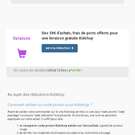
Dès 59€ d'achats, frais de ports offerts pour
livraison
une livraison gratuite Kidshop
vers la réduction
En cours de validité
| Utilisé 12 fois
|
vérifié !
Au sujet des réductions Kidshop
Comment utiliser un code promo pour Kidshop ?
Avant de valider votre commande sur le site Kidshop, vérifiez si une case "code promo", "code
avantage" ou encore "code réduction" est présente. Si c'est le cas, une remise peut être
appliquée sur votre achat. Il suffit pour cela :
de
récupérer code promo Kidshop valide sur CeriseClub
, signalé de couleur
rouge
de vérifier les modalités d'utilisation du code et les restrictions d'usage