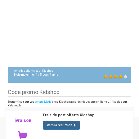
Avis des clients pour
Kidshop
Note moyenne :
4
/
5
pour
1
avis
Code promo Kidshop
Economisez sur vos
achats Mode
chez Kidshop avec les réductions en ligne utilisables sur
kidshop.fr
Frais de port offerts Kidshop
livraison
vers la réduction