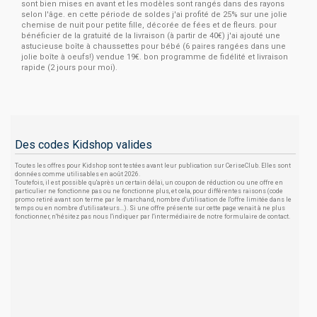
sont bien mises en avant et les modèles sont rangés dans des rayons
selon l'âge. en cette période de soldes j'ai profité de 25% sur une jolie
chemise de nuit pour petite fille, décorée de fées et de fleurs. pour
bénéficier de la gratuité de la livraison (à partir de 40€) j'ai ajouté une
astucieuse boîte à chaussettes pour bébé (6 paires rangées dans une
jolie boîte à oeufs!) vendue 19€. bon programme de fidélité et livraison
rapide (2 jours pour moi).
Des codes Kidshop valides
Toutes les offres pour Kidshop sont testées avant leur publication sur CeriseClub. Elles sont
données comme utilisables en août 2026.
Toutefois, il est possible qu'après un certain délai, un coupon de réduction ou une offre en
particulier ne fonctionne pas ou ne fonctionne plus, et cela, pour différentes raisons (code
promo retiré avant son terme par le marchand, nombre d'utilisation de l'offre limitée dans le
temps ou en nombre d'utilisateurs...). Si une offre présente sur cette page venait à ne plus
fonctionner, n'hésitez pas nous l'indiquer par l'intermédiaire de notre formulaire de contact.