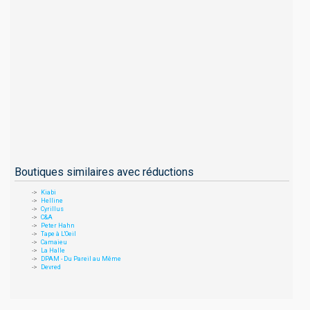
Boutiques similaires avec réductions
Kiabi
Helline
Cyrillus
C&A
Peter Hahn
Tape à L'Oeil
Camaieu
La Halle
DPAM - Du Pareil au Même
Devred