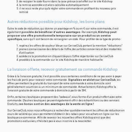
de recopier le code fourni dans la case prévue à cet effet sur le site Kidshop
la remise accordée est alors calculée automatiquement
il ne vous reste plus qu'à régler votre commande en profitant du nouveau prix
remisé
Autres réductions possible pour Kidshop, les bons plans
Outre le code de réduction, qui donne un avantage en % ou en € sur votre commande, il est
également
possible de bénéficier d'autres avantages
. Par exemple,
Kidshop peut
proposer une offre promotionnelle temporaire sur un produit ou un service
spécifique
, sans qu'il soit besoin de renseigner un code. Pour profiter de ce type de promo :
repérez les offres de couleur bleue sur CeriseClub, portant la mention "réductions"
prenez connaissance des détails de l'offre, des articles concernés et des modalités
d'utilisation
accédez à la promotion en cliquant depuis l'offre répertoriée sur CeriseClub
procédez à la commande sur le site Kidshop de manière habituelle
La livraison offerte, recevoir gratuitement sa commande Kidshop
Grâce à la livraison gratuite, il est possible sous certaines conditions de ne pas avoir à payer
les frais de ports pour recevoir votre commande.
Signalées en violet sur CeriseClub
, les
offres permettant la gratuité du transport de votre commande à votre domicile sont
généralement soumises à un minimum de commande. Actuellement, Kidshop offre la
livraison gratuite de votre commande à domicile à partir de 59€.
Enfin, certaines boutiques proposent des "cadeaux", sous forme d'un produit offert avec votre
commande. D'autres boutiques peuvent également offrir des échantillons ou des services.
Gratuits,
ces bonus sont un des avantages de la vente en ligne !
Sur CeriseClub, nous nous efforçons à rechercher quotidiennement les offres de réduction en
cours de validité qui vous permettent d'obtenir des rabais pour vos achats en ligne sur les
boutiques e-commerce. Afin de recevoir les nouvelles offres Kidshop ainsi que des
promotions exclusives, n'hésitez pas à vous inscrire à la newsletter.