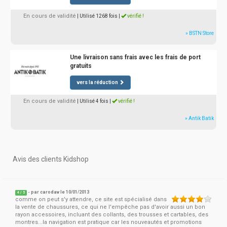
En cours de validité
| Utilisé 1268 fois
|
vérifié !
» BSTN Store
Une livraison sans frais avec les frais de port
gratuits
vers la réduction
En cours de validité
| Utilisé 4 fois
|
vérifié !
» Antik Batik
Avis des clients Kidshop
- par
carodav
le 10/01/2013
4
/
5
comme on peut s'y attendre, ce site est spécialisé dans
la vente de chaussures, ce qui ne l'empêche pas d'avoir aussi un bon
rayon accessoires, incluant des collants, des trousses et cartables, des
montres...la navigation est pratique car les nouveautés et promotions