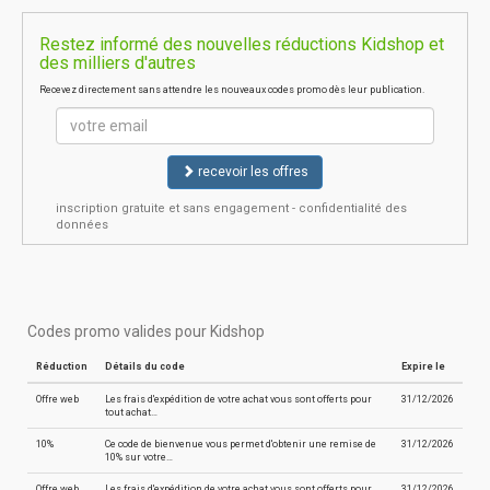
Restez informé des nouvelles réductions Kidshop et
des milliers d'autres
Recevez directement sans attendre les nouveaux codes promo dès leur publication.
recevoir les offres
inscription gratuite et sans engagement - confidentialité des
données
Codes promo valides pour Kidshop
Réduction
Détails du code
Expire le
Offre web
Les frais d'expédition de votre achat vous sont offerts pour
31/12/2026
tout achat…
10%
Ce code de bienvenue vous permet d'obtenir une remise de
31/12/2026
10% sur votre…
Offre web
Les frais d'expédition de votre achat vous sont offerts pour
31/12/2026