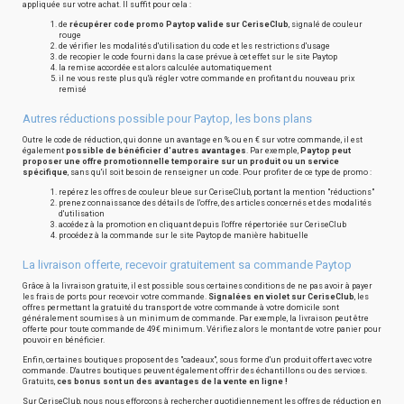
appliquée sur votre achat. Il suffit pour cela :
de
récupérer code promo Paytop valide sur CeriseClub
, signalé de couleur
rouge
de vérifier les modalités d'utilisation du code et les restrictions d'usage
de recopier le code fourni dans la case prévue à cet effet sur le site Paytop
la remise accordée est alors calculée automatiquement
il ne vous reste plus qu'à régler votre commande en profitant du nouveau prix
remisé
Autres réductions possible pour Paytop, les bons plans
Outre le code de réduction, qui donne un avantage en % ou en € sur votre commande, il est
également
possible de bénéficier d'autres avantages
. Par exemple,
Paytop peut
proposer une offre promotionnelle temporaire sur un produit ou un service
spécifique
, sans qu'il soit besoin de renseigner un code. Pour profiter de ce type de promo :
repérez les offres de couleur bleue sur CeriseClub, portant la mention "réductions"
prenez connaissance des détails de l'offre, des articles concernés et des modalités
d'utilisation
accédez à la promotion en cliquant depuis l'offre répertoriée sur CeriseClub
procédez à la commande sur le site Paytop de manière habituelle
La livraison offerte, recevoir gratuitement sa commande Paytop
Grâce à la livraison gratuite, il est possible sous certaines conditions de ne pas avoir à payer
les frais de ports pour recevoir votre commande.
Signalées en violet sur CeriseClub
, les
offres permettant la gratuité du transport de votre commande à votre domicile sont
généralement soumises à un minimum de commande. Par exemple, la livraison peut être
offerte pour toute commande de 49€ minimum. Vérifiez alors le montant de votre panier pour
pouvoir en bénéficier.
Enfin, certaines boutiques proposent des "cadeaux", sous forme d'un produit offert avec votre
commande. D'autres boutiques peuvent également offrir des échantillons ou des services.
Gratuits,
ces bonus sont un des avantages de la vente en ligne !
Sur CeriseClub, nous nous efforçons à rechercher quotidiennement les offres de réduction en