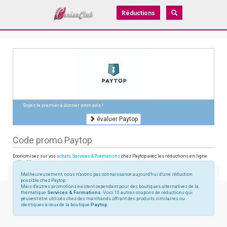
Réductions
Soyez le premier à donner votre avis !
évaluer Paytop
Code promo Paytop
Economisez sur vos
achats Services & Formations
chez Paytop avec les réductions en ligne
utilisables sur paytop.com
Malheureusement, nous n'avons pas connaissance aujourd'hui d'une réduction
possible chez Paytop.
Mais d'autres promotions existent cependant pour des boutiques alternatives de la
thématique
Services & Formations
. Voici 10 autres coupons de réductions qui
peuvent être utilisés chez des marchands offrant des produits similaires ou
identiques à ceux de la boutique
Paytop
.