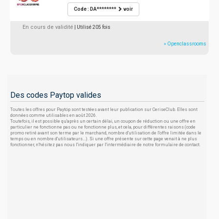
Code : DA********
voir
En cours de validité
| Utilisé 205 fois
» Openclassrooms
Des codes Paytop valides
Toutes les offres pour Paytop sont testées avant leur publication sur CeriseClub. Elles sont
données comme utilisables en août 2026.
Toutefois, il est possible qu'après un certain délai, un coupon de réduction ou une offre en
particulier ne fonctionne pas ou ne fonctionne plus, et cela, pour différentes raisons (code
promo retiré avant son terme par le marchand, nombre d'utilisation de l'offre limitée dans le
temps ou en nombre d'utilisateurs...). Si une offre présente sur cette page venait à ne plus
fonctionner, n'hésitez pas nous l'indiquer par l'intermédiaire de notre formulaire de contact.