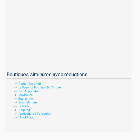
Boutiques similaires avec réductions
Atelier Des Chefs
La Poste La Boutique Du Timbre
ToutApprendre
Maxicours
Gazissimo
Evian Maman
La Poste
Helpling
Particuliers à Particulier
iStockPhoto